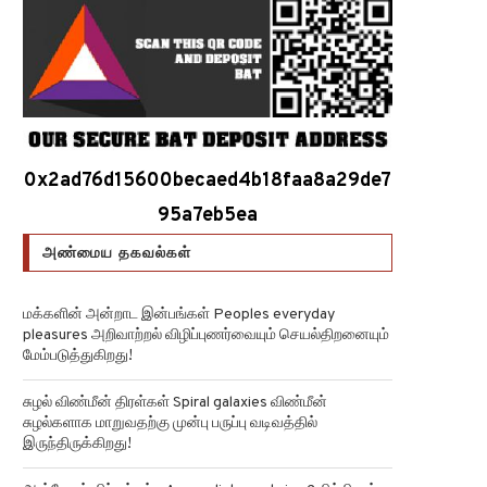
0x2ad76d15600becaed4b18faa8a29de7
95a7eb5ea
அண்மைய தகவல்கள்
மக்களின் அன்றாட இன்பங்கள் Peoples everyday
pleasures அறிவாற்றல் விழிப்புணர்வையும் செயல்திறனையும்
மேம்படுத்துகிறது!
சுழல் விண்மீன் திரள்கள் Spiral galaxies விண்மீன்
சுழல்களாக மாறுவதற்கு முன்பு பருப்பு வடிவத்தில்
இருந்திருக்கிறது!