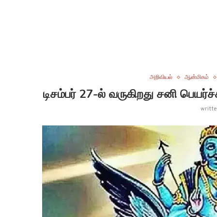
அறிவியல்
ஆன்மிகம்
டிசம்பர் 27-ல் வருகிறது சனி பெயர்ச
writt