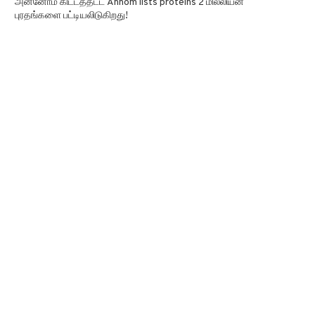
அன்னோம் கிட்டத்தட்ட Annom lists proteins 2 மில்லியன்
புரதங்களை பட்டியலிடுகிறது!