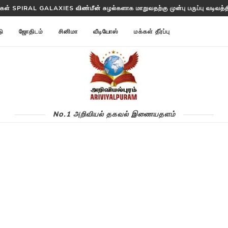
்ட ANNOM LISTS PROTEINS 2 மில்லியன் புரதங்களை பட்டியலிடுகிறது!
டு
ஜோதிடம்
சினிமா
வீடியோஸ்
மக்கள் தீர்ப்பு
No.1 அறிவியல் தகவல் இணையதளம்