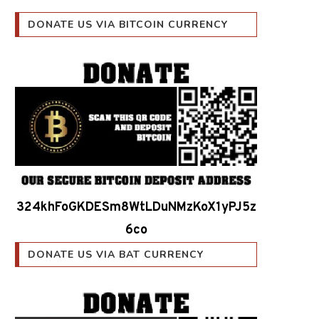
DONATE US VIA BITCOIN CURRENCY
324khFoGKDESm8WtLDuNMzKoX1yPJ5z
6co
DONATE US VIA BAT CURRENCY