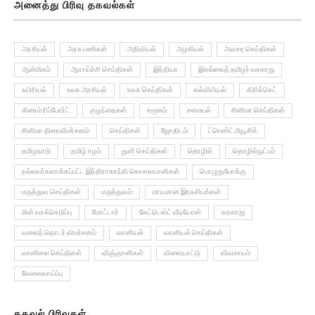
அனைத்து பிரிவு தகவல்கள்
அரசியல்
அரசு பணிகள்
அறிவியல்
அழகியல்
அவசர செய்திகள்
ஆன்மிகம்
ஆராய்ச்சி செய்திகள்
இந்தியா
இலங்கைத் தமிழர் வரலாறு
உயிரியல்
உலக அரசியல்
உலக செய்திகள்
கல்வியியல்
கிரிக்கெட்
கிரைம் ரிப்போர்ட்
குழந்தைகள்
சமூகம்
சமையல்
சினிமா செய்திகள்
சினிமா திரைவிமர்சனம்
செய்திகள்
ஜோதிடம்
ட்ரெண்ட் மியூசிக்
தமிழநாடு
தமிழ் ஈழம்
துளி செய்திகள்
தொழில்
தொழில்நுட்பம்
நல்லவர்களாக்கப்பட்ட இந்திராகாந்தி கொலையாளிகள்
பொழுதுபோக்கு
மருத்துவ செய்திகள்
மருத்துவம்
மாயமான இரகசியங்கள்
மின் வாக்கெடுப்பு
மோட்டார்
லேட்டெஸ்ட் வீடியோஸ்
வரலாறு
வலைத் தொடர் விமர்சனம்
வானியல்
வானியல் செய்திகள்
வானிலை செய்திகள்
விஞ்ஞானிகள்
விளையாட்டு
விவசாயம்
வேலைவாய்ப்பு
தகவல் பிரிவுகள்