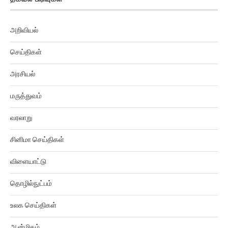
அறிவியல்
செய்திகள்
அரசியல்
மருத்துவம்
வரலாறு
சினிமா செய்திகள்
விளையாட்டு
தொழில்நுட்பம்
உலக செய்திகள்
ஆன்மிகம்