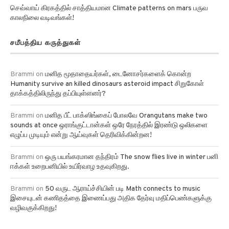
செவ்வாய் கிரகத்தில் சாத்தியமான Climate patterns on mars பருவ
காலநிலை வடிவங்கள்!
சமீபத்திய கருத்துகள்
Brammi
on
மனித மூதாதையர்கள், டைனோசர்களைக் கொன்ற
Humanity survive an killed dinosaurs asteroid impact சிறுகோள்
தாக்கத்திலிருந்து தப்பியுள்ளனர்?
Brammi
on
மனித பீட் பாக்ஸிங்கைப் போலவே Orangutans make two
sounds at once ஒராங்குட்டான்கள் ஒரே நேரத்தில் இரண்டு ஒலிகளை
எழுப்ப முடியும் என்று ஆய்வுகள் தெரிவிக்கின்றன!
Brammi
on
ஒரு பயங்கரமான தந்திரம் The snow flies live in winter பனி
ஈக்கள் உறைபனியில் உயிர்வாழ உதவுகிறது.
Brammi
on
50 வருட ஆராய்ச்சியின் படி Math connects to music
இசையுடன் கணிதத்தை இணைப்பது அதிக தேர்வு மதிப்பெண்களுக்கு
வழிவகுக்கிறது!