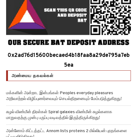
0x2ad76d15600becaed4b18faa8a29de795a7eb
5ea
அண்மைய தகவல்கள்
மக்களின் அன்றாட இன்பங்கள் Peoples everyday pleasures
அறிவாற்றல் விழிப்புணர்வையும் செயல்திறனையும் மேம்படுத்துகிறது!
சுழல் விண்மீன் திரள்கள் Spiral galaxies விண்மீன் சுழல்களாக
மாறுவதற்கு முன்பு பருப்பு வடிவத்தில் இருந்திருக்கிறது!
அன்னோம் கிட்டத்தட்ட Annom lists proteins 2 மில்லியன் புரதங்களை
பட்டியலிடுகிறது!