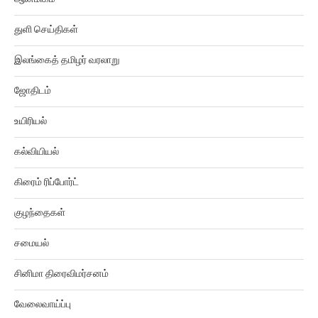
துளி செய்திகள்
இலங்கைத் தமிழர் வரலாறு
ஜோதிடம்
உயிரியல்
கல்வியியல்
கிரைம் ரிப்போர்ட்
குழந்தைகள்
சமையல்
சினிமா திரைவிமர்சனம்
வேலைவாய்ப்பு