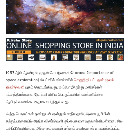
1957 ஆம் ஆண்டில், முதல் செயற்கைக் கோளான (Importance of
space exploration) ஸ்புட்னிக் விண்ணில்
செலுத்தப்பட்டதன் மூலம்
விண்வெளி
யுகம் தொடங்கியது. அப்போ இருந்து மனிதர்கள்
நட்சத்திரங்களை நோக்கி வீசிய பொருட்களின் எண்ணிக்கை
ஆயிரக்கணக்கானதாக உயர்ந்துள்ளது.
அந்த பொருட்கள் ஒன்றுடன் ஒன்று மோதியதால், அவை பூமியின்
சுற்றுப்பாதையில் அதிக விண்வெளி குப்பைகளை உருவாக்கியுள்ளன. சில
மதிப்பீடுகளின்படி, அந்த குப்பைகள் மற்றும் மனிதனால் உருவாக்கப்பட்ட