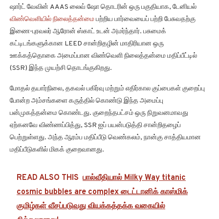
ஷார்ட் வேவின் AAAS லைவ் ஷோ தொடரின் ஒரு பகுதியாக, டேனியல்
விண்வெளியில் நிலைத்தன்மை
பற்றிய பார்வையைப் பற்றி பேசுவதற்கு
இணை-புரவலர் ஆரோன் ஸ்காட் உடன் அமர்ந்தார். பசுமைக்
கட்டிடங்களுக்கான LEED சான்றிதழின் மாதிரியான ஒரு
ஊக்கத்தொகை அமைப்பான விண்வெளி நிலைத்தன்மை மதிப்பீட்டில்
(SSR) இந்த முயற்சி தொடங்குகிறது.
மோதல் தயார்நிலை, தகவல் பகிர்வு மற்றும் எதிர்கால குப்பைகள் குறைப்பு
போன்ற அம்சங்களை கருத்தில் கொண்டு இந்த அமைப்பு
பன்முகத்தன்மை கொண்டது. குறைந்தபட்சம் ஒரு நிறுவனமாவது
ஏற்கனவே விண்ணப்பித்து, SSR ஐப் பயன்படுத்தி சான்றிதழைப்
பெற்றுள்ளது. அந்த ஆரம்ப மதிப்பீடு வெண்கலம், நான்கு சாத்தியமான
மதிப்பீடுகளில் மிகக் குறைவானது.
READ ALSO THIS
பால்வீதியால் Milky Way titanic
cosmic bubbles are complex டைட்டானிக் காஸ்மிக்
குமிழ்கள் வீசப்படுவது வியக்கத்தக்க வகையில்