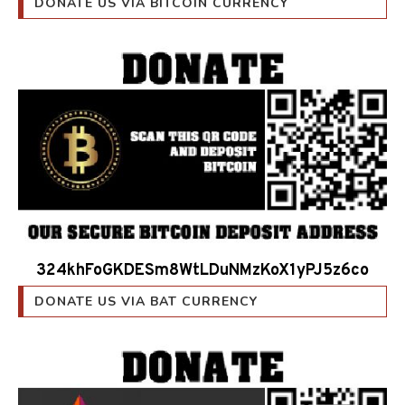
DONATE US VIA BITCOIN CURRENCY
324khFoGKDESm8WtLDuNMzKoX1yPJ5z6co
DONATE US VIA BAT CURRENCY