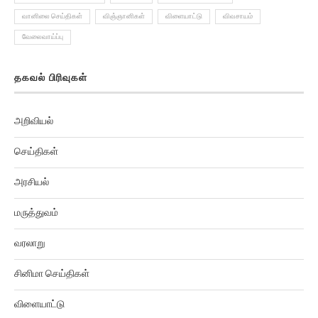
வானிலை செய்திகள்
விஞ்ஞானிகள்
விளையாட்டு
விவசாயம்
வேலைவாய்ப்பு
தகவல் பிரிவுகள்
அறிவியல்
செய்திகள்
அரசியல்
மருத்துவம்
வரலாறு
சினிமா செய்திகள்
விளையாட்டு