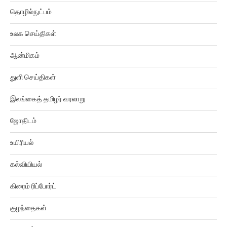
தொழில்நுட்பம்
உலக செய்திகள்
ஆன்மிகம்
துளி செய்திகள்
இலங்கைத் தமிழர் வரலாறு
ஜோதிடம்
உயிரியல்
கல்வியியல்
கிரைம் ரிப்போர்ட்
குழந்தைகள்
சமையல்