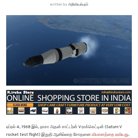
written by
அறிவியல்புரம்
ஏப்ரல் 4, 1968 இல், நாசா அதன் சாட்டர்ன் V ராக்கெட்டின் (Saturn V
rocket test flight) இறுதி ஆளில்லாத சோதனை
விமானத்தை ஏவியது
.