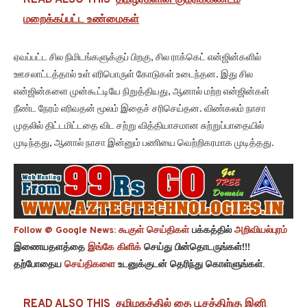
READ ALSO THIS
தமிழர்களின் குமரிக்கண்டம்
மறைக்கப்பட்ட உண்மைகள்
ஏவப்பட்ட சில நிமிடங்களுக்குப் பிறகு, சில ராக்கெட் என்ஜின்களில்
ஊசலாட்டத்தால் உள் எரிபொருள் கோடுகள் உடைந்தன. இது சில
என்ஜின்களை முன்கூட்டியே நிறுத்தியது, ஆனால் மற்ற என்ஜின்கள்
நீண்ட நேரம் எரிவதன் மூலம் இதைச் சரிசெய்தன. விண்கலம் நாசா
முதலில் திட்டமிட்டதை விட சற்று வித்தியாசமான சுற்றுப்பாதையில்
முடிந்தது, ஆனால் நாசா இன்னும் பணியை வெற்றிகரமாக முடித்தது.
Follow @ Google News:
கூகுள் செய்திகள்
பக்கத்தில்
அறிவியல்புரம்
இணையதளத்தை
இங்கே கிளிக்
செய்து பின்தொடருங்கள்!!!
தற்போதைய
செய்திகளை
உடனுக்குடன் தெரிந்து கொள்ளுங்கள்.
READ ALSO THIS
தமிழகத்தில் தை பூசத்திற்கு இனி