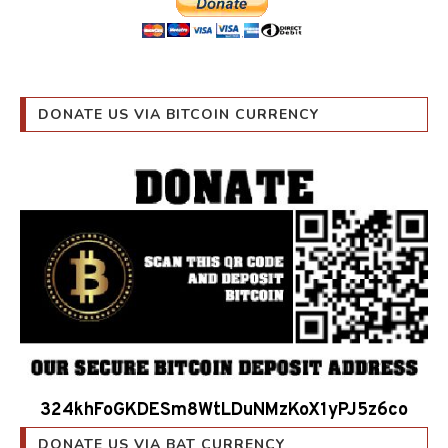
DONATE US VIA BITCOIN CURRENCY
324khFoGKDESm8WtLDuNMzKoX1yPJ5z6co
DONATE US VIA BAT CURRENCY