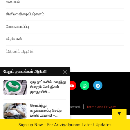
சினிமா திரைவிமர்சனம்
வேலைவாய்ப்பு
வீடியோஸ்
ட்ரெண்ட் மியூசிக்
மேலும் தகவல்கள் அறிய!!!
ஏழு நாட்களில் மறைந்து
போகும் செய்திகள்
முகநூலின்...
@
2026
Ariviyalpuram. All rights reserved. |
Terms and Privacy
தொடர்ந்து
கருக்கலைப்பு செய்த
▼
பள்ளி மாணவி –...
Sign-up Now - For Ariviyalpuram Latest Updates
கல்லூரி செமஸ்டர்