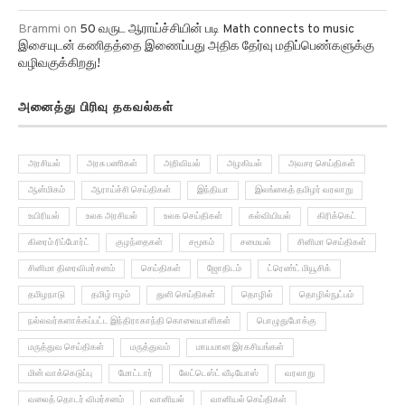
Brammi
on
50 வருட ஆராய்ச்சியின் படி Math connects to music
இசையுடன் கணிதத்தை இணைப்பது அதிக தேர்வு மதிப்பெண்களுக்கு
வழிவகுக்கிறது!
அனைத்து பிரிவு தகவல்கள்
அரசியல்
அரசு பணிகள்
அறிவியல்
அழகியல்
அவசர செய்திகள்
ஆன்மிகம்
ஆராய்ச்சி செய்திகள்
இந்தியா
இலங்கைத் தமிழர் வரலாறு
உயிரியல்
உலக அரசியல்
உலக செய்திகள்
கல்வியியல்
கிரிக்கெட்
கிரைம் ரிப்போர்ட்
குழந்தைகள்
சமூகம்
சமையல்
சினிமா செய்திகள்
சினிமா திரைவிமர்சனம்
செய்திகள்
ஜோதிடம்
ட்ரெண்ட் மியூசிக்
தமிழநாடு
தமிழ் ஈழம்
துளி செய்திகள்
தொழில்
தொழில்நுட்பம்
நல்லவர்களாக்கப்பட்ட இந்திராகாந்தி கொலையாளிகள்
பொழுதுபோக்கு
மருத்துவ செய்திகள்
மருத்துவம்
மாயமான இரகசியங்கள்
மின் வாக்கெடுப்பு
மோட்டார்
லேட்டெஸ்ட் வீடியோஸ்
வரலாறு
வலைத் தொடர் விமர்சனம்
வானியல்
வானியல் செய்திகள்