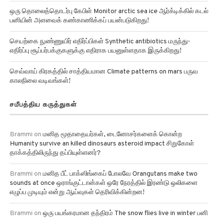
ஒரு தொலைத்தொடர்பு கேபிள் Monitor arctic sea ice ஆர்க்டிக்கில் கடல்
பனியின் அளவைக் கண்காணிக்கப் பயன்படுகிறது!
செயற்கை நுண்ணுயிர் எதிர்ப்பிகள் Synthetic antibiotics மருந்து-
எதிர்ப்பு சூப்பர்பக்குகளுக்கு எதிராக பயனுள்ளதாக இருக்கிறது!
செவ்வாய் கிரகத்தில் சாத்தியமான Climate patterns on mars பருவ
காலநிலை வடிவங்கள்!
சமீபத்திய கருத்துகள்
Brammi
on
மனித மூதாதையர்கள், டைனோசர்களைக் கொன்ற
Humanity survive an killed dinosaurs asteroid impact சிறுகோள்
தாக்கத்திலிருந்து தப்பியுள்ளனர்?
Brammi
on
மனித பீட் பாக்ஸிங்கைப் போலவே Orangutans make two
sounds at once ஒராங்குட்டான்கள் ஒரே நேரத்தில் இரண்டு ஒலிகளை
எழுப்ப முடியும் என்று ஆய்வுகள் தெரிவிக்கின்றன!
Brammi
on
ஒரு பயங்கரமான தந்திரம் The snow flies live in winter பனி