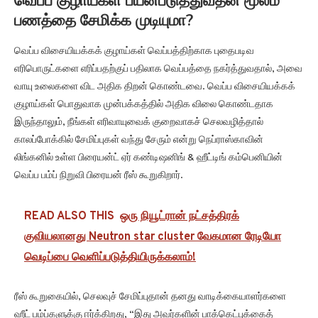
வெப்ப குழாய்கள் பயன்படுத்துவதன் மூலம்
பணத்தை சேமிக்க முடியுமா?
வெப்ப விசையியக்கக் குழாய்கள் வெப்பத்திற்காக புதைபடிவ
எரிபொருட்களை எரிப்பதற்குப் பதிலாக வெப்பத்தை நகர்த்துவதால், அவை
வாயு உலைகளை விட அதிக திறன் கொண்டவை. வெப்ப விசையியக்கக்
குழாய்கள் பொதுவாக முன்பக்கத்தில் அதிக விலை கொண்டதாக
இருந்தாலும், நீங்கள் எரிவாயுவைக் குறைவாகச் செலவழித்தால்
காலப்போக்கில் சேமிப்புகள் வந்து சேரும் என்று நெப்ராஸ்காவின்
லிங்கனில் உள்ள பிரையன்ட் ஏர் கண்டிஷனிங் & ஹீட்டிங் கம்பெனியின்
வெப்ப பம்ப் நிறுவி பிரையன் ரீஸ் கூறுகிறார்.
READ ALSO THIS
ஒரு நியூட்ரான் நட்சத்திரக்
குவியலானது Neutron star cluster வேகமான ரேடியோ
வெடிப்பை வெளிப்படுத்தியிருக்கலாம்!
ரீஸ் கூறுகையில், செலவுச் சேமிப்புதான் தனது வாடிக்கையாளர்களை
ஹீட் பம்ப்களுக்கு ஈர்க்கிறது, “இது அவர்களின் பாக்கெட்புக்கைத்