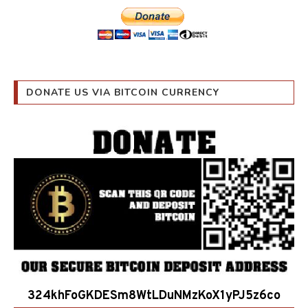
DONATE US VIA BITCOIN CURRENCY
324khFoGKDESm8WtLDuNMzKoX1yPJ5z6co