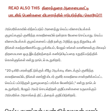
READ ALSO THIS
திரைத்துறை ஆசையைகாட்டி
மாடலிங் பெண்களை விபசாரத்தில் ஈடுபடுத்திய கொடூரம்!!!
அமெரிக்காவில் விற்கப்படும் அனைத்து வெப்ப விசையியக்கக்
குழாய்களும் குளிர்ந்த காலநிலையில் நன்றாக வேலை செய்யாது. வெப்ப
விசையியக்கக் குழாய்களைப் பற்றி நன்கு அறிந்த ஒரு நிறுவியுடன்
நீங்கள் கலந்தாலோசிப்பது முக்கியம், மேலும் உங்கள் வானிலைக்கு மிகவும்
திறமையான ஒரு இயந்திரத்தைக் கண்டுபிடிப்பதை உறுதிப்படுத்திக்
கொள்ளுங்கள் என்று நாடெல் கூறுகிறார்.
“20 டிகிரி பாரன்ஹீட்டுக்குக் கீழே அடிக்கடி கிடைக்கும் குளிர்ந்த
காலநிலையில், நீங்கள் எனர்ஜி ஸ்டார் குளிர் காலநிலை சான்றளிக்கப்பட்ட
வெப்பப் பம்பிற்குள் நுழைவதைப் பார்க்க வேண்டும்,” என்று நாடெல்
கூறுகிறார், மேலும் அவர் செயல்திறன் குறிப்பான்களை உருவாக்கும்
அமெரிக்க அரசாங்கத் திட்டத்தைக் குறிப்பிடுகிறார்.