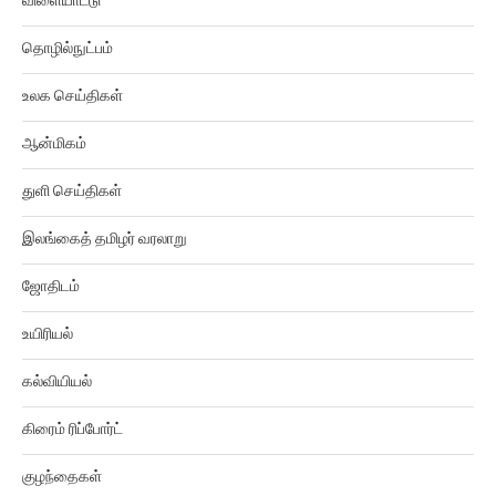
விளையாட்டு
தொழில்நுட்பம்
உலக செய்திகள்
ஆன்மிகம்
துளி செய்திகள்
இலங்கைத் தமிழர் வரலாறு
ஜோதிடம்
உயிரியல்
கல்வியியல்
கிரைம் ரிப்போர்ட்
குழந்தைகள்