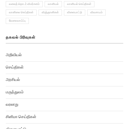
வலைத் தொடர் விமர்சனம்
வானியல்
வானியல் செய்திகள்
வானிலை செய்திகள்
விஞ்ஞானிகள்
விளையாட்டு
விவசாயம்
வேலைவாய்ப்பு
தகவல் பிரிவுகள்
அறிவியல்
செய்திகள்
அரசியல்
மருத்துவம்
வரலாறு
சினிமா செய்திகள்