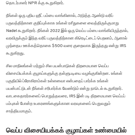
தொடர்பாளர் NPR க்கு கூறுகிறார்.
நீங்கள் ஒரு புதிய ஹீட் பம்பை வாங்கினால், அடுத்த ஆண்டு வரிப்
பருவத்திற்கான குறிப்புக்காக உங்கள் ரசீதுகளை வைத்திருக்குமாறு
Nadel கூறுகிறார். நீங்கள் 2022 இல் ஒரு வெப்ப பம்பை வாங்கியிருந்தால்,
வரவிருக்கும் இந்த வரிப் பருவத்திற்கான கிரெடிட்டைப் பெறலாம், ஆனால்
முந்தைய ஊக்கத்தொகை $500 வரை குறைவாக இருந்தது என்று IRS
கூறுகிறது.
சில மாநிலங்கள் மற்றும் சில பயன்பாடுகள் திறமையான வெப்ப
விசையியக்கக் குழாய்களுக்கு தள்ளுபடியை வழங்குகின்றன. உங்கள்
பகுதியில் ப்ரோகிராம்கள் உள்ளனவா என்பதைப் பார்க்க உங்கள்
பயன்பாட்டுடன் நீங்கள் சரிபார்க்க வேண்டும் என்று நாடெல் கூறுகிறார்.
வாடகைதாரர்களைப் பொறுத்தவரை, IRS இன் படி திறமையான வெப்பப்
பம்புகள் போன்ற உபகரணங்களுக்கான வரவுகளைப் பெறுவதும்
சாத்தியமாகும்.
வெப்ப விசையியக்கக் குழாய்கள் உண்மையில்