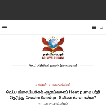
No.1 அறிவியல் தகவல் இணையதளம்
அறிவியல்
உலக செய்திகள்
வெப்ப விசையியக்கக் குழாய்களைப் Heat pump பற்றி
தெரிந்து கொள்ள வேண்டிய 6 விஷயங்கள் என்ன?
written by
அறிவியல்புரம்