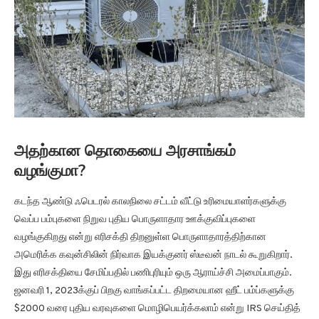
அதற்கான தொகையை அரசாங்கம்
வழங்குமா?
கடந்த ஆண்டு ஃபெடரல் காலநிலை சட்டம் வீட்டு உரிமையாளர்களுக்கு
வெப்ப பம்புகளை நிறுவ புதிய பொருளாதார ஊக்குவிப்புகளை
வழங்குகிறது என்று எரிசக்தி திறனுள்ள பொருளாதாரத்திற்கான
அமெரிக்க கவுன்சிலின் நிர்வாக இயக்குனர் ஸ்டீவன் நாடல் கூறுகிறார்.
இது எரிசக்தியை சேமிப்பதில் பணிபுரியும் ஒரு ஆராய்ச்சி அமைப்பாகும்.
ஜனவரி 1, 2023க்குப் பிறகு வாங்கப்பட்ட திறமையான ஹீட் பம்ப்களுக்கு
$2000 வரை புதிய வரவுகளை மொழிபெயர்க்கலாம் என்று IRS செய்தித்