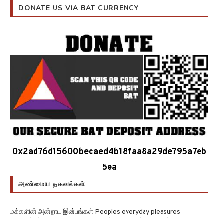
DONATE US VIA BAT CURRENCY
0x2ad76d15600becaed4b18faa8a29de795a7eb
5ea
அண்மைய தகவல்கள்
மக்களின் அன்றாட இன்பங்கள் Peoples everyday pleasures