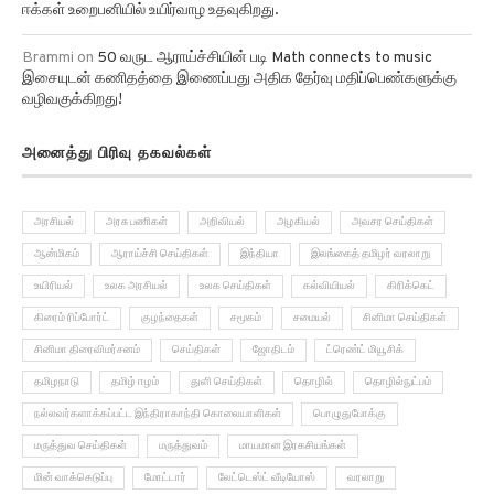
ஈக்கள் உறைபனியில் உயிர்வாழ உதவுகிறது.
Brammi
on
50 வருட ஆராய்ச்சியின் படி Math connects to music
இசையுடன் கணிதத்தை இணைப்பது அதிக தேர்வு மதிப்பெண்களுக்கு
வழிவகுக்கிறது!
அனைத்து பிரிவு தகவல்கள்
அரசியல்
அரசு பணிகள்
அறிவியல்
அழகியல்
அவசர செய்திகள்
ஆன்மிகம்
ஆராய்ச்சி செய்திகள்
இந்தியா
இலங்கைத் தமிழர் வரலாறு
உயிரியல்
உலக அரசியல்
உலக செய்திகள்
கல்வியியல்
கிரிக்கெட்
கிரைம் ரிப்போர்ட்
குழந்தைகள்
சமூகம்
சமையல்
சினிமா செய்திகள்
சினிமா திரைவிமர்சனம்
செய்திகள்
ஜோதிடம்
ட்ரெண்ட் மியூசிக்
தமிழநாடு
தமிழ் ஈழம்
துளி செய்திகள்
தொழில்
தொழில்நுட்பம்
நல்லவர்களாக்கப்பட்ட இந்திராகாந்தி கொலையாளிகள்
பொழுதுபோக்கு
மருத்துவ செய்திகள்
மருத்துவம்
மாயமான இரகசியங்கள்
மின் வாக்கெடுப்பு
மோட்டார்
லேட்டெஸ்ட் வீடியோஸ்
வரலாறு