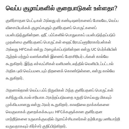
வெப்ப குழாய்களில் குறைபாடுகள் உள்ளதா?
குளிர்சாதன பெட்டிகள் அல்லது ஏர் கண்டிஷனர்களைப் போலவே, வெப்ப
விசையியக்கக் குழாய்களும் குளிர்பதனப் பொருட்களைப்
பயன்படுத்துகின்றன. ஹீட் பம்ப்களில் பொதுவாகப் பயன்படுத்தப்படும்
முதன்மை குளிர்பதனப் பொருட்கள் ஹைட்ரோஃப்ளூரோகார்பன்கள்
அல்லது HFCகள் என்று அழைக்கப்படுகின்றன என்று UC பெர்க்லியின்
ஆற்றல் மற்றும் வளங்களின் இணைப் பேராசிரியர் டங்கன் கால்வே
கூறுகிறார். இந்த எச்எஃப்சிகள் வளிமண்டலத்தில் வெளியிடப்பட்டால்
அதிக புவி வெப்பமடையும் திறனைக் கொண்டுள்ளன, என்று கால்வே
கூறுகிறார்.
அதனால்தான் வெப்ப பம்ப் நிறுவிகள் அந்த குளிர்பதனப் பொருட்கள்
கசிந்து விடாமல் சரியாக அகற்றப்படுவதை உறுதி செய்வது மிகவும்
முக்கியமானது என்று அவர் கூறுகிறார். காலநிலை தாக்கங்களை
வெகுவாகக் குறைக்கக்கூடிய HFCக்களுக்கான குளிர்பதன
மாற்றீடுகளை உருவாக்குவதில் ஆராய்ச்சியாளர்கள் தற்போது பணியாற்றி
வருவதாகவும் கிர்ச்சர் குறிப்பிடுகிறார்.