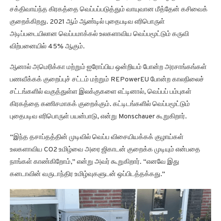
சக்திவாய்ந்த கிரகத்தை வெப்பப்படுத்தும் வாயுவான மீத்தேன் கசிவைக்
குறைக்கிறது. 2021 ஆம் ஆண்டில் புதைபடிவ எரிபொருள்
அடிப்படையிலான வெப்பமாக்கல் உலகளாவிய வெப்பமூட்டும் கருவி
விற்பனையில் 45% ஆகும்.
ஆனால் அமெரிக்கா மற்றும் ஐரோப்பிய ஒன்றியம் போன்ற அரசாங்கங்கள்
பணவீக்கக் குறைப்புச் சட்டம் மற்றும் REPowerEU போன்ற காலநிலைச்
சட்டங்களில் வகுத்துள்ள இலக்குகளை எட்டினால், வெப்பப் பம்புகள்
கிரகத்தை கணிசமாகக் குறைக்கும். கட்டிடங்களில் வெப்பமூட்டும்
புதைபடிவ எரிபொருள் பயன்பாடு, என்று Monschauer கூறுகிறார்.
“இந்த தசாப்தத்தின் முடிவில் வெப்ப விசையியக்கக் குழாய்கள்
உலகளாவிய CO2 உமிழ்வை அரை ஜிகாடன் குறைக்க முடியும் என்பதை
நாங்கள் காண்கிறோம்,” என்று அவர் கூறுகிறார். “எனவே இது
கனடாவின் வருடாந்திர உமிழ்வுகளுடன் ஒப்பிடத்தக்கது.”