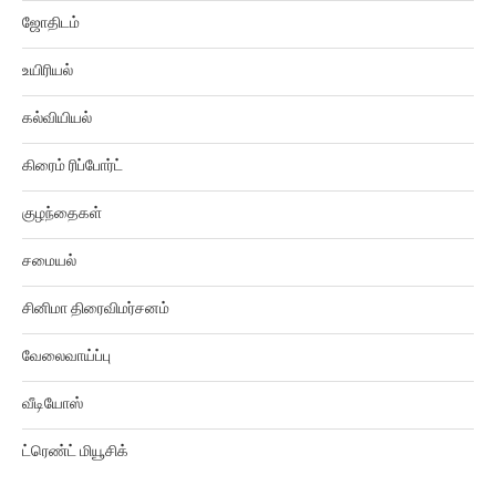
ஜோதிடம்
உயிரியல்
கல்வியியல்
கிரைம் ரிப்போர்ட்
குழந்தைகள்
சமையல்
சினிமா திரைவிமர்சனம்
வேலைவாய்ப்பு
வீடியோஸ்
ட்ரெண்ட் மியூசிக்