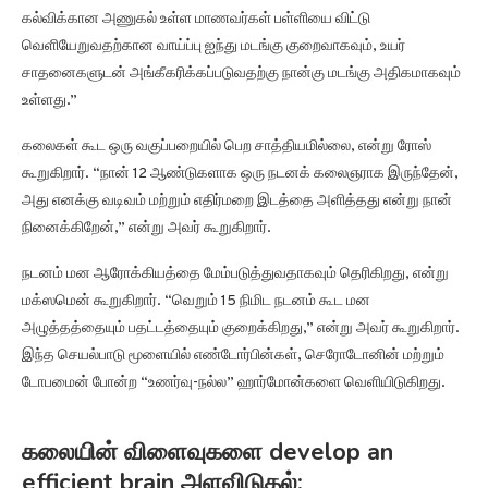
கல்விக்கான அணுகல் உள்ள மாணவர்கள் பள்ளியை விட்டு
வெளியேறுவதற்கான வாய்ப்பு ஐந்து மடங்கு குறைவாகவும், உயர்
சாதனைகளுடன் அங்கீகரிக்கப்படுவதற்கு நான்கு மடங்கு அதிகமாகவும்
உள்ளது.”
கலைகள் கூட ஒரு வகுப்பறையில் பெற சாத்தியமில்லை, என்று ரோஸ்
கூறுகிறார். “நான் 12 ஆண்டுகளாக ஒரு நடனக் கலைஞராக இருந்தேன்,
அது எனக்கு வடிவம் மற்றும் எதிர்மறை இடத்தை அளித்தது என்று நான்
நினைக்கிறேன்,” என்று அவர் கூறுகிறார்.
நடனம் மன ஆரோக்கியத்தை மேம்படுத்துவதாகவும் தெரிகிறது, என்று
மக்ஸமென் கூறுகிறார். “வெறும் 15 நிமிட நடனம் கூட மன
அழுத்தத்தையும் பதட்டத்தையும் குறைக்கிறது,” என்று அவர் கூறுகிறார்.
இந்த செயல்பாடு மூளையில் எண்டோர்பின்கள், செரோடோனின் மற்றும்
டோபமைன் போன்ற “உணர்வு-நல்ல” ஹார்மோன்களை வெளியிடுகிறது.
கலையின் விளைவுகளை develop an
efficient brain அளவிடுதல்: