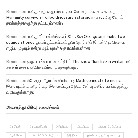
Brammi
on
மனித மூதாதையர்கள், டைனோசர்களைக் கொன்ற
Humanity survive an killed dinosaurs asteroid impact சிறுகோள்
தாக்கத்திலிருந்து தப்பியுள்ளனர்?
Brammi
on
மனித பீட் பாக்ஸிங்கைப் போலவே Orangutans make two
sounds at once ஒராங்குட்டான்கள் ஒரே நேரத்தில் இரண்டு ஒலிகளை
எழுப்ப முடியும் என்று ஆய்வுகள் தெரிவிக்கின்றன!
Brammi
on
ஒரு பயங்கரமான தந்திரம் The snow flies live in winter பனி
ஈக்கள் உறைபனியில் உயிர்வாழ உதவுகிறது.
Brammi
on
50 வருட ஆராய்ச்சியின் படி Math connects to music
இசையுடன் கணிதத்தை இணைப்பது அதிக தேர்வு மதிப்பெண்களுக்கு
வழிவகுக்கிறது!
அனைத்து பிரிவு தகவல்கள்
அரசியல்
அரசு பணிகள்
அறிவியல்
அழகியல்
அவசர செய்திகள்
ஆன்மிகம்
ஆராய்ச்சி செய்திகள்
இந்தியா
இலங்கைத் தமிழர் வரலாறு