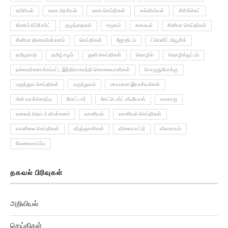
உயிரியல்
உலக அரசியல்
உலக செய்திகள்
கல்வியியல்
கிரிக்கெட்
கிரைம் ரிப்போர்ட்
குழந்தைகள்
சமூகம்
சமையல்
சினிமா செய்திகள்
சினிமா திரைவிமர்சனம்
செய்திகள்
ஜோதிடம்
ட்ரெண்ட் மியூசிக்
தமிழநாடு
தமிழ் ஈழம்
துளி செய்திகள்
தொழில்
தொழில்நுட்பம்
நல்லவர்களாக்கப்பட்ட இந்திராகாந்தி கொலையாளிகள்
பொழுதுபோக்கு
மருத்துவ செய்திகள்
மருத்துவம்
மாயமான இரகசியங்கள்
மின் வாக்கெடுப்பு
மோட்டார்
லேட்டெஸ்ட் வீடியோஸ்
வரலாறு
வலைத் தொடர் விமர்சனம்
வானியல்
வானியல் செய்திகள்
வானிலை செய்திகள்
விஞ்ஞானிகள்
விளையாட்டு
விவசாயம்
வேலைவாய்ப்பு
தகவல் பிரிவுகள்
அறிவியல்
செய்திகள்