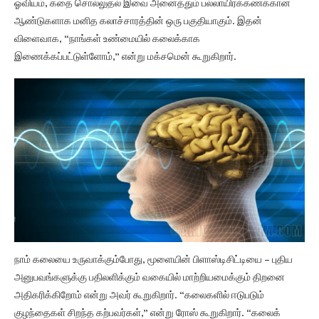
ஓவியம், கதை சொல்லுதல் இவை அனைத்தும் பல்லாயிரக்கணக்கான
ஆண்டுகளாக மனித கலாச்சாரத்தின் ஒரு பகுதியாகும். இதன்
விளைவாக, “நாங்கள் உண்மையில் கலைக்காக
இணைக்கப்பட்டுள்ளோம்,” என்று மக்சமென் கூறுகிறார்.
நாம் கலையை உருவாக்கும்போது, ​​மூளையின் பிளாஸ்டிசிட்டியை – புதிய
அனுபவங்களுக்கு பதிலளிக்கும் வகையில் மாற்றியமைக்கும் திறனை
அதிகரிக்கிறோம் என்று அவர் கூறுகிறார். “கலைகளில் ஈடுபடும்
குழந்தைகள் சிறந்த கற்பவர்கள்,” என்று ரோஸ் கூறுகிறார். “கலைக்