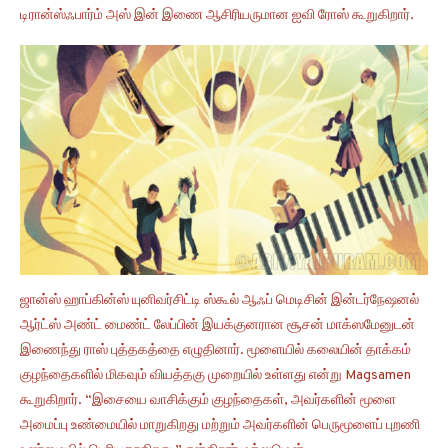
டிரான்ஸ்ஃபார்ம் அஸ் இன் இணை ஆசிரியருமான ஐவி ரோஸ் கூறுகிறார்.
ஜான்ஸ் ஹாப்கின்ஸ் யுனிவர்சிட்டி ஸ்கூல் ஆஃப் மெடிசின் இன்டர்நேஷனல்
ஆர்ட்ஸ் அண்ட் மைண்ட் லேப்பின் இயக்குனரான சூசன் மாக்ஸமேனுடன்
இணைந்து ராஸ் புத்தகத்தை எழுதினார். மூளையில் கலையின் தாக்கம்
குழந்தைகளில் மிகவும் வியத்தகு முறையில் உள்ளது என்று Magsamen
கூறுகிறார். “இசையை வாசிக்கும் குழந்தைகள், அவர்களின் மூளை
அமைப்பு உண்மையில் மாறுகிறது மற்றும் அவர்களின் பெருமூளைப் புறணி