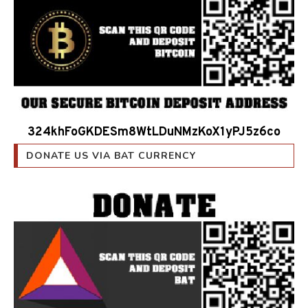
324khFoGKDESm8WtLDuNMzKoX1yPJ5z6co
DONATE US VIA BAT CURRENCY