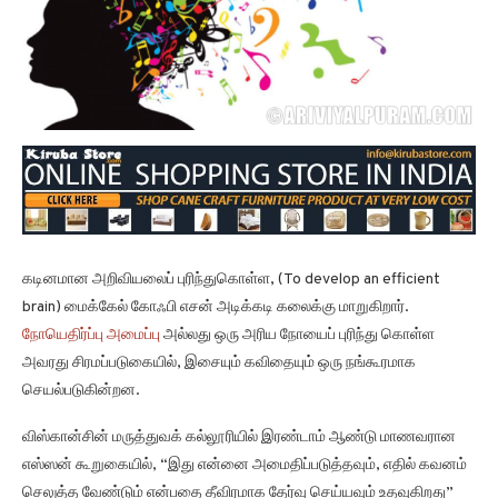
கடினமான அறிவியலைப் புரிந்துகொள்ள, (To develop an efficient
brain) மைக்கேல் கோஃபி எசன் அடிக்கடி கலைக்கு மாறுகிறார்.
நோயெதிர்ப்பு அமைப்பு
அல்லது ஒரு அரிய நோயைப் புரிந்து கொள்ள
அவரது சிரமப்படுகையில், இசையும் கவிதையும் ஒரு நங்கூரமாக
செயல்படுகின்றன.
விஸ்கான்சின் மருத்துவக் கல்லூரியில் இரண்டாம் ஆண்டு மாணவரான
எஸ்ஸன் கூறுகையில், “இது என்னை அமைதிப்படுத்தவும், எதில் கவனம்
செலுத்த வேண்டும் என்பதை தீவிரமாக தேர்வு செய்யவும் உதவுகிறது”