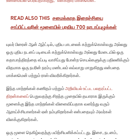
உண்மையில் பெரியதாகிறது,” என்கிறார் மக்ஸமென்.
READ ALSO THIS
சமைக்காத இறைச்சியை
சாப்பிட்டவரின் மூளையில் பரவிய 700 நாடாப்புழுக்கள்
யுவர் பிரைன் ஆன் ஆர்ட்டில், புதிய பாடலைக் கற்றுக்கொள்வது அல்லது
ஒரு புதிய நடனப் படியைக் கற்றுக்கொள்வது அல்லது மேடையில் ஒரு
கதாபாத்திரத்தை எப்படி வாசிப்பது போன்ற செயல்களுக்கு பதிலளிக்கும்
விதமாக ஒரு நபரின் நரம்பு மண்டலம் எவ்வாறு மாறுகிறது என்பதை
மாக்ஸமென் மற்றும் ராஸ் விவரிக்கிறார்கள்.
இந்த மாற்றங்கள் கணிதம் மற்றும்
அறிவியல் உட்பட பலதரப்பட்ட
திறன்களைப்
பெறுவதற்கு சிறந்த முறையில் தயாராக இருக்கும்
மூளைக்கு இந்த மாற்றங்கள் விளைவிப்பதாக வளர்ந்து வரும்
ஆராய்ச்சியாளர்கள் ஏன் நம்புகிறார்கள் என்பதையும் அவர்கள்
விளக்குகிறார்கள்.
ஒரு மூளை நெகிழ்வதற்கு பயிற்சியளிக்கப்பட்டது. இசை, நடனம்,