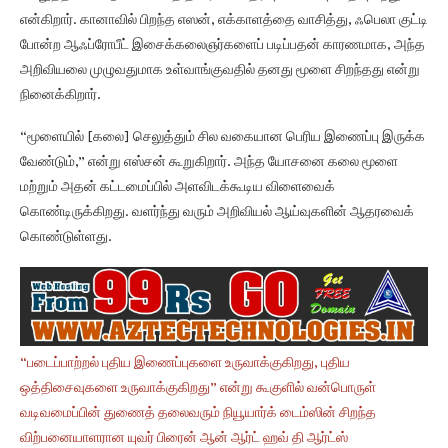
என்கிறார். கானாவில் பிறந்த எஸன், எக்காளத்தை வாசித்து, ஃபெலா குட்டி
போன்ற ஆஃப்ரோபீட் இசைக்கலைஞர்களைப் படிப்பதன் காரணமாக, அந்த
அறிவியலை முழுவதுமாக உள்வாங்குவதில் தனது மூளை சிறந்தது என்று
நினைக்கிறார்.
“மூளையில் [கலை] செலுத்தும் சில வகையான பெரிய இணைப்பு இருக்க
வேண்டும்,” என்று எஸ்சன் கூறுகிறார். அந்த யோசனை கலை மூளை
மற்றும் அதன் கட்டமைப்பில் அளவிடக்கூடிய விளைவைக்
கொண்டிருக்கிறது. வளர்ந்து வரும் அறிவியல் ஆய்வுகளின் ஆதரவைக்
கொண்டுள்ளது.
“படைப்பாற்றல் புதிய இணைப்புகளை உருவாக்குகிறது, புதிய
ஒத்திசைவுகளை உருவாக்குகிறது” என்று கூகுளில் வன்பொருள்
வடிவமைப்பின் துணைத் தலைவரும் நியூயார்க் டைம்ஸின் சிறந்த
விற்பனையாளரான யுவர் பிரைன் ஆன் ஆர்ட் ஹவ் தி ஆர்ட்ஸ்