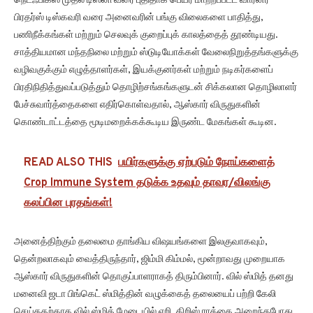
நெட்ஃபிக்ஸ் முதல் டிஸ்னி வரை புதிதாக பெயர் மாற்றப்பட்ட வார்னர்
பிரதர்ஸ் டிஸ்கவரி வரை அனைவரின் பங்கு விலைகளை பாதித்து,
பணிநீக்கங்கள் மற்றும் செலவுக் குறைப்புக் காலத்தைத் தூண்டியது.
சாத்தியமான மந்தநிலை மற்றும் ஸ்டுடியோக்கள் வேலைநிறுத்தங்களுக்கு
வழிவகுக்கும் எழுத்தாளர்கள், இயக்குனர்கள் மற்றும் நடிகர்களைப்
பிரதிநிதித்துவப்படுத்தும் தொழிற்சங்கங்களுடன் சிக்கலான தொழிலாளர்
பேச்சுவார்த்தைகளை எதிர்கொள்வதால், ஆஸ்கார் விருதுகளின்
கொண்டாட்டத்தை மூடிமறைக்கக்கூடிய இருண்ட மேகங்கள் கூடின.
READ ALSO THIS
பயிர்களுக்கு ஏற்படும் நோய்களைத்
Crop Immune System தடுக்க உதவும் தாவர/விலங்கு
கலப்பின புரதங்கள்!
அனைத்திற்கும் தலைமை தாங்கிய விஷயங்களை இலகுவாகவும்,
தென்றலாகவும் வைத்திருந்தார், ஜிம்மி கிம்மல், மூன்றாவது முறையாக
ஆஸ்கார் விருதுகளின் தொகுப்பாளராகத் திரும்பினார். வில் ஸ்மித் தனது
மனைவி ஜடா பிங்கெட் ஸ்மித்தின் வழுக்கைத் தலையைப் பற்றி கேலி
செய்ததற்காக வில் ஸ்மித் மேடையில் ஏறி, கிறிஸ் ராக்கை அறைந்தபோது,