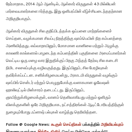
நேர்மாறாக, 2014 ஆம் ஆண்டில், ஆஸ்கார் விருதுகள் 43 மில்லியன்
பார்வையாளர்களை ஈர்த்தது, இது ஒளிபரப்பின் வீழ்ச்சியடைந்ததற்கான
அறிகுறியாகும்.
ஆஸ்கார் விருதுகள் சில குறிப்பிடத்தக்க ஒப்பனை மாற்றங்களைச்
செய்தன, வழக்கமான சிவப்பு நிறத்திற்கு ஷாம்பெயின் நிற கம்பளத்தை
அணிவித்தது. எவ்வாறாயினும், மோசமான வானிலை மற்றும் அழுக்கு
காலணி கால்களால் பாழடைந்த கம்பளத்தின் பகுதிகளை அமைப்பாளர்கள்
வெட்டிய ஒரு மழை வார இறுதிக்குப் பிறகு அந்தத் தேர்வு சில கடைசி
நிமிட சலசலப்புக்கு வழிவகுத்தது. இருப்பினும், சில பேரழிவுகள்
தவிர்க்கப்பட்டன. சனிக்கிழமையன்று, அகாடமி விருதுகள் வழங்கும்
ஷாப்பிங் சென்டர் மற்றும் பொழுதுபோக்கு வளாகமான ஓவேஷன்
ஹாலிவுட்டில் மின்சாரம் தடைபட்டது. இருப்பினும்,
ஞாயிற்றுக்கிழமைக்குள், வானம் தெளிவாகியது மற்றும் ஒளிரும்
விளக்குகளின் ஒரே அறிகுறியாக, நட்சத்திரங்கள் ஆடிட்டோரியத்திற்குள்
நுழையும்போது ஃப்ளாஷ் பல்புகள் வாழ்த்து தெரிவித்தன.
Follow @ Google News:
கூகுள் செய்திகள்
பக்கத்தில்
அறிவியல்புரம்