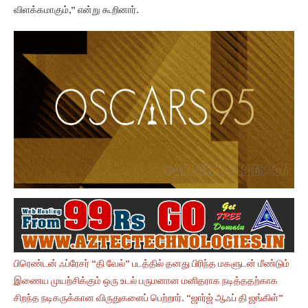
விளக்கமாகும்,” என்று கூறினார்.
பிரெண்டன் ஃப்ரேசர் “தி வேல்” படத்தில் தனது பிரிந்த மகளுடன் மீண்டும்
இணைய முயற்சிக்கும் ஒரு உடல் பருமனான மனிதராக நடித்ததற்காக
சிறந்த நடிகருக்கான விருதுகளைப் பெற்றார். “ஜார்ஜ் ஆஃப் தி ஜங்கிள்”