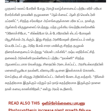
முதலாம் உலகப் போரின் போது அகழி வாழ்க்கையைப் பற்றிய எரிச் மரியா
ரீமார்க்கின் நாவலின் தழுவலான “ஆல் க்வைட் ஆன் தி வெஸ்டர்ன்
ஃப்ரண்ட்”, சிறந்த சர்வதேச அம்சங்களுக்கான பரிசு உட்பட நான்கு
ஆஸ்கார் விருதுகளைப் பெற்றது. மற்ற முக்கிய வெற்றியாளர்களில்
“பினோச்சியோ, ” கில்லர்மோ டெல் டோரோவின் ஸ்டாப்-மோஷன்
மியூசிக்கல் அடங்கும், இது சிறந்த அனிமேஷன் திரைப்படம் என்று
பெயரிடப்பட்டது, அதே போல் சாரா பாலிக்கு சிறந்த தழுவல்
திரைக்கதையைப் பெற்றது “விமன் டாக்கிங்”. ரஷ்ய எதிர்க்கட்சித்
தலைவர் அலெக்ஸி நவல்னியைப் பற்றிய “நவல்னி” சிறந்த
ஆவணப்படமாக வென்றது. சிறையில் அடைக்கப்பட்ட அரசியல்வாதியின்
மனைவி யூலியா நவல்னி, விளாடிமிர் புடினை இலக்காகக் கொண்ட
செய்தியுடன் விருது அறிவிக்கப்பட்ட பின்னர் மேடைக்கு வந்தார். “நீங்கள்
சுதந்திரமாக இருக்கும் மற்றும் நம் நாடு சுதந்திரமாக இருக்கும் நாளை
நான் கனவு காண்கிறேன்,” என்று அவர் கூறினார்.
READ ALSO THIS
ஒளிச்சேர்க்கையை மரபணு
Photosynthesis increase plant growth ரீதியாக