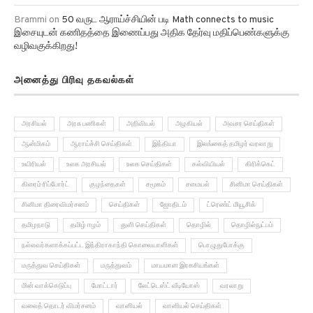
Brammi
on
50 வருட ஆராய்ச்சியின் படி Math connects to music
இசையுடன் கணிதத்தை இணைப்பது அதிக தேர்வு மதிப்பெண்களுக்கு
வழிவகுக்கிறது!
அனைத்து பிரிவு தகவல்கள்
அரசியல்
அரசு பணிகள்
அறிவியல்
அழகியல்
அவசர செய்திகள்
ஆன்மிகம்
ஆராய்ச்சி செய்திகள்
இந்தியா
இலங்கைத் தமிழர் வரலாறு
உயிரியல்
உலக அரசியல்
உலக செய்திகள்
கல்வியியல்
கிரிக்கெட்
கிரைம் ரிப்போர்ட்
குழந்தைகள்
சமூகம்
சமையல்
சினிமா செய்திகள்
சினிமா திரைவிமர்சனம்
செய்திகள்
ஜோதிடம்
ட்ரெண்ட் மியூசிக்
தமிழநாடு
தமிழ் ஈழம்
துளி செய்திகள்
தொழில்
தொழில்நுட்பம்
நல்லவர்களாக்கப்பட்ட இந்திராகாந்தி கொலையாளிகள்
பொழுதுபோக்கு
மருத்துவ செய்திகள்
மருத்துவம்
மாயமான இரகசியங்கள்
மின் வாக்கெடுப்பு
மோட்டார்
லேட்டெஸ்ட் வீடியோஸ்
வரலாறு
வலைத் தொடர் விமர்சனம்
வானியல்
வானியல் செய்திகள்