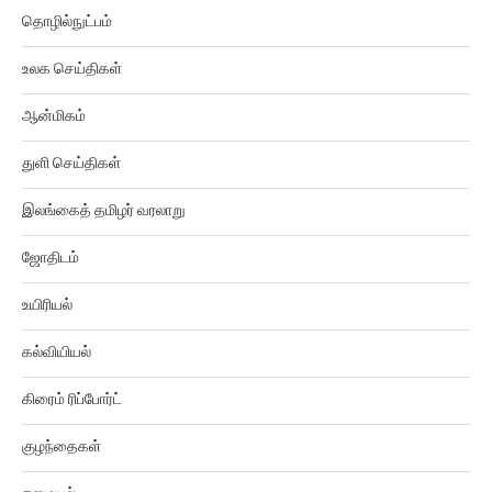
தொழில்நுட்பம்
உலக செய்திகள்
ஆன்மிகம்
துளி செய்திகள்
இலங்கைத் தமிழர் வரலாறு
ஜோதிடம்
உயிரியல்
கல்வியியல்
கிரைம் ரிப்போர்ட்
குழந்தைகள்