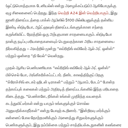
(ஒட்டுமொத்தமாக டேனியல்ஸ் என்று அழைக்கப்படும்) ஆகியோருக்கு
ஏழு சிலைகளைப் பெற்றது. இந்த
வெற்றி A24 இன் வெற்றியாகும்
, இது
ஜானி திரைப்படத்தை பாக்ஸ் ஆபிஸில் $100 மில்லியனுக்குத் தள்ளிய
இண்டி ஸ்டுடியோ, ஆர்ட்ஹவுஸ் திரைப்படங்களுக்கான சந்தை
சுருங்கிவிட்ட நேரத்தில் ஒரு அற்புதமான சாதனையாகும். ஸ்டுடியோ
நான்கு நடிப்பு மரியாதைகளையும் பெறுவதற்கான அரிய சாதனையை
நிர்வகித்தது – அவற்றில் மூன்று “எவ்ரிதிங் எவிவேர் ஆல் அட் ஒன்ஸ்”
மற்றும் ஒன்றை “தி வேல்” வென்றது.
முதல் ஆசிய பெண்மணியாக “எவ்ரிதிங் எவிவேர் ஆல் அட் ஒன்ஸ்”
மிச்செல் யோ, அங்கீகரிக்கப்பட்டார். நீண்ட காலத்திற்குப் பிறகு
“க்ரோச்சிங் டைகர் ஹிடன் டிராகன்” மற்றும் “ஆமாம், மேடம்” போன்ற
தற்காப்புக் கலைகள் மற்றும் அதிரடித் திரைப்படங்களில் இந்த மரியாதை
கிடைத்தது. “பெண்களே, நீங்கள் உங்கள் முதிர்ந்த வயதைக்
கடந்துவிட்டீர்கள் என்று யாரும் உங்களுக்குச் சொல்ல
அனுமதிக்காதீர்கள்” என்று யோஹ் கூறினார். “இன்றிரவு பார்க்கும்
என்னைப் போல தோற்றமளிக்கும் அனைத்து சிறுவர்களுக்கும்
பெண்களுக்கும், இது நம்பிக்கை மற்றும் சாத்தியக்கூறுகளின் கலங்கரை