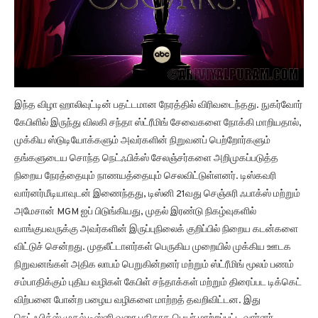
இந்த விழா ஹாலிவுட்டின் பதட்டமான நேரத்தில் விரிவடைந்தது. நுகர்வோர்
கேபிளில் இருந்து விலகி சந்தா ஸ்ட்ரீமிங் சேவைகளை நோக்கி மாறியதால்,
முக்கிய ஸ்டுடியோக்களும் அவர்களின் நிறுவனப் பெற்றோர்களும்
தங்களுடைய சொந்த நெட்ஃபிக்ஸ் சேலஞ்சர்களை அறிமுகப்படுத்த
நிறைய நேரத்தையும் நாணயத்தையும் செலவிட்டுள்ளனர். டிஸ்கவரி
வார்னர்மீடியாவுடன் இணைந்தது, டிஸ்னி 21வது செஞ்சுரி ஃபாக்ஸ் மற்றும்
அமேசான் MGM ஐப் பிடுங்கியது, முதல் இரண்டு நிகழ்வுகளில்
வாங்குபவருக்கு அவர்களின் இருப்புநிலைக் குறிப்பில் நிறைய கடன்களை
விட்டுச் சென்றது. முதலீட்டாளர்கள் பெருகிய முறையில் முக்கிய ஊடக
நிறுவனங்கள் அதிக லாபம் பெறுகின்றனர் மற்றும் ஸ்ட்ரீமிங் மூலம் பணம்
சம்பாதிக்கும் புதிய வழிகள் கேபிள் சந்தாக்கள் மற்றும் திரைப்பட டிக்கெட்
விற்பனை போன்ற பழைய வழிகளை மாற்றத் தவறிவிட்டன. இது