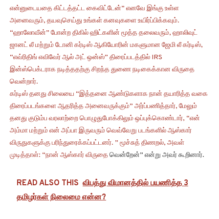
என்னுடையதை கிட்டத்தட்ட கைவிட்டேன்” எனவே இங்கு உள்ள
அனைவரும், தயவுசெய்து உங்கள் கனவுகளை உயிர்ப்பிக்கவும்.
“ஹாலோவீன்” போன்ற திகில் ஹிட்களின் மூத்த தலைவரும், ஹாலிவுட்
ஜானட் லீ மற்றும் டோனி கர்டிஸ் ஆகியோரின் மகளுமான ஜேமி லீ கர்டிஸ்,
“எவ்ரிதிங் எவிவேர் ஆல் அட் ஒன்ஸ்” திரைப்படத்தில் IRS
இன்ஸ்பெக்டராக நடித்ததற்கு சிறந்த துணை நடிகைக்கான விருதை
வென்றார்.
கர்டிஸ் தனது சிலையை “இத்தனை ஆண்டுகளாக நான் தயாரித்த வகை
திரைப்படங்களை ஆதரித்த அனைவருக்கும்” அர்ப்பணித்தார், மேலும்
தனது குடும்ப வரலாற்றை பொழுதுபோக்கிலும் ஒப்புக்கொண்டார், “என்
அம்மா மற்றும் என் அப்பா இருவரும் வெவ்வேறு படங்களில் ஆஸ்கார்
விருதுகளுக்கு பரிந்துரைக்கப்பட்டனர். ” மூச்சுத் திணறல், அவள்
முடித்தாள்: “நான்
ஆஸ்கார் விருதை
வென்றேன்” என்று அவர் கூறினார்.
READ ALSO THIS
விபத்து விமானத்தில் பயணித்த 3
தமிழர்கள் நிலைமை என்ன?