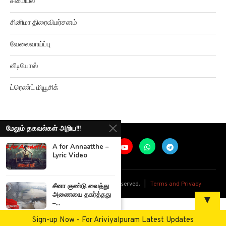
சமையல்
சினிமா திரைவிமர்சனம்
வேலைவாய்ப்பு
வீடியோஸ்
ட்ரெண்ட் மியூசிக்
மேலும் தகவல்கள் அறிய!!!
A for Annaatthe –
Lyric Video
@
2026
Ariviyalpuram. All rights reserved. |
Terms and Privacy
சீனா குண்டு வைத்து
அணையை தகர்த்தது
▼
–...
Sign-up Now - For Ariviyalpuram Latest Updates