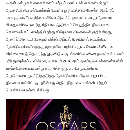
அதன் பன்முகக் கதைக்களம் மற்றும் ஹாட் டாக் கைகள் மற்றும்
ஆயுதமேந்திய டில்டோக்கள் போன்ற ஒரு பாத்திரம் போன்ற ஆஃப்-பீட்
டச்களுடன், “எவ்ரிதிங் எவிவேர் ஆல் அட் ஒன்ஸ்” என்பது ஆஸ்கார்
விருதுகளில் வரலாற்று ரீதியாக ஆதிக்கம் செலுத்திய நிலையான
கௌரவக் கட்டணத்திலிருந்து தீவிரமான விலகலைக் குறிக்கிறது,
ஆனால் அகாடமி மோஷன் பிக்சர் ஆர்ட்ஸ் & சயின்ஸ் சமீபத்திய
ஆண்டுகளில் வியத்தகு முறையில் மாறிவிட்டது. #OscarsSoWhite
சர்ச்சையைத் தொடர்ந்து இரண்டு வருடங்களில் வண்ண நடிகர்கள் யாரும்
பரிந்துரைக்கப்படவில்லை, அகாடமி 2016 ஆம் ஆண்டில் வாக்காளர்களின்
எண்ணிக்கையை பன்முகப்படுத்த ஒரு பெரிய முயற்சியை
மேற்கொண்டது. அடுத்தடுத்த ஆண்டுகளில், அதன் உறுப்பினர்
இளமையாகிவிட்டது, இப்போது அதிக நிறமுள்ள மக்கள் மற்றும்
பெண்களை உள்ளடக்கியது.