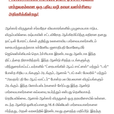
மாற்றுவதற்கான ஒரு புதிய வழி தாவர வளர்ச்சியை
அதிகரிக்கின்றது!
ஆஸ்கார் விருதுகள் சர்வதேச விவகாரங்களில் முழுமையாக ஈடுபட
விரும்பவில்லை. ரஷ்யாவின் சட்டவிரோத ஆக்கிரமிப்பிற்கு எதிரான தனது
நாட்டின் போராட்டங்கள் குறித்து உலகளாவிய பார்வையாளர்களிடம்
உரையாற்றுவதற்காக உக்ரேனிய ஜனாதிபதி வோலோடிமிர்
ஜெலென்ஸ்கியால் தொடர்ச்சியாக இரண்டாவது ஆண்டாக இந்த
திட்டத்தை நிராகரித்தார். இந்த ஆண்டு சிறந்த படங்களுக்கு
பரிந்துரைக்கப்பட்டவர்களில் “ட்ரையாங்கிள் ஆஃப் சாட்னஸ்” மற்றும் “டார்”
போன்ற சிறிய படங்களும் அடங்கும், ஆனால் “டாப் கன்: மேவரிக்” மற்றும்
“அவதார்: தி வே ஆஃப் வாட்டர்” போன்ற பல பிரபலமான விருப்பங்களும்
அடங்கும். இந்த பிளாக்பஸ்டர்களைச் சேர்ப்பது இந்த ஆண்டு
பார்வையாளர்களை எவ்வளவு உயர்த்தும் என்பது தெளிவாகத்
தெரியவில்லை, ஆனால் ஆஸ்கார் விருதுகள் ஒரு தரவரிசையில் உள்ளன.
கடந்த ஆண்டு ஒளிபரப்பானது 16.6 மில்லியன் பார்வையாளர்களை
ஈர்த்தது, அதன் வரலாற்றில் இரண்டாவது குறைந்த மதிப்பீடு. இதற்கு