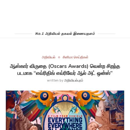
No.1 அறிவியல் தகவல் இணையதளம்
அறிவியல்
சினிமா செய்திகள்
ஆஸ்கார் விருதை (Oscars Awards) வென்ற சிறந்த
படமாக “எவ்ரிதிங் எவ்ரிவேர் ஆல் அட் ஒன்ஸ்”
written by
அறிவியல்புரம்