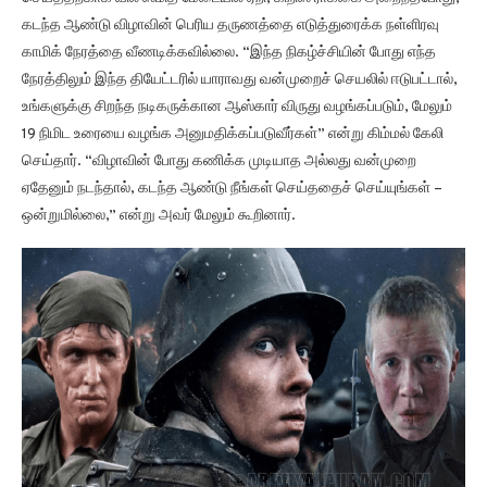
கடந்த ஆண்டு விழாவின் பெரிய தருணத்தை எடுத்துரைக்க நள்ளிரவு
காமிக் நேரத்தை வீணடிக்கவில்லை. “இந்த நிகழ்ச்சியின் போது எந்த
நேரத்திலும் இந்த தியேட்டரில் யாராவது வன்முறைச் செயலில் ஈடுபட்டால்,
உங்களுக்கு சிறந்த நடிகருக்கான ஆஸ்கார் விருது வழங்கப்படும், மேலும்
19 நிமிட உரையை வழங்க அனுமதிக்கப்படுவீர்கள்” என்று கிம்மல் கேலி
செய்தார். “விழாவின் போது கணிக்க முடியாத அல்லது வன்முறை
ஏதேனும் நடந்தால், கடந்த ஆண்டு நீங்கள் செய்ததைச் செய்யுங்கள் –
ஒன்றுமில்லை,” என்று அவர் மேலும் கூறினார்.