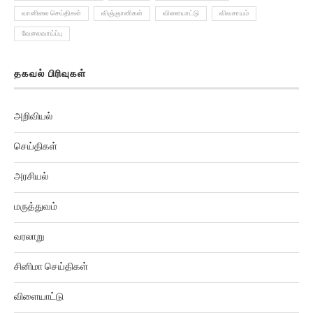
வானிலை செய்திகள்
விஞ்ஞானிகள்
விளையாட்டு
விவசாயம்
வேலைவாய்ப்பு
தகவல் பிரிவுகள்
அறிவியல்
செய்திகள்
அரசியல்
மருத்துவம்
வரலாறு
சினிமா செய்திகள்
விளையாட்டு