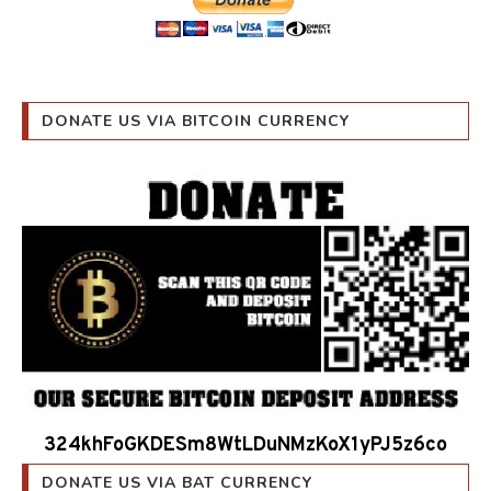
DONATE US VIA BITCOIN CURRENCY
324khFoGKDESm8WtLDuNMzKoX1yPJ5z6co
DONATE US VIA BAT CURRENCY