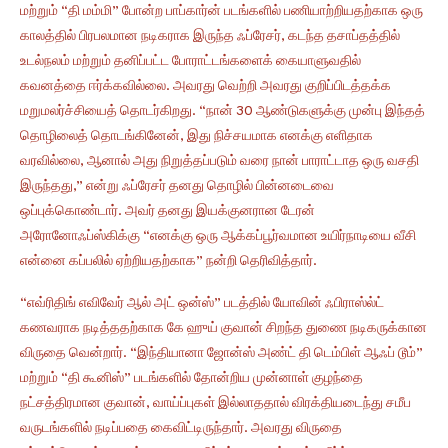
மற்றும் “தி மம்மி” போன்ற பாப்கார்ன் படங்களில் பணியாற்றியதற்காக ஒரு
காலத்தில் பிரபலமான நடிகராக இருந்த ஃப்ரேசர், கடந்த தசாப்தத்தில்
உடல்நலம் மற்றும் தனிப்பட்ட போராட்டங்களைக் கையாளுவதில்
கவனத்தை ஈர்க்கவில்லை. அவரது வெற்றி அவரது குறிப்பிடத்தக்க
மறுமலர்ச்சியைத் தொடர்கிறது. “நான் 30 ஆண்டுகளுக்கு முன்பு இந்தத்
தொழிலைத் தொடங்கினேன், இது நிச்சயமாக எனக்கு எளிதாக
வரவில்லை, ஆனால் அது நிறுத்தப்படும் வரை நான் பாராட்டாத ஒரு வசதி
இருந்தது,” என்று ஃப்ரேசர் தனது தொழில் பின்னடைவை
ஒப்புக்கொண்டார். அவர் தனது இயக்குனரான டேரன்
அரோனோஃப்ஸ்கிக்கு “எனக்கு ஒரு ஆக்கப்பூர்வமான உயிர்நாடியை வீசி
என்னை கப்பலில் ஏற்றியதற்காக” நன்றி தெரிவித்தார்.
“எவ்ரிதிங் எவிவேர் ஆல் அட் ஒன்ஸ்” படத்தில் யோவின் ஃபிராஸ்ல்ட்
கணவராக நடித்ததற்காக கே ஹுய் குவான் சிறந்த துணை நடிகருக்கான
விருதை வென்றார். “இந்தியானா ஜோன்ஸ் அண்ட் தி டெம்பிள் ஆஃப் டூம்”
மற்றும் “தி கூனிஸ்” படங்களில் தோன்றிய முன்னாள் குழந்தை
நட்சத்திரமான குவான், வாய்ப்புகள் இல்லாததால் விரக்தியடைந்து சமீப
வருடங்களில் நடிப்பதை கைவிட்டிருந்தார். அவரது விருதை