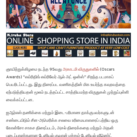
ஞாயிற்றுக்கிழமை நடந்த 95வது
அகாடமி விருதுகளில்
(Oscars
Awards) “எவ்ரிதிங் எவ்ரிவேர் ஆல் அட் ஒன்ஸ்” சிறந்த படமாகப்
பெயரிடப்பட்டது. இது திரைப்பட வணிகத்தின் மிக உயர்ந்த கவுரவத்தை
ஏற்படுத்தியதன் மூலம் நடத்தப்பட்ட சாத்தியமற்ற விருதுகள் முற்றுப்புள்ளி
வைக்கப்பட்டன.
ஐஆர்எஸ் தணிக்கை மற்றும் இடை-பரிமாண தாக்குபவர்களுடன்
சண்டையிடும் சீன-அமெரிக்க சலவை உரிமையாளரைப் பற்றிய ஒரு
கோன்சோ சாகச திரைப்படம், அசல் திரைக்கதை மற்றும் அதன்
படைப்பாளர்களான டேனியல் குவான் மற்றும் டேனியல் ஷீனெர்ட்