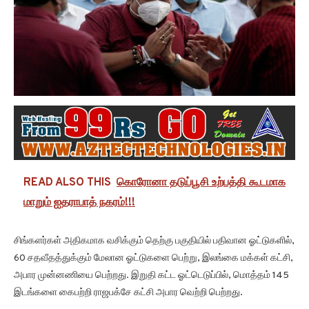
READ ALSO THIS
கொரோனா தடுப்பூசி உற்பத்தி கூடமாக
மாறும் ஐதராபாத் நகரம்!!!
சிங்களர்கள் அதிகமாக வசிக்கும் தெற்கு பகுதியில் பதிவான ஓட்டுகளில்,
60 சதவீதத்துக்கும் மேலான ஓட்டுகளை பெற்று, இலங்கை மக்கள் கட்சி,
அபார முன்னணியை பெற்றது. இறுதி கட்ட ஓட்டெடுப்பில், மொத்தம் 145
இடங்களை கைபற்றி ராஜபக்சே கட்சி அபார வெற்றி பெற்றது.