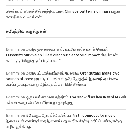
செவ்வாய் கிரகத்தில் சாத்தியமான Climate patterns on mars பருவ
காலநிலை வடிவங்கள்!
சமீபத்திய கருத்துகள்
Brammi
on
மனித மூதாதையர்கள், டைனோசர்களைக் கொன்ற
Humanity survive an killed dinosaurs asteroid impact சிறுகோள்
தாக்கத்திலிருந்து தப்பியுள்ளனர்?
Brammi
on
மனித பீட் பாக்ஸிங்கைப் போலவே Orangutans make two
sounds at once ஒராங்குட்டான்கள் ஒரே நேரத்தில் இரண்டு ஒலிகளை
எழுப்ப முடியும் என்று ஆய்வுகள் தெரிவிக்கின்றன!
Brammi
on
ஒரு பயங்கரமான தந்திரம் The snow flies live in winter பனி
ஈக்கள் உறைபனியில் உயிர்வாழ உதவுகிறது.
Brammi
on
50 வருட ஆராய்ச்சியின் படி Math connects to music
இசையுடன் கணிதத்தை இணைப்பது அதிக தேர்வு மதிப்பெண்களுக்கு
வழிவகுக்கிறது!