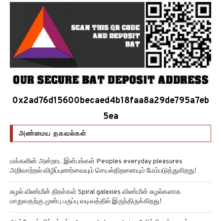
0x2ad76d15600becaed4b18faa8a29de795a7eb
5ea
அண்மைய தகவல்கள்
மக்களின் அன்றாட இன்பங்கள் Peoples everyday pleasures
அறிவாற்றல் விழிப்புணர்வையும் செயல்திறனையும் மேம்படுத்துகிறது!
சுழல் விண்மீன் திரள்கள் Spiral galaxies விண்மீன் சுழல்களாக
மாறுவதற்கு முன்பு பருப்பு வடிவத்தில் இருந்திருக்கிறது!