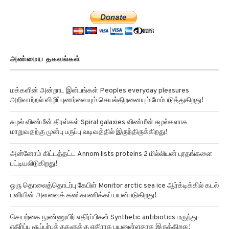
அண்மைய தகவல்கள்
மக்களின் அன்றாட இன்பங்கள் Peoples everyday pleasures
அறிவாற்றல் விழிப்புணர்வையும் செயல்திறனையும் மேம்படுத்துகிறது!
சுழல் விண்மீன் திரள்கள் Spiral galaxies விண்மீன் சுழல்களாக
மாறுவதற்கு முன்பு பருப்பு வடிவத்தில் இருந்திருக்கிறது!
அன்னோம் கிட்டத்தட்ட Annom lists proteins 2 மில்லியன் புரதங்களை
பட்டியலிடுகிறது!
ஒரு தொலைத்தொடர்பு கேபிள் Monitor arctic sea ice ஆர்க்டிக்கில் கடல்
பனியின் அளவைக் கண்காணிக்கப் பயன்படுகிறது!
செயற்கை நுண்ணுயிர் எதிர்ப்பிகள் Synthetic antibiotics மருந்து-
எதிர்ப்பு சூப்பர்பக்குகளுக்கு எதிராக பயனுள்ளதாக இருக்கிறது!