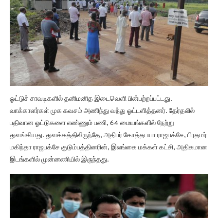
ஓட்டுச் சாவடிகளில் தனிமனித இடைவெளி பின்பற்றப்பட்டது.
வாக்காளர்கள் முக கவசம் அணிந்து வந்து ஓட்டளித்தனர். தேர்தலில்
பதிவான ஓட்டுகளை எண்ணும் பணி, 64 மையங்களில் நேற்று
துவங்கியது. துவக்கத்திலிருந்தே, அதிபர் கோத்தபயா ராஜபக்சே, பிரதமர்
மகிந்தா ராஜபக்சே குடும்பத்தினரின், இலங்கை மக்கள் கட்சி, அதிகமான
இடங்களில் முன்னணியில் இருந்தது.