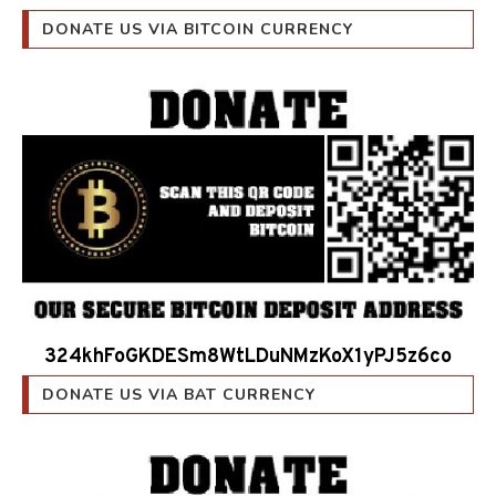
DONATE US VIA BITCOIN CURRENCY
324khFoGKDESm8WtLDuNMzKoX1yPJ5z6co
DONATE US VIA BAT CURRENCY