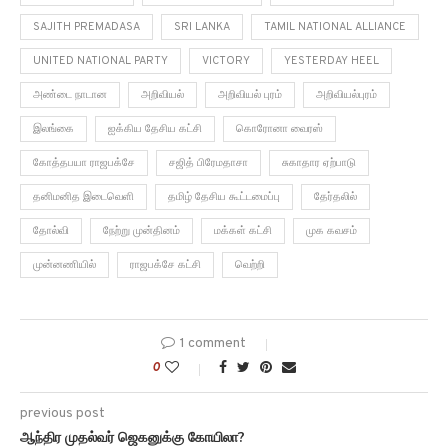
SAJITH PREMADASA
SRI LANKA
TAMIL NATIONAL ALLIANCE
UNITED NATIONAL PARTY
VICTORY
YESTERDAY HEEL
அண்டை நாடான
அறிவியல்
அறிவியல் புரம்
அறிவியல்புரம்
இலங்கை
ஐக்கிய தேசிய கட்சி
கொரோனா வைரஸ்
கோத்தபயா ராஜபக்சே
சஜித் பிரேமதாசா
சுகாதார ஏற்பாடு
தனிமனித இடைவெளி
தமிழ் தேசிய கூட்டமைப்பு
தேர்தலில்
தோல்வி
நேற்று முன்தினம்
மக்கள் கட்சி
முக கவசம்
முன்னணியில்
ராஜபக்சே கட்சி
வெற்றி
1 comment
0
previous post
ஆந்திர முதல்வர் ஜெகனுக்கு கோயிலா?