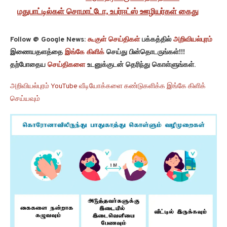
மதுபாட்டில்கள் சொமாட்டோ, உபர்ஈட்ஸ் ஊழியர்கள் கைது
Follow @ Google News:
கூகுள் செய்திகள்
பக்கத்தில்
அறிவியல்புரம்
இணையதளத்தை
இங்கே கிளிக்
செய்து பின்தொடருங்கள்!!!
தற்போதைய
செய்திகளை
உடனுக்குடன் தெரிந்து கொள்ளுங்கள்.
அறிவியல்புரம் YouTube வீடியோக்களை கண்டுகளிக்க இங்கே கிளிக்
செய்யவும்