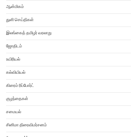
ஆன்மிகம்
துளி செய்திகள்
இலங்கைத் தமிழர் வரலாறு
ஜோதிடம்
உயிரியல்
கல்வியியல்
கிரைம் ரிப்போர்ட்
குழந்தைகள்
சமையல்
சினிமா திரைவிமர்சனம்