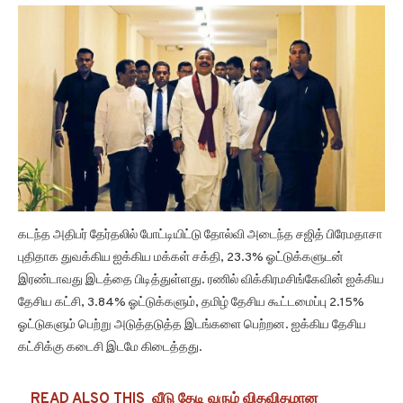
கடந்த அதிபர் தேர்தலில் போட்டியிட்டு தோல்வி அடைந்த சஜித் பிரேமதாசா
புதிதாக துவக்கிய ஐக்கிய மக்கள் சக்தி, 23.3% ஓட்டுக்களுடன்
இரண்டாவது இடத்தை பிடித்துள்ளது. ரணில் விக்கிரமசிங்கேவின் ஐக்கிய
தேசிய கட்சி, 3.84% ஓட்டுக்களும், தமிழ் தேசிய கூட்டமைப்பு 2.15%
ஓட்டுகளும் பெற்று அடுத்தடுத்த இடங்களை பெற்றன. ஐக்கிய தேசிய
கட்சிக்கு கடைசி இடமே கிடைத்தது.
READ ALSO THIS
வீடு தேடி வரும் விதவிதமான