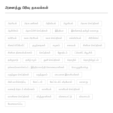
அனைத்து பிரிவு தகவல்கள்
அரசியல்
அரசு பணிகள்
அறிவியல்
அழகியல்
அவசர செய்திகள்
ஆன்மிகம்
ஆராய்ச்சி செய்திகள்
இந்தியா
இலங்கைத் தமிழர் வரலாறு
உயிரியல்
உலக அரசியல்
உலக செய்திகள்
கல்வியியல்
கிரிக்கெட்
கிரைம் ரிப்போர்ட்
குழந்தைகள்
சமூகம்
சமையல்
சினிமா செய்திகள்
சினிமா திரைவிமர்சனம்
செய்திகள்
ஜோதிடம்
ட்ரெண்ட் மியூசிக்
தமிழநாடு
தமிழ் ஈழம்
துளி செய்திகள்
தொழில்
தொழில்நுட்பம்
நல்லவர்களாக்கப்பட்ட இந்திராகாந்தி கொலையாளிகள்
பொழுதுபோக்கு
மருத்துவ செய்திகள்
மருத்துவம்
மாயமான இரகசியங்கள்
மின் வாக்கெடுப்பு
மோட்டார்
லேட்டெஸ்ட் வீடியோஸ்
வரலாறு
வலைத் தொடர் விமர்சனம்
வானியல்
வானியல் செய்திகள்
வானிலை செய்திகள்
விஞ்ஞானிகள்
விளையாட்டு
விவசாயம்
வேலைவாய்ப்பு