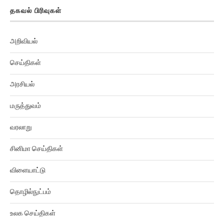
தகவல் பிரிவுகள்
அறிவியல்
செய்திகள்
அரசியல்
மருத்துவம்
வரலாறு
சினிமா செய்திகள்
விளையாட்டு
தொழில்நுட்பம்
உலக செய்திகள்