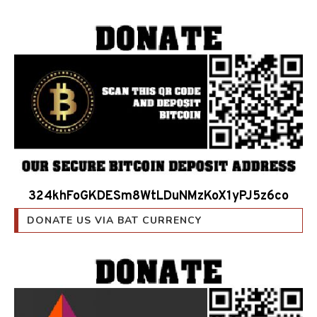
324khFoGKDESm8WtLDuNMzKoX1yPJ5z6co
DONATE US VIA BAT CURRENCY