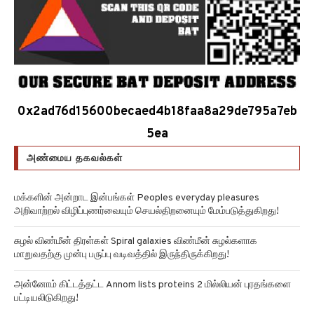
0x2ad76d15600becaed4b18faa8a29de795a7eb
5ea
அண்மைய தகவல்கள்
மக்களின் அன்றாட இன்பங்கள் Peoples everyday pleasures
அறிவாற்றல் விழிப்புணர்வையும் செயல்திறனையும் மேம்படுத்துகிறது!
சுழல் விண்மீன் திரள்கள் Spiral galaxies விண்மீன் சுழல்களாக
மாறுவதற்கு முன்பு பருப்பு வடிவத்தில் இருந்திருக்கிறது!
அன்னோம் கிட்டத்தட்ட Annom lists proteins 2 மில்லியன் புரதங்களை
பட்டியலிடுகிறது!