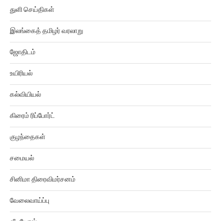
இலங்கைத் தமிழர் வரலாறு
ஜோதிடம்
உயிரியல்
கல்வியியல்
கிரைம் ரிப்போர்ட்
குழந்தைகள்
சமையல்
சினிமா திரைவிமர்சனம்
வேலைவாய்ப்பு
வீடியோஸ்