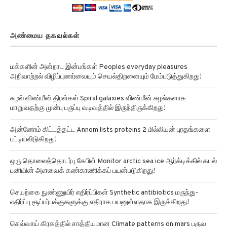
அண்மைய தகவல்கள்
மக்களின் அன்றாட இன்பங்கள் Peoples everyday pleasures
அறிவாற்றல் விழிப்புணர்வையும் செயல்திறனையும் மேம்படுத்துகிறது!
சுழல் விண்மீன் திரள்கள் Spiral galaxies விண்மீன் சுழல்களாக
மாறுவதற்கு முன்பு பருப்பு வடிவத்தில் இருந்திருக்கிறது!
அன்னோம் கிட்டத்தட்ட Annom lists proteins 2 மில்லியன் புரதங்களை
பட்டியலிடுகிறது!
ஒரு தொலைத்தொடர்பு கேபிள் Monitor arctic sea ice ஆர்க்டிக்கில் கடல்
பனியின் அளவைக் கண்காணிக்கப் பயன்படுகிறது!
செயற்கை நுண்ணுயிர் எதிர்ப்பிகள் Synthetic antibiotics மருந்து-
எதிர்ப்பு சூப்பர்பக்குகளுக்கு எதிராக பயனுள்ளதாக இருக்கிறது!
செவ்வாய் கிரகத்தில் சாத்தியமான Climate patterns on mars பருவ
காலநிலை வடிவங்கள்!