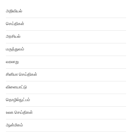
அறிவியல்
செய்திகள்
அரசியல்
மருத்துவம்
வரலாறு
சினிமா செய்திகள்
விளையாட்டு
தொழில்நுட்பம்
உலக செய்திகள்
ஆன்மிகம்
துளி செய்திகள்