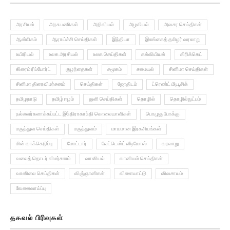
அரசியல்
அரசு பணிகள்
அறிவியல்
அழகியல்
அவசர செய்திகள்
ஆன்மிகம்
ஆராய்ச்சி செய்திகள்
இந்தியா
இலங்கைத் தமிழர் வரலாறு
உயிரியல்
உலக அரசியல்
உலக செய்திகள்
கல்வியியல்
கிரிக்கெட்
கிரைம் ரிப்போர்ட்
குழந்தைகள்
சமூகம்
சமையல்
சினிமா செய்திகள்
சினிமா திரைவிமர்சனம்
செய்திகள்
ஜோதிடம்
ட்ரெண்ட் மியூசிக்
தமிழநாடு
தமிழ் ஈழம்
துளி செய்திகள்
தொழில்
தொழில்நுட்பம்
நல்லவர்களாக்கப்பட்ட இந்திராகாந்தி கொலையாளிகள்
பொழுதுபோக்கு
மருத்துவ செய்திகள்
மருத்துவம்
மாயமான இரகசியங்கள்
மின் வாக்கெடுப்பு
மோட்டார்
லேட்டெஸ்ட் வீடியோஸ்
வரலாறு
வலைத் தொடர் விமர்சனம்
வானியல்
வானியல் செய்திகள்
வானிலை செய்திகள்
விஞ்ஞானிகள்
விளையாட்டு
விவசாயம்
வேலைவாய்ப்பு
தகவல் பிரிவுகள்