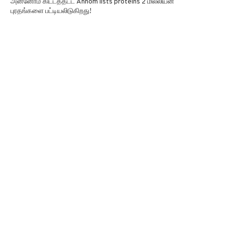
அன்னோம் கிட்டத்தட்ட Annom lists proteins 2 மில்லியன்
புரதங்களை பட்டியலிடுகிறது!