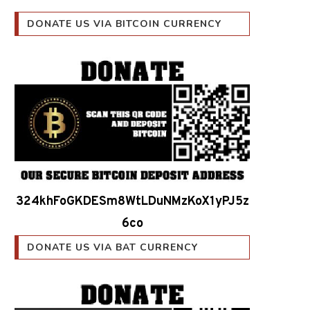
DONATE US VIA BITCOIN CURRENCY
324khFoGKDESm8WtLDuNMzKoX1yPJ5z
6co
DONATE US VIA BAT CURRENCY