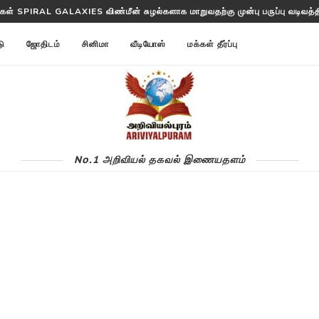
ள்கள் SPIRAL GALAXIES விண்மீன் சுழல்களாக மாறுவதற்கு முன்பு பருப்பு வடிவத்தில
டு
ஜோதிடம்
சினிமா
வீடியோஸ்
மக்கள் தீர்ப்பு
No.1 அறிவியல் தகவல் இணையதளம்