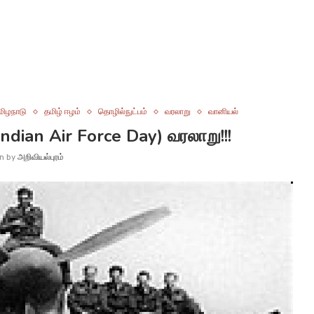
மிழநாடு
தமிழ் ஈழம்
தொழில்நுட்பம்
வரலாறு
வானியல்
ndian Air Force Day) வரலாறு!!!
en by
அறிவியல்புரம்