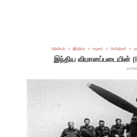
அறிவியல்
இந்தியா
சமூகம்
செய்திகள்
த
இந்திய விமானப்படையின் (I
writt