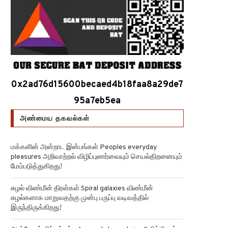
0x2ad76d15600becaed4b18faa8a29de7
95a7eb5ea
அண்மைய தகவல்கள்
மக்களின் அன்றாட இன்பங்கள் Peoples everyday
pleasures அறிவாற்றல் விழிப்புணர்வையும் செயல்திறனையும்
மேம்படுத்துகிறது!
சுழல் விண்மீன் திரள்கள் Spiral galaxies விண்மீன்
சுழல்களாக மாறுவதற்கு முன்பு பருப்பு வடிவத்தில்
இருந்திருக்கிறது!