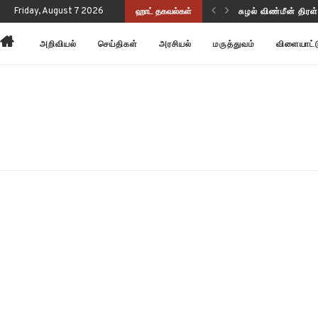
ுணர்வையும் செயல்திறனையும் மேம்படுத்துகிறது!
Friday, August 7 2026
ஹாட் தகவல்கள்
சுழல் விண்மீன் திர
அறிவியல்
செய்திகள்
அரசியல்
மருத்துவம்
விளையாட்