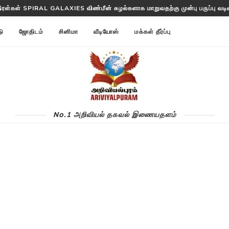
த்தட்ட ANNOM LISTS PROTEINS 2 மில்லியன் புரதங்களை பட்டியலிடுகிறது!
டு
ஜோதிடம்
சினிமா
வீடியோஸ்
மக்கள் தீர்ப்பு
No.1 அறிவியல் தகவல் இணையதளம்