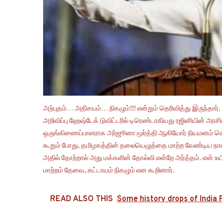
அற்புதம்… அதிசயம்… நிகழும்!!! என்றும் தெரிவித்து இருந்தார்
அறிவிப்பு ஹேஷ்டேக் டுவிட்டரில் டிரெண்டாகியது ரஜினியின் அ
ஒருங்கிணைப்பாளராக அர்ஜூனா மூர்த்தி ஆகியோர் நியமனம் செய்ய
கூறும் போது, தமிழகத்தின் தலையெழுத்தை மாற்ற வேண்டிய நாள் வ
அதில் தோற்றால் அது மக்களின் தோல்வி என்றே அர்த்தம். என் உ
மாற்றம் தேவை, கட்டாயம் நிகழும் என கூறினார்.
READ ALSO THIS
Some history drops of India Pa