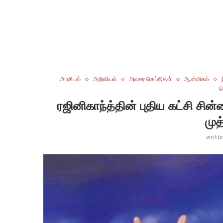
அரசியல்
அறிவியல்
அவசர செய்திகள்
ஆன்மிகம்
ப
ரஜினிகாந்த்தின் புதிய கட்சி சி
முத
writt