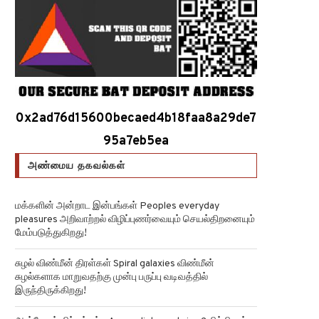
0x2ad76d15600becaed4b18faa8a29de7
95a7eb5ea
அண்மைய தகவல்கள்
மக்களின் அன்றாட இன்பங்கள் Peoples everyday
pleasures அறிவாற்றல் விழிப்புணர்வையும் செயல்திறனையும்
மேம்படுத்துகிறது!
சுழல் விண்மீன் திரள்கள் Spiral galaxies விண்மீன்
சுழல்களாக மாறுவதற்கு முன்பு பருப்பு வடிவத்தில்
இருந்திருக்கிறது!