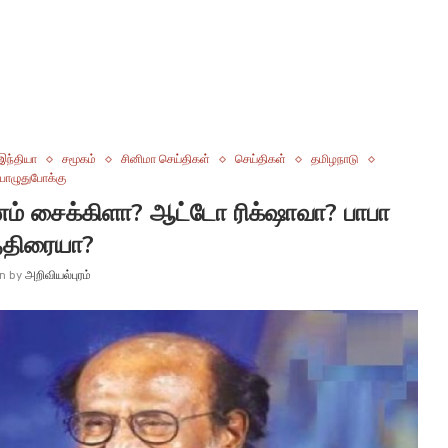
இந்தியா
சமூகம்
சினிமா செய்திகள்
செய்திகள்
தமிழநாடு
ொழுதுபோக்கு
ன்னம் சைக்கிளா? ஆட்டோ ரிக்‌ஷாவா? பாபா
்திரையா?
en by
அறிவியல்புரம்