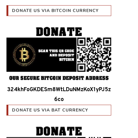
DONATE US VIA BITCOIN CURRENCY
324khFoGKDESm8WtLDuNMzKoX1yPJ5z
6co
DONATE US VIA BAT CURRENCY