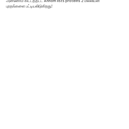
அன்னோம் கிட்டத்தட்ட Annom lists proteins 2 மில்லியன்
புரதங்களை பட்டியலிடுகிறது!