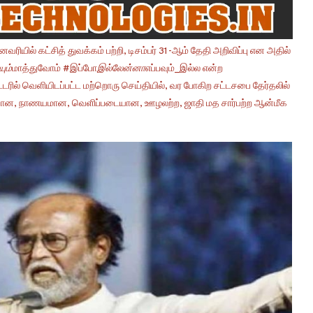
ரியில் கட்சித் துவக்கம் பற்றி, டிசம்பர் 31-ஆம் தேதி அறிவிப்பு என அதில்
ும்
மாத்துவோம் #இப்போ
இல்லேன்னா
எப்பவும்_இல்ல என்ற
டரில் வெளியிடப்பட்ட மற்றொரு செய்தியில், வர போகிற சட்டசபை தேர்தலில்
மையான, நாணயமான, வெளிப்படையான, ஊழலற்ற, ஜாதி மத சார்பற்ற ஆன்மீக