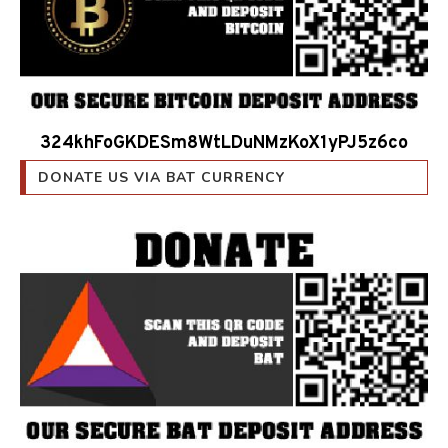
324khFoGKDESm8WtLDuNMzKoX1yPJ5z6co
DONATE US VIA BAT CURRENCY