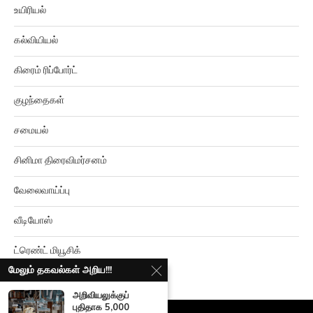
உயிரியல்
கல்வியியல்
கிரைம் ரிப்போர்ட்
குழந்தைகள்
சமையல்
சினிமா திரைவிமர்சனம்
வேலைவாய்ப்பு
வீடியோஸ்
ட்ரெண்ட் மியூசிக்
மேலும் தகவல்கள் அறிய!!!
அறிவியலுக்குப்
புதிதாக 5,000