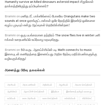
Brammi
on
மனித மூதாதையர்கள், டைனோசர்களைக் கொன்ற
Humanity survive an killed dinosaurs asteroid impact சிறுகோள்
தாக்கத்திலிருந்து தப்பியுள்ளனர்?
Brammi
on
மனித பீட் பாக்ஸிங்கைப் போலவே Orangutans make two
sounds at once ஒராங்குட்டான்கள் ஒரே நேரத்தில் இரண்டு ஒலிகளை
எழுப்ப முடியும் என்று ஆய்வுகள் தெரிவிக்கின்றன!
Brammi
on
ஒரு பயங்கரமான தந்திரம் The snow flies live in winter பனி
ஈக்கள் உறைபனியில் உயிர்வாழ உதவுகிறது.
Brammi
on
50 வருட ஆராய்ச்சியின் படி Math connects to music
இசையுடன் கணிதத்தை இணைப்பது அதிக தேர்வு மதிப்பெண்களுக்கு
வழிவகுக்கிறது!
அனைத்து பிரிவு தகவல்கள்
அரசியல்
அரசு பணிகள்
அறிவியல்
அழகியல்
அவசர செய்திகள்
ஆன்மிகம்
ஆராய்ச்சி செய்திகள்
இந்தியா
இலங்கைத் தமிழர் வரலாறு
உயிரியல்
உலக அரசியல்
உலக செய்திகள்
கல்வியியல்
கிரிக்கெட்