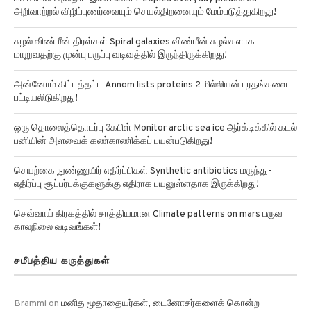
மக்களின் அன்றாட இன்பங்கள் Peoples everyday pleasures
அறிவாற்றல் விழிப்புணர்வையும் செயல்திறனையும் மேம்படுத்துகிறது!
சுழல் விண்மீன் திரள்கள் Spiral galaxies விண்மீன் சுழல்களாக
மாறுவதற்கு முன்பு பருப்பு வடிவத்தில் இருந்திருக்கிறது!
அன்னோம் கிட்டத்தட்ட Annom lists proteins 2 மில்லியன் புரதங்களை
பட்டியலிடுகிறது!
ஒரு தொலைத்தொடர்பு கேபிள் Monitor arctic sea ice ஆர்க்டிக்கில் கடல்
பனியின் அளவைக் கண்காணிக்கப் பயன்படுகிறது!
செயற்கை நுண்ணுயிர் எதிர்ப்பிகள் Synthetic antibiotics மருந்து-
எதிர்ப்பு சூப்பர்பக்குகளுக்கு எதிராக பயனுள்ளதாக இருக்கிறது!
செவ்வாய் கிரகத்தில் சாத்தியமான Climate patterns on mars பருவ
காலநிலை வடிவங்கள்!
சமீபத்திய கருத்துகள்