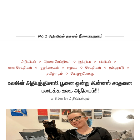
No.1 அறிவியல் தகவல் இணையதளம்
அறிவியல்
அவசர செய்திகள்
இந்தியா
உயிரியல்
உலக செய்திகள்
குழந்தைகள்
சமூகம்
செய்திகள்
தமிழநாடு
தமிழ் ஈழம்
பொழுதுபோக்கு
உலகின் அதிபுத்திசாலி பூனை ஒன்று கின்னஸ் சாதனை
படைத்த உலக அதிசயம்!!!
written by
அறிவியல்புரம்