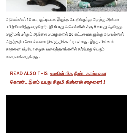
அலெக்ஸிஸ் 12 வார குட்டியாக இருந்த போதிலிருந்து அதற்கு அனிகா
பயிற்சியளித்துவருகிறார். இப்போது அலெக்ஸிஸ்-க்கு 8 வயது ஆகிறது.
ஜெர்மன் மற்றும் ஆங்கில மொழிகளில் 26 கட்டளைகளுக்கு அலெக்ஸிஸ்
அதற்குரிய செயல்களை நிகழ்த்திக்காட்டியுள்ளது. இந்த கின்னஸ்
சாதனை வீடியோ சமூக வலைத்தளங்களில் தற்போது பெரும்
வைரலாகிவருகிறது.
READ ALSO THIS
உலகின் மிக நீண்ட கால்களை
கொண்ட இளம் வயது சிறுமி கின்னஸ் சாதனை!!!