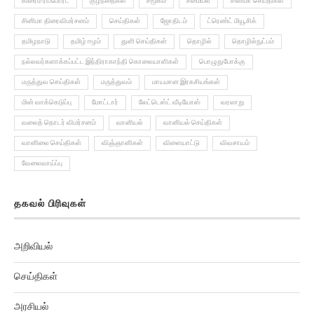
கிரைம் ரிப்போர்ட்
குழந்தைகள்
சமூகம்
சமையல்
சினிமா செய்திகள்
சினிமா திரைவிமர்சனம்
செய்திகள்
ஜோதிடம்
ட்ரெண்ட் மியூசிக்
தமிழநாடு
தமிழ் ஈழம்
துளி செய்திகள்
தொழில்
தொழில்நுட்பம்
நல்லவர்களாக்கப்பட்ட இந்திராகாந்தி கொலையாளிகள்
பொழுதுபோக்கு
மருத்துவ செய்திகள்
மருத்துவம்
மாயமான இரகசியங்கள்
மின் வாக்கெடுப்பு
மோட்டார்
லேட்டெஸ்ட் வீடியோஸ்
வரலாறு
வலைத் தொடர் விமர்சனம்
வானியல்
வானியல் செய்திகள்
வானிலை செய்திகள்
விஞ்ஞானிகள்
விளையாட்டு
விவசாயம்
வேலைவாய்ப்பு
தகவல் பிரிவுகள்
அறிவியல்
செய்திகள்