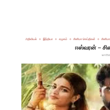
அறிவியல்
இந்தியா
சமூகம்
சினிமா செய்திகள்
சினிமா
ஈஸ்வரன் – சி
writt