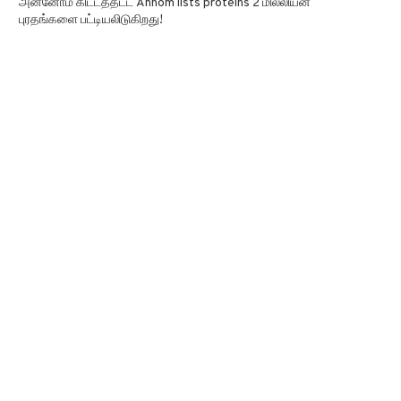
அன்னோம் கிட்டத்தட்ட Annom lists proteins 2 மில்லியன்
புரதங்களை பட்டியலிடுகிறது!