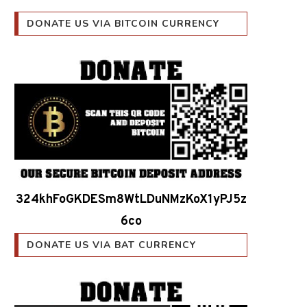
DONATE US VIA BITCOIN CURRENCY
324khFoGKDESm8WtLDuNMzKoX1yPJ5z
6co
DONATE US VIA BAT CURRENCY