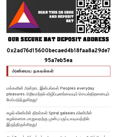
0x2ad76d15600becaed4b18faa8a29de7
95a7eb5ea
அண்மைய தகவல்கள்
மக்களின் அன்றாட இன்பங்கள் Peoples everyday
pleasures அறிவாற்றல் விழிப்புணர்வையும் செயல்திறனையும்
மேம்படுத்துகிறது!
சுழல் விண்மீன் திரள்கள் Spiral galaxies விண்மீன்
சுழல்களாக மாறுவதற்கு முன்பு பருப்பு வடிவத்தில்
இருந்திருக்கிறது!