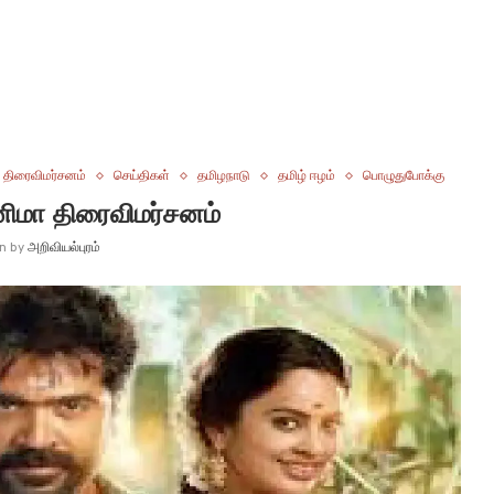
 திரைவிமர்சனம்
செய்திகள்
தமிழநாடு
தமிழ் ஈழம்
பொழுதுபோக்கு
னிமா திரைவிமர்சனம்
en by
அறிவியல்புரம்