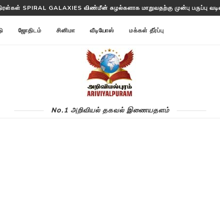
திரள்கள் SPIRAL GALAXIES விண்மீன் சுழல்களாக மாறுவதற்கு முன்பு பருப்பு வடிவத
த்தட்ட ANNOM LISTS PROTEINS 2 மில்லியன் புரதங்களை பட்டியலிடுகிறது!
டு
ஜோதிடம்
சினிமா
வீடியோஸ்
மக்கள் தீர்ப்பு
No.1 அறிவியல் தகவல் இணையதளம்