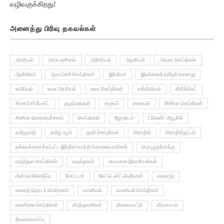
இசையுடன் கணிதத்தை இணைப்பது அதிக தேர்வு மதிப்பெண்களுக்கு
வழிவகுக்கிறது!
அனைத்து பிரிவு தகவல்கள்
அரசியல்
அரசு பணிகள்
அறிவியல்
அழகியல்
அவசர செய்திகள்
ஆன்மிகம்
ஆராய்ச்சி செய்திகள்
இந்தியா
இலங்கைத் தமிழர் வரலாறு
உயிரியல்
உலக அரசியல்
உலக செய்திகள்
கல்வியியல்
கிரிக்கெட்
கிரைம் ரிப்போர்ட்
குழந்தைகள்
சமூகம்
சமையல்
சினிமா செய்திகள்
சினிமா திரைவிமர்சனம்
செய்திகள்
ஜோதிடம்
ட்ரெண்ட் மியூசிக்
தமிழநாடு
தமிழ் ஈழம்
துளி செய்திகள்
தொழில்
தொழில்நுட்பம்
நல்லவர்களாக்கப்பட்ட இந்திராகாந்தி கொலையாளிகள்
பொழுதுபோக்கு
மருத்துவ செய்திகள்
மருத்துவம்
மாயமான இரகசியங்கள்
மின் வாக்கெடுப்பு
மோட்டார்
லேட்டெஸ்ட் வீடியோஸ்
வரலாறு
வலைத் தொடர் விமர்சனம்
வானியல்
வானியல் செய்திகள்
வானிலை செய்திகள்
விஞ்ஞானிகள்
விளையாட்டு
விவசாயம்