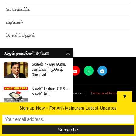
சினிமா திரைவிமர்சனம்
வேலைவாய்ப்பு
வீடியோஸ்
ட்ரெண்ட் மியூசிக்
மேலும் தகவல்கள் அறிய!!!
உலகின் 4-வது பெரிய
பணக்காரர் முகெஷ்
அம்பானி
NavIC Indian GPS –
NavIC in...
▼
@
2026
Ariviyalpuram. All rights reserved. |
Terms and Privacy
Sign-up Now - For Ariviyalpuram Latest Updates
ஐசிசி கிரிக்கெட்
விளையாட்டு
விருதுகளை அள்ளிய
தோனி...