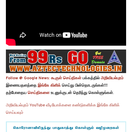
Follow @ Google News:
கூகுள் செய்திகள்
பக்கத்தில்
அறிவியல்புரம்
இணையதளத்தை
இங்கே கிளிக்
செய்து பின்தொடருங்கள்!!!
தற்போதைய
செய்திகளை
உடனுக்குடன் தெரிந்து கொள்ளுங்கள்.
அறிவியல்புரம் YouTube வீடியோக்களை கண்டுகளிக்க இங்கே கிளிக்
செய்யவும்