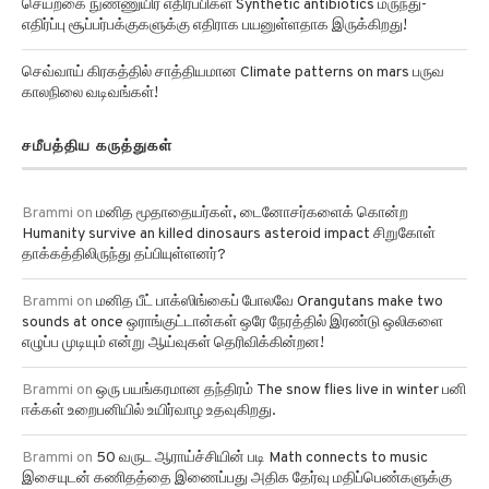
செயற்கை நுண்ணுயிர் எதிர்ப்பிகள் Synthetic antibiotics மருந்து-
எதிர்ப்பு சூப்பர்பக்குகளுக்கு எதிராக பயனுள்ளதாக இருக்கிறது!
செவ்வாய் கிரகத்தில் சாத்தியமான Climate patterns on mars பருவ
காலநிலை வடிவங்கள்!
சமீபத்திய கருத்துகள்
Brammi
on
மனித மூதாதையர்கள், டைனோசர்களைக் கொன்ற
Humanity survive an killed dinosaurs asteroid impact சிறுகோள்
தாக்கத்திலிருந்து தப்பியுள்ளனர்?
Brammi
on
மனித பீட் பாக்ஸிங்கைப் போலவே Orangutans make two
sounds at once ஒராங்குட்டான்கள் ஒரே நேரத்தில் இரண்டு ஒலிகளை
எழுப்ப முடியும் என்று ஆய்வுகள் தெரிவிக்கின்றன!
Brammi
on
ஒரு பயங்கரமான தந்திரம் The snow flies live in winter பனி
ஈக்கள் உறைபனியில் உயிர்வாழ உதவுகிறது.
Brammi
on
50 வருட ஆராய்ச்சியின் படி Math connects to music