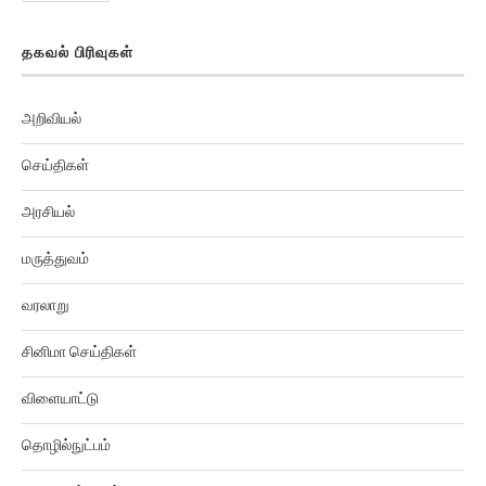
வேலைவாய்ப்பு
தகவல் பிரிவுகள்
அறிவியல்
செய்திகள்
அரசியல்
மருத்துவம்
வரலாறு
சினிமா செய்திகள்
விளையாட்டு
தொழில்நுட்பம்