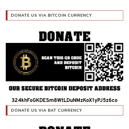
DONATE US VIA BITCOIN CURRENCY
324khFoGKDESm8WtLDuNMzKoX1yPJ5z6co
DONATE US VIA BAT CURRENCY