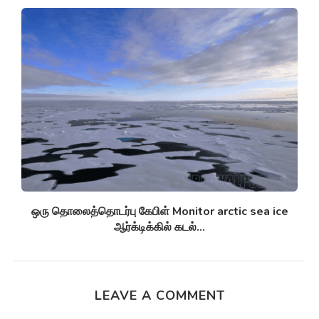
செயற்கை நுண்ணுயிர் எதிர்ப்பிகள் Synthetic antibiotics
மருந்து-எதிர்ப்பு சூப்பர்பக்குகளுக்கு எதிராக
பயனுள்ளதாக...
LEAVE A COMMENT