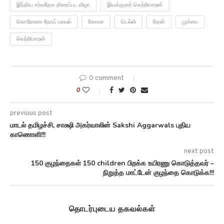
இந்திய சர்வதேச திரைப்பட விழா
இயக்குனர் வெற்றிமாறன்
கொரோனா நோய் பரவல்
கோவா
டெல்லி
தேன்
மும்பை
வெற்றிமாறன்
0 comment
0
previous post
மாடல் தமிழச்சி, சாக்ஷி அகர்வாலின் Sakshi Aggarwals புதிய
காணொளி!!!
next post
150 குழந்தைகள் 150 children பிறக்க உயிரணு கொடுத்தவர் –
நிறுத்த மாட்டேன் குழந்தை கொடுக்க!!!
தொடர்புடைய தகவல்கள்