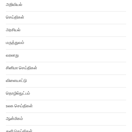
அறிவியல்
செய்திகள்
அரசியல்
மருத்துவம்
வரலாறு
சினிமா செய்திகள்
விளையாட்டு
தொழில்நுட்பம்
உலக செய்திகள்
ஆன்மிகம்