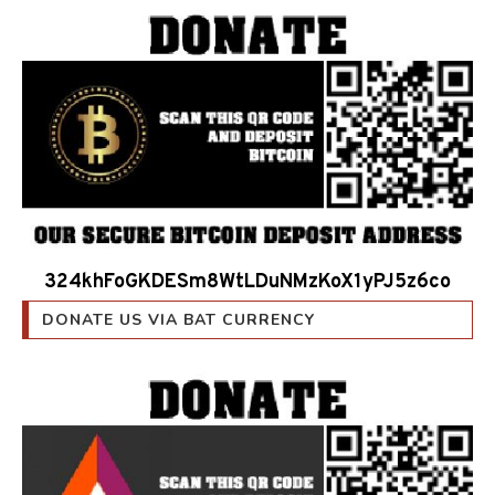
324khFoGKDESm8WtLDuNMzKoX1yPJ5z6co
DONATE US VIA BAT CURRENCY