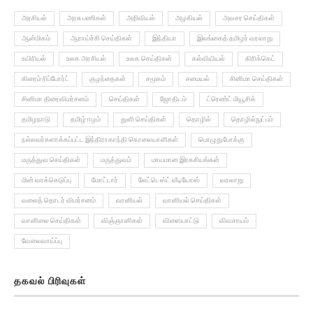
அரசியல்
அரசு பணிகள்
அறிவியல்
அழகியல்
அவசர செய்திகள்
ஆன்மிகம்
ஆராய்ச்சி செய்திகள்
இந்தியா
இலங்கைத் தமிழர் வரலாறு
உயிரியல்
உலக அரசியல்
உலக செய்திகள்
கல்வியியல்
கிரிக்கெட்
கிரைம் ரிப்போர்ட்
குழந்தைகள்
சமூகம்
சமையல்
சினிமா செய்திகள்
சினிமா திரைவிமர்சனம்
செய்திகள்
ஜோதிடம்
ட்ரெண்ட் மியூசிக்
தமிழநாடு
தமிழ் ஈழம்
துளி செய்திகள்
தொழில்
தொழில்நுட்பம்
நல்லவர்களாக்கப்பட்ட இந்திராகாந்தி கொலையாளிகள்
பொழுதுபோக்கு
மருத்துவ செய்திகள்
மருத்துவம்
மாயமான இரகசியங்கள்
மின் வாக்கெடுப்பு
மோட்டார்
லேட்டெஸ்ட் வீடியோஸ்
வரலாறு
வலைத் தொடர் விமர்சனம்
வானியல்
வானியல் செய்திகள்
வானிலை செய்திகள்
விஞ்ஞானிகள்
விளையாட்டு
விவசாயம்
வேலைவாய்ப்பு
தகவல் பிரிவுகள்