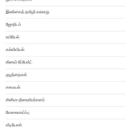
துளி செய்திகள்
இலங்கைத் தமிழர் வரலாறு
ஜோதிடம்
உயிரியல்
கல்வியியல்
கிரைம் ரிப்போர்ட்
குழந்தைகள்
சமையல்
சினிமா திரைவிமர்சனம்
வேலைவாய்ப்பு