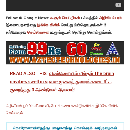
Follow @ Google News:
கூகுள் செய்திகள்
பக்கத்தில்
அறிவியல்புரம்
இணையதளத்தை
இங்கே கிளிக்
செய்து பின்தொடருங்கள்!!!
தற்போதைய
செய்திகளை
உடனுக்குடன் தெரிந்து கொள்ளுங்கள்.
READ ALSO THIS
விண்வெளியில் வீங்கும் The brain
cavities swell in space மூளைத் துவாரங்களை மீட்க
குறைந்தது 3 ஆண்டுகள் ஆகலாம்!
அறிவியல்புரம் YouTube வீடியோக்களை கண்டுகளிக்க இங்கே கிளிக்
செய்யவும்