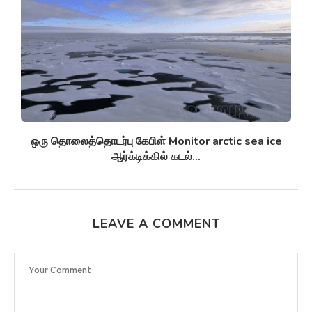
செயற்கை நுண்ணுயிர் எதிர்ப்பிகள் Synthetic antibiotics
மருந்து-எதிர்ப்பு சூப்பர்பக்குகளுக்கு எதிராக
பயனுள்ளதாக...
LEAVE A COMMENT