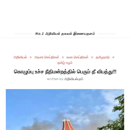
No.1 அறிவியல் தகவல் இணையதளம்
அறிவியல்
அவசர செய்திகள்
உலக செய்திகள்
தமிழநாடு
தமிழ் ஈழம்
கொழும்பு உச்ச நீதிமன்றத்தில் பெரும் தீ விபத்து!!!
written by
அறிவியல்புரம்