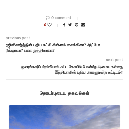
0 comment
0
previous post
ரஜினிகாந்த்தின் புதிய கட்சி சின்னம் சைக்கிளா? ஆட்டோ
ரிக்‌ஷாவா? பாபா முத்திரையா?
next post
ஔரங்கஷிப் பீரங்கியால் சுட்ட கோயில் போன்றே அமைய உள்ளது
இந்தியாவின் புதிய பாராளுமன்ற கட்டிடம்!!!
தொடர்புடைய தகவல்கள்