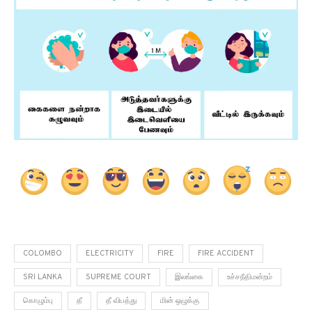
COLOMBO
ELECTRICITY
FIRE
FIRE ACCIDENT
SRI LANKA
SUPREME COURT
இலங்கை
உச்சநீதிமன்றம்
கொழும்பு
தீ
தீ விபத்து
மின் ஒழுக்கு