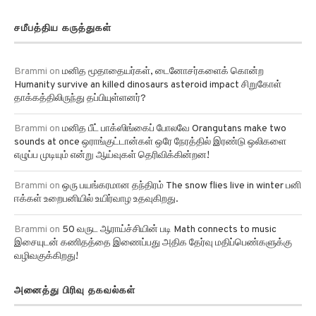
காலநிலை வடிவங்கள்!
சமீபத்திய கருத்துகள்
Brammi
on
மனித மூதாதையர்கள், டைனோசர்களைக் கொன்ற
Humanity survive an killed dinosaurs asteroid impact சிறுகோள்
தாக்கத்திலிருந்து தப்பியுள்ளனர்?
Brammi
on
மனித பீட் பாக்ஸிங்கைப் போலவே Orangutans make two
sounds at once ஒராங்குட்டான்கள் ஒரே நேரத்தில் இரண்டு ஒலிகளை
எழுப்ப முடியும் என்று ஆய்வுகள் தெரிவிக்கின்றன!
Brammi
on
ஒரு பயங்கரமான தந்திரம் The snow flies live in winter பனி
ஈக்கள் உறைபனியில் உயிர்வாழ உதவுகிறது.
Brammi
on
50 வருட ஆராய்ச்சியின் படி Math connects to music
இசையுடன் கணிதத்தை இணைப்பது அதிக தேர்வு மதிப்பெண்களுக்கு
வழிவகுக்கிறது!
அனைத்து பிரிவு தகவல்கள்