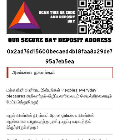
0x2ad76d15600becaed4b18faa8a29de7
95a7eb5ea
அண்மைய தகவல்கள்
மக்களின் அன்றாட இன்பங்கள் Peoples everyday
pleasures அறிவாற்றல் விழிப்புணர்வையும் செயல்திறனையும்
மேம்படுத்துகிறது!
சுழல் விண்மீன் திரள்கள் Spiral galaxies விண்மீன்
சுழல்களாக மாறுவதற்கு முன்பு பருப்பு வடிவத்தில்
இருந்திருக்கிறது!