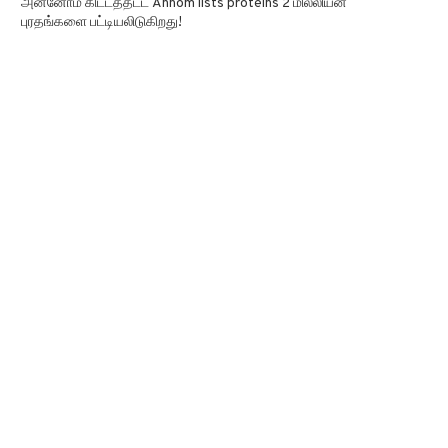
அன்னோம் கிட்டத்தட்ட Annom lists proteins 2 மில்லியன்
புரதங்களை பட்டியலிடுகிறது!