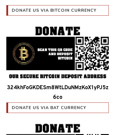
DONATE US VIA BITCOIN CURRENCY
324khFoGKDESm8WtLDuNMzKoX1yPJ5z
6co
DONATE US VIA BAT CURRENCY