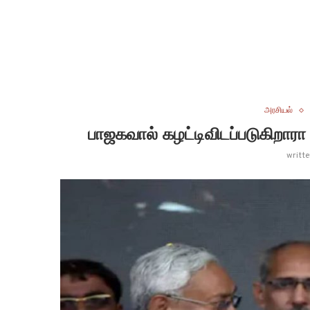
அரசியல்
பாஜகவால் கழட்டிவிடப்படுகிறாரா ந
writt