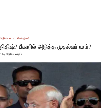
அறிவியல்
செய்திகள்
ிதிஷ்? பீகாரில் அடுத்த முதல்வர் யார்?
en by
அறிவியல்புரம்