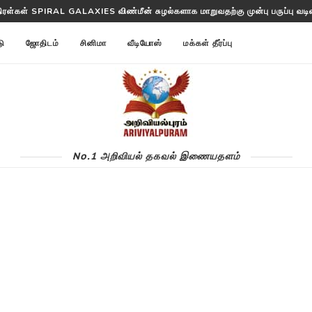
திரள்கள் SPIRAL GALAXIES விண்மீன் சுழல்களாக மாறுவதற்கு முன்பு பருப்பு வடிவத
த்தட்ட ANNOM LISTS PROTEINS 2 மில்லியன் புரதங்களை பட்டியலிடுகிறது!
டு
ஜோதிடம்
சினிமா
வீடியோஸ்
மக்கள் தீர்ப்பு
No.1 அறிவியல் தகவல் இணையதளம்