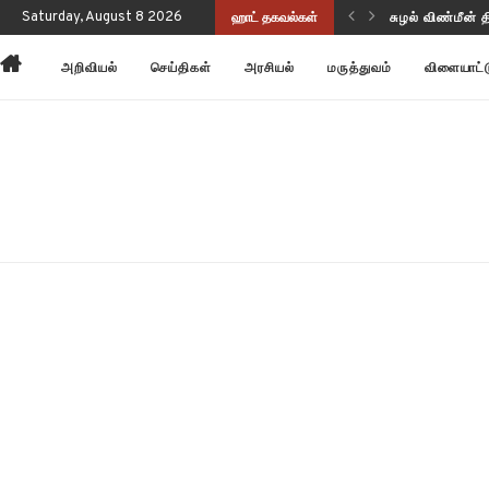
Saturday, August 8 2026
ஹாட் தகவல்கள்
சுழல் விண்மீன் 
அன்னோம் கிட்ட
அறிவியல்
செய்திகள்
அரசியல்
மருத்துவம்
விளையாட்