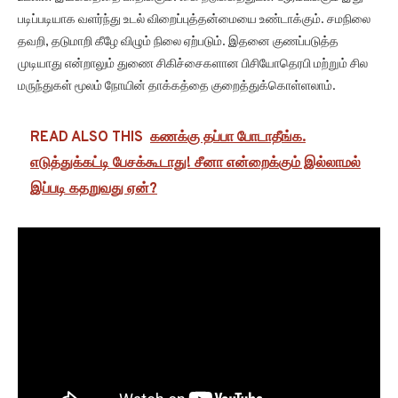
படிப்படியாக வளர்ந்து உடல் விறைப்புத்தன்மையை உண்டாக்கும். சமநிலை
தவறி, தடுமாறி கீழே விழும் நிலை ஏற்படும். இதனை குணப்படுத்த
முடியாது என்றாலும் துணை சிகிச்சைகளான பிசியோதெரபி மற்றும் சில
மருந்துகள் மூலம் நோயின் தாக்கத்தை குறைத்துக்கொள்ளலாம்.
READ ALSO THIS
கணக்கு தப்பா போடாதீங்க.
எடுத்துக்கட்டி பேசக்கூடாது! சீனா என்றைக்கும் இல்லாமல்
இப்படி கதறுவது ஏன்?