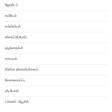
ஜோதிடம்
உயிரியல்
கல்வியியல்
கிரைம் ரிப்போர்ட்
குழந்தைகள்
சமையல்
சினிமா திரைவிமர்சனம்
வேலைவாய்ப்பு
வீடியோஸ்
ட்ரெண்ட் மியூசிக்