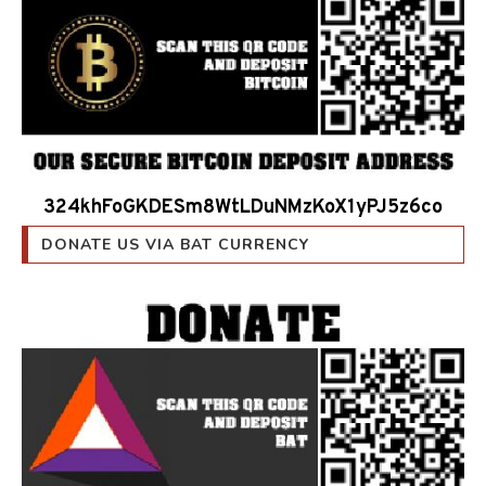
324khFoGKDESm8WtLDuNMzKoX1yPJ5z6co
DONATE US VIA BAT CURRENCY