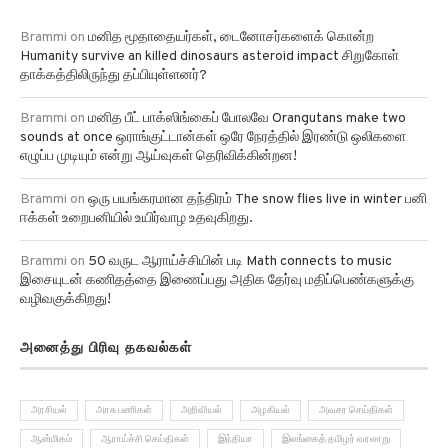
Brammi
on
மனித மூதாதையர்கள், டைனோசர்களைக் கொன்ற
Humanity survive an killed dinosaurs asteroid impact சிறுகோள்
தாக்கத்திலிருந்து தப்பியுள்ளனர்?
Brammi
on
மனித பீட் பாக்ஸிங்கைப் போலவே Orangutans make two
sounds at once ஒராங்குட்டான்கள் ஒரே நேரத்தில் இரண்டு ஒலிகளை
எழுப்ப முடியும் என்று ஆய்வுகள் தெரிவிக்கின்றன!
Brammi
on
ஒரு பயங்கரமான தந்திரம் The snow flies live in winter பனி
ஈக்கள் உறைபனியில் உயிர்வாழ உதவுகிறது.
Brammi
on
50 வருட ஆராய்ச்சியின் படி Math connects to music
இசையுடன் கணிதத்தை இணைப்பது அதிக தேர்வு மதிப்பெண்களுக்கு
வழிவகுக்கிறது!
அனைத்து பிரிவு தகவல்கள்
அரசியல்
அரசு பணிகள்
அறிவியல்
அழகியல்
அவசர செய்திகள்
ஆன்மிகம்
ஆராய்ச்சி செய்திகள்
இந்தியா
இலங்கைத் தமிழர் வரலாறு