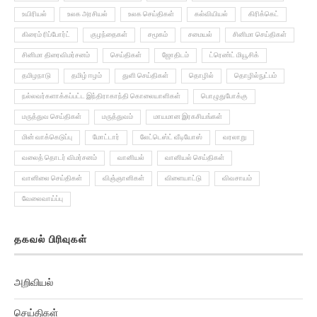
உயிரியல்
உலக அரசியல்
உலக செய்திகள்
கல்வியியல்
கிரிக்கெட்
கிரைம் ரிப்போர்ட்
குழந்தைகள்
சமூகம்
சமையல்
சினிமா செய்திகள்
சினிமா திரைவிமர்சனம்
செய்திகள்
ஜோதிடம்
ட்ரெண்ட் மியூசிக்
தமிழநாடு
தமிழ் ஈழம்
துளி செய்திகள்
தொழில்
தொழில்நுட்பம்
நல்லவர்களாக்கப்பட்ட இந்திராகாந்தி கொலையாளிகள்
பொழுதுபோக்கு
மருத்துவ செய்திகள்
மருத்துவம்
மாயமான இரகசியங்கள்
மின் வாக்கெடுப்பு
மோட்டார்
லேட்டெஸ்ட் வீடியோஸ்
வரலாறு
வலைத் தொடர் விமர்சனம்
வானியல்
வானியல் செய்திகள்
வானிலை செய்திகள்
விஞ்ஞானிகள்
விளையாட்டு
விவசாயம்
வேலைவாய்ப்பு
தகவல் பிரிவுகள்
அறிவியல்
செய்திகள்