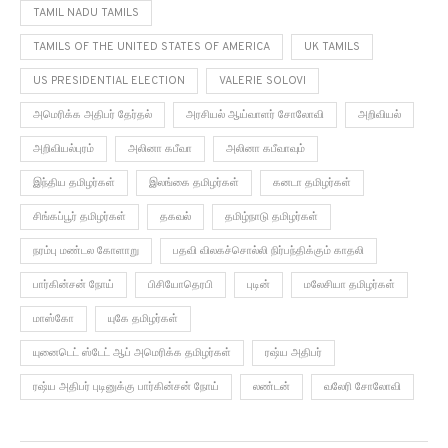
TAMIL NADU TAMILS
TAMILS OF THE UNITED STATES OF AMERICA
UK TAMILS
US PRESIDENTIAL ELECTION
VALERIE SOLOVI
அமெரிக்க அதிபர் தேர்தல்
அரசியல் ஆய்வாளர் சோலோவி
அறிவியல்
அறிவியல்புரம்
அலினா கபீவா
அலினா கபீவாவும்
இந்திய தமிழர்கள்
இலங்கை தமிழர்கள்
கனடா தமிழர்கள்
சிங்கப்பூர் தமிழர்கள்
தகவல்
தமிழ்நாடு தமிழர்கள்
நரம்பு மண்டல கோளாறு
பதவி விலகச்சொல்லி நிர்பந்திக்கும் காதலி
பார்கின்சன் நோய்
பிசியோதெரபி
புடின்
மலேசியா தமிழர்கள்
மாஸ்கோ
யுகே தமிழர்கள்
யுனைடெட் ஸ்டேட் ஆப் அமெரிக்க தமிழர்கள்
ரஷ்ய அதிபர்
ரஷ்ய அதிபர் புடினுக்கு பார்கின்சன் நோய்
லண்டன்
வலேரி சோலோவி