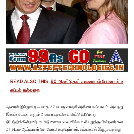
READ ALSO THIS
80 ஆண்டுகள் காணாமல் போன மர்ம
கப்பல் கல்லறை
ஆனால் இம்முறை அவரது 37 வயது காதலி அலினா கபீவாவும், அவரது
இரண்டு மகள்களும் அவரை பதவியை விட்டு விடுமாறு
நிர்பந்திக்கின்றனர். உடல்நிலையை கவனிக்க வலியுறுத்துகின்றனர் என
அரசியல் ஆய்வாளர் சோலோவி கூறியுள்ளார். ரஷ்யாவில் இருமுறைக்கு