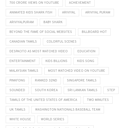
700 CRORE VIEWS ON YOUTUBE
ACHIEVEMENT
ANIMATED KIDS SHARK FISH
ARIVIYAL
ARIVIYAL PURAM
ARIVIYALPURAM
BABY SHARK
BEYOND THE FAME OF SOCIAL WEBSITES
BILLBOARD HOT
CANADIAN TAMILS
COLORFUL SCENES
DESPACITO AS MOST WATCHED VIDEO
EDUCATION
ENTERTAINMENT
KIDS BILLIONS
KIDS SONG
MALAYSIAN TAMILS
MOST WATCHED VIDEO ON YOUTUBE
PINKFONG
RANKED 32ND
SINGAPORE TAMILS
SOUNDED
SOUTH KOREA
SRI LANKAN TAMILS
STEP
TAMILS OF THE UNITED STATES OF AMERICA
TWO MINUTES
UK TAMILS
WASHINGTON NATIONALS BASEBALL TEAM
WHITE HOUSE
WORLD SERIES