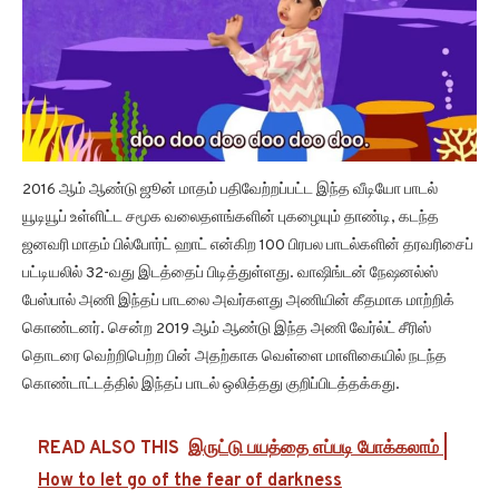
2016 ஆம் ஆண்டு ஜூன் மாதம் பதிவேற்றப்பட்ட இந்த வீடியோ பாடல்
யூடியூப் உள்ளிட்ட சமூக வலைதளங்களின் புகழையும் தாண்டி, கடந்த
ஜனவரி மாதம் பில்போர்ட் ஹாட் என்கிற 100 பிரபல பாடல்களின் தரவரிசைப்
பட்டியலில் 32-வது இடத்தைப் பிடித்துள்ளது. வாஷிங்டன் நேஷனல்ஸ்
பேஸ்பால் அணி இந்தப் பாடலை அவர்களது அணியின் கீதமாக மாற்றிக்
கொண்டனர். சென்ற 2019 ஆம் ஆண்டு இந்த அணி வேர்ல்ட் சீரிஸ்
தொடரை வெற்றிபெற்ற பின் அதற்காக வெள்ளை மாளிகையில் நடந்த
கொண்டாட்டத்தில் இந்தப் பாடல் ஒலித்தது குறிப்பிடத்தக்கது.
READ ALSO THIS
இருட்டு பயத்தை எப்படி போக்கலாம் |
How to let go of the fear of darkness