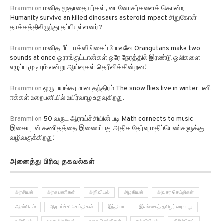
Brammi
on
மனித மூதாதையர்கள், டைனோசர்களைக் கொன்ற
Humanity survive an killed dinosaurs asteroid impact சிறுகோள்
தாக்கத்திலிருந்து தப்பியுள்ளனர்?
Brammi
on
மனித பீட் பாக்ஸிங்கைப் போலவே Orangutans make two
sounds at once ஒராங்குட்டான்கள் ஒரே நேரத்தில் இரண்டு ஒலிகளை
எழுப்ப முடியும் என்று ஆய்வுகள் தெரிவிக்கின்றன!
Brammi
on
ஒரு பயங்கரமான தந்திரம் The snow flies live in winter பனி
ஈக்கள் உறைபனியில் உயிர்வாழ உதவுகிறது.
Brammi
on
50 வருட ஆராய்ச்சியின் படி Math connects to music
இசையுடன் கணிதத்தை இணைப்பது அதிக தேர்வு மதிப்பெண்களுக்கு
வழிவகுக்கிறது!
அனைத்து பிரிவு தகவல்கள்
அரசியல்
அரசு பணிகள்
அறிவியல்
அழகியல்
அவசர செய்திகள்
ஆன்மிகம்
ஆராய்ச்சி செய்திகள்
இந்தியா
இலங்கைத் தமிழர் வரலாறு
உயிரியல்
உலக அரசியல்
உலக செய்திகள்
கல்வியியல்
கிரிக்கெட்