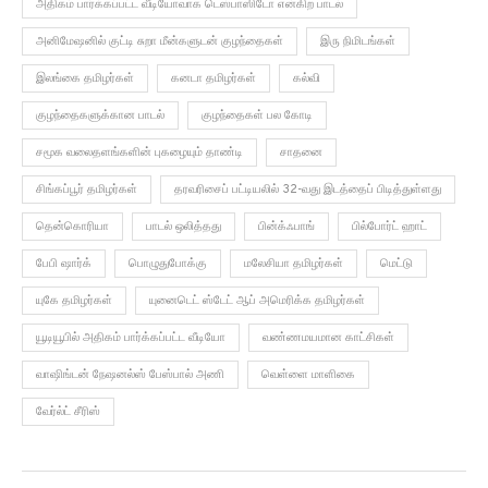
அதிகம் பார்க்கப்பட்ட வீடியோவாக டெஸ்பாஸிடோ என்கிற பாடல்
அனிமேஷனில் குட்டி சுறா மீன்களுடன் குழந்தைகள்
இரு நிமிடங்கள்
இலங்கை தமிழர்கள்
கனடா தமிழர்கள்
கல்வி
குழந்தைகளுக்கான பாடல்
குழந்தைகள் பல கோடி
சமூக வலைதளங்களின் புகழையும் தாண்டி
சாதனை
சிங்கப்பூர் தமிழர்கள்
தரவரிசைப் பட்டியலில் 32-வது இடத்தைப் பிடித்துள்ளது
தென்கொரியா
பாடல் ஒலித்தது
பின்க்ஃபாங்
பில்போர்ட் ஹாட்
பேபி ஷார்க்
பொழுதுபோக்கு
மலேசியா தமிழர்கள்
மெட்டு
யுகே தமிழர்கள்
யுனைடெட் ஸ்டேட் ஆப் அமெரிக்க தமிழர்கள்
யூடியூபில் அதிகம் பார்க்கப்பட்ட வீடியோ
வண்ணமயமான காட்சிகள்
வாஷிங்டன் நேஷனல்ஸ் பேஸ்பால் அணி
வெள்ளை மாளிகை
வேர்ல்ட் சீரிஸ்