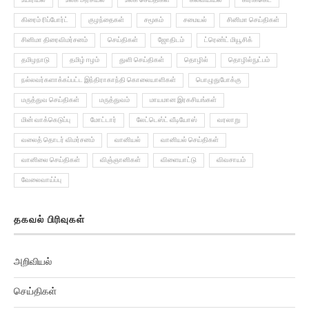
கிரைம் ரிப்போர்ட்
குழந்தைகள்
சமூகம்
சமையல்
சினிமா செய்திகள்
சினிமா திரைவிமர்சனம்
செய்திகள்
ஜோதிடம்
ட்ரெண்ட் மியூசிக்
தமிழநாடு
தமிழ் ஈழம்
துளி செய்திகள்
தொழில்
தொழில்நுட்பம்
நல்லவர்களாக்கப்பட்ட இந்திராகாந்தி கொலையாளிகள்
பொழுதுபோக்கு
மருத்துவ செய்திகள்
மருத்துவம்
மாயமான இரகசியங்கள்
மின் வாக்கெடுப்பு
மோட்டார்
லேட்டெஸ்ட் வீடியோஸ்
வரலாறு
வலைத் தொடர் விமர்சனம்
வானியல்
வானியல் செய்திகள்
வானிலை செய்திகள்
விஞ்ஞானிகள்
விளையாட்டு
விவசாயம்
வேலைவாய்ப்பு
தகவல் பிரிவுகள்
அறிவியல்
செய்திகள்