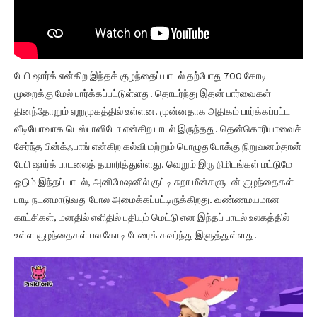
பேபி ஷார்க் என்கிற இந்தக் குழந்தைப் பாடல் தற்போது 700 கோடி
முறைக்கு மேல் பார்க்கப்பட்டுள்ளது. தொடர்ந்து இதன் பார்வைகள்
தினந்தோறும் ஏறுமுகத்தில் உள்ளன. முன்னதாக அதிகம் பார்க்கப்பட்ட
வீடியோவாக டெஸ்பாஸிடோ என்கிற பாடல் இருந்தது. தென்கொரியாவைச்
சேர்ந்த பின்க்ஃபாங் என்கிற கல்வி மற்றும் பொழுதுபோக்கு நிறுவனம்தான்
பேபி ஷார்க் பாடலைத் தயாரித்துள்ளது. வெறும் இரு நிமிடங்கள் மட்டுமே
ஓடும் இந்தப் பாடல், அனிமேஷனில் குட்டி சுறா மீன்களுடன் குழந்தைகள்
பாடி நடனமாடுவது போல அமைக்கப்பட்டிருக்கிறது. வண்ணமயமான
காட்சிகள், மனதில் எளிதில் பதியும் மெட்டு என இந்தப் பாடல் உலகத்தில்
உள்ள குழந்தைகள் பல கோடி பேரைக் கவர்ந்து இளுத்துள்ளது.