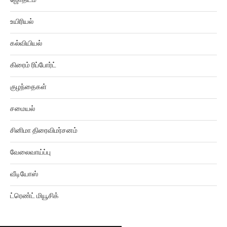
உயிரியல்
கல்வியியல்
கிரைம் ரிப்போர்ட்
குழந்தைகள்
சமையல்
சினிமா திரைவிமர்சனம்
வேலைவாய்ப்பு
வீடியோஸ்
ட்ரெண்ட் மியூசிக்