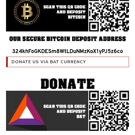
324khFoGKDESm8WtLDuNMzKoX1yPJ5z6co
DONATE US VIA BAT CURRENCY