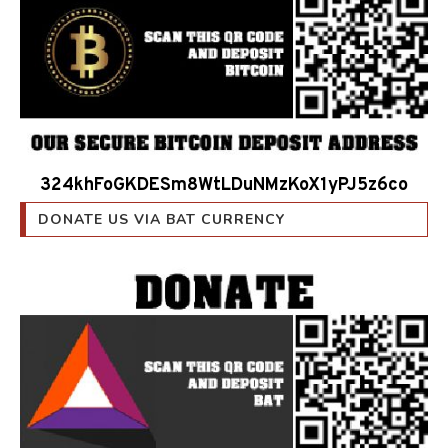
324khFoGKDESm8WtLDuNMzKoX1yPJ5z6co
DONATE US VIA BAT CURRENCY