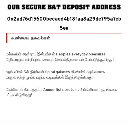
0x2ad76d15600becaed4b18faa8a29de795a7eb
5ea
அண்மைய தகவல்கள்
மக்களின் அன்றாட இன்பங்கள் Peoples everyday pleasures
அறிவாற்றல் விழிப்புணர்வையும் செயல்திறனையும் மேம்படுத்துகிறது!
சுழல் விண்மீன் திரள்கள் Spiral galaxies விண்மீன் சுழல்களாக
மாறுவதற்கு முன்பு பருப்பு வடிவத்தில் இருந்திருக்கிறது!
அன்னோம் கிட்டத்தட்ட Annom lists proteins 2 மில்லியன் புரதங்களை
பட்டியலிடுகிறது!