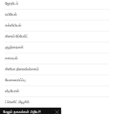
உயிரியல்
கல்வியியல்
கிரைம் ரிப்போர்ட்
குழந்தைகள்
சமையல்
சினிமா திரைவிமர்சனம்
வேலைவாய்ப்பு
வீடியோஸ்
ட்ரெண்ட் மியூசிக்
மேலும் தகவல்கள் அறிய!!!