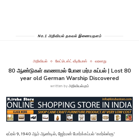
No.1 அறிவியல் தகவல் இணையதளம்
அறிவியல்
லேட்டெஸ்ட் வீடியோஸ்
வரலாறு
80 ஆண்டுகள் காணாமல் போன மர்ம கப்பல் | Lost 80
year old German Warship Discovered
written by
அறிவியல்புரம்
ஏப்ரல் 9, 1940 ஆம் ஆண்டில், ஜேர்மன் போர்க்கப்பல் ‘கார்ல்ஸ்ரூ’