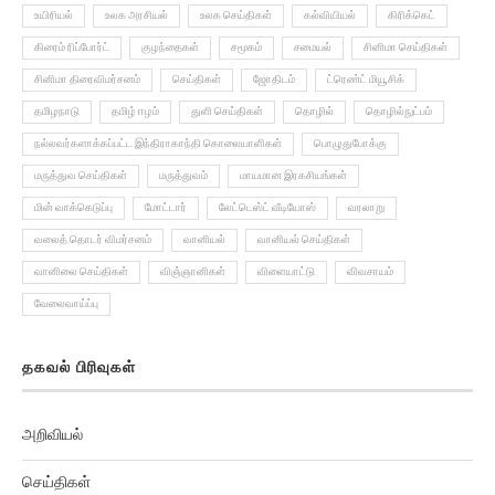
கிரைம் ரிப்போர்ட்
குழந்தைகள்
சமூகம்
சமையல்
சினிமா செய்திகள்
சினிமா திரைவிமர்சனம்
செய்திகள்
ஜோதிடம்
ட்ரெண்ட் மியூசிக்
தமிழநாடு
தமிழ் ஈழம்
துளி செய்திகள்
தொழில்
தொழில்நுட்பம்
நல்லவர்களாக்கப்பட்ட இந்திராகாந்தி கொலையாளிகள்
பொழுதுபோக்கு
மருத்துவ செய்திகள்
மருத்துவம்
மாயமான இரகசியங்கள்
மின் வாக்கெடுப்பு
மோட்டார்
லேட்டெஸ்ட் வீடியோஸ்
வரலாறு
வலைத் தொடர் விமர்சனம்
வானியல்
வானியல் செய்திகள்
வானிலை செய்திகள்
விஞ்ஞானிகள்
விளையாட்டு
விவசாயம்
வேலைவாய்ப்பு
தகவல் பிரிவுகள்
அறிவியல்
செய்திகள்