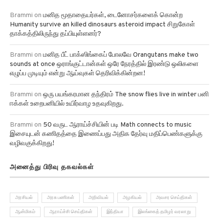
Brammi
on
மனித மூதாதையர்கள், டைனோசர்களைக் கொன்ற
Humanity survive an killed dinosaurs asteroid impact சிறுகோள்
தாக்கத்திலிருந்து தப்பியுள்ளனர்?
Brammi
on
மனித பீட் பாக்ஸிங்கைப் போலவே Orangutans make two
sounds at once ஒராங்குட்டான்கள் ஒரே நேரத்தில் இரண்டு ஒலிகளை
எழுப்ப முடியும் என்று ஆய்வுகள் தெரிவிக்கின்றன!
Brammi
on
ஒரு பயங்கரமான தந்திரம் The snow flies live in winter பனி
ஈக்கள் உறைபனியில் உயிர்வாழ உதவுகிறது.
Brammi
on
50 வருட ஆராய்ச்சியின் படி Math connects to music
இசையுடன் கணிதத்தை இணைப்பது அதிக தேர்வு மதிப்பெண்களுக்கு
வழிவகுக்கிறது!
அனைத்து பிரிவு தகவல்கள்
அரசியல்
அரசு பணிகள்
அறிவியல்
அழகியல்
அவசர செய்திகள்
ஆன்மிகம்
ஆராய்ச்சி செய்திகள்
இந்தியா
இலங்கைத் தமிழர் வரலாறு
உயிரியல்
உலக அரசியல்
உலக செய்திகள்
கல்வியியல்
கிரிக்கெட்