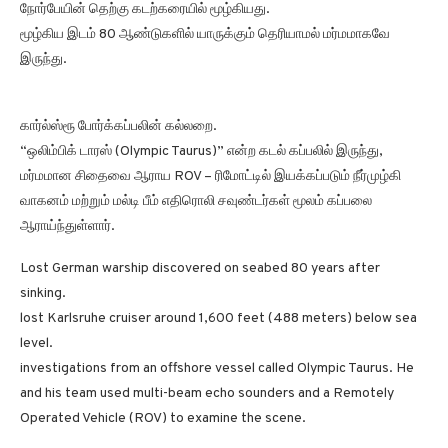
நோர்பேயின் தெற்கு கடற்கரையில் மூழ்கியது.
மூழ்கிய இடம் 80 ஆண்டுகளில் யாருக்கும் தெரியாமல் மர்மமாகவே
இருந்து.
கார்ல்ஸ்ரூ போர்க்கப்பலின் கல்லறை.
“ஒலிம்பிக் டாரஸ் (Olympic Taurus)” என்ற கடல் கப்பலில் இருந்து,
மர்மமான சிதைவை ஆராய ROV – ரிமோட்டில் இயக்கப்படும் நீர்முழ்கி
வாகனம் மற்றும் மல்டி பீம் எதிரொலி சவுண்டர்கள் மூலம் கப்பலை
ஆராய்ந்துள்ளார்.
Lost German warship discovered on seabed 80 years after
sinking.
lost Karlsruhe cruiser around 1,600 feet (488 meters) below sea
level.
investigations from an offshore vessel called Olympic Taurus. He
and his team used multi-beam echo sounders and a Remotely
Operated Vehicle (ROV) to examine the scene.