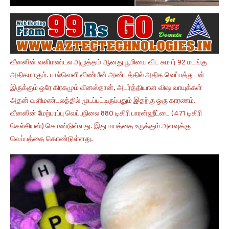
வீனஸின் வளிமண்டல அழுத்தம் ஆனது பூமியை விட சுமார் 92 மடங்கு
அதிகமாகும். பால்வெளி விண்மீன் அண்டத்தில் அதிக வெப்பத்துடன்
இருக்கும் ஒரே கிரகமும் வீனஸ்தான், அடர்த்தியான விஷ வாயுக்கள்
அதன் வளிமண்டலத்தில் மூடப்பட்டிருப்பதும் இதற்கு ஒரு காரணம்.
வீனஸின் மேற்பரப்பு வெப்பநிலை 880 டிகிரி பாரன்ஹீட்டை (471 டிகிரி
செல்சியஸ்) கொண்டுள்ளது. இது ஈயத்தை உருக்கும் அளவுக்கு
வெப்பத்தை கொண்டுள்ளது.