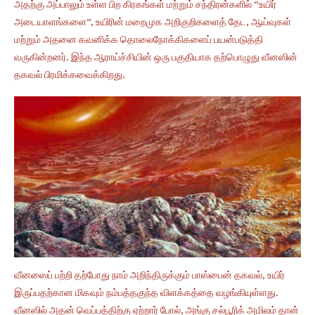
அதற்கு அப்பாலும் உள்ள பிற கிரகங்கள் மற்றும் சந்திரன்களில் “உயிர்
அடையாளங்களை”, உயிரின் மறைமுக அறிகுறிகளைத் தேட, ஆய்வுகள்
மற்றும் அதனை கவனிக்க தொலைநோக்கிகளைப் பயன்படுத்தி
வருகின்றனர். இந்த ஆராய்ச்சியின் ஒரு பகுதியாக தற்பொழுது வீனஸின்
தகவல் பிரமிக்கவைக்கிறது.
வீனஸைப் பற்றி தற்போது நாம் அறிந்திருக்கும் பாஸ்பைன் தகவல், உயிர்
இருப்பதற்கான மிகவும் நம்பத்தகுந்த விளக்கத்தை வழங்கியுள்ளது.
வீனஸில் அதன் வெப்பத்திற்கு ஏற்றார் போல், அங்கு சல்பூரிக் அமிலம் தான்