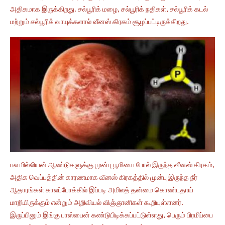
அதிகமாக இருக்கிறது. சல்பூரிக் மழை, சல்பூரிக் நதிகள், சல்பூரிக் கடல்
மற்றும் சல்பூரிக் வாயுக்களால் வீனஸ் கிரகம் சூழப்பட்டிருக்கிறது.
பல மில்லியன் ஆண்டுகளுக்கு முன்பு பூமியை போல் இருந்த வீனஸ் கிரகம்,
அதிக வெப்பத்தின் காரணமாக வீனஸ் கிரகத்தில் முன்பு இருந்த நீர்
ஆதாரங்கள் காலப்போக்கில் இப்படி அமிலத் தன்மை கொண்டதாய்
மாறியிருக்கும் என்றும் அறிவியல் விஞ்ஞானிகள் கூறியுள்ளனர்.
இருப்பினும் இங்கு பாஸ்பைன் கண்டுபிடிக்கப்பட்டுள்ளது, பெரும் பிரமிப்பை