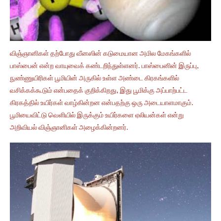
விஞ்ஞானிகள் தற்போது வீனஸின் கடுமையான அமில மேகங்களில்
பாஸ்பைன் என்ற வாயுவைக் கண்டறிந்துள்ளனர். பாஸ்பைனின் இருப்பு,
நுண்ணுயிரிகள் பூமியின் அருகில் உள்ள அண்டை கிரகங்களில்
வசிக்கக்கூடும் என்பதைக் குறிக்கிறது, இது பூமிக்கு அப்பாற்பட்ட
கிரகத்தில் உயிர்கள் வாழ்கின்றன என்பதற்கு ஒரு அடையாளமாகும்.
பூமியைவிட்டு வெளியில் இருக்கும் உயிர்களை ஏலியன்கள் என்று
அறிவியல் விஞ்ஞானிகள் அழைக்கின்றனர்.