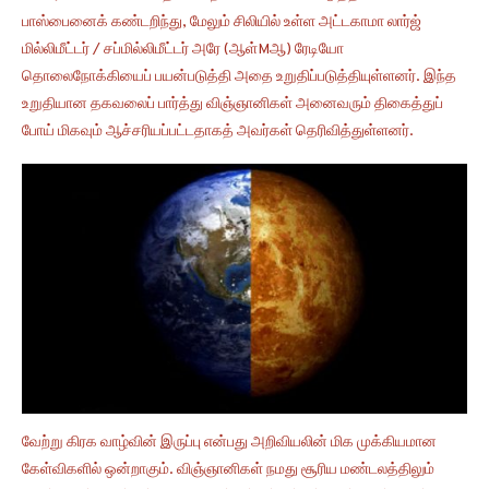
பாஸ்பைனைக் கண்டறிந்து, மேலும் சிலியில் உள்ள அட்டகாமா லார்ஜ்
மில்லிமீட்டர் / சப்மில்லிமீட்டர் அரே (ஆள்Mஆ) ரேடியோ
தொலைநோக்கியைப் பயன்படுத்தி அதை உறுதிப்படுத்தியுள்ளனர். இந்த
உறுதியான தகவலைப் பார்த்து விஞ்ஞானிகள் அனைவரும் திகைத்துப்
போய் மிகவும் ஆச்சரியப்பட்டதாகத் அவர்கள் தெரிவித்துள்ளனர்.
வேற்று கிரக வாழ்வின் இருப்பு என்பது அறிவியலின் மிக முக்கியமான
கேள்விகளில் ஒன்றாகும். விஞ்ஞானிகள் நமது சூரிய மண்டலத்திலும்