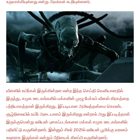
உருவாக்கியுள்ளது என்று அவர்கள் கூறியுள்ளனர்.
வீனஸில் உயிர்கள் இருக்கின்றன என்ற இந்த செய்தி வெளியானதில்
இருந்து, சமூக ஊடகங்களில் மக்களின் முழூ பேச்சும் வீனஸ் கிரகத்தை
பற்றியாகத்தான் இருக்கிறது. இப்படியான அமிலத்தன்மை கொண்ட
சூழ்நிலையில் உயிர் அடையாளம் இருக்கிறது என்றால் அது இப்படித்தான்
இருக்குமென்று ஏலியன் புகைப்படங்களை மக்கள் சமூக ஊடகங்களில்
பதிவிட்டு வருகின்றனர். இன்னும் சிலர் 2021ல் ஏலியன் பூமிக்கு வரலாம்
உஷாராக இருங்கள் என்றும் பீதியைக் கிளப்பி வருகின்றனர்.