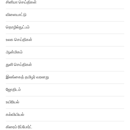
சினிமா செய்திகள்
விளையாட்டு
தொழில்நுட்பம்
உலக செய்திகள்
ஆன்மிகம்
துளி செய்திகள்
இலங்கைத் தமிழர் வரலாறு
ஜோதிடம்
உயிரியல்
கல்வியியல்
கிரைம் ரிப்போர்ட்