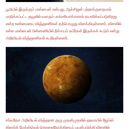
பூமியில் இருக்கும் பாஸ்பைன் என்பது, ஆக்சிஜன் பற்றாக்குறையால்
பாதிக்கப்பட்ட சூழலில் வளரும் பாக்டீரியாக்களால் தயாரிக்கப்படுகிறது
என்ற உண்மையை விஞ்ஞானிகள் தற்பொழுது விளக்கியுள்ளனர். வீனஸில்
உள்ள பாஸ்பைன் பின்னணியில் நிச்சயம் உயிர்கள் இருக்கக் கூடும் என்று
அறிவியல் விஞ்ஞானிகள் கூறியுள்ளனர்.
சர்வதேச அறிவியல் விஞ்ஞான குழு முதன்முதலில் ஹவாயில் ஜேம்ஸ்
கிளார்க் மேக்ஸ்வெல் தொலைநோக்கியைப் பயன்படுத்தி வீனஸில்