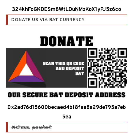
324khFoGKDESm8WtLDuNMzKoX1yPJ5z6co
DONATE US VIA BAT CURRENCY
0x2ad76d15600becaed4b18faa8a29de795a7eb
5ea
அண்மைய தகவல்கள்