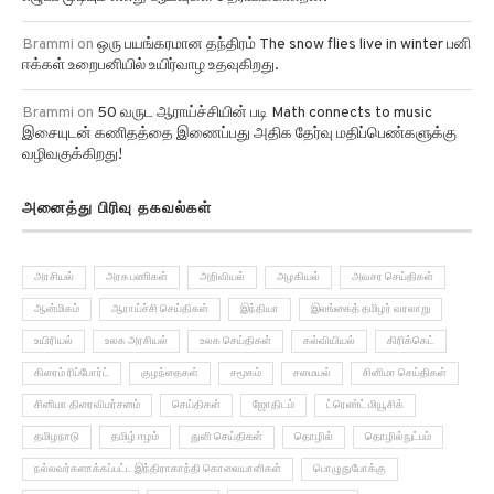
Brammi
on
ஒரு பயங்கரமான தந்திரம் The snow flies live in winter பனி
ஈக்கள் உறைபனியில் உயிர்வாழ உதவுகிறது.
Brammi
on
50 வருட ஆராய்ச்சியின் படி Math connects to music
இசையுடன் கணிதத்தை இணைப்பது அதிக தேர்வு மதிப்பெண்களுக்கு
வழிவகுக்கிறது!
அனைத்து பிரிவு தகவல்கள்
அரசியல்
அரசு பணிகள்
அறிவியல்
அழகியல்
அவசர செய்திகள்
ஆன்மிகம்
ஆராய்ச்சி செய்திகள்
இந்தியா
இலங்கைத் தமிழர் வரலாறு
உயிரியல்
உலக அரசியல்
உலக செய்திகள்
கல்வியியல்
கிரிக்கெட்
கிரைம் ரிப்போர்ட்
குழந்தைகள்
சமூகம்
சமையல்
சினிமா செய்திகள்
சினிமா திரைவிமர்சனம்
செய்திகள்
ஜோதிடம்
ட்ரெண்ட் மியூசிக்
தமிழநாடு
தமிழ் ஈழம்
துளி செய்திகள்
தொழில்
தொழில்நுட்பம்
நல்லவர்களாக்கப்பட்ட இந்திராகாந்தி கொலையாளிகள்
பொழுதுபோக்கு