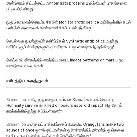
அன்னோம் கிட்டத்தட்ட Annom lists proteins 2 மில்லியன் புரதங்களை
பட்டியலிடுகிறது!
ஒரு தொலைத்தொடர்பு கேபிள் Monitor arctic sea ice ஆர்க்டிக்கில் கடல்
பனியின் அளவைக் கண்காணிக்கப் பயன்படுகிறது!
செயற்கை நுண்ணுயிர் எதிர்ப்பிகள் Synthetic antibiotics மருந்து-
எதிர்ப்பு சூப்பர்பக்குகளுக்கு எதிராக பயனுள்ளதாக இருக்கிறது!
செவ்வாய் கிரகத்தில் சாத்தியமான Climate patterns on mars பருவ
காலநிலை வடிவங்கள்!
சமீபத்திய கருத்துகள்
Brammi
on
மனித மூதாதையர்கள், டைனோசர்களைக் கொன்ற
Humanity survive an killed dinosaurs asteroid impact சிறுகோள்
தாக்கத்திலிருந்து தப்பியுள்ளனர்?
Brammi
on
மனித பீட் பாக்ஸிங்கைப் போலவே Orangutans make two
sounds at once ஒராங்குட்டான்கள் ஒரே நேரத்தில் இரண்டு ஒலிகளை
எழுப்ப முடியும் என்று ஆய்வுகள் தெரிவிக்கின்றன!