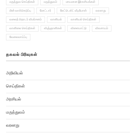
மருத்துவ செய்திகள்
மருத்துவம்
மாயமான இரகசியங்கள்
மின் வாக்கெடுப்பு
மோட்டார்
லேட்டெஸ்ட் வீடியோஸ்
வரலாறு
வலைத் தொடர் விமர்சனம்
வானியல்
வானியல் செய்திகள்
வானிலை செய்திகள்
விஞ்ஞானிகள்
விளையாட்டு
விவசாயம்
வேலைவாய்ப்பு
தகவல் பிரிவுகள்
அறிவியல்
செய்திகள்
அரசியல்
மருத்துவம்
வரலாறு