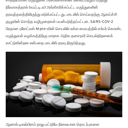
சாத்தியமான மருந்துகள் அமெரிக்காவின் உணவு மற்றும் மருந்து
நிர்வாகத்தால் (எஃப்.டி.ஏ) அங்கீகரிக்கப்பட்ட மருந்துகளின்
தரவுத்தளத்திலிருந்து எடுக்கப்பட்டது. மாடலிங் செய்வதற்கு ஆராய்ச்சி
குழுவின் சொந்த வழிமுறைகள் பயன்படுத்தப்பட்டன. SARS-COV-2
பிரதான புரோட்டீஸ் M pro-வின் செயலில் உள்ள மையத்தில் சல்பர் கொண்ட
மருந்துகள் வழக்கத்திற்கு மாறாக அதிக தசைநார் செயல்திறனைக்
காட்டுகின்றன என்பதை மாடலிங் தரவு நிரூபித்தது.
ஆனால் டிஸல்பிராம் நாலு மட்டுமே நிலையான தொடர்புகளை