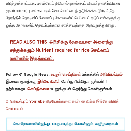
எடுத்துக்காட்டாக, டிஸல்பிராம் தியோல்-டிஸல்பைட் பரிமாற்ற எதிர்வினை
மூலம் எம் சார்பு என்சைமடிக் செயல்பாட்டைத் தடுக்கக்கூடும், அதே
நேரத்தில் நெரடினிப் பிணைப்பு கோவலன்ட் பெப்டைட் தடுப்பான்களுக்கு
ஒத்த கோவலன்ட் தொடர்புக்கான சாத்தியத்தை அறிவுறுத்துகிறது.
READ ALSO THIS
அரிசிக்கு தேவையான அனைத்து
சத்துக்களும் Nutrient required for rice செவ்வாய்
மண்ணில் இருக்கலாம்!
Follow @ Google News:
கூகுள் செய்திகள்
பக்கத்தில்
அறிவியல்புரம்
இணையதளத்தை
இங்கே கிளிக்
செய்து பின்தொடருங்கள்!!!
தற்போதைய
செய்திகளை
உடனுக்குடன் தெரிந்து கொள்ளுங்கள்.
அறிவியல்புரம் YouTube வீடியோக்களை கண்டுகளிக்க இங்கே கிளிக்
செய்யவும்