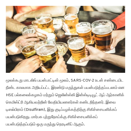
மூலக்கூறு மாடலிங் பயன்பாட்டின் மூலம், SARS-COV-2 உடன் சண்டையிட
நீண்ட காலமாக அறியப்பட்ட இரண்டு மருந்துகள் பயன்படுத்தப்படலாம் என
HSE பல்கலைக்கழகம் மற்றும் ஜெலின்ஸ்கி இன்ஸ்டிடியூட் ஆப் ஆர்கானிக்
கெமிஸ்ட்ரி ஆகியவற்றின் வேதியியலாளர்கள் கண்டறிந்தனர். இவை
டிஸல்பிராம் (Disulfiram), இது குடிப்பழக்கத்திற்கு சிகிச்சையளிக்கப்
பயன்படுகிறது. மார்பக புற்றுநோய்க்கு சிகிச்சையளிக்கப்
பயன்படுத்தப்படும் ஒரு மருந்து நெரடினிப் ஆகும்.