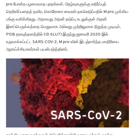
pro போன்ற பழமைவாத புரதங்கள். பிறழ்வுகளுக்கு எதிர்ப்புத்
தெரிவிப்பதைத் தவிர, கொரோனா வைரஸ் நகலெடுப்பதில் M pro முக்கிய
பங்கு வகிக்கிறது. அதாவது அதன் தடுப்பு உடலுக்குள் அதன்
இனப்பெருக்கத்தை மெதுவாக அல்லது முற்றிலுமாக நிறுத்த முடியும்.
PDB தரவுத்தளத்தில் (ID 6LU7) இருந்து ஜனவரி 2020-இல்
உருவாக்கப்பட்ட SARS-COV-2, M pro-வின் இடஞ்சார்ந்த மாதிரியை
ஆராய்ச்சியாளர்கள் பயன்படுத்தினர்.