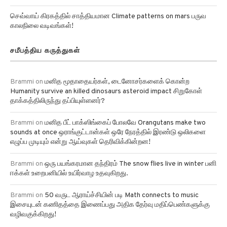
செவ்வாய் கிரகத்தில் சாத்தியமான Climate patterns on mars பருவ
காலநிலை வடிவங்கள்!
சமீபத்திய கருத்துகள்
Brammi
on
மனித மூதாதையர்கள், டைனோசர்களைக் கொன்ற
Humanity survive an killed dinosaurs asteroid impact சிறுகோள்
தாக்கத்திலிருந்து தப்பியுள்ளனர்?
Brammi
on
மனித பீட் பாக்ஸிங்கைப் போலவே Orangutans make two
sounds at once ஒராங்குட்டான்கள் ஒரே நேரத்தில் இரண்டு ஒலிகளை
எழுப்ப முடியும் என்று ஆய்வுகள் தெரிவிக்கின்றன!
Brammi
on
ஒரு பயங்கரமான தந்திரம் The snow flies live in winter பனி
ஈக்கள் உறைபனியில் உயிர்வாழ உதவுகிறது.
Brammi
on
50 வருட ஆராய்ச்சியின் படி Math connects to music
இசையுடன் கணிதத்தை இணைப்பது அதிக தேர்வு மதிப்பெண்களுக்கு
வழிவகுக்கிறது!