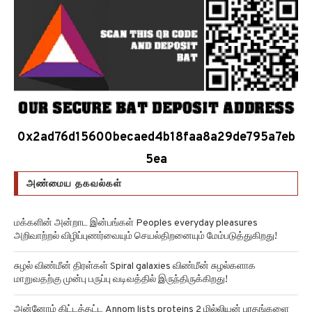
0x2ad76d15600becaed4b18faa8a29de795a7eb
5ea
அண்மைய தகவல்கள்
மக்களின் அன்றாட இன்பங்கள் Peoples everyday pleasures
அறிவாற்றல் விழிப்புணர்வையும் செயல்திறனையும் மேம்படுத்துகிறது!
சுழல் விண்மீன் திரள்கள் Spiral galaxies விண்மீன் சுழல்களாக
மாறுவதற்கு முன்பு பருப்பு வடிவத்தில் இருந்திருக்கிறது!
அன்னோம் கிட்டத்தட்ட Annom lists proteins 2 மில்லியன் புரதங்களை