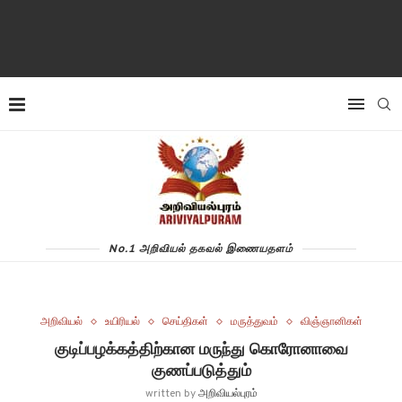
No.1 அறிவியல் தகவல் இணையதளம்
அறிவியல்
உயிரியல்
செய்திகள்
மருத்துவம்
விஞ்ஞானிகள்
குடிப்பழக்கத்திற்கான மருந்து கொரோனாவை
குணப்படுத்தும்
written by
அறிவியல்புரம்