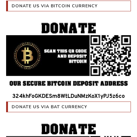
DONATE US VIA BITCOIN CURRENCY
324khFoGKDESm8WtLDuNMzKoX1yPJ5z6co
DONATE US VIA BAT CURRENCY