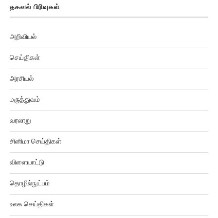
தகவல் பிரிவுகள்
அறிவியல்
செய்திகள்
அரசியல்
மருத்துவம்
வரலாறு
சினிமா செய்திகள்
விளையாட்டு
தொழில்நுட்பம்
உலக செய்திகள்