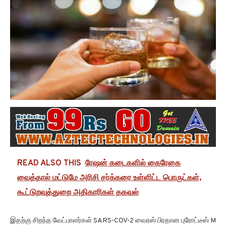
READ ALSO THIS
ரேஷன் கடைகளில் கைரேகை
வைத்தால் மட்டுமே அரிசி சர்க்கரை உள்ளிட்ட பொருட்கள்,
கூட்டுறவுத்துறை அதிகாரிகள் தகவல்
இதற்கு சிறந்த வேட்பாளர்கள் SARS-COV-2 வைரஸ் பிரதான புரோட்டீஸ் M