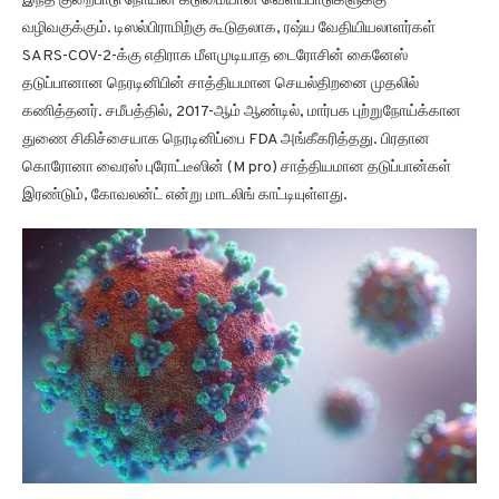
இந்த குறைபாடு நோயின் கடுமையான வெளிப்பாடுகளுக்கு
வழிவகுக்கும். டிஸல்பிராமிற்கு கூடுதலாக, ரஷ்ய வேதியியலாளர்கள்
SARS-COV-2-க்கு எதிராக மீளமுடியாத டைரோசின் கைனேஸ்
தடுப்பானான நெரடினிபின் சாத்தியமான செயல்திறனை முதலில்
கணித்தனர். சமீபத்தில், 2017-ஆம் ஆண்டில், மார்பக புற்றுநோய்க்கான
துணை சிகிச்சையாக நெரடினிப்பை FDA அங்கீகரித்தது. பிரதான
கொரோனா வைரஸ் புரோட்டீஸின் (M pro) சாத்தியமான தடுப்பான்கள்
இரண்டும், கோவலன்ட் என்று மாடலிங் காட்டியுள்ளது.