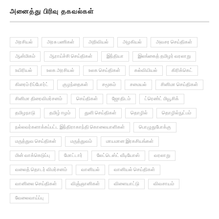
அனைத்து பிரிவு தகவல்கள்
அரசியல்
அரசு பணிகள்
அறிவியல்
அழகியல்
அவசர செய்திகள்
ஆன்மிகம்
ஆராய்ச்சி செய்திகள்
இந்தியா
இலங்கைத் தமிழர் வரலாறு
உயிரியல்
உலக அரசியல்
உலக செய்திகள்
கல்வியியல்
கிரிக்கெட்
கிரைம் ரிப்போர்ட்
குழந்தைகள்
சமூகம்
சமையல்
சினிமா செய்திகள்
சினிமா திரைவிமர்சனம்
செய்திகள்
ஜோதிடம்
ட்ரெண்ட் மியூசிக்
தமிழநாடு
தமிழ் ஈழம்
துளி செய்திகள்
தொழில்
தொழில்நுட்பம்
நல்லவர்களாக்கப்பட்ட இந்திராகாந்தி கொலையாளிகள்
பொழுதுபோக்கு
மருத்துவ செய்திகள்
மருத்துவம்
மாயமான இரகசியங்கள்
மின் வாக்கெடுப்பு
மோட்டார்
லேட்டெஸ்ட் வீடியோஸ்
வரலாறு
வலைத் தொடர் விமர்சனம்
வானியல்
வானியல் செய்திகள்
வானிலை செய்திகள்
விஞ்ஞானிகள்
விளையாட்டு
விவசாயம்
வேலைவாய்ப்பு