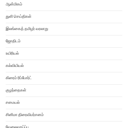
ஆன்மிகம்
துளி செய்திகள்
இலங்கைத் தமிழர் வரலாறு
ஜோதிடம்
உயிரியல்
கல்வியியல்
கிரைம் ரிப்போர்ட்
குழந்தைகள்
சமையல்
சினிமா திரைவிமர்சனம்
வேலைவாய்ப்பு