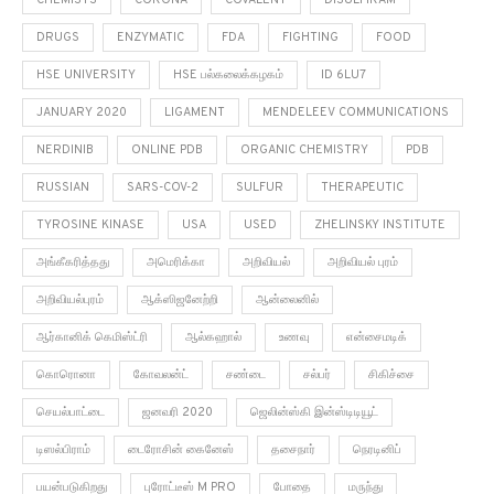
CHEMISTS
CORONA
COVALENT
DISULFIRAM
DRUGS
ENZYMATIC
FDA
FIGHTING
FOOD
HSE UNIVERSITY
HSE பல்கலைக்கழகம்
ID 6LU7
JANUARY 2020
LIGAMENT
MENDELEEV COMMUNICATIONS
NERDINIB
ONLINE PDB
ORGANIC CHEMISTRY
PDB
RUSSIAN
SARS-COV-2
SULFUR
THERAPEUTIC
TYROSINE KINASE
USA
USED
ZHELINSKY INSTITUTE
அங்கீகரித்தது
அமெரிக்கா
அறிவியல்
அறிவியல் புரம்
அறிவியல்புரம்
ஆக்ஸிஜனேற்றி
ஆன்லைனில்
ஆர்கானிக் கெமிஸ்ட்ரி
ஆல்கஹால்
உணவு
என்சைமடிக்
கொரொனா
கோவலன்ட்
சண்டை
சல்பர்
சிகிச்சை
செயல்பாட்டை
ஜனவரி 2020
ஜெலின்ஸ்கி இன்ஸ்டிடியூட்
டிஸல்பிராம்
டைரோசின் கைனேஸ்
தசைநார்
நெரடினிப்
பயன்படுகிறது
புரோட்டீஸ் M PRO
போதை
மருந்து