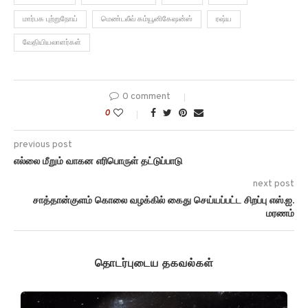
மார்பக புற்றுநோய்
மெண்டலீவ் கம்யூனிகேஷன்ஸ்
ரஷ்ய
வேதியியலாளர்கள்
0 comment
0
previous post
எல்லை மீறும் வாகன எரிபொருள் தட்டுப்பாடு
next post
சாத்தான்குளம் கொலை வழக்கில் கைது செய்யப்பட்ட சிறப்பு எஸ்.ஐ.
மரணம்
தொடர்புடைய தகவல்கள்