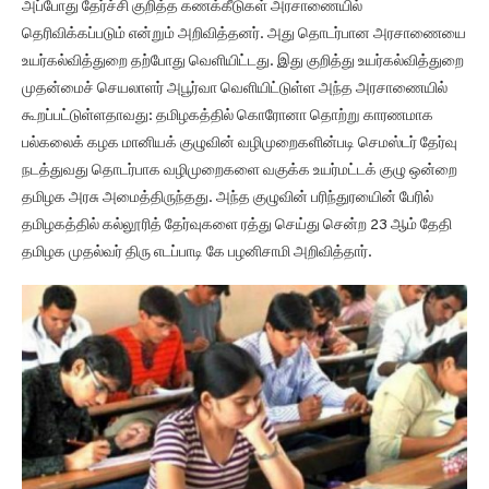
அப்போது தேர்ச்சி குறித்த கணக்கீடுகள் அரசாணையில்
தெரிவிக்கப்படும் என்றும் அறிவித்தனர். அது தொடர்பான அரசாணையை
உயர்கல்வித்துறை தற்போது வெளியிட்டது. இது குறித்து உயர்கல்வித்துறை
முதன்மைச் செயலாளர் அபூர்வா வெளியிட்டுள்ள அந்த அரசாணையில்
கூறப்பட்டுள்ளதாவது: தமிழகத்தில் கொரோனா தொற்று காரணமாக
பல்கலைக் கழக மானியக் குழுவின் வழிமுறைகளின்படி செமஸ்டர் தேர்வு
நடத்துவது தொடர்பாக வழிமுறைகளை வகுக்க உயர்மட்டக் குழு ஒன்றை
தமிழக அரசு அமைத்திருந்தது. அந்த குழுவின் பரிந்துரயைின் பேரில்
தமிழகத்தில் கல்லூரித் தேர்வுகளை ரத்து செய்து சென்ற 23 ஆம் தேதி
தமிழக முதல்வர் திரு எடப்பாடி கே பழனிசாமி அறிவித்தார்.