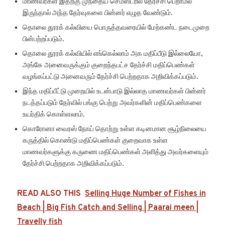
மாணவர்கள் இதற்கு முந்தைய செமஸ்டரில் தேர்ச்சி பெறாமல்
இருந்தால் அந்த தேர்வுகளை பின்னர் எழுத வேண்டும்.
தொலை தூரக் கல்வியை பொருத்தவரையில் மேற்கண்ட நடைமுறை
பின்பற்றப்படும்.
தொலை தூரக் கல்வியில் எங்கெல்லாம் அக மதிப்பீடு இல்லையோ,
அங்கே அனைவருக்கும் குறைந்தபட்ச தேர்ச்சி மதிப்பெண்கள்
வழங்கப்பட்டு அனைவரும் தேர்ச்சி பெற்றதாக அறிவிக்கப்படும்.
இந்த மதிப்பீட்டு முறையில் உடன்பாடு இல்லாத மாணவர்கள் பின்னர்
நடத்தப்படும் தேர்வில் பங்கு பெற்று அவர்களின் மதிப்பெண்களை
உயர்திக் கொள்ளலாம்.
கொரோனா வைரஸ் நோய் தொற்று உள்ள கடினமான சூழ்நிலையை
கருத்தில் கொண்டு மதிப்பெண்கள் குறைவாக உள்ள
மாணவர்களுக்கு கருணை மதிப்பெண்கள் அளித்து அவர்களையும்
தேர்ச்சி பெற்றதாக அறிவிக்கப்படும்.
READ ALSO THIS
Selling Huge Number of Fishes in
Beach | Big Fish Catch and Selling | Paarai meen |
Travelly fish