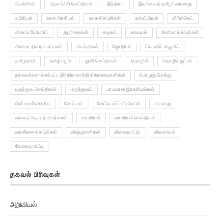
ஆன்மிகம்
ஆராய்ச்சி செய்திகள்
இந்தியா
இலங்கைத் தமிழர் வரலாறு
உயிரியல்
உலக அரசியல்
உலக செய்திகள்
கல்வியியல்
கிரிக்கெட்
கிரைம் ரிப்போர்ட்
குழந்தைகள்
சமூகம்
சமையல்
சினிமா செய்திகள்
சினிமா திரைவிமர்சனம்
செய்திகள்
ஜோதிடம்
ட்ரெண்ட் மியூசிக்
தமிழநாடு
தமிழ் ஈழம்
துளி செய்திகள்
தொழில்
தொழில்நுட்பம்
நல்லவர்களாக்கப்பட்ட இந்திராகாந்தி கொலையாளிகள்
பொழுதுபோக்கு
மருத்துவ செய்திகள்
மருத்துவம்
மாயமான இரகசியங்கள்
மின் வாக்கெடுப்பு
மோட்டார்
லேட்டெஸ்ட் வீடியோஸ்
வரலாறு
வலைத் தொடர் விமர்சனம்
வானியல்
வானியல் செய்திகள்
வானிலை செய்திகள்
விஞ்ஞானிகள்
விளையாட்டு
விவசாயம்
வேலைவாய்ப்பு
தகவல் பிரிவுகள்
அறிவியல்