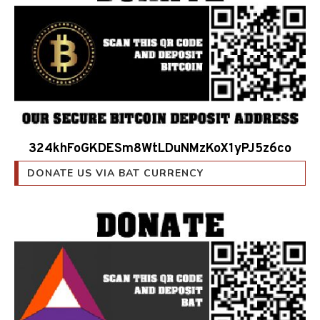
324khFoGKDESm8WtLDuNMzKoX1yPJ5z6co
DONATE US VIA BAT CURRENCY