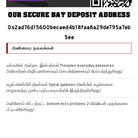
0x2ad76d15600becaed4b18faa8a29de795a7eb
5ea
அண்மைய தகவல்கள்
மக்களின் அன்றாட இன்பங்கள் Peoples everyday pleasures
அறிவாற்றல் விழிப்புணர்வையும் செயல்திறனையும் மேம்படுத்துகிறது!
சுழல் விண்மீன் திரள்கள் Spiral galaxies விண்மீன் சுழல்களாக
மாறுவதற்கு முன்பு பருப்பு வடிவத்தில் இருந்திருக்கிறது!
அன்னோம் கிட்டத்தட்ட Annom lists proteins 2 மில்லியன் புரதங்களை
பட்டியலிடுகிறது!