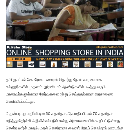
தமிழ்நாட்டில் கொரோனா வைரஸ் தொற்று நோய் காரணமாக
கல்லூரிகளில் முதலாம், இரண்டாம் ஆண்டுகளில் படித்து வரும்
மாணவர்களுக்கான தேர்வுகளை ரத்து செய்ததற்கான அரசாணை
வெளியிடப்பட்டது.
அதன்படி புற மதிப்பீட்டில் 30 சதவீதம், அகமதிப்பீட்டில் 70 சதவீதம்
எடுத்து தேர்ச்சி அறிவிக்கப்படும் என்று அரசாணையில் கூறப்பட்டுள்ளது.
சென்ற மார்ச் மாதம் முதல் கொரோனா வைரஸ் நோய் தொற்றால் ஊரடங்கு