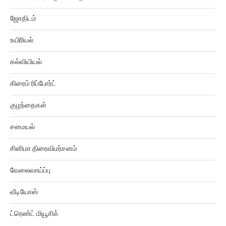
ஜோதிடம்
உயிரியல்
கல்வியியல்
கிரைம் ரிப்போர்ட்
குழந்தைகள்
சமையல்
சினிமா திரைவிமர்சனம்
வேலைவாய்ப்பு
வீடியோஸ்
ட்ரெண்ட் மியூசிக்