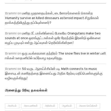
Brammi
on
மனித மூதாதையர்கள், டைனோசர்களைக் கொன்ற
Humanity survive an killed dinosaurs asteroid impact சிறுகோள்
தாக்கத்திலிருந்து தப்பியுள்ளனர்?
Brammi
on
மனித பீட் பாக்ஸிங்கைப் போலவே Orangutans make two
sounds at once ஒராங்குட்டான்கள் ஒரே நேரத்தில் இரண்டு ஒலிகளை
எழுப்ப முடியும் என்று ஆய்வுகள் தெரிவிக்கின்றன!
Brammi
on
ஒரு பயங்கரமான தந்திரம் The snow flies live in winter பனி
ஈக்கள் உறைபனியில் உயிர்வாழ உதவுகிறது.
Brammi
on
50 வருட ஆராய்ச்சியின் படி Math connects to music
இசையுடன் கணிதத்தை இணைப்பது அதிக தேர்வு மதிப்பெண்களுக்கு
வழிவகுக்கிறது!
அனைத்து பிரிவு தகவல்கள்
அரசியல்
அரசு பணிகள்
அறிவியல்
அழகியல்
அவசர செய்திகள்