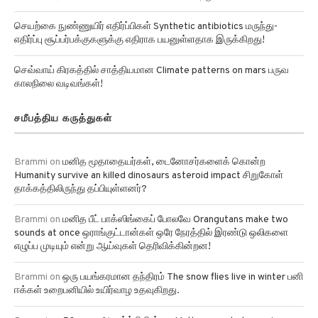
செயற்கை நுண்ணுயிர் எதிர்ப்பிகள் Synthetic antibiotics மருந்து-
எதிர்ப்பு சூப்பர்பக்குகளுக்கு எதிராக பயனுள்ளதாக இருக்கிறது!
செவ்வாய் கிரகத்தில் சாத்தியமான Climate patterns on mars பருவ
காலநிலை வடிவங்கள்!
சமீபத்திய கருத்துகள்
Brammi
on
மனித மூதாதையர்கள், டைனோசர்களைக் கொன்ற
Humanity survive an killed dinosaurs asteroid impact சிறுகோள்
தாக்கத்திலிருந்து தப்பியுள்ளனர்?
Brammi
on
மனித பீட் பாக்ஸிங்கைப் போலவே Orangutans make two
sounds at once ஒராங்குட்டான்கள் ஒரே நேரத்தில் இரண்டு ஒலிகளை
எழுப்ப முடியும் என்று ஆய்வுகள் தெரிவிக்கின்றன!
Brammi
on
ஒரு பயங்கரமான தந்திரம் The snow flies live in winter பனி
ஈக்கள் உறைபனியில் உயிர்வாழ உதவுகிறது.
Brammi
on
50 வருட ஆராய்ச்சியின் படி Math connects to music