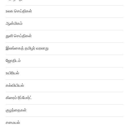
உலக செய்திகள்
ஆன்மிகம்
துளி செய்திகள்
இலங்கைத் தமிழர் வரலாறு
ஜோதிடம்
உயிரியல்
கல்வியியல்
கிரைம் ரிப்போர்ட்
குழந்தைகள்
சமையல்
சினிமா திரைவிமர்சனம்