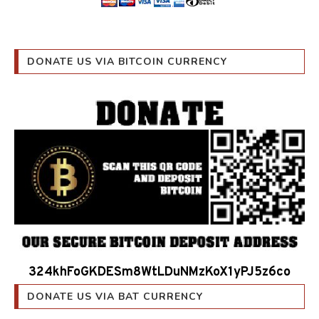
DONATE US VIA BITCOIN CURRENCY
324khFoGKDESm8WtLDuNMzKoX1yPJ5z6co
DONATE US VIA BAT CURRENCY