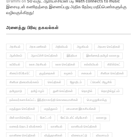
இசையுடன் கணிதத்தை இணைப்பது அதிக தேர்வு மதிப்பெண்களுக்கு
வழிவகுக்கிறது!
அனைத்து பிரிவு தகவல்கள்
அரசியல்
அரசு பணிகள்
அறிவியல்
அழகியல்
அவசர செய்திகள்
ஆன்மிகம்
ஆராய்ச்சி செய்திகள்
இந்தியா
இலங்கைத் தமிழர் வரலாறு
உயிரியல்
உலக அரசியல்
உலக செய்திகள்
கல்வியியல்
கிரிக்கெட்
கிரைம் ரிப்போர்ட்
குழந்தைகள்
சமூகம்
சமையல்
சினிமா செய்திகள்
சினிமா திரைவிமர்சனம்
செய்திகள்
ஜோதிடம்
ட்ரெண்ட் மியூசிக்
தமிழநாடு
தமிழ் ஈழம்
துளி செய்திகள்
தொழில்
தொழில்நுட்பம்
நல்லவர்களாக்கப்பட்ட இந்திராகாந்தி கொலையாளிகள்
பொழுதுபோக்கு
மருத்துவ செய்திகள்
மருத்துவம்
மாயமான இரகசியங்கள்
மின் வாக்கெடுப்பு
மோட்டார்
லேட்டெஸ்ட் வீடியோஸ்
வரலாறு
வலைத் தொடர் விமர்சனம்
வானியல்
வானியல் செய்திகள்
வானிலை செய்திகள்
விஞ்ஞானிகள்
விளையாட்டு
விவசாயம்