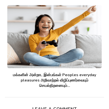
சுழல் விண்மீன் திரள்கள் Spiral galaxies விண்மீன்
சுழல்களாக மாறுவதற்கு முன்பு...
LEAVE A COMMENT