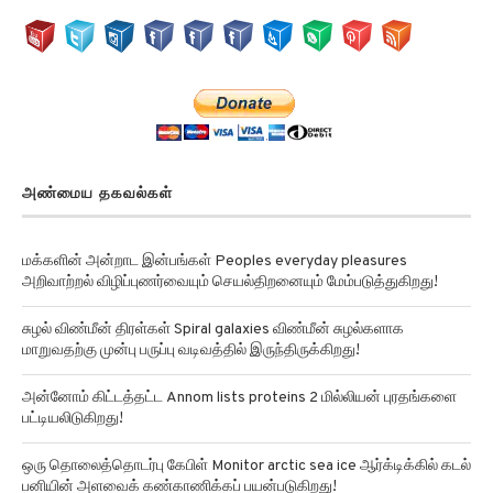
அண்மைய தகவல்கள்
மக்களின் அன்றாட இன்பங்கள் Peoples everyday pleasures
அறிவாற்றல் விழிப்புணர்வையும் செயல்திறனையும் மேம்படுத்துகிறது!
சுழல் விண்மீன் திரள்கள் Spiral galaxies விண்மீன் சுழல்களாக
மாறுவதற்கு முன்பு பருப்பு வடிவத்தில் இருந்திருக்கிறது!
அன்னோம் கிட்டத்தட்ட Annom lists proteins 2 மில்லியன் புரதங்களை
பட்டியலிடுகிறது!
ஒரு தொலைத்தொடர்பு கேபிள் Monitor arctic sea ice ஆர்க்டிக்கில் கடல்
பனியின் அளவைக் கண்காணிக்கப் பயன்படுகிறது!