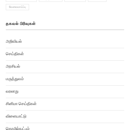
வேலைவாய்ப்பு
தகவல் பிரிவுகள்
அறிவியல்
செய்திகள்
அரசியல்
மருத்துவம்
வரலாறு
சினிமா செய்திகள்
விளையாட்டு
தொழில்நுட்பம்