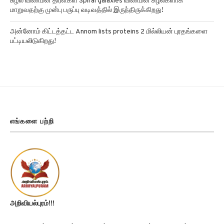
அன்னோம் கிட்டத்தட்ட Annom lists proteins 2 மில்லியன் புரதங்களை
பட்டியலிடுகிறது!
எங்களை பற்றி
அறிவியல்புரம்!!!
செய்திகள் | அரசியல் | அறிவியல் | தொழில்நுட்பம் | மருத்துவம் |