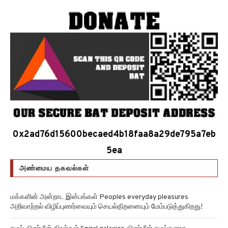
0x2ad76d15600becaed4b18faa8a29de795a7eb
5ea
அண்மைய தகவல்கள்
மக்களின் அன்றாட இன்பங்கள் Peoples everyday pleasures
அறிவாற்றல் விழிப்புணர்வையும் செயல்திறனையும் மேம்படுத்துகிறது!
சுழல் விண்மீன் திரள்கள் Spiral galaxies விண்மீன் சுழல்களாக
மாறுவதற்கு முன்பு பருப்பு வடிவத்தில் இருந்திருக்கிறது!