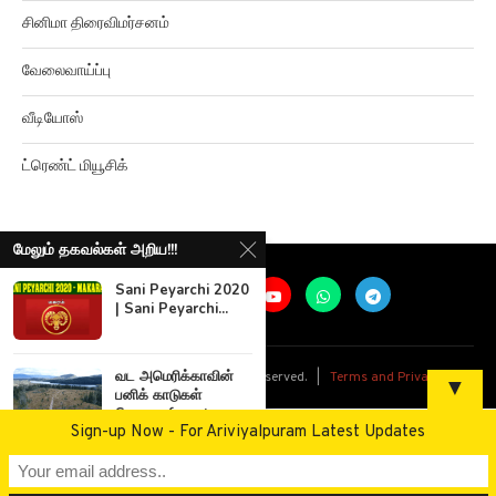
வேலைவாய்ப்பு
வீடியோஸ்
ட்ரெண்ட் மியூசிக்
மேலும் தகவல்கள் அறிய!!!
Sani Peyarchi 2020
| Sani Peyarchi...
@
2026
Ariviyalpuram. All rights reserved. |
Terms and Privacy
வட அமெரிக்காவின்
▼
பனிக் காடுகள்
Snowy forests...
Sign-up Now - For Ariviyalpuram Latest Updates
ஐஏஎஸ் தேர்வில்
வென்ற நடிகர் சின்னி