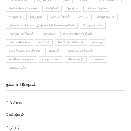
சினிமா திரைவிமர்சனம்
செய்திகள்
ஜோதிடம்
ட்ரெண்ட் மியூசிக்
தமிழநாடு
தமிழ் ஈழம்
துளி செய்திகள்
தொழில்
தொழில்நுட்பம்
நல்லவர்களாக்கப்பட்ட இந்திராகாந்தி கொலையாளிகள்
பொழுதுபோக்கு
மருத்துவ செய்திகள்
மருத்துவம்
மாயமான இரகசியங்கள்
மின் வாக்கெடுப்பு
மோட்டார்
லேட்டெஸ்ட் வீடியோஸ்
வரலாறு
வலைத் தொடர் விமர்சனம்
வானியல்
வானியல் செய்திகள்
வானிலை செய்திகள்
விஞ்ஞானிகள்
விளையாட்டு
விவசாயம்
வேலைவாய்ப்பு
தகவல் பிரிவுகள்
அறிவியல்
செய்திகள்
அரசியல்