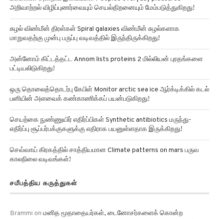
சுழல் விண்மீன் திரள்கள் Spiral galaxies விண்மீன் சுழல்களாக
மாறுவதற்கு முன்பு பருப்பு வடிவத்தில் இருந்திருக்கிறது!
அன்னோம் கிட்டத்தட்ட Annom lists proteins 2 மில்லியன் புரதங்களை
பட்டியலிடுகிறது!
ஒரு தொலைத்தொடர்பு கேபிள் Monitor arctic sea ice ஆர்க்டிக்கில் கடல்
பனியின் அளவைக் கண்காணிக்கப் பயன்படுகிறது!
செயற்கை நுண்ணுயிர் எதிர்ப்பிகள் Synthetic antibiotics மருந்து-
எதிர்ப்பு சூப்பர்பக்குகளுக்கு எதிராக பயனுள்ளதாக இருக்கிறது!
செவ்வாய் கிரகத்தில் சாத்தியமான Climate patterns on mars பருவ
காலநிலை வடிவங்கள்!
சமீபத்திய கருத்துகள்
Brammi
on
மனித மூதாதையர்கள், டைனோசர்களைக் கொன்ற
Humanity survive an killed dinosaurs asteroid impact சிறுகோள்