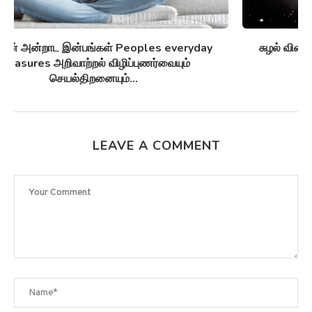
சுழல் விண்மீன் திரள்கள் Spiral galaxies விண்மீன்
சுழல்களாக மாறுவதற்கு முன்பு...
LEAVE A COMMENT