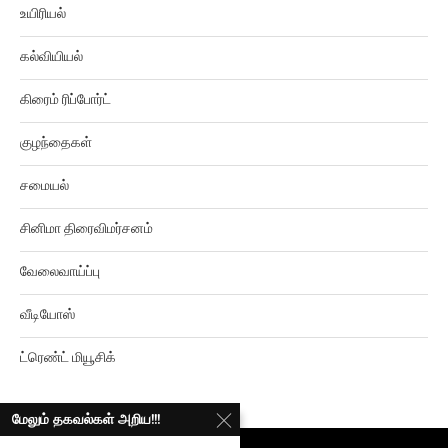
கல்வியியல்
கிரைம் ரிப்போர்ட்
குழந்தைகள்
சமையல்
சினிமா திரைவிமர்சனம்
வேலைவாய்ப்பு
வீடியோஸ்
ட்ரெண்ட் மியூசிக்
மேலும் தகவல்கள் அறிய!!!