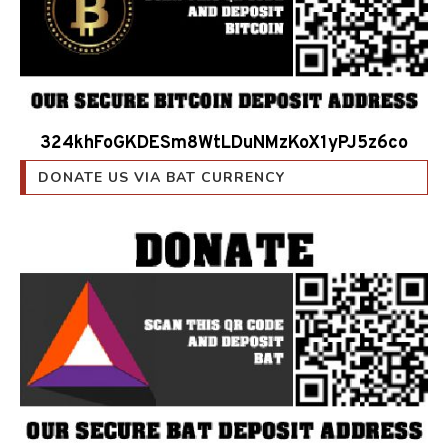
324khFoGKDESm8WtLDuNMzKoX1yPJ5z6co
DONATE US VIA BAT CURRENCY