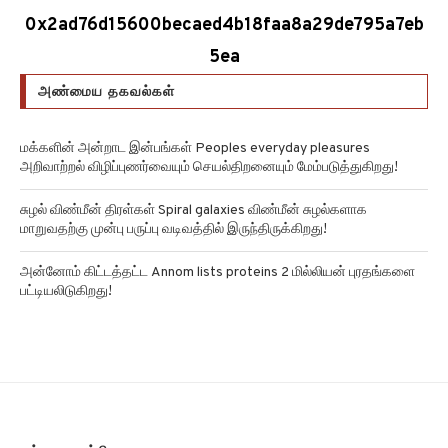
0x2ad76d15600becaed4b18faa8a29de795a7eb
5ea
அண்மைய தகவல்கள்
மக்களின் அன்றாட இன்பங்கள் Peoples everyday pleasures
அறிவாற்றல் விழிப்புணர்வையும் செயல்திறனையும் மேம்படுத்துகிறது!
சுழல் விண்மீன் திரள்கள் Spiral galaxies விண்மீன் சுழல்களாக
மாறுவதற்கு முன்பு பருப்பு வடிவத்தில் இருந்திருக்கிறது!
அன்னோம் கிட்டத்தட்ட Annom lists proteins 2 மில்லியன் புரதங்களை
பட்டியலிடுகிறது!
எங்களை பற்றி