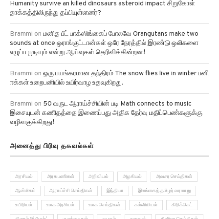
தாக்கத்திலிருந்து தப்பியுள்ளனர்?
Brammi
on
மனித பீட் பாக்ஸிங்கைப் போலவே Orangutans make two
sounds at once ஒராங்குட்டான்கள் ஒரே நேரத்தில் இரண்டு ஒலிகளை
எழுப்ப முடியும் என்று ஆய்வுகள் தெரிவிக்கின்றன!
Brammi
on
ஒரு பயங்கரமான தந்திரம் The snow flies live in winter பனி
ஈக்கள் உறைபனியில் உயிர்வாழ உதவுகிறது.
Brammi
on
50 வருட ஆராய்ச்சியின் படி Math connects to music
இசையுடன் கணிதத்தை இணைப்பது அதிக தேர்வு மதிப்பெண்களுக்கு
வழிவகுக்கிறது!
அனைத்து பிரிவு தகவல்கள்
அரசியல்
அரசு பணிகள்
அறிவியல்
அழகியல்
அவசர செய்திகள்
ஆன்மிகம்
ஆராய்ச்சி செய்திகள்
இந்தியா
இலங்கைத் தமிழர் வரலாறு
உயிரியல்
உலக அரசியல்
உலக செய்திகள்
கல்வியியல்
கிரிக்கெட்
கிரைம் ரிப்போர்ட்
குழந்தைகள்
சமூகம்
சமையல்
சினிமா செய்திகள்