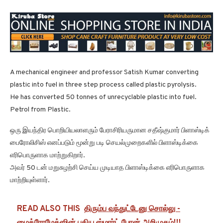
A mechanical engineer and professor Satish Kumar converting
plastic into fuel in three step process called plastic pyrolysis.
He has converted 50 tonnes of unrecyclable plastic into fuel.
Petrol from Plastic.
ஒரு இயந்திர பொறியியலாளரும் பேராசிரியருமான சதீஷ்குமார் பிளாஸ்டிக்
பைரோலிசிஸ் எனப்படும் மூன்று படி செயல்முறைகளில் பிளாஸ்டிக்கை
எரிபொருளாக மாற்றுகிறார்.
அவர் 50 டன் மறுசுழற்சி செய்ய முடியாத பிளாஸ்டிக்கை எரிபொருளாக
மாற்றியுள்ளார்.
READ ALSO THIS
திரும்ப வந்துட்டேனு சொல்லு -
மைக்ரோமேக்ஸின் புதிய ஸ்மார்ட் போன் அறிமுகம்!!!