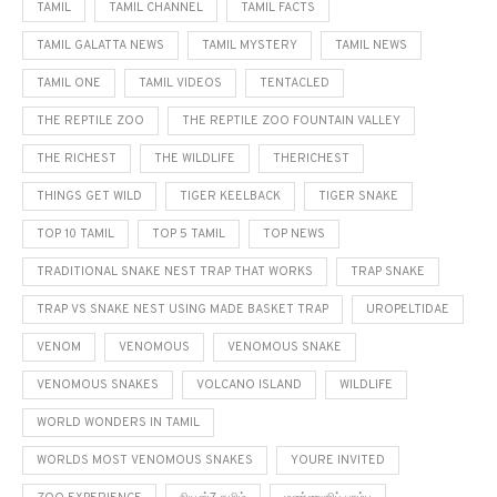
TAMIL
TAMIL CHANNEL
TAMIL FACTS
TAMIL GALATTA NEWS
TAMIL MYSTERY
TAMIL NEWS
TAMIL ONE
TAMIL VIDEOS
TENTACLED
THE REPTILE ZOO
THE REPTILE ZOO FOUNTAIN VALLEY
THE RICHEST
THE WILDLIFE
THERICHEST
THINGS GET WILD
TIGER KEELBACK
TIGER SNAKE
TOP 10 TAMIL
TOP 5 TAMIL
TOP NEWS
TRADITIONAL SNAKE NEST TRAP THAT WORKS
TRAP SNAKE
TRAP VS SNAKE NEST USING MADE BASKET TRAP
UROPELTIDAE
VENOM
VENOMOUS
VENOMOUS SNAKE
VENOMOUS SNAKES
VOLCANO ISLAND
WILDLIFE
WORLD WONDERS IN TAMIL
WORLDS MOST VENOMOUS SNAKES
YOURE INVITED