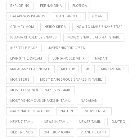
EXPLORING
FERNANDINA
FLORIDA
GALÁPAGOS ISLANDS
GIANT ANIMALS
GOWRI
GRUMPY MOM
HEIKO KIERA
HOW TO MAKE SNAKE TRAP
IGUANA CHASED BY SNAKES
INDIGO SNAKE EATS RAT SNAKE
INFERTILE EGGS
JAYPREHISTORICPETS
LIVING THE DREAM
LONG-NOSED WHIP
MADAN
MALAGASY LEAF-NOSED
MEETUP
MG
MIRZAMDARIF
MONSTERS
MOST DANGEROUS SNAKES IN TAMIL
MOST POISONOUS SNAKES IN TAMIL
MOST VENOMOUS SNAKES IN TAMIL
NAGAMANI
NATIONAL GEOGRAPHIC
NATURE
NEWS 7 NEWS
NEWS 7 TAMIL
NEWS IN TAMIL
NEWS7 TAMIL
OJATRO
OLD FRIENDS
OPHIDIOPHOBIA
PLANET EARTH