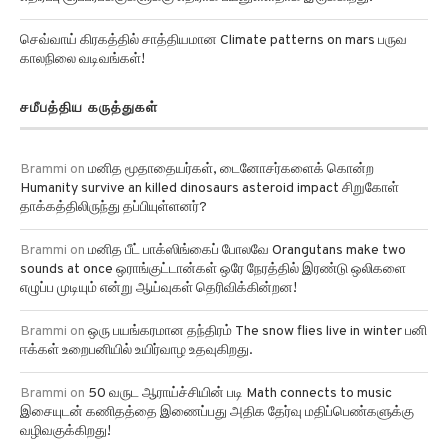
செவ்வாய் கிரகத்தில் சாத்தியமான Climate patterns on mars பருவ
காலநிலை வடிவங்கள்!
சமீபத்திய கருத்துகள்
Brammi
on
மனித மூதாதையர்கள், டைனோசர்களைக் கொன்ற
Humanity survive an killed dinosaurs asteroid impact சிறுகோள்
தாக்கத்திலிருந்து தப்பியுள்ளனர்?
Brammi
on
மனித பீட் பாக்ஸிங்கைப் போலவே Orangutans make two
sounds at once ஒராங்குட்டான்கள் ஒரே நேரத்தில் இரண்டு ஒலிகளை
எழுப்ப முடியும் என்று ஆய்வுகள் தெரிவிக்கின்றன!
Brammi
on
ஒரு பயங்கரமான தந்திரம் The snow flies live in winter பனி
ஈக்கள் உறைபனியில் உயிர்வாழ உதவுகிறது.
Brammi
on
50 வருட ஆராய்ச்சியின் படி Math connects to music
இசையுடன் கணிதத்தை இணைப்பது அதிக தேர்வு மதிப்பெண்களுக்கு
வழிவகுக்கிறது!