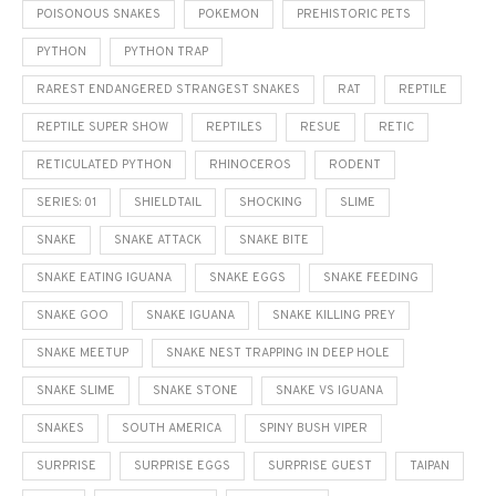
POISONOUS SNAKES
POKEMON
PREHISTORIC PETS
PYTHON
PYTHON TRAP
RAREST ENDANGERED STRANGEST SNAKES
RAT
REPTILE
REPTILE SUPER SHOW
REPTILES
RESUE
RETIC
RETICULATED PYTHON
RHINOCEROS
RODENT
SERIES: 01
SHIELDTAIL
SHOCKING
SLIME
SNAKE
SNAKE ATTACK
SNAKE BITE
SNAKE EATING IGUANA
SNAKE EGGS
SNAKE FEEDING
SNAKE GOO
SNAKE IGUANA
SNAKE KILLING PREY
SNAKE MEETUP
SNAKE NEST TRAPPING IN DEEP HOLE
SNAKE SLIME
SNAKE STONE
SNAKE VS IGUANA
SNAKES
SOUTH AMERICA
SPINY BUSH VIPER
SURPRISE
SURPRISE EGGS
SURPRISE GUEST
TAIPAN