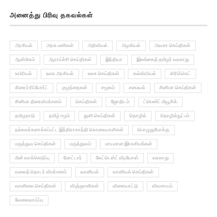
அனைத்து பிரிவு தகவல்கள்
அரசியல்
அரசு பணிகள்
அறிவியல்
அழகியல்
அவசர செய்திகள்
ஆன்மிகம்
ஆராய்ச்சி செய்திகள்
இந்தியா
இலங்கைத் தமிழர் வரலாறு
உயிரியல்
உலக அரசியல்
உலக செய்திகள்
கல்வியியல்
கிரிக்கெட்
கிரைம் ரிப்போர்ட்
குழந்தைகள்
சமூகம்
சமையல்
சினிமா செய்திகள்
சினிமா திரைவிமர்சனம்
செய்திகள்
ஜோதிடம்
ட்ரெண்ட் மியூசிக்
தமிழநாடு
தமிழ் ஈழம்
துளி செய்திகள்
தொழில்
தொழில்நுட்பம்
நல்லவர்களாக்கப்பட்ட இந்திராகாந்தி கொலையாளிகள்
பொழுதுபோக்கு
மருத்துவ செய்திகள்
மருத்துவம்
மாயமான இரகசியங்கள்
மின் வாக்கெடுப்பு
மோட்டார்
லேட்டெஸ்ட் வீடியோஸ்
வரலாறு
வலைத் தொடர் விமர்சனம்
வானியல்
வானியல் செய்திகள்
வானிலை செய்திகள்
விஞ்ஞானிகள்
விளையாட்டு
விவசாயம்
வேலைவாய்ப்பு