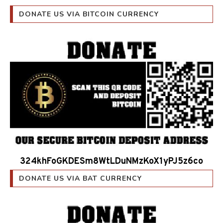
DONATE US VIA BITCOIN CURRENCY
324khFoGKDESm8WtLDuNMzKoX1yPJ5z6co
DONATE US VIA BAT CURRENCY