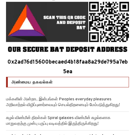
0x2ad76d15600becaed4b18faa8a29de795a7eb
5ea
அண்மைய தகவல்கள்
மக்களின் அன்றாட இன்பங்கள் Peoples everyday pleasures
அறிவாற்றல் விழிப்புணர்வையும் செயல்திறனையும் மேம்படுத்துகிறது!
சுழல் விண்மீன் திரள்கள் Spiral galaxies விண்மீன் சுழல்களாக
மாறுவதற்கு முன்பு பருப்பு வடிவத்தில் இருந்திருக்கிறது!
அன்னோம் கிட்டத்தட்ட Annom lists proteins 2 மில்லியன் புரதங்களை