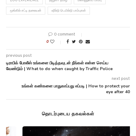
ZOO EXPERIENCE
நியூஸ்7 தமிழ்
மண்ணுளிப் பாம்பு
மூங்கில் சட்டி தலையன்
ஷீல்டு டெயில்டு பாம்புகள்
0 comment
0
previous post
டிராபிக் போலீஸ் உங்களை பிடித்தவுடன் நீங்கள் என்ன செய்ய
வேண்டும் | What to do when caught by Traffic Police
next post
உங்கள் கண்களை பாதுகாப்பது எப்படி | How to protect your
eye after 40
தொடர்புடைய தகவல்கள்