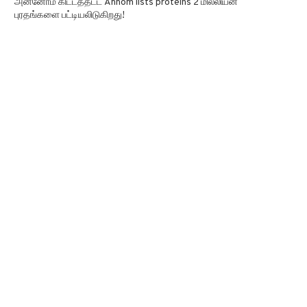
அன்னோம் கிட்டத்தட்ட Annom lists proteins 2 மில்லியன்
புரதங்களை பட்டியலிடுகிறது!
லர் நீண்ட கோவிட் நோயால் Long term
உலகில் மிக வேகமாக வளரும் பா
covid பாதிக்கப்படுவதற்கான
Fastest growing algae காலநில