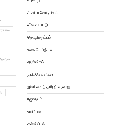
வரலாறு
சினிமா செய்திகள்
்
விளையாட்டு
மர்சனம்
தொழில்நுட்பம்
உலக செய்திகள்
தொழில்
ஆன்மிகம்
துளி செய்திகள்
இலங்கைத் தமிழர் வரலாறு
ள்
ஜோதிடம்
உயிரியல்
கல்வியியல்