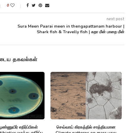
0
next post
Sura Meen Paarai meen in thengapattanam harbour |
Shark fish & Travelly fish | சுறா மீன் பாறை மீன்
ுடைய தகவல்கள்
ண்ணுயிர் எதிர்ப்பிகள்
செவ்வாய் கிரகத்தில் சாத்தியமான
சி
biotics மருந்து-எதிர்ப்பு
Climate patterns on mars பருவ