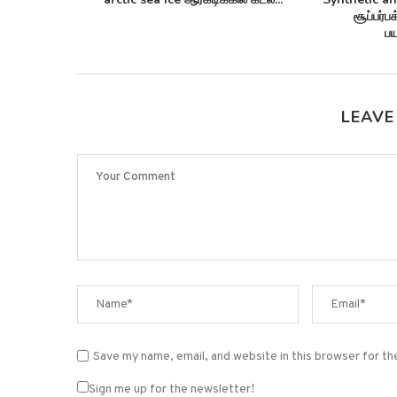
!
சூப்பர்ப
பய
LEAVE
Save my name, email, and website in this browser for t
Sign me up for the newsletter!