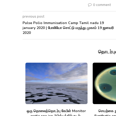
0 comment
previous post
Pulse Polio Immunisation Camp Tamil nadu 19
january 2020 | போலியோ சொட்டு மருந்து முகாம் 19 ஜனவரி
2020
தொடர்ப
nnom lists
ஒரு தொலைத்தொடர்பு கேபிள் Monitor
செயற்கை நு
புரதங்களை
arctic sea ice ஆர்க்டிக்கில் கடல்...
Synthetic anti