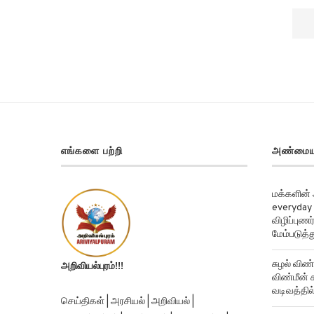
எங்களை பற்றி
அண்மைய
மக்களின்
everyday 
விழிப்புண
மேம்படுத்த
சுழல் விண்
அறிவியல்புரம்!!!
விண்மீன் ச
வடிவத்தில்
செய்திகள் | அரசியல் | அறிவியல் |