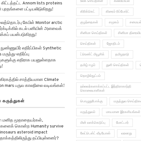
உலக செய்திகள்
கல்வியியல்
ிட்டத்தட்ட Annom lists proteins
ன் புரதங்களை பட்டியலிடுகிறது!
கிரிக்கெட்
கிரைம் ரிப்போர்ட்
்தொடர்பு கேபிள் Monitor arctic
குழந்தைகள்
சமூகம்
சமையல
ர்க்டிக்கில் கடல் பனியின் அளவைக்
சினிமா செய்திகள்
சினிமா திரைவி
்கப் பயன்படுகிறது!
செய்திகள்
ஜோதிடம்
ுண்ணுயிர் எதிர்ப்பிகள் Synthetic
 மருந்து-எதிர்ப்பு
ட்ரெண்ட் மியூசிக்
தமிழநாடு
்குகளுக்கு எதிராக பயனுள்ளதாக
தமிழ் ஈழம்
துளி செய்திகள்
ு!
தொழில்நுட்பம்
கிரகத்தில் சாத்தியமான Climate
on mars பருவ காலநிலை வடிவங்கள்!
நல்லவர்களாக்கப்பட்ட இந்திராகாந்தி
கொலையாளிகள்
ய கருத்துகள்
பொழுதுபோக்கு
மருத்துவ செய்திக
மருத்துவம்
மாயமான இரகசியங்கள்
n
மனித மூதாதையர்கள்,
மின் வாக்கெடுப்பு
மோட்டார்
களைக் கொன்ற Humanity survive
 dinosaurs asteroid impact
லேட்டெஸ்ட் வீடியோஸ்
வரலாறு
தாக்கத்திலிருந்து தப்பியுள்ளனர்?