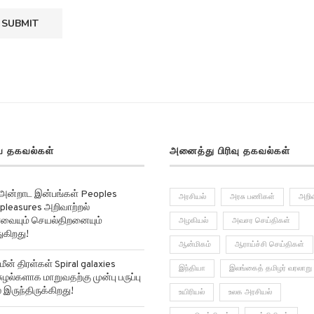
 தகவல்கள்
அனைத்து பிரிவு தகவல்கள்
 அன்றாட இன்பங்கள் Peoples
அரசியல்
அரசு பணிகள்
அறிவ
pleasures அறிவாற்றல்
ர்வையும் செயல்திறனையும்
அழகியல்
அவசர செய்திகள்
ுகிறது!
ஆன்மிகம்
ஆராய்ச்சி செய்திகள்
மீன் திரள்கள் Spiral galaxies
இந்தியா
இலங்கைத் தமிழர் வரலாறு
ுழல்களாக மாறுவதற்கு முன்பு பருப்பு
 இருந்திருக்கிறது!
உயிரியல்
உலக அரசியல்