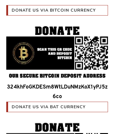
DONATE US VIA BITCOIN CURRENCY
324khFoGKDESm8WtLDuNMzKoX1yPJ5z
6co
DONATE US VIA BAT CURRENCY