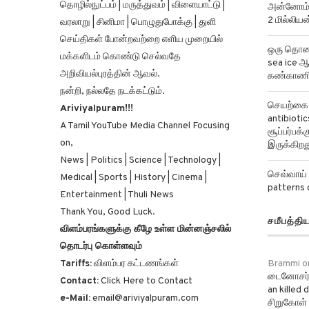
தொழில்நுட்பம் | மருத்துவம் | விளையாட்டு |
அன்னோம் க
2 மில்லிய
வரலாறு | சினிமா | பொழுதுபோக்கு | துளி
செய்திகள் போன்றவற்றை எளிய முறையில்
ஒரு தொலைத
மக்களிடம் கொண்டு செல்வதே
sea ice ஆ
அறிவியல்புரத்தின் ஆவல்.
கண்காணிக
நன்றி, நல்லதே நடக்கட்டும்.
செயற்கை ந
Ariviyalpuram!!!
antibiotics
A Tamil YouTube Media Channel Focusing
சூப்பர்பக
on,
இருக்கிறத
News | Politics | Science | Technology |
செவ்வாய் 
Medical | Sports | History | Cinema |
patterns 
Entertainment | Thuli News
Thank You, Good Luck.
சமீபத்தி
விளம்பரங்களுக்கு கீழே உள்ள மின்னஞ்சலில்
தொடர்பு கொள்ளவும்
Tariffs:
விளம்பர கட்டணங்கள்
Brammi
o
டைனோசர்
Contact:
Click Here to Contact
an killed
e-Mail:
email@ariviyalpuram.com
சிறுகோள் 