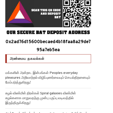
0x2ad76d15600becaed4b18faa8a29de7
95a7eb5ea
அண்மைய தகவல்கள்
மக்களின் அன்றாட இன்பங்கள் Peoples everyday
pleasures அறிவாற்றல் விழிப்புணர்வையும் செயல்திறனையும்
மேம்படுத்துகிறது!
சுழல் விண்மீன் திரள்கள் Spiral galaxies விண்மீன்
சுழல்களாக மாறுவதற்கு முன்பு பருப்பு வடிவத்தில்
இருந்திருக்கிறது!