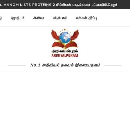
்ட ANNOM LISTS PROTEINS 2 மில்லியன் புரதங்களை பட்டியலிடுகிறது!
டு
ஜோதிடம்
சினிமா
வீடியோஸ்
மக்கள் தீர்ப்பு
No.1 அறிவியல் தகவல் இணையதளம்