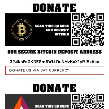
324khFoGKDESm8WtLDuNMzKoX1yPJ5z6co
DONATE US VIA BAT CURRENCY