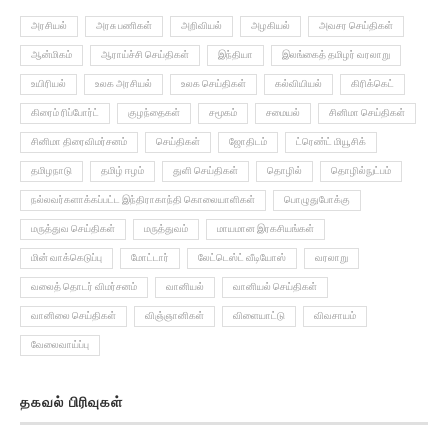
அரசியல்
அரசு பணிகள்
அறிவியல்
அழகியல்
அவசர செய்திகள்
ஆன்மிகம்
ஆராய்ச்சி செய்திகள்
இந்தியா
இலங்கைத் தமிழர் வரலாறு
உயிரியல்
உலக அரசியல்
உலக செய்திகள்
கல்வியியல்
கிரிக்கெட்
கிரைம் ரிப்போர்ட்
குழந்தைகள்
சமூகம்
சமையல்
சினிமா செய்திகள்
சினிமா திரைவிமர்சனம்
செய்திகள்
ஜோதிடம்
ட்ரெண்ட் மியூசிக்
தமிழநாடு
தமிழ் ஈழம்
துளி செய்திகள்
தொழில்
தொழில்நுட்பம்
நல்லவர்களாக்கப்பட்ட இந்திராகாந்தி கொலையாளிகள்
பொழுதுபோக்கு
மருத்துவ செய்திகள்
மருத்துவம்
மாயமான இரகசியங்கள்
மின் வாக்கெடுப்பு
மோட்டார்
லேட்டெஸ்ட் வீடியோஸ்
வரலாறு
வலைத் தொடர் விமர்சனம்
வானியல்
வானியல் செய்திகள்
வானிலை செய்திகள்
விஞ்ஞானிகள்
விளையாட்டு
விவசாயம்
வேலைவாய்ப்பு
தகவல் பிரிவுகள்
அறிவியல்