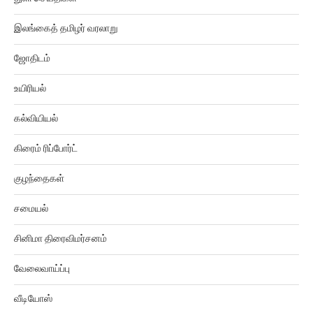
இலங்கைத் தமிழர் வரலாறு
ஜோதிடம்
உயிரியல்
கல்வியியல்
கிரைம் ரிப்போர்ட்
குழந்தைகள்
சமையல்
சினிமா திரைவிமர்சனம்
வேலைவாய்ப்பு
வீடியோஸ்