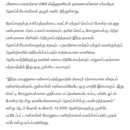
பரிணாம வரலாற்றை UMD விஞ்ஞானிகள் தலைமையிலான சர்வதேச
ஆராய்ச்சியாளர்கள் குழுக் கண்டறிந்துள்ளது.
நோய்களுக்கு சகிப்புத்தன்மை, வறட்சி மற்றும் வெப்பம் போன்ற மரபணு
பண்புகளை அடையாளம் காணவும், நவீன ரொட்டி கோதுமைக்கு அந்த
பண்புகளை மீண்டும் அறிமுகப்படுத்தவும் இந்த தகவல்
ஆராய்ச்சியாளர்களுக்கு உதவும். பருவநிலை மாற்றம் மற்றும் வரவிருக்கும்
ஆண்டுகளில் எதிர்பார்க்கப்படும் கடுமையான வானிலை
ஆகியவற்றிலிருந்து உலகின் உணவு விநியோகத்தைப் பாதுகாப்பதற்கான
பந்தயத்தில் இது ஒரு முக்கிய படியாகும்.
“இந்த மரபணுவை வரிசைப்படுத்துவதில் மிகவும் உற்சாகமான விஷயம்
என்னவென்றால், ஐன்கார்ன் உண்மையிலேயே ஒரு மாதிரி இனமாகும். இது
ரொட்டி கோதுமைக்கான குறிப்பாக மட்டுமல்லாமல், கம்பு, பார்லி, ஓட்ஸ்
போன்ற பிற சிறு தானியங்களையும் ஆராய்ச்சிக்கு பயன்படுத்தலாம்”
என்று ஆடம் ஷோன் கூறினார். 12,000 ஆண்டுகளுக்கு முன்பே
பயிரிடப்பட்ட ஈன்கார்ன் கோதுமை மனிதர்களால் வளர்க்கப்படும் முதல்
பயிர் என்று நம்பப்படுகிறது.