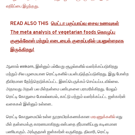
எதிர்ப்பை இழந்தது.
READ ALSO THIS
மெட்டா பகுப்பாய்வு சைவ உணவுகள்
The meta analysis of vegetarian foods கொழுப்பு
குளுக்கோஸ் மற்றும் எடையைக் குறைப்பதில் பயனுள்ளதாக
இருக்கிறது!
ஆனால் einkorn, இன்னும் பல்வேறு சூழல்களில் வளர்க்கப்படுகிறது
மற்றும் சில பழமையான ரொட்டிகளில் பயன்படுத்தப்படுகிறது. இது போன்ற
தீவிரமான தேர்ந்தெடுக்கப்பட்ட இனப்பெருக்கம் செய்யப்படவில்லை.
அதாவது அதன் பல மீள்தன்மை பண்புகளை பராமரிக்கிறது. மேலும்
ரொட்டி கோதுமை போலல்லாமல், காட்டு மற்றும் வளர்க்கப்பட்ட ஐன்கார்ன்
வகைகள் இன்னும் உள்ளன.
ரொட்டி கோதுமையில் உள்ள நூறாயிரக்கணக்கான
மரபணுக்களில்
எது
மீள் தன்மைக்கு காரணமாகிறது என்பதை தீர்மானிப்பது கடினமான
பணியாகும். அங்குதான் ஐன்கார்ன் வருகிறது. திவாரி, ரொட்டி