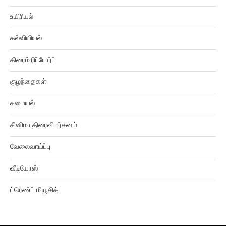
உயிரியல்
கல்வியியல்
கிரைம் ரிப்போர்ட்
குழந்தைகள்
சமையல்
சினிமா திரைவிமர்சனம்
வேலைவாய்ப்பு
வீடியோஸ்
ட்ரெண்ட் மியூசிக்