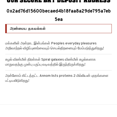
0x2ad76d15600becaed4b18faa8a29de795a7eb
5ea
அண்மைய தகவல்கள்
மக்களின் அன்றாட இன்பங்கள் Peoples everyday pleasures
அறிவாற்றல் விழிப்புணர்வையும் செயல்திறனையும் மேம்படுத்துகிறது!
சுழல் விண்மீன் திரள்கள் Spiral galaxies விண்மீன் சுழல்களாக
மாறுவதற்கு முன்பு பருப்பு வடிவத்தில் இருந்திருக்கிறது!
அன்னோம் கிட்டத்தட்ட Annom lists proteins 2 மில்லியன் புரதங்களை
பட்டியலிடுகிறது!