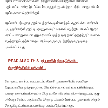
ஆராய்ச்சியாளர்கள் கண்டறிந்துள்ளனர். மரபணுவின் விரிவான
பகுப்பாய்வு மனித இடம்பெயர்வு மற்றும் குடியேற்றம் பற்றிய மானுடவியல்
ஆய்வுகளை தெரிவிக்கும்.
ஆய்வின் மற்றொரு குறிப்பிடத்தக்க முன்னேற்றம், ஆராய்ச்சியாளர்கள்
முழு ஐன்கார்ன் குறிப்பு மரபணுவையும் வரிசைப்படுத்திய வேகம் ஆகும்.
ரொட்டி கோதுமை மரபணு வரிசைப்படுத்த ஒரு தசாப்தத்திற்கும் மேலாக
எடுத்தாலும், தற்போதைய ஆய்வு ஒரு வருடத்திற்கு ஒரு முறை
முடிக்கப்பட்டது.
READ ALSO THIS
ஜப்பானில் நிலநடுக்கம் -
பேரதிர்ச்சியில் மக்கள்!!!
கோதுமை வளர்ப்பு கூட்டமைப்பு திவாரி முன்னணியில் சர்வதேச
நிபுணர்களின் ஒத்துழைப்பை ஆராய்ச்சியாளர்கள் பாராட்டுகின்றனர்.
நான்கு கண்டங்களில் உள்ள ஆறு நாடுகளில் உள்ள நிபுணர்களுடன், குழு
பல்வேறு சிறப்புப் பகுதிகளில் இருந்து மிகவும் மேம்பட்ட முறைகள் மற்றும்
தொழில்நுட்பங்களை பணிக்கு பயன்படுத்தியுள்ளது.