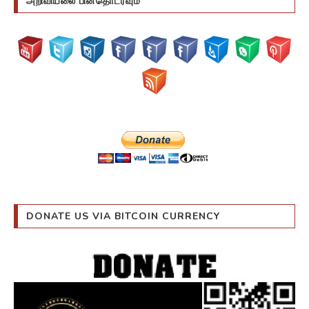
அறிவியலை பின்தொடரவும்
DONATE US VIA BITCOIN CURRENCY