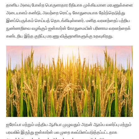
தானிய அளவு போன்ற பொருளாதார ரீதியாக முக்கியமான மரபணுக்களை
அடையாளம் கண்டு, அவற்றை ரொட்டி கோதுமையாக தேர்ந்தெடுத்து
இனப்பெருக்கம் செய்யத் தொடங்கியுள்ளனர். மனித வரலாற்றைப் பற்றிய
நுண்ணறிவை வழங்கும் ஐன்கார்ன் கோதுமையின் பரிணாம வரலாற்றைக்
கண்டறிய இந்த குறிப்பு மரபணு விஞ்ஞானிகளுக்கு உதவுகிறது.
ஐரோப்பா மற்றும் மத்திய ஆசியா முழுவதும் அதன் ஆரம்ப வளர்ப்பு மற்றும்
பரவலில் இருந்து ஐன்கார்ன் பல முறை கலப்பினப்படுத்தப்பட்டதாக