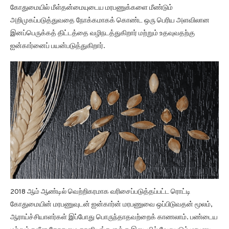
கோதுமையில் மீள்தன்மையுடைய மரபணுக்களை மீண்டும்
அறிமுகப்படுத்துவதை நோக்கமாகக் கொண்ட ஒரு பெரிய அளவிலான
இனப்பெருக்கத் திட்டத்தை வழிநடத்துகிறார் மற்றும் உதவுவதற்கு
ஐன்கார்னைப் பயன்படுத்துகிறார்.
2018 ஆம் ஆண்டில் வெற்றிகரமாக வரிசைப்படுத்தப்பட்ட ரொட்டி
கோதுமையின் மரபணுவுடன் ஐன்கார்ன் மரபணுவை ஒப்பிடுவதன் மூலம்,
ஆராய்ச்சியாளர்கள் இப்போது பொருந்தாதவற்றைக் காணலாம். பண்டைய