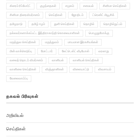
கிரைம் ரிப்போர்ட்
குழந்தைகள்
சமூகம்
சமையல்
சினிமா செய்திகள்
சினிமா திரைவிமர்சனம்
செய்திகள்
ஜோதிடம்
ட்ரெண்ட் மியூசிக்
தமிழநாடு
தமிழ் ஈழம்
துளி செய்திகள்
தொழில்
தொழில்நுட்பம்
நல்லவர்களாக்கப்பட்ட இந்திராகாந்தி கொலையாளிகள்
பொழுதுபோக்கு
மருத்துவ செய்திகள்
மருத்துவம்
மாயமான இரகசியங்கள்
மின் வாக்கெடுப்பு
மோட்டார்
லேட்டெஸ்ட் வீடியோஸ்
வரலாறு
வலைத் தொடர் விமர்சனம்
வானியல்
வானியல் செய்திகள்
வானிலை செய்திகள்
விஞ்ஞானிகள்
விளையாட்டு
விவசாயம்
வேலைவாய்ப்பு
தகவல் பிரிவுகள்
அறிவியல்
செய்திகள்