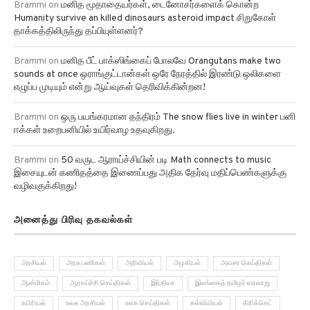
Brammi
on
மனித மூதாதையர்கள், டைனோசர்களைக் கொன்ற
Humanity survive an killed dinosaurs asteroid impact சிறுகோள்
தாக்கத்திலிருந்து தப்பியுள்ளனர்?
Brammi
on
மனித பீட் பாக்ஸிங்கைப் போலவே Orangutans make two
sounds at once ஒராங்குட்டான்கள் ஒரே நேரத்தில் இரண்டு ஒலிகளை
எழுப்ப முடியும் என்று ஆய்வுகள் தெரிவிக்கின்றன!
Brammi
on
ஒரு பயங்கரமான தந்திரம் The snow flies live in winter பனி
ஈக்கள் உறைபனியில் உயிர்வாழ உதவுகிறது.
Brammi
on
50 வருட ஆராய்ச்சியின் படி Math connects to music
இசையுடன் கணிதத்தை இணைப்பது அதிக தேர்வு மதிப்பெண்களுக்கு
வழிவகுக்கிறது!
அனைத்து பிரிவு தகவல்கள்
அரசியல்
அரசு பணிகள்
அறிவியல்
அழகியல்
அவசர செய்திகள்
ஆன்மிகம்
ஆராய்ச்சி செய்திகள்
இந்தியா
இலங்கைத் தமிழர் வரலாறு
உயிரியல்
உலக அரசியல்
உலக செய்திகள்
கல்வியியல்
கிரிக்கெட்