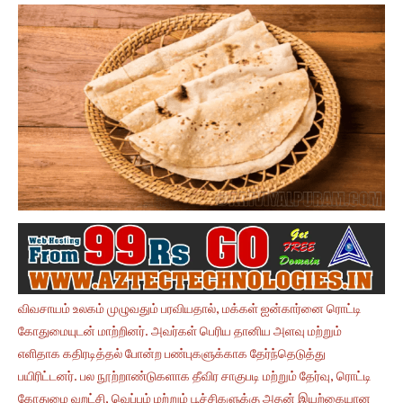
விவசாயம் உலகம் முழுவதும் பரவியதால், மக்கள் ஐன்கார்னை ரொட்டி
கோதுமையுடன் மாற்றினர். அவர்கள் பெரிய தானிய அளவு மற்றும்
எளிதாக கதிரடித்தல் போன்ற பண்புகளுக்காக தேர்ந்தெடுத்து
பயிரிட்டனர். பல நூற்றாண்டுகளாக தீவிர சாகுபடி மற்றும் தேர்வு, ரொட்டி
கோதுமை வறட்சி, வெப்பம் மற்றும் பூச்சிகளுக்கு அதன் இயற்கையான