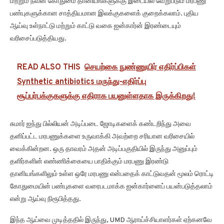
மற்றும் நவீன கோதுமை தானியங்களுக்கு இடையில் வேறுபடும் மரபணு
பண்புகளுக்கான சாத்தியமான இலக்குகளைக் குறைக்கலாம். புதிய
ஆய்வு உள்நாட்டு மற்றும் காட்டு வகை ஐன்கார்ன் இரண்டையும்
வரிசைப்படுத்தியது.
READ ALSO THIS
செயற்கை நுண்ணுயிர் எதிர்ப்பிகள்
Synthetic antibiotics மருந்து-எதிர்ப்பு
சூப்பர்பக்குகளுக்கு எதிராக பயனுள்ளதாக இருக்கிறது!
சுமார் ஐந்து பில்லியன் அடிப்படை ஜோடிகளைக் கண்டறிந்து அவை
தனிப்பட்ட மரபணுக்களை உருவாக்கி அவற்றை சரியான வரிசையில்
வைக்கின்றன. ஒரு தாவரம் அதன் அடிப்பகுதியில் இருந்து அனுப்பும்
தளிர்களின் எண்ணிக்கையை பாதிக்கும் மரபணு இரண்டு
தானியங்களிலும் உள்ள ஒரே மரபணு என்பதைக் காட்டுவதன் மூலம் ரொட்டி
கோதுமையின் பண்புகளை வரைபடமாக்க ஐன்கார்னைப் பயன்படுத்தலாம்
என்று ஆய்வு நிரூபித்தது.
இந்த ஆய்வை முடித்ததில் இருந்து, UMD ஆராய்ச்சியாளர்கள் ஏற்கனவே