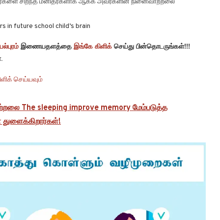
அவர்களை சிறந்த மனிதர்களாக ஆக்க அவர்களின் நினைவாற்றலை
in future school child’s brain
ல்புரம்
இணையதளத்தை
இங்கே கிளிக்
செய்து பின்தொடருங்கள்!!!
.
ளிக் செய்யவும்
ற்றலை The sleeping improve memory மேம்படுத்த
 துளைக்கிறார்கள்!