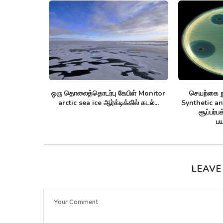
nnom lists
ஒரு தொலைத்தொடர்பு கேபிள் Monitor
செயற்கை நு
புரதங்களை
arctic sea ice ஆர்க்டிக்கில் கடல்...
Synthetic anti
!
சூப்பர்ப
பய
LEAVE