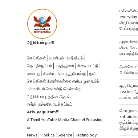
மக்களின்
everyday 
விழிப்புண
மேம்படுத்த
சுழல் விண்
அறிவியல்புரம்!!!
விண்மீன் ச
வடிவத்தில்
செய்திகள் | அரசியல் | அறிவியல் |
தொழில்நுட்பம் | மருத்துவம் | விளையாட்டு |
அன்னோம் க
2 மில்லிய
வரலாறு | சினிமா | பொழுதுபோக்கு | துளி
செய்திகள் போன்றவற்றை எளிய முறையில்
ஒரு தொலைத
மக்களிடம் கொண்டு செல்வதே
sea ice ஆ
அறிவியல்புரத்தின் ஆவல்.
கண்காணிக
நன்றி, நல்லதே நடக்கட்டும்.
செயற்கை ந
Ariviyalpuram!!!
antibiotics
A Tamil YouTube Media Channel Focusing
சூப்பர்பக
on,
இருக்கிறத
News | Politics | Science | Technology |