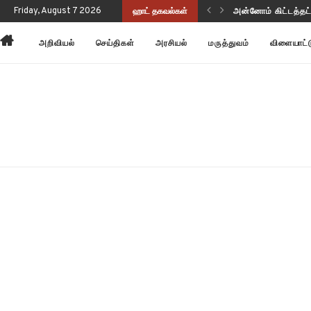
ுப்பு வடிவத்தில் இருந்திருக்கிறது!
Friday, August 7 2026
ஹாட் தகவல்கள்
அன்னோம் கிட்டத்தட
அறிவியல்
செய்திகள்
அரசியல்
மருத்துவம்
விளையாட்