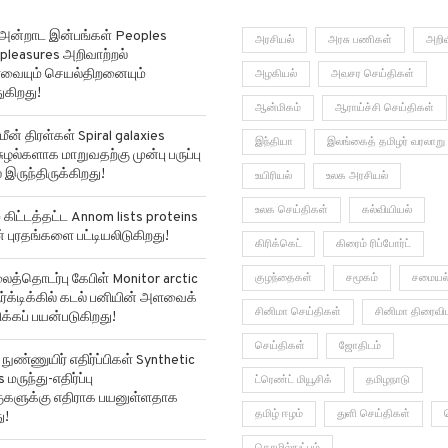
 அன்றாட இன்பங்கள் Peoples
அரசியல்
அரசு பணிகள்
அறிவ
pleasures அறிவாற்றல்
ர்வையும் செயல்திறனையும்
அழகியல்
அவசர செய்திகள்
ுகிறது!
ஆன்மிகம்
ஆராய்ச்சி செய்திகள்
மீன் திரள்கள் Spiral galaxies
இந்தியா
இலங்கைத் தமிழர் வரலாறு
ுழல்களாக மாறுவதற்கு முன்பு பருப்பு
 இருந்திருக்கிறது!
உயிரியல்
உலக அரசியல்
உலக செய்திகள்
கல்வியியல்
ிட்டத்தட்ட Annom lists proteins
ன் புரதங்களை பட்டியலிடுகிறது!
கிரிக்கெட்
கிரைம் ரிப்போர்ட்
்தொடர்பு கேபிள் Monitor arctic
குழந்தைகள்
சமூகம்
சமையல
ர்க்டிக்கில் கடல் பனியின் அளவைக்
சினிமா செய்திகள்
சினிமா திரைவி
்கப் பயன்படுகிறது!
செய்திகள்
ஜோதிடம்
ுண்ணுயிர் எதிர்ப்பிகள் Synthetic
 மருந்து-எதிர்ப்பு
ட்ரெண்ட் மியூசிக்
தமிழநாடு
்குகளுக்கு எதிராக பயனுள்ளதாக
தமிழ் ஈழம்
துளி செய்திகள்
ு!