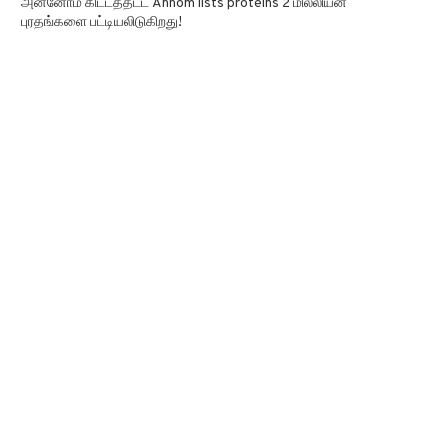
அன்னோம் கிட்டத்தட்ட Annom lists proteins 2 மில்லியன்
புரதங்களை பட்டியலிடுகிறது!