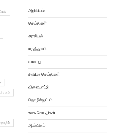
அறிவியல்
ியல்
செய்திகள்
அரசியல்
மருத்துவம்
வரலாறு
சினிமா செய்திகள்
்
விளையாட்டு
மர்சனம்
தொழில்நுட்பம்
உலக செய்திகள்
தொழில்
ஆன்மிகம்