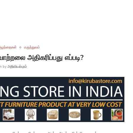
குழந்தைகள்
மருத்துவம்
ற்றலை அதிகரிப்பது எப்படி?
en by
அறிவியல்புரம்