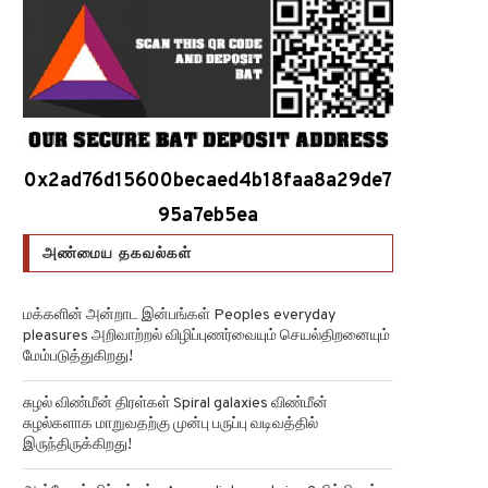
0x2ad76d15600becaed4b18faa8a29de7
95a7eb5ea
அண்மைய தகவல்கள்
மக்களின் அன்றாட இன்பங்கள் Peoples everyday
pleasures அறிவாற்றல் விழிப்புணர்வையும் செயல்திறனையும்
மேம்படுத்துகிறது!
சுழல் விண்மீன் திரள்கள் Spiral galaxies விண்மீன்
சுழல்களாக மாறுவதற்கு முன்பு பருப்பு வடிவத்தில்
இருந்திருக்கிறது!