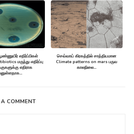
ண்ணுயிர் எதிர்ப்பிகள்
செவ்வாய் கிரகத்தில் சாத்தியமான
சி
biotics மருந்து-எதிர்ப்பு
Climate patterns on mars பருவ
க்குகளுக்கு எதிராக
காலநிலை...
னுள்ளதாக...
 A COMMENT