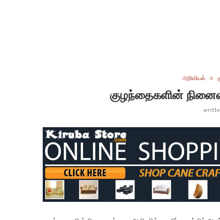
அறிவியல்
குழந்தைகளின் நினைவா
writt