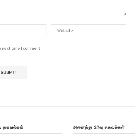
he next time I comment.
 தகவல்கள்
அனைத்து பிரிவு தகவல்கள்