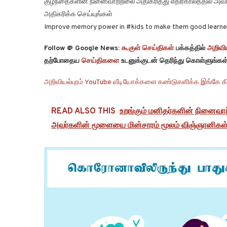
குழந்தைகளின் நினைவாற்றலை அதிகரித்து எதிர்காலத்தில் 
அதிகரிக்க செய்யுங்கள்
Improve memory power in #kids to make them good learners 
Follow @ Google News:
கூகுள் செய்திகள்
பக்கத்தில்
அறிவிய
தற்போதைய
செய்திகளை
உடனுக்குடன் தெரிந்து கொள்ளுங்கள்
அறிவியல்புரம் YouTube வீடியோக்களை கண்டுகளிக்க இங்கே கி
READ ALSO THIS
உறங்கும் மனிதர்களின் நினைவா
அவர்களின் மூளையை மின்சாரம் மூலம் விஞ்ஞானிகள்