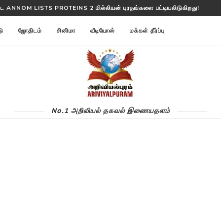
்ட ANNOM LISTS PROTEINS 2 மில்லியன் புரதங்களை பட்டியலிடுகிறது!
டு
ஜோதிடம்
சினிமா
வீடியோஸ்
மக்கள் தீர்ப்பு
No.1 அறிவியல் தகவல் இணையதளம்