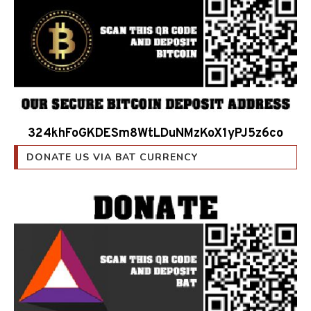
324khFoGKDESm8WtLDuNMzKoX1yPJ5z6co
DONATE US VIA BAT CURRENCY