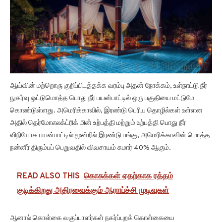
ஆய்வின் மற்றொரு குறிப்பிடத்தக்க வரம்பு அதன் நோக்கம், உள்நாட்டு நீர்
நுகர்வு ஒட்டுமொத்த பொது நீர் பயன்பாட்டில் ஒரு பகுதியை மட்டுமே
கொண்டுள்ளது. அமெரிக்காவில், இரண்டு பெரிய தொழில்கள் உள்ளன
அதில் தெர்மோஎலக்ட்ரிக் மின் உற்பத்தி மற்றும் உற்பத்தி பொது நீர்
விநியோக பயன்பாட்டில் மூன்றில் இரண்டு பங்கு, அமெரிக்காவின் மொத்த
நன்னீர் திரும்பப் பெறுவதில் விவசாயம் சுமார் 40% ஆகும்.
READ ALSO THIS
கொசுக்கள் ஏதற்காக ரத்தம்
குடிக்கிறது அதிரவைக்கும் ஆராய்ச்சி முடிவுகள்
ஆனால் கொள்கை வகுப்பாளர்கள் நகர்ப்புறக் கொள்கையை