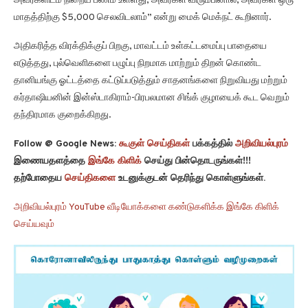
அவர்களிடம் நிறைய பணம் உள்ளது, அவர்கள் விரும்பினால், அவர்கள் ஒரு
மாதத்திற்கு $5,000 செலவிடலாம்” என்று மைக் மெக்நட் கூறினார்.
அதிகரித்த விரக்திக்குப் பிறகு, மாவட்டம் உள்கட்டமைப்பு பாதையை
எடுத்தது, புல்வெளிகளை பழுப்பு நிறமாக மாற்றும் திறன் கொண்ட
தானியங்கு ஓட்டத்தை கட்டுப்படுத்தும் சாதனங்களை நிறுவியது மற்றும்
கர்தாஷியனின் இன்ஸ்டாகிராம்-பிரபலமான சிங்க் குழாயைக் கூட வெறும்
தந்திரமாக குறைக்கிறது.
Follow @ Google News:
கூகுள் செய்திகள்
பக்கத்தில்
அறிவியல்புரம்
இணையதளத்தை
இங்கே கிளிக்
செய்து பின்தொடருங்கள்!!!
தற்போதைய
செய்திகளை
உடனுக்குடன் தெரிந்து கொள்ளுங்கள்.
அறிவியல்புரம் YouTube வீடியோக்களை கண்டுகளிக்க இங்கே கிளிக்
செய்யவும்