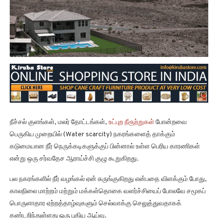
நீச்சல் குளங்கள், மலர் தோட்டங்கள்,
உட்புற நீரூற்றுகள்
போன்றவை
பெருகிய முறையில் (Water scarcity) நகரங்களைத் தாக்கும்
கடுமையான நீர் நெருக்கடிகளுக்குப் பின்னால் உள்ள பெரிய காரணிகள்
என்று ஒரு சர்வதேச ஆராய்ச்சி குழு கூறுகிறது.
பல நகரங்களில் நீர் வழங்கல் ஏன் சுருங்குகிறது என்பதை விளக்கும் போது,
காலநிலை மாற்றம் மற்றும் மக்கள்தொகை வளர்ச்சியைப் போலவே சமூகப்
பொருளாதார ஏற்றத்தாழ்வுகளும் செல்வாக்கு செலுத்துவதாகக்
கண்டறிந்துள்ளது ஒரு புதிய ஆய்வு.