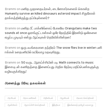
Brammi
on
மனித மூதாதையர்கள், டைனோசர்களைக் கொன்ற
Humanity survive an killed dinosaurs asteroid impact சிறுகோள்
தாக்கத்திலிருந்து தப்பியுள்ளனர்?
Brammi
on
மனித பீட் பாக்ஸிங்கைப் போலவே Orangutans make two
sounds at once ஒராங்குட்டான்கள் ஒரே நேரத்தில் இரண்டு ஒலிகளை
எழுப்ப முடியும் என்று ஆய்வுகள் தெரிவிக்கின்றன!
Brammi
on
ஒரு பயங்கரமான தந்திரம் The snow flies live in winter பனி
ஈக்கள் உறைபனியில் உயிர்வாழ உதவுகிறது.
Brammi
on
50 வருட ஆராய்ச்சியின் படி Math connects to music
இசையுடன் கணிதத்தை இணைப்பது அதிக தேர்வு மதிப்பெண்களுக்கு
வழிவகுக்கிறது!
அனைத்து பிரிவு தகவல்கள்
அரசியல்
அரசு பணிகள்
அறிவியல்
அழகியல்
அவசர செய்திகள்
ஆன்மிகம்
ஆராய்ச்சி செய்திகள்
இந்தியா
இலங்கைத் தமிழர் வரலாறு