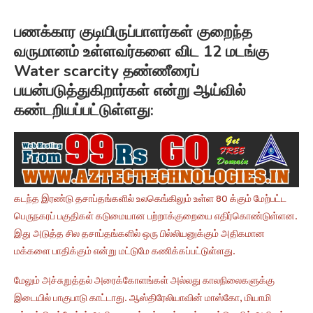
பணக்கார குடியிருப்பாளர்கள் குறைந்த
வருமானம் உள்ளவர்களை விட 12 மடங்கு
Water scarcity தண்ணீரைப்
பயன்படுத்துகிறார்கள் என்று ஆய்வில்
கண்டறியப்பட்டுள்ளது:
கடந்த இரண்டு தசாப்தங்களில் உலகெங்கிலும் உள்ள 80 க்கும் மேற்பட்ட
பெருநகரப் பகுதிகள் கடுமையான பற்றாக்குறையை எதிர்கொண்டுள்ளன.
இது அடுத்த சில தசாப்தங்களில் ஒரு பில்லியனுக்கும் அதிகமான
மக்களை பாதிக்கும் என்று மட்டுமே கணிக்கப்பட்டுள்ளது.
மேலும் அச்சுறுத்தல் அரைக்கோளங்கள் அல்லது காலநிலைகளுக்கு
இடையில் பாகுபாடு காட்டாது. ஆஸ்திரேலியாவின் மாஸ்கோ, மியாமி