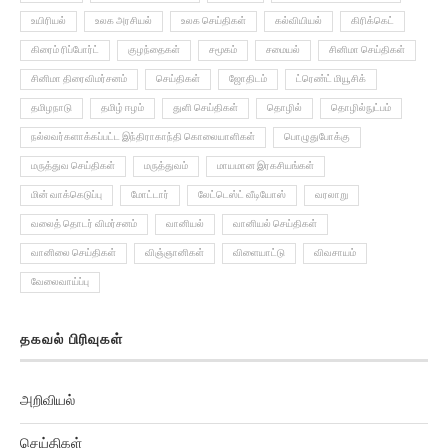
உயிரியல்
உலக அரசியல்
உலக செய்திகள்
கல்வியியல்
கிரிக்கெட்
கிரைம் ரிப்போர்ட்
குழந்தைகள்
சமூகம்
சமையல்
சினிமா செய்திகள்
சினிமா திரைவிமர்சனம்
செய்திகள்
ஜோதிடம்
ட்ரெண்ட் மியூசிக்
தமிழநாடு
தமிழ் ஈழம்
துளி செய்திகள்
தொழில்
தொழில்நுட்பம்
நல்லவர்களாக்கப்பட்ட இந்திராகாந்தி கொலையாளிகள்
பொழுதுபோக்கு
மருத்துவ செய்திகள்
மருத்துவம்
மாயமான இரகசியங்கள்
மின் வாக்கெடுப்பு
மோட்டார்
லேட்டெஸ்ட் வீடியோஸ்
வரலாறு
வலைத் தொடர் விமர்சனம்
வானியல்
வானியல் செய்திகள்
வானிலை செய்திகள்
விஞ்ஞானிகள்
விளையாட்டு
விவசாயம்
வேலைவாய்ப்பு
தகவல் பிரிவுகள்
அறிவியல்
செய்திகள்