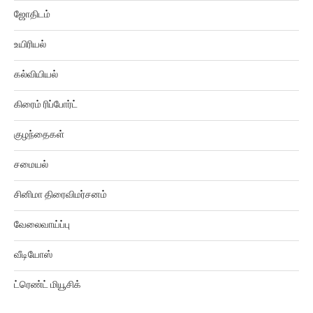
ஜோதிடம்
உயிரியல்
கல்வியியல்
கிரைம் ரிப்போர்ட்
குழந்தைகள்
சமையல்
சினிமா திரைவிமர்சனம்
வேலைவாய்ப்பு
வீடியோஸ்
ட்ரெண்ட் மியூசிக்