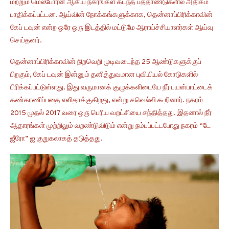
மற்றும் மெல்போர்ன் ஆகிய நகரங்கள் கடந்த பத்தாண்டுகளில் அதிகம்
பாதிக்கப்பட்டன. ஆய்வின் நோக்கங்களுக்காக, தென்னாப்பிரிக்காவின்
கேப் டவுன் என்ற ஒரே ஒரு இடத்தில் மட்டுமே ஆராய்ச்சியாளர்கள் ஆய்வு
செய்தனர்.
தென்னாப்பிரிக்காவின் நிறவெறி முடிவடைந்த 25 ஆண்டுகளுக்குப்
பிறகும், கேப் டவுன் இன்னும் தனித்துவமான புவியியல் கோடுகளில்
பிரிக்கப்பட்டுள்ளது. இது வருமானக் குழுக்களிடையே நீர் பயன்பாட்டைக்
கண்காணிப்பதை எளிதாக்குகிறது, என்று சவெல்லி கூறினார். நகரம்
2015 முதல் 2017 வரை ஒரு பெரிய வறட்சியை சந்தித்தது. இதனால் நீர்
ஆதாரங்கள் முற்றிலும் வறண்டுவிடும் என்று நம்பப்பட்டபோது நகரம் “டே
ஜீரோ” ஐ குறுகலாகத் தடுத்தது.