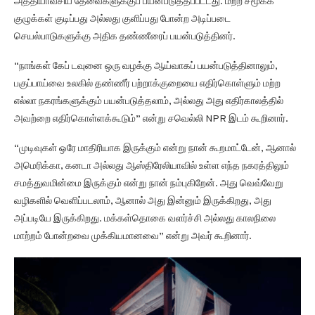
அத்தியாவசிய தேவைகளுக்குப் பயன்படுத்தப்பட்டது. மற்ற சமூகக்
குழுக்கள் குடிப்பது அல்லது குளிப்பது போன்ற அடிப்படை
செயல்பாடுகளுக்கு அதிக தண்ணீரைப் பயன்படுத்தினர்.
“நாங்கள் கேப் டவுனை ஒரு வழக்கு ஆய்வாகப் பயன்படுத்தினாலும்,
பகுப்பாய்வை உலகில் தண்ணீர் பற்றாக்குறையை எதிர்கொள்ளும் மற்ற
எல்லா நகரங்களுக்கும் பயன்படுத்தலாம், அல்லது அது எதிர்காலத்தில்
அவற்றை எதிர்கொள்ளக்கூடும்” என்று சவெல்லி NPR இடம் கூறினார்.
“முடிவுகள் ஒரே மாதிரியாக இருக்கும் என்று நான் கூறமாட்டேன், ஆனால்
அமெரிக்கா, கனடா அல்லது ஆஸ்திரேலியாவில் உள்ள எந்த நகரத்திலும்
சமத்துவமின்மை இருக்கும் என்று நான் நம்புகிறேன். அது வெவ்வேறு
வழிகளில் வெளிப்படலாம், ஆனால் அது இன்னும் இருக்கிறது, அது
அப்படியே இருக்கிறது. மக்கள்தொகை வளர்ச்சி அல்லது காலநிலை
மாற்றம் போன்றவை முக்கியமானவை” என்று அவர் கூறினார்.