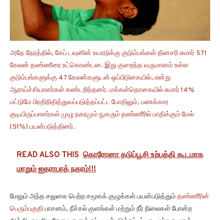
அதே நேரத்தில், கேப் டவுனின் உயரடுக்கு குடும்பங்கள் தினசரி சுமார் 571
கேலன் தண்ணீரை உட்கொண்டன. இது குறைந்த வருமானம் உள்ள
குடும்பங்களுக்கு 47 கேலன்களுடன் ஒப்பிடுகையில், என்று
ஆராய்ச்சியாளர்கள் கண்டறிந்தனர். மக்கள்தொகையில் சுமார் 14%
மட்டுமே பிரதிநிதித்துவப்படுத்தப்பட்ட போதிலும், பணக்கார
குடியிருப்பாளர்கள் முழு நகரமும் நுகரும் தண்ணீரில் பாதிக்கும் மேல்
(51%) பயன்படுத்தினர்.
READ ALSO THIS
கொரோனா தடுப்பூசி உற்பத்தி கூடமாக
மாறும் ஐதராபாத் நகரம்!!!
மேலும் அந்த சலுகை பெற்ற சமூகக் குழுக்கள் பயன்படுத்தும்
தண்ணீரின்
பெரும்பகுதி
பாசனம், நீச்சல் குளங்கள் மற்றும் நீர் நிலைகள் போன்ற