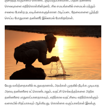
குறைந்த வருமானம் கொண்ட குடியிருப்பாளர்கள், அதிக தண்ணீர்
செலவுகளை எதிர்கொள்கின்றனர். சில சமயங்களில் சமையல் மற்றும்
சலவை போன்ற நடவடிக்கைகளுக்கான அடிப்படை தேவைகளை பூர்த்தி
செய்ய போதுமான தண்ணீர் இல்லாமல் போகிறார்கள்.
வேறு வார்த்தைகளில் கூறுவதானால், அவர்கள் முதலில் நீடிக்க முடியாத
அளவு தண்ணீரை உட்கொண்டாலும், வறட்சி செல்வந்தர்களை அதிக
தண்ணீரை பாதுகாப்பானதாகவும், எதிர்கால வறட்சியை எதிர்கொள்ளும்
வகையில் சிறப்பாகவும் ஆக்கியது. கொள்கை வகுப்பாளர்கள் இலக்கு