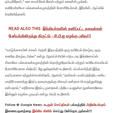
நம்புகிறோம்,” என மைக்கேல் ரோஸ் மற்றும் லாரன்ஸ் முல்லர்,
கலிபோர்னியா பல்கலைக்கழகத்தின் பேராசிரியர்கள், இர்வின், ஆய்வில்
தெரிவித்தனர்.
READ ALSO THIS
இந்தியர்களின் தனிப்பட்ட தகவல்கள்
பேஸ்புக்கிலிருந்து திருட்டு - சி.பி.ஐ வழக்கு பதிவு!!!
“வாழ்க்கையின் காலம் அதன் இதயத்தில் ஒரு உயிரியல் நிகழ்வு, ஒரு
கணித நிகழ்வு அல்ல” என்று ஆராய்ச்சியில் ஈடுபடாத இல்லினாய்ஸ்
சிகாகோ பல்கலைக்கழகத்தின் தொற்றுநோயியல் மற்றும் உயிரியக்கவியல்
பேராசிரியரான ஸ்டூவர்ட் ஜே ஓல்ஷாங்கி கூறினார். மெக்கார்த்தி இந்த
வரம்புகளை ஏற்றுக்கொள்கிறார், ஆனால் “நாங்கள் பயன்படுத்திய எளிய
மாதிரி வரலாற்று இறப்பு தரவுகளுக்கு மிகவும் நன்றாக பொருந்துகிறது
என்பதால்,” எதிர்கால இறப்பு முறைகள் பற்றிய பயனுள்ள நுண்ணறிவை
இன்னும் வழங்க முடியும் என்று அவர் கூறினார்.
Follow @ Google News:
கூகுள் செய்திகள்
பக்கத்தில்
அறிவியல்புரம்
இணையதளத்தை
இங்கே கிளிக்
செய்து பின்தொடருங்கள்!!!