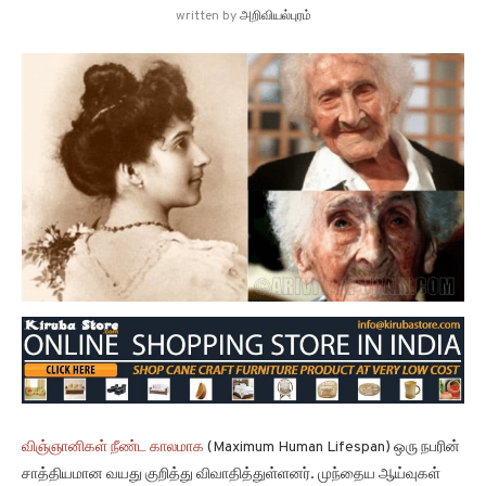
written by
அறிவியல்புரம்
விஞ்ஞானிகள் நீண்ட காலமாக
(Maximum Human Lifespan) ஒரு நபரின்
சாத்தியமான வயது குறித்து விவாதித்துள்ளனர். முந்தைய ஆய்வுகள்