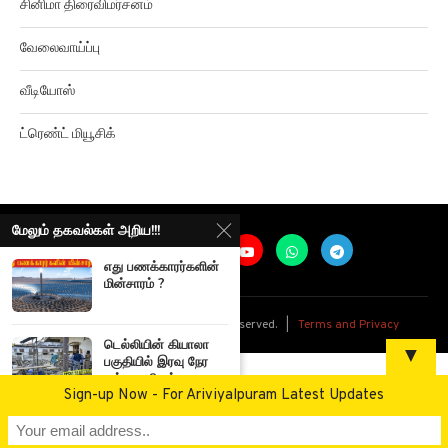
சினிமா திரைவிமர்சனம்
வேலைவாய்ப்பு
வீடியோஸ்
ட்ரெண்ட் மியூசிக்
மேலும் தகவல்கள் அறிய!!!
எது பணக்காரர்களின்
மின்சாரம் ?
@
2026
Ariviyalpuram. All rights reserved. |
Terms and Privacy
டெல்லியின் கியாலா
▼
பகுதியில் இரவு நேர
குற்றவாளிகள்...
Sign-up Now - For Ariviyalpuram Latest Updates
Scientists discover
Super Earth Planet