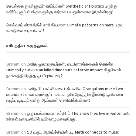
செயற்கை நுண்ணுயிர் எதிர்ப்பிகள் Synthetic antibiotics மருந்து-
எதிர்ப்பு சூப்பர்பக்குகளுக்கு எதிராக பயனுள்ளதாக இருக்கிறது!
செவ்வாய் கிரகத்தில் சாத்தியமான Climate patterns on mars பருவ
காலநிலை வடிவங்கள்!
சமீபத்திய கருத்துகள்
Brammi
on
மனித மூதாதையர்கள், டைனோசர்களைக் கொன்ற
Humanity survive an killed dinosaurs asteroid impact சிறுகோள்
தாக்கத்திலிருந்து தப்பியுள்ளனர்?
Brammi
on
மனித பீட் பாக்ஸிங்கைப் போலவே Orangutans make two
sounds at once ஒராங்குட்டான்கள் ஒரே நேரத்தில் இரண்டு ஒலிகளை
எழுப்ப முடியும் என்று ஆய்வுகள் தெரிவிக்கின்றன!
Brammi
on
ஒரு பயங்கரமான தந்திரம் The snow flies live in winter பனி
ஈக்கள் உறைபனியில் உயிர்வாழ உதவுகிறது.
Brammi
on
50 வருட ஆராய்ச்சியின் படி Math connects to music