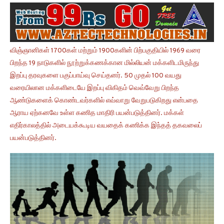
விஞ்ஞானிகள் 1700கள் மற்றும் 1900களின் பிற்பகுதியில் 1969 வரை
பிறந்த 19 நாடுகளில் நூற்றுக்கணக்கான மில்லியன் மக்களிடமிருந்து
இறப்பு தரவுகளை பகுப்பாய்வு செய்தனர். 50 முதல் 100 வயது
வரையிலான மக்களிடையே இறப்பு விகிதம் வெவ்வேறு பிறந்த
ஆண்டுகளைக் கொண்டவர்களில் எவ்வாறு வேறுபடுகிறது என்பதை
ஆராய ஏற்கனவே உள்ள கணித மாதிரி பயன்படுத்தினர். மக்கள்
எதிர்காலத்தில் அடையக்கூடிய வயதைக் கணிக்க இந்தத் தகவலைப்
பயன்படுத்தினர்.