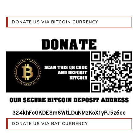
DONATE US VIA BITCOIN CURRENCY
324khFoGKDESm8WtLDuNMzKoX1yPJ5z6co
DONATE US VIA BAT CURRENCY