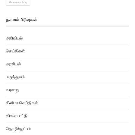
வேலைவாய்ப்பு
தகவல் பிரிவுகள்
அறிவியல்
செய்திகள்
அரசியல்
மருத்துவம்
வரலாறு
சினிமா செய்திகள்
விளையாட்டு
தொழில்நுட்பம்