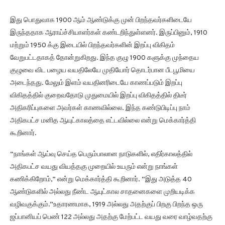
இது பொதுவாக 1900 ஆம் ஆண்டுக்கு முன் பிறந்தவர்களிடையே
இருந்ததாக ஆராய்ச்சியாளர்கள் கண்டறிந்துள்ளனர். இருப்பினும், 1910
மற்றும் 1950 க்கு இடையில் பிறந்தவர்களின் இறப்பு விகிதம்
வேறுபட்டதாகத் தோன்றுகிறது. இந்த குழு 1900 களுக்கு முந்தைய
குழுவை விட பழைய வயதிலேயே முதியோர் தொடர்பான பீடபூமியை
அடைந்தது. மேலும் இளம் வயதினரிடையே காணப்படும் இறப்பு
விகிதத்தில் குறைவதோடு முதுமையில் இறப்பு விகிதத்தில் திடீர்
அதிகரிப்புகளை அவர்கள் காணவில்லை. இந்த கண்டுபிடிப்பு நாம்
அதிகபட்ச மனித ஆயுட்காலத்தை எட்டவில்லை என்று மெக்கார்த்தி
கூறினார்.
“நாங்கள் ஆய்வு செய்த பெரும்பாலான நாடுகளில், எதிர்காலத்தில்
அதிகபட்ச வயது வியத்தகு முறையில் உயரும் என்று நாங்கள்
கணிக்கிறோம்,” என்று மெக்கார்த்தி கூறினார். “இது அடுத்த 40
ஆண்டுகளில் அல்லது நீண்ட ஆயுட்கால சாதனைகளை முறியடிக்க
வழிவகுக்கும்.”உதாரணமாக, 1919 அல்லது அதற்குப் பிறகு பிறந்த ஒரு
ஜப்பானியப் பெண் 122 அல்லது அதற்கு மேற்பட்ட வயது வரை வாழ்வதற்கு