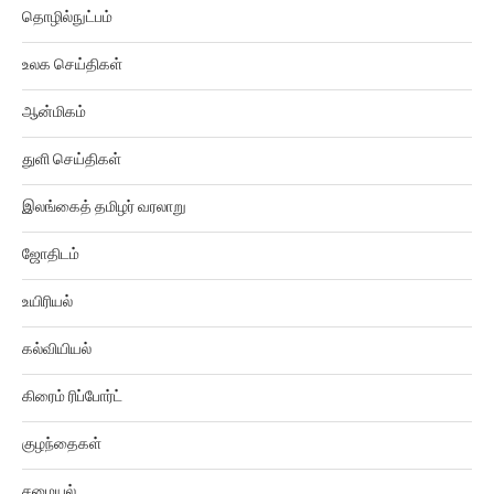
தொழில்நுட்பம்
உலக செய்திகள்
ஆன்மிகம்
துளி செய்திகள்
இலங்கைத் தமிழர் வரலாறு
ஜோதிடம்
உயிரியல்
கல்வியியல்
கிரைம் ரிப்போர்ட்
குழந்தைகள்
சமையல்