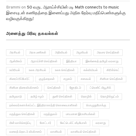
Brammi
on
50 வருட ஆராய்ச்சியின் படி Math connects to music
இசையுடன் கணிதத்தை இணைப்பது அதிக தேர்வு மதிப்பெண்களுக்கு
வழிவகுக்கிறது!
அனைத்து பிரிவு தகவல்கள்
அரசியல்
அரசு பணிகள்
அறிவியல்
அழகியல்
அவசர செய்திகள்
ஆன்மிகம்
ஆராய்ச்சி செய்திகள்
இந்தியா
இலங்கைத் தமிழர் வரலாறு
உயிரியல்
உலக அரசியல்
உலக செய்திகள்
கல்வியியல்
கிரிக்கெட்
கிரைம் ரிப்போர்ட்
குழந்தைகள்
சமூகம்
சமையல்
சினிமா செய்திகள்
சினிமா திரைவிமர்சனம்
செய்திகள்
ஜோதிடம்
ட்ரெண்ட் மியூசிக்
தமிழநாடு
தமிழ் ஈழம்
துளி செய்திகள்
தொழில்
தொழில்நுட்பம்
நல்லவர்களாக்கப்பட்ட இந்திராகாந்தி கொலையாளிகள்
பொழுதுபோக்கு
மருத்துவ செய்திகள்
மருத்துவம்
மாயமான இரகசியங்கள்
மின் வாக்கெடுப்பு
மோட்டார்
லேட்டெஸ்ட் வீடியோஸ்
வரலாறு
வலைத் தொடர் விமர்சனம்
வானியல்
வானியல் செய்திகள்