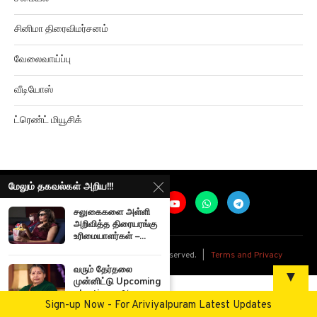
சினிமா திரைவிமர்சனம்
வேலைவாய்ப்பு
வீடியோஸ்
ட்ரெண்ட் மியூசிக்
மேலும் தகவல்கள் அறிய!!!
சலுகைகளை அள்ளி
அறிவித்த திரையரங்கு
உரிமையாளர்கள் –...
@
2026
Ariviyalpuram. All rights reserved. |
Terms and Privacy
வரும் தேர்தலை
▼
முன்னிட்டு Upcoming
elections, அரசு...
Sign-up Now - For Ariviyalpuram Latest Updates