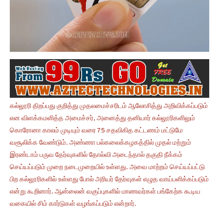
கல்லூரி திறப்பது குறித்து முதலமைச்சரிடம் ஆலோசித்து அறிவிக்கப்படும்
என விளக்கமளித்த அமைச்சர், அனைத்து தனியார் கல்லூரிகளிலும்
கொரோனா காலம் முடியும் வரை 75 சதவிகித கட்டணம் மட்டுமே
வசூலிக்க வேண்டும். அண்ணா பல்கலைக்கழகத்தில் முதல் மற்றும்
இரண்டாம் பருவ தேர்வுகளில் தோல்வி அடைந்தால் தகுதி நீக்கம்
செய்யப்படும் முறை நடைமுறையில் உள்ளது. அவை மாற்றம் செய்யப்பட்டு
பிற கல்லூரிகளில் உள்ளது போல் அரியர் தேர்வுகள் எழுத வாய்பளிக்கப்படும்
என்று கூறினார். ஆன்லைன் வகுப்புகளில் மாணவர்கள் பங்கேற்க கூடிய
வகையில் சிம் கார்டுகள் வழங்கப்படும் என்றார்.