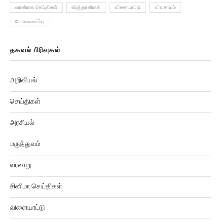
வானிலை செய்திகள்
விஞ்ஞானிகள்
விளையாட்டு
விவசாயம்
வேலைவாய்ப்பு
தகவல் பிரிவுகள்
அறிவியல்
செய்திகள்
அரசியல்
மருத்துவம்
வரலாறு
சினிமா செய்திகள்
விளையாட்டு