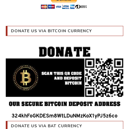
DONATE US VIA BITCOIN CURRENCY
324khFoGKDESm8WtLDuNMzKoX1yPJ5z6co
DONATE US VIA BAT CURRENCY