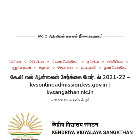
No.1 அறிவியல் தகவல் இணையதளம்
அரசியல்
அறிவியல்
அவசர செய்திகள்
இந்தியா
கல்வியியல்
குழந்தைகள்
சமூகம்
செய்திகள்
தமிழநாடு
துளி செய்திகள்
கே.வி.எஸ் ஆன்லைன் சேர்க்கை போர்டல் 2021-22 –
kvsonlineadmission.kvs.gov.in |
kvsangathan.nic.in
written by
அறிவியல்புரம்