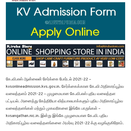
கே.வி.எஸ் ஆன்லைன் சேர்க்கை போர்டல் 2021-22 –
kvsonlineadmission.kvs.gov.in. சேர்க்கைக்கான கே.வி அதிகாரப்பூர்வ
வலைத்தளம் 2021-22 – முழுமையான கே.வி.எஸ் புதிய வலைத்தள
பட்டியல். அனைத்து கேந்திரியா வித்யாலயாக்களும் புதிய அதிகாரப்பூர்வ
வலைத்தளங்கள் மற்றும் முகவரிகளை இங்கே பாருங்கள் –
kvsangathan.nic.in. இன்று இங்கே முழுமையான கே.வி. புதிய
அதிகாரப்பூர்வ வலைத்தளங்களை அமர்வு 2021-22 க்கு வழங்குகிறோம்.