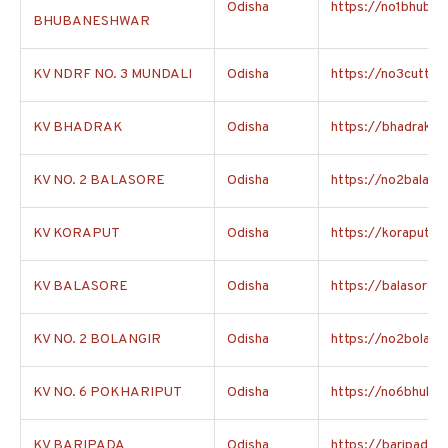
Odisha
https://no1bhubane
BHUBANESHWAR
KV NDRF NO. 3 MUNDALI
Odisha
https://no3cuttack
KV BHADRAK
Odisha
https://bhadrak.kv
KV NO. 2 BALASORE
Odisha
https://no2balasor
KV KORAPUT
Odisha
https://koraput.kv
KV BALASORE
Odisha
https://balasore.k
KV NO. 2 BOLANGIR
Odisha
https://no2bolangi
KV NO. 6 POKHARIPUT
Odisha
https://no6bhuban
KV BARIPADA
Odisha
https://baripada.k