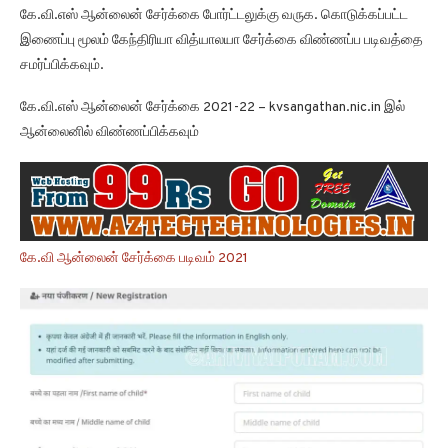
கே.வி.எஸ் ஆன்லைன் சேர்க்கை போர்ட்டலுக்கு வருக. கொடுக்கப்பட்ட
இணைப்பு மூலம் கேந்திரியா வித்யாலயா சேர்க்கை விண்ணப்ப படிவத்தை
சமர்ப்பிக்கவும்.
கே.வி.எஸ் ஆன்லைன் சேர்க்கை 2021-22 – kvsangathan.nic.in இல்
ஆன்லைனில் விண்ணப்பிக்கவும்
கே.வி ஆன்லைன் சேர்க்கை படிவம் 2021