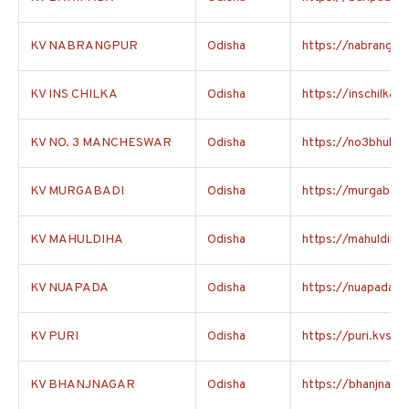
KV NABRANGPUR
Odisha
https://nabrangpur
KV INS CHILKA
Odisha
https://inschilka.k
KV NO. 3 MANCHESWAR
Odisha
https://no3bhuban
KV MURGABADI
Odisha
https://murgabadi.
KV MAHULDIHA
Odisha
https://mahuldiha.
KV NUAPADA
Odisha
https://nuapada.kv
KV PURI
Odisha
https://puri.kvs.ac
KV BHANJNAGAR
Odisha
https://bhanjnagar