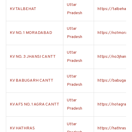
Uttar
KV TALBEHAT
https://talbehat.kv
Pradesh
Uttar
KV NO. 1 MORADABAD
https://no1morada
Pradesh
Uttar
KV NO. 3 JHANSI CANTT
https://no3jhansica
Pradesh
Uttar
KV BABUGARH CANTT
https://babugarhca
Pradesh
Uttar
KV AFS NO. 1 AGRA CANTT
https://no1agracan
Pradesh
Uttar
KV HATHRAS
https://hathras.kv