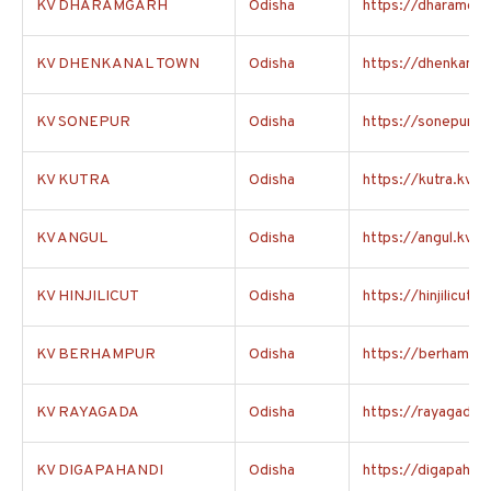
KV DHARAMGARH
Odisha
https://dharamgarh
KV DHENKANAL TOWN
Odisha
https://dhenkanalt
KV SONEPUR
Odisha
https://sonepur.kv
KV KUTRA
Odisha
https://kutra.kvs.a
KV ANGUL
Odisha
https://angul.kvs.a
KV HINJILICUT
Odisha
https://hinjilicut.k
KV BERHAMPUR
Odisha
https://berhampur.
KV RAYAGADA
Odisha
https://rayagada.k
KV DIGAPAHANDI
Odisha
https://digapahand