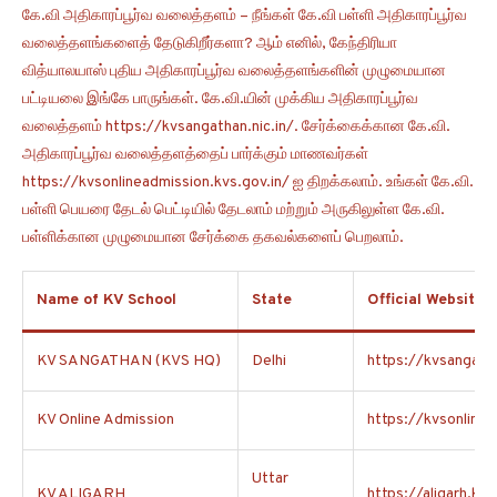
கே.வி அதிகாரப்பூர்வ வலைத்தளம் – நீங்கள் கே.வி பள்ளி அதிகாரப்பூர்வ
வலைத்தளங்களைத் தேடுகிறீர்களா? ஆம் எனில், கேந்திரியா
வித்யாலயாஸ் புதிய அதிகாரப்பூர்வ வலைத்தளங்களின் முழுமையான
பட்டியலை இங்கே பாருங்கள். கே.வி.யின் முக்கிய அதிகாரப்பூர்வ
வலைத்தளம் https://kvsangathan.nic.in/. சேர்க்கைக்கான கே.வி.
அதிகாரப்பூர்வ வலைத்தளத்தைப் பார்க்கும் மாணவர்கள்
https://kvsonlineadmission.kvs.gov.in/ ஐ திறக்கலாம். உங்கள் கே.வி.
பள்ளி பெயரை தேடல் பெட்டியில் தேடலாம் மற்றும் அருகிலுள்ள கே.வி.
பள்ளிக்கான முழுமையான சேர்க்கை தகவல்களைப் பெறலாம்.
Name of KV School
State
Official Website
KV SANGATHAN (KVS HQ)
Delhi
https://kvsangatha
KV Online Admission
https://kvsonlinea
Uttar
KV ALIGARH
https://aligarh.kvs