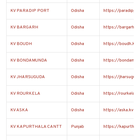
KV PARADIP PORT
Odisha
https://paradippor
KV BARGARH
Odisha
https://bargarh.kv
KV BOUDH
Odisha
https://boudh.kvs.
KV BONDAMUNDA
Odisha
https://bondamund
KV JHARSUGUDA
Odisha
https://jharsuguda
KV ROURKELA
Odisha
https://rourkela.kv
KV ASKA
Odisha
https://aska.kvs.ac
KV KAPURTHALA CANTT
Punjab
https://kapurthala