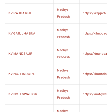
Madhya
KV RAJGARHI
https://rajgarh.kvs
Pradesh
Madhya
KV GAIL JHABUA
https://jhabuagail.
Pradesh
Madhya
KV MANDSAUR
https://mandsaur.k
Pradesh
Madhya
KV NO. 1 INDORE
https://no1indore.
Pradesh
Madhya
KV NO. 1 GWALIOR
https://no1gwalior.
Pradesh
Madhya