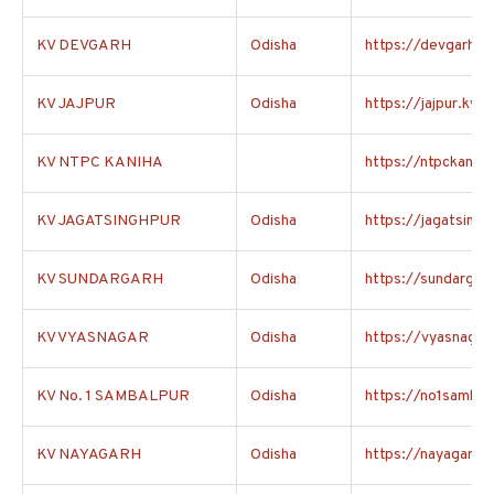
KV DEVGARH
Odisha
https://devgarh.kv
KV JAJPUR
Odisha
https://jajpur.kvs.
KV NTPC KANIHA
https://ntpckaniha.
KV JAGATSINGHPUR
Odisha
https://jagatsingh
KV SUNDARGARH
Odisha
https://sundargarh
KV VYASNAGAR
Odisha
https://vyasnagar.
KV No. 1 SAMBALPUR
Odisha
https://no1sambalp
KV NAYAGARH
Odisha
https://nayagarh.k