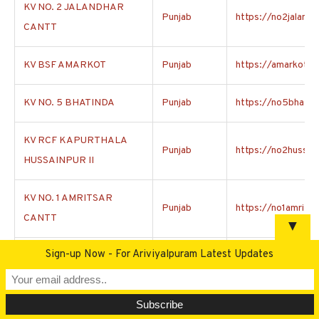
KV NO. 2 JALANDHAR
Punjab
https://no2jalandha
CANTT
KV BSF AMARKOT
Punjab
https://amarkotbsf
KV NO. 5 BHATINDA
Punjab
https://no5bhatind
KV RCF KAPURTHALA
Punjab
https://no2hussain
HUSSAINPUR II
KV NO. 1 AMRITSAR
Punjab
https://no1amritsa
CANTT
▼
Sign-up Now - For Ariviyalpuram Latest Updates
KV BSF JALALABAD
Punjab
https://jalalabadbs
KV No. 1 RCF
Punjab
https://no1hussain
HUSSAINPUR