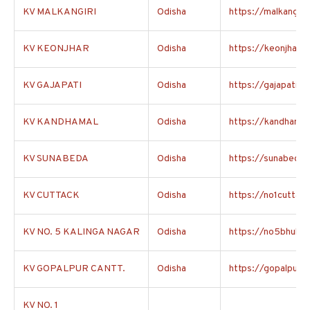
KV MALKANGIRI
Odisha
https://malkangiri.
KV KEONJHAR
Odisha
https://keonjhar.kv
KV GAJAPATI
Odisha
https://gajapati.kv
KV KANDHAMAL
Odisha
https://kandhamal.
KV SUNABEDA
Odisha
https://sunabedana
KV CUTTACK
Odisha
https://no1cuttack
KV NO. 5 KALINGA NAGAR
Odisha
https://no5bhuban
KV GOPALPUR CANTT.
Odisha
https://gopalpurca
KV NO. 1