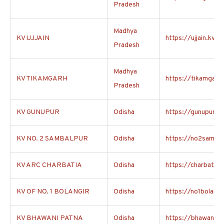
Pradesh
Madhya
KV UJJAIN
https://ujjain.kvs.a
Pradesh
Madhya
KV TIKAMGARH
https://tikamgarh.
Pradesh
KV GUNUPUR
Odisha
https://gunupur.kv
KV NO. 2 SAMBALPUR
Odisha
https://no2sambalp
KV ARC CHARBATIA
Odisha
https://charbatiaar
KV OF NO. 1 BOLANGIR
Odisha
https://no1bolangir
KV BHAWANI PATNA
Odisha
https://bhawanipat