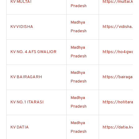
KV MULTAI
https://multai.kvs.
Pradesh
Madhya
KV VIDISHA
https://vidisha.kvs
Pradesh
Madhya
KV NO. 4 AFS GWALIOR
https://no4gwalior
Pradesh
Madhya
KV BAIRAGARH
https://bairagarh.k
Pradesh
Madhya
KV NO. 1 ITARASI
https://no1itarasi.
Pradesh
Madhya
KV DATIA
https://datia.kvs.a
Pradesh