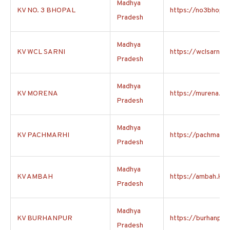
Madhya
KV NO. 3 BHOPAL
https://no3bhopal.
Pradesh
Madhya
KV WCL SARNI
https://wclsarni.kv
Pradesh
Madhya
KV MORENA
https://murena.kvs
Pradesh
Madhya
KV PACHMARHI
https://pachmarhi.
Pradesh
Madhya
KV AMBAH
https://ambah.kvs.
Pradesh
Madhya
KV BURHANPUR
https://burhanpur.
Pradesh