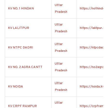
Uttar
KV NO. 1 HINDAN
https://no1hindon.
Pradesh
Uttar
KV LALITPUR
https://lalitpur.kvs
Pradesh
Uttar
KV NTPC DADRI
https://ntpcdadri.k
Pradesh
Uttar
KV NO. 2 AGRA CANTT
https://no2agracan
Pradesh
Uttar
KV NOIDA
https://noida.kvs.a
Pradesh
Uttar
KV CRPF RAMPUR
https://crpframpur