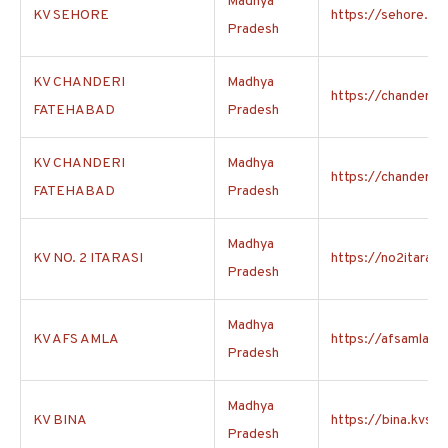
Madhya
KV SEHORE
https://sehore.kvs
Pradesh
KV CHANDERI
Madhya
https://chanderifa
FATEHABAD
Pradesh
KV CHANDERI
Madhya
https://chanderifa
FATEHABAD
Pradesh
Madhya
KV NO. 2 ITARASI
https://no2itarasi.
Pradesh
Madhya
KV AFS AMLA
https://afsamla.kv
Pradesh
Madhya
KV BINA
https://bina.kvs.ac
Pradesh