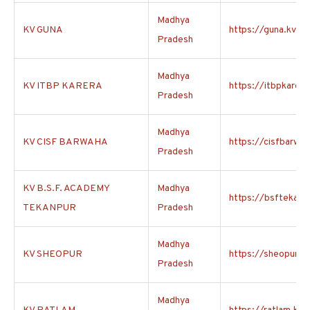
Madhya
KV GUNA
https://guna.kvs.a
Pradesh
Madhya
KV ITBP KARERA
https://itbpkarera
Pradesh
Madhya
KV CISF BARWAHA
https://cisfbarwah
Pradesh
KV B.S.F. ACADEMY
Madhya
https://bsftekanpu
TEKANPUR
Pradesh
Madhya
KV SHEOPUR
https://sheopur.kv
Pradesh
Madhya