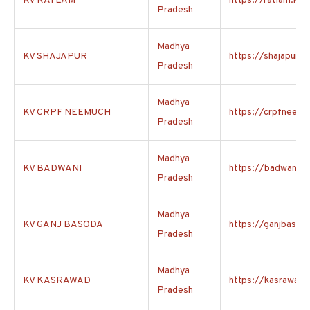
KV RATLAM
https://ratlam.kvs.
Pradesh
Madhya
KV SHAJAPUR
https://shajapur.kv
Pradesh
Madhya
KV CRPF NEEMUCH
https://crpfneemuc
Pradesh
Madhya
KV BADWANI
https://badwani.kv
Pradesh
Madhya
KV GANJ BASODA
https://ganjbasoda
Pradesh
Madhya
KV KASRAWAD
https://kasrawad.k
Pradesh