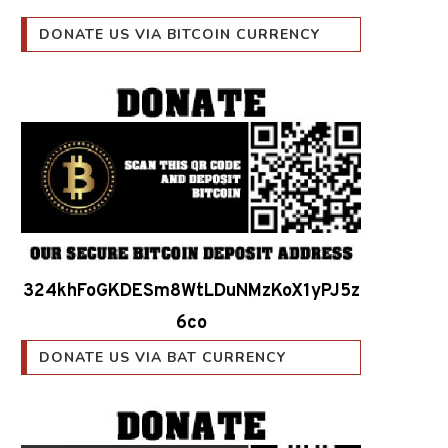
DONATE US VIA BITCOIN CURRENCY
324khFoGKDESm8WtLDuNMzKoX1yPJ5z
6co
DONATE US VIA BAT CURRENCY