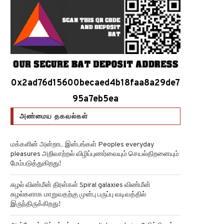
0x2ad76d15600becaed4b18faa8a29de7
95a7eb5ea
அண்மைய தகவல்கள்
மக்களின் அன்றாட இன்பங்கள் Peoples everyday
pleasures அறிவாற்றல் விழிப்புணர்வையும் செயல்திறனையும்
மேம்படுத்துகிறது!
சுழல் விண்மீன் திரள்கள் Spiral galaxies விண்மீன்
சுழல்களாக மாறுவதற்கு முன்பு பருப்பு வடிவத்தில்
இருந்திருக்கிறது!