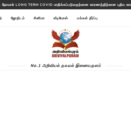
ிட் நோயால் LONG TERM COVID பாதிக்கப்படுவதற்கான காரணத்திற்கான புதிய 
டு
ஜோதிடம்
சினிமா
வீடியோஸ்
மக்கள் தீர்ப்பு
No.1 அறிவியல் தகவல் இணையதளம்