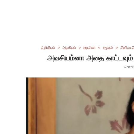
அறிவியல்
அழகியல்
இந்தியா
சமூகம்
சினிமா ச
அவசியம்னா அதை காட்டவும் ர
writt