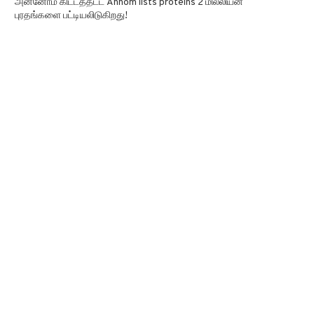
அன்னோம் கிட்டத்தட்ட Annom lists proteins 2 மில்லியன்
புரதங்களை பட்டியலிடுகிறது!