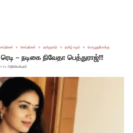
ெய்திகள்
செய்திகள்
தமிழநாடு
தமிழ் ஈழம்
பொழுதுபோக்கு
ெடி – நடிகை நிவேதா பெத்துராஜ்!!!
en by
அறிவியல்புரம்