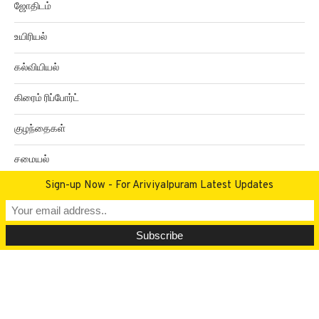
ஜோதிடம்
உயிரியல்
கல்வியியல்
கிரைம் ரிப்போர்ட்
குழந்தைகள்
சமையல்
Sign-up Now - For Ariviyalpuram Latest Updates
சினிமா திரைவிமர்சனம்
வேலைவாய்ப்பு
வீடியோஸ்
மேலும் தகவல்கள் அறிய!!!
ட்ரெண்ட் மியூசிக்