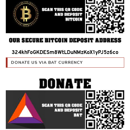
324khFoGKDESm8WtLDuNMzKoX1yPJ5z6co
DONATE US VIA BAT CURRENCY