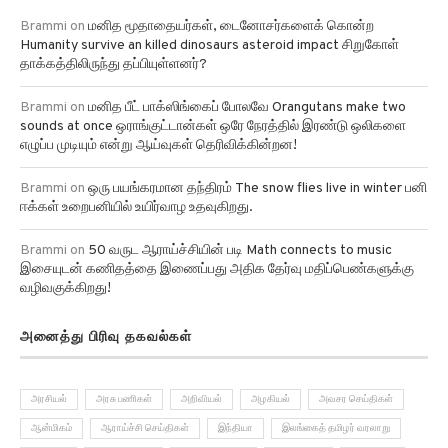
Brammi
on
மனித மூதாதையர்கள், டைனோசர்களைக் கொன்ற
Humanity survive an killed dinosaurs asteroid impact சிறுகோள்
தாக்கத்திலிருந்து தப்பியுள்ளனர்?
Brammi
on
மனித பீட் பாக்ஸிங்கைப் போலவே Orangutans make two
sounds at once ஒராங்குட்டான்கள் ஒரே நேரத்தில் இரண்டு ஒலிகளை
எழுப்ப முடியும் என்று ஆய்வுகள் தெரிவிக்கின்றன!
Brammi
on
ஒரு பயங்கரமான தந்திரம் The snow flies live in winter பனி
ஈக்கள் உறைபனியில் உயிர்வாழ உதவுகிறது.
Brammi
on
50 வருட ஆராய்ச்சியின் படி Math connects to music
இசையுடன் கணிதத்தை இணைப்பது அதிக தேர்வு மதிப்பெண்களுக்கு
வழிவகுக்கிறது!
அனைத்து பிரிவு தகவல்கள்
அரசியல்
அரசு பணிகள்
அறிவியல்
அழகியல்
அவசர செய்திகள்
ஆன்மிகம்
ஆராய்ச்சி செய்திகள்
இந்தியா
இலங்கைத் தமிழர் வரலாறு