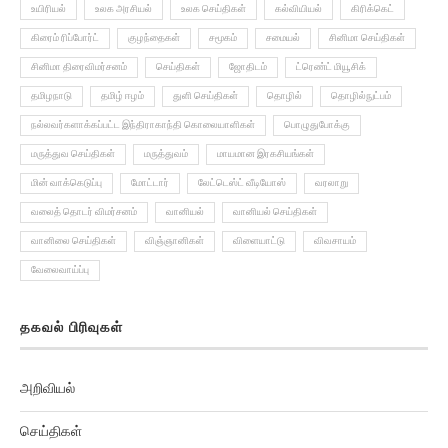
உயிரியல்
உலக அரசியல்
உலக செய்திகள்
கல்வியியல்
கிரிக்கெட்
கிரைம் ரிப்போர்ட்
குழந்தைகள்
சமூகம்
சமையல்
சினிமா செய்திகள்
சினிமா திரைவிமர்சனம்
செய்திகள்
ஜோதிடம்
ட்ரெண்ட் மியூசிக்
தமிழநாடு
தமிழ் ஈழம்
துளி செய்திகள்
தொழில்
தொழில்நுட்பம்
நல்லவர்களாக்கப்பட்ட இந்திராகாந்தி கொலையாளிகள்
பொழுதுபோக்கு
மருத்துவ செய்திகள்
மருத்துவம்
மாயமான இரகசியங்கள்
மின் வாக்கெடுப்பு
மோட்டார்
லேட்டெஸ்ட் வீடியோஸ்
வரலாறு
வலைத் தொடர் விமர்சனம்
வானியல்
வானியல் செய்திகள்
வானிலை செய்திகள்
விஞ்ஞானிகள்
விளையாட்டு
விவசாயம்
வேலைவாய்ப்பு
தகவல் பிரிவுகள்
அறிவியல்
செய்திகள்