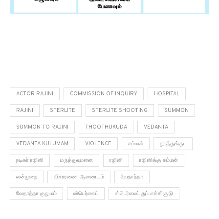
ACTOR RAJINI
COMMISSION OF INQUIRY
HOSPITAL
RAJINI
STERLITE
STERLITE SHOOTING
SUMMON
SUMMON TO RAJINI
THOOTHUKUDA
VEDANTA
VEDANTA KULUMAM
VIOLENCE
சம்மன்
தூத்துக்குட
நடிகர் ரஜினி
மருத்துவமனை
ரஜினி
ரஜினிக்கு சம்மன்
வன்முறை
விசாரணை ஆணையம்
வேதாந்தா
வேதாந்தா குலுமம்
ஸ்டெர்லைட்
ஸ்டெர்லைட் துப்பாக்கிசூடு