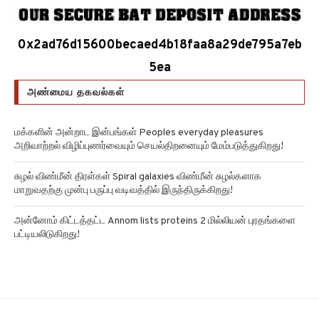
0x2ad76d15600becaed4b18faa8a29de795a7eb
5ea
அண்மைய தகவல்கள்
மக்களின் அன்றாட இன்பங்கள் Peoples everyday pleasures
அறிவாற்றல் விழிப்புணர்வையும் செயல்திறனையும் மேம்படுத்துகிறது!
சுழல் விண்மீன் திரள்கள் Spiral galaxies விண்மீன் சுழல்களாக
மாறுவதற்கு முன்பு பருப்பு வடிவத்தில் இருந்திருக்கிறது!
அன்னோம் கிட்டத்தட்ட Annom lists proteins 2 மில்லியன் புரதங்களை
பட்டியலிடுகிறது!