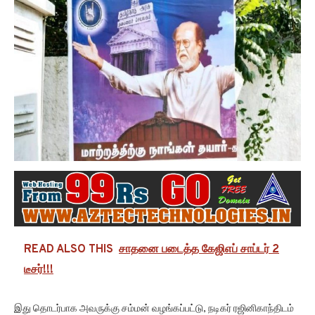
READ ALSO THIS
சாதனை படைத்த கேஜிஎப் சாப்டர் 2
டீசர்!!!
இது தொடர்பாக அவருக்கு சம்மன் வழங்கப்பட்டு, நடிகர் ரஜினிகாந்திடம்