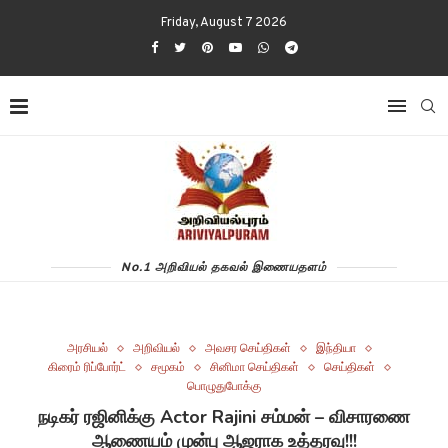
Friday, August 7 2026
No.1 அறிவியல் தகவல் இணையதளம்
அரசியல்
அறிவியல்
அவசர செய்திகள்
இந்தியா
கிரைம் ரிப்போர்ட்
சமூகம்
சினிமா செய்திகள்
செய்திகள்
பொழுதுபோக்கு
நடிகர் ரஜினிக்கு Actor Rajini சம்மன் – விசாரணை
ஆணையம் முன்பு ஆஜராக உத்தரவு!!!