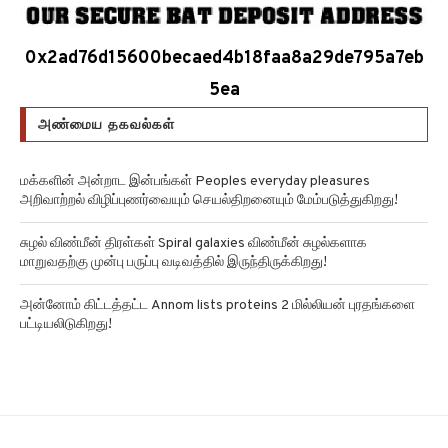
0x2ad76d15600becaed4b18faa8a29de795a7eb
5ea
அண்மைய தகவல்கள்
மக்களின் அன்றாட இன்பங்கள் Peoples everyday pleasures
அறிவாற்றல் விழிப்புணர்வையும் செயல்திறனையும் மேம்படுத்துகிறது!
சுழல் விண்மீன் திரள்கள் Spiral galaxies விண்மீன் சுழல்களாக
மாறுவதற்கு முன்பு பருப்பு வடிவத்தில் இருந்திருக்கிறது!
அன்னோம் கிட்டத்தட்ட Annom lists proteins 2 மில்லியன் புரதங்களை
பட்டியலிடுகிறது!