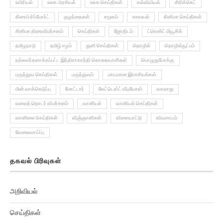
கிரைம் ரிப்போர்ட்
குழந்தைகள்
சமூகம்
சமையல்
சினிமா செய்திகள்
சினிமா திரைவிமர்சனம்
செய்திகள்
ஜோதிடம்
ட்ரெண்ட் மியூசிக்
தமிழநாடு
தமிழ் ஈழம்
துளி செய்திகள்
தொழில்
தொழில்நுட்பம்
நல்லவர்களாக்கப்பட்ட இந்திராகாந்தி கொலையாளிகள்
பொழுதுபோக்கு
மருத்துவ செய்திகள்
மருத்துவம்
மாயமான இரகசியங்கள்
மின் வாக்கெடுப்பு
மோட்டார்
லேட்டெஸ்ட் வீடியோஸ்
வரலாறு
வலைத் தொடர் விமர்சனம்
வானியல்
வானியல் செய்திகள்
வானிலை செய்திகள்
விஞ்ஞானிகள்
விளையாட்டு
விவசாயம்
வேலைவாய்ப்பு
தகவல் பிரிவுகள்
அறிவியல்
செய்திகள்