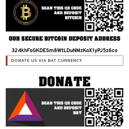
324khFoGKDESm8WtLDuNMzKoX1yPJ5z6co
DONATE US VIA BAT CURRENCY