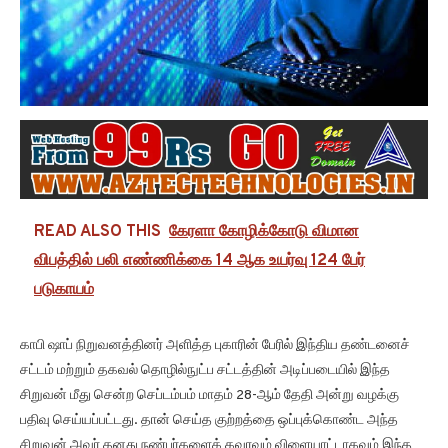
READ ALSO THIS
கேரளா கோழிக்கோடு விமான
விபத்தில் பலி எண்ணிக்கை 14 ஆக உயர்வு 124 பேர்
படுகாயம்
காபி ஷாப் நிறுவனத்தினர் அளித்த புகாரின் பேரில் இந்திய தண்டனைச்
சட்டம் மற்றும் தகவல் தொழில்நுட்ப சட்டத்தின் அடிப்படையில் இந்த
சிறுவன் மீது சென்ற செப்டம்பம் மாதம் 28-ஆம் தேதி அன்று வழக்கு
பதிவு செய்யப்பட்டது. தான் செய்த குற்றத்தை ஒப்புக்கொண்ட அந்த
சிறுவன் அவர் தனது நண்பர்களைக் கவரவும் விளையாட்டாகவும் இந்த