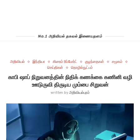
No.1 அறிவியல் தகவல் இணையதளம்
அறிவியல்
இந்தியா
கிரைம் ரிப்போர்ட்
குழந்தைகள்
சமூகம்
செய்திகள்
தொழில்நுட்பம்
காபி ஷாப் நிறுவனத்தின் நிதிக் கணக்கை கணினி வழி
ஊடுருவி திருடிய மும்பை சிறுவன்
written by
அறிவியல்புரம்