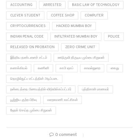
ACCOUNTING
ARRESTED
BASIC LAW OF TECHNOLOGY
CLEVER STUDENT
COFFEE SHOP
COMPUTER
CRYPTOCURRENCIES
HACKED MUMBAI BOY
INDIAN PENAL CODE
INFILTRATED MUMBAI BOY
POLICE
RELEASED ON PROBATION
ZERO CRIME UNIT
இந்திய தண்டனைச் சட்டம்
ஊடுருவி திருடிய மும்பை சிறுவன்
கணக்கியல்
கணினி
காபி ஷாப்
காவல்துறை
கைது
தொழில்நுட்ப சட்டத்தின் அடிப்படை
நன்னடத்தை பிணயத்தில் விடுவிக்கப்பட்டார்
புத்திசாலி மாணவர்
பூஜ்ஜிய குற்ற பிரிவு
மறைகாணி காட்சிகள்
ஹேக் செய்த மும்பை சிறுவன்
0 comment