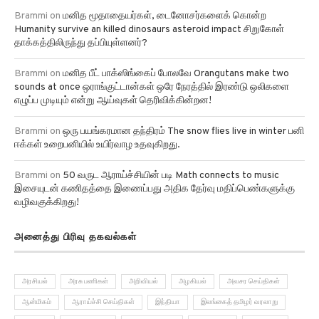
Brammi
on
மனித மூதாதையர்கள், டைனோசர்களைக் கொன்ற
Humanity survive an killed dinosaurs asteroid impact சிறுகோள்
தாக்கத்திலிருந்து தப்பியுள்ளனர்?
Brammi
on
மனித பீட் பாக்ஸிங்கைப் போலவே Orangutans make two
sounds at once ஒராங்குட்டான்கள் ஒரே நேரத்தில் இரண்டு ஒலிகளை
எழுப்ப முடியும் என்று ஆய்வுகள் தெரிவிக்கின்றன!
Brammi
on
ஒரு பயங்கரமான தந்திரம் The snow flies live in winter பனி
ஈக்கள் உறைபனியில் உயிர்வாழ உதவுகிறது.
Brammi
on
50 வருட ஆராய்ச்சியின் படி Math connects to music
இசையுடன் கணிதத்தை இணைப்பது அதிக தேர்வு மதிப்பெண்களுக்கு
வழிவகுக்கிறது!
அனைத்து பிரிவு தகவல்கள்
அரசியல்
அரசு பணிகள்
அறிவியல்
அழகியல்
அவசர செய்திகள்
ஆன்மிகம்
ஆராய்ச்சி செய்திகள்
இந்தியா
இலங்கைத் தமிழர் வரலாறு
உயிரியல்
உலக அரசியல்
உலக செய்திகள்
கல்வியியல்
கிரிக்கெட்