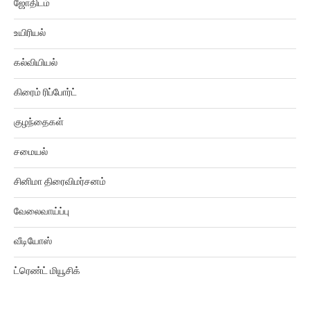
உயிரியல்
கல்வியியல்
கிரைம் ரிப்போர்ட்
குழந்தைகள்
சமையல்
சினிமா திரைவிமர்சனம்
வேலைவாய்ப்பு
வீடியோஸ்
ட்ரெண்ட் மியூசிக்