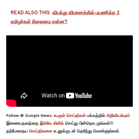
READ ALSO THIS
விபத்து விமானத்தில் பயணித்த 3
தமிழர்கள் நிலைமை என்ன?
Follow @ Google News:
கூகுள் செய்திகள்
பக்கத்தில்
அறிவியல்புரம்
இணையதளத்தை
இங்கே கிளிக்
செய்து பின்தொடருங்கள்!!!
தற்போதைய
செய்திகளை
உடனுக்குடன் தெரிந்து கொள்ளுங்கள்.