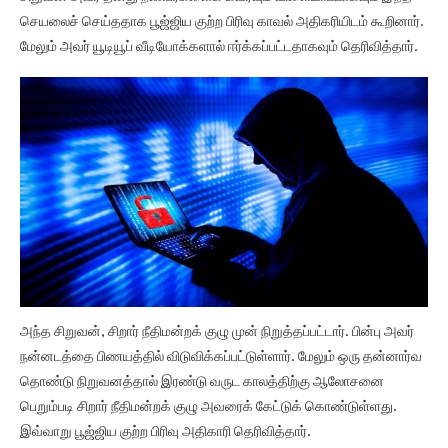
செயலைச் செய்ததாக பூஜ்ஜிய குற்ற பிரிவு காவல் அதிகரியிடம் கூறினார்.
மேலும் அவர் யூடியூப் வீடியோக்களால் ஈர்க்கப்பட்டதாகவும் தெரிவித்தார்.
அந்த சிறுவன், சிறார் நீதிமன்றக் குழு முன் நிறுத்தப்பட்டார். பின்பு அவர்
நன்னடத்தை பிணயத்தில் விடுவிக்கப்பட்டுள்ளார். மேலும் ஒரு தன்னார்வ
தொண்டு நிறுவனத்தால் இரண்டு வருட காலத்திற்கு ஆலோசனை
பெறும்படி சிறார் நீதிமன்றக் குழு அவரைக் கேட்டுக் கொண்டுள்ளது.
இவ்வாறு பூஜ்ஜிய குற்ற பிரிவு அதிகாரி தெரிவித்தார்.