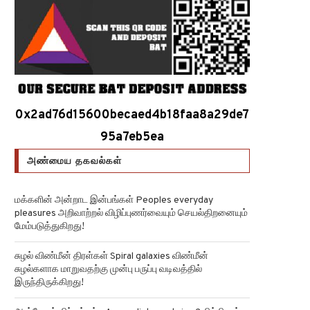
0x2ad76d15600becaed4b18faa8a29de7
95a7eb5ea
அண்மைய தகவல்கள்
மக்களின் அன்றாட இன்பங்கள் Peoples everyday
pleasures அறிவாற்றல் விழிப்புணர்வையும் செயல்திறனையும்
மேம்படுத்துகிறது!
சுழல் விண்மீன் திரள்கள் Spiral galaxies விண்மீன்
சுழல்களாக மாறுவதற்கு முன்பு பருப்பு வடிவத்தில்
இருந்திருக்கிறது!