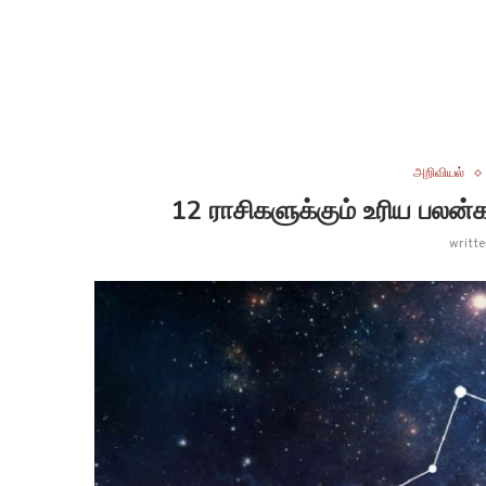
அறிவியல்
12 ராசிகளுக்கும் உரிய பலன்க
writt