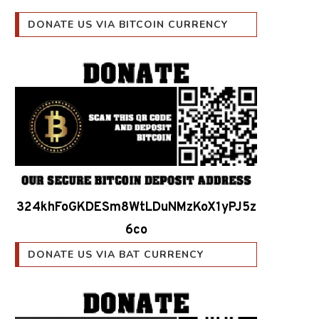
DONATE US VIA BITCOIN CURRENCY
324khFoGKDESm8WtLDuNMzKoX1yPJ5z
6co
DONATE US VIA BAT CURRENCY