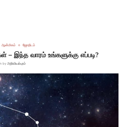
ஆன்மிகம்
ஜோதிடம்
ள் – இந்த வாரம் உங்களுக்கு எப்படி?
en by
அறிவியல்புரம்