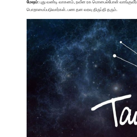
மேஷம்:
புது வண்டி வாகனம், நவீன ரக மொபைல்போன் வாங்குவீர்க
பொறாமைப்படுவார்கள். பண தன வரவு திருப்தி தரும்.