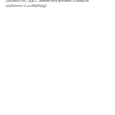
அன்னோம் கிட்டத்தட்ட Annom lists proteins 2 மில்லியன்
புரதங்களை பட்டியலிடுகிறது!