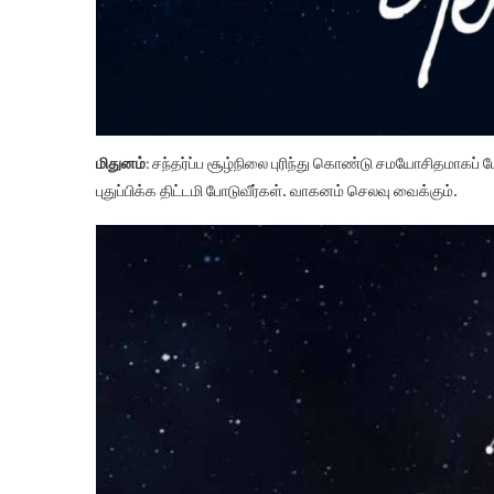
மிதுனம்:
சந்தர்ப்ப சூழ்நிலை புரிந்து கொண்டு சமயோசிதமாகப் பேச
புதுப்பிக்க திட்டமி போடுவீர்கள். வாகனம் செலவு வைக்கும்.