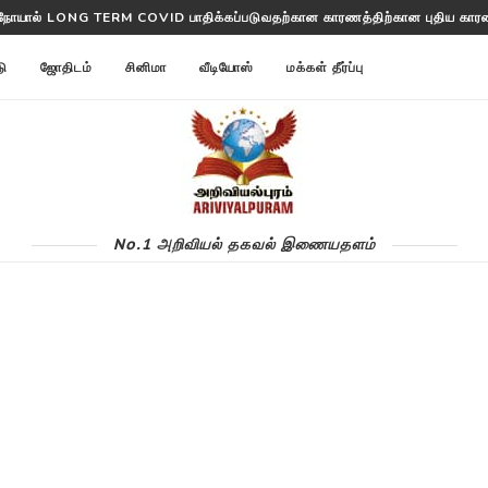
ட் நோயால் LONG TERM COVID பாதிக்கப்படுவதற்கான காரணத்திற்கான புதிய கா
டு
ஜோதிடம்
சினிமா
வீடியோஸ்
மக்கள் தீர்ப்பு
No.1 அறிவியல் தகவல் இணையதளம்