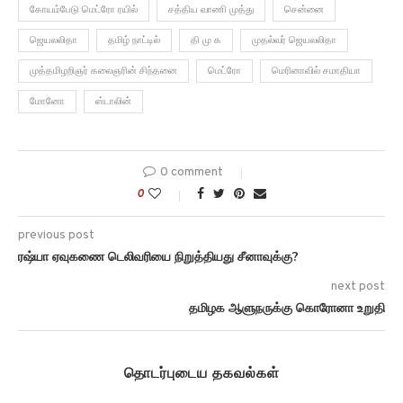
கோயம்பேடு மெட்ரோ ரயில்
சத்திய வாணி முத்து
சென்னை
ஜெயலலிதா
தமிழ் நாட்டில்
தி மு க
முதல்வர் ஜெயலலிதா
முத்தமிழறிஞர் கலைஞரின் சிந்தனை
மெட்ரோ
மெரினாவில் சமாதியா
மோனோ
ஸ்டாலின்
0 comment
0
previous post
ரஷ்யா ஏவுகணை டெலிவரியை நிறுத்தியது சீனாவுக்கு?
next post
தமிழக ஆளுநருக்கு கொரோனா உறுதி
தொடர்புடைய தகவல்கள்