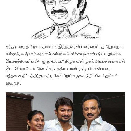
ஐந்து முறை தமிழக முதல்வராக இருந்தவர் பெயரை வைப்பது அறுவறுப்பு
என்றால், அஞ்சுகம் அம்மாள் என்ன அமெரிக்கா ஜனாதிபதியா? இல்லை
இராசாத்தி என்ன இராஜ குடும்பமா? திமுக வின் முதல் அமைச்சரவையில்
இடம் பெற்ற பெண் அமைச்சர் சத்திய வாணி முத்துவின் பெயரை
எத்தனை திட்டத்திற்கு சூட்டியிருக்கிறார் கருணாநிதி? சொல்லுங்கள்
உதயநிதி.