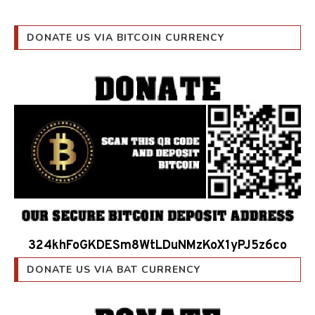
DONATE US VIA BITCOIN CURRENCY
324khFoGKDESm8WtLDuNMzKoX1yPJ5z6co
DONATE US VIA BAT CURRENCY