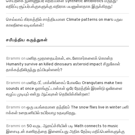
செயற்கை நுண்ணுயிர் எதிர்ப்பிகள் Synthetic antibiotics மருந்து-
எதிர்ப்பு சூப்பர்பக்குகளுக்கு எதிராக பயனுள்ளதாக இருக்கிறது!
செவ்வாய் கிரகத்தில் சாத்தியமான Climate patterns on mars பருவ
காலநிலை வடிவங்கள்!
சமீபத்திய கருத்துகள்
Brammi
on
மனித மூதாதையர்கள், டைனோசர்களைக் கொன்ற
Humanity survive an killed dinosaurs asteroid impact சிறுகோள்
தாக்கத்திலிருந்து தப்பியுள்ளனர்?
Brammi
on
மனித பீட் பாக்ஸிங்கைப் போலவே Orangutans make two
sounds at once ஒராங்குட்டான்கள் ஒரே நேரத்தில் இரண்டு ஒலிகளை
எழுப்ப முடியும் என்று ஆய்வுகள் தெரிவிக்கின்றன!
Brammi
on
ஒரு பயங்கரமான தந்திரம் The snow flies live in winter பனி
ஈக்கள் உறைபனியில் உயிர்வாழ உதவுகிறது.
Brammi
on
50 வருட ஆராய்ச்சியின் படி Math connects to music
இசையுடன் கணிதத்தை இணைப்பது அதிக தேர்வு மதிப்பெண்களுக்கு