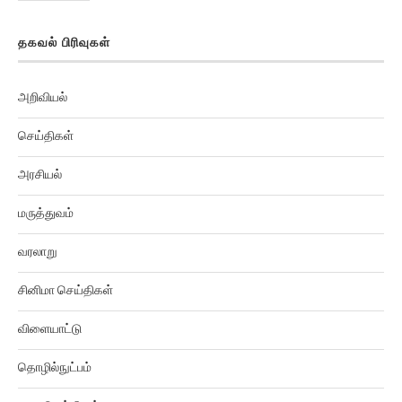
தகவல் பிரிவுகள்
அறிவியல்
செய்திகள்
அரசியல்
மருத்துவம்
வரலாறு
சினிமா செய்திகள்
விளையாட்டு
தொழில்நுட்பம்