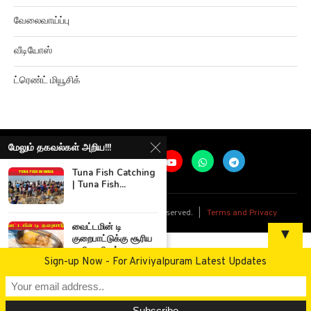
வேலைவாய்ப்பு
வீடியோஸ்
ட்ரெண்ட் மியூசிக்
மேலும் தகவல்கள் அறிய!!!
Tuna Fish Catching
| Tuna Fish...
@
2026
Ariviyalpuram. All rights reserved. |
Terms and Privacy
வைட்டமின் டி
▼
குறைபாட்டுக்கு சூரிய
ஒளி குளியல்...
Sign-up Now - For Ariviyalpuram Latest Updates
இந்தியாவை
வல்லரசாக மாற்றியவர்
– அப்துல் கலாம்