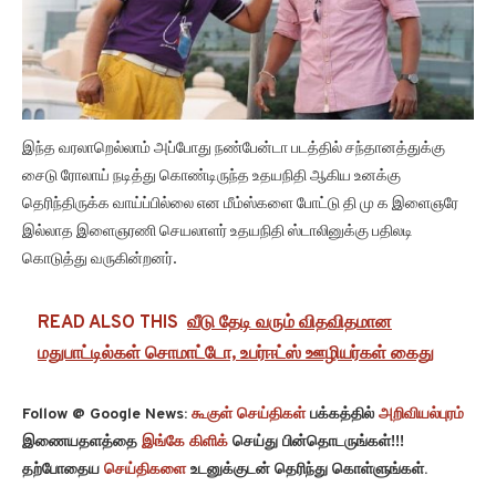
இந்த வரலாறெல்லாம் அப்போது நண்பேன்டா படத்தில் சந்தானத்துக்கு
சைடு ரோலாய் நடித்து கொண்டிருந்த உதயநிதி ஆகிய உனக்கு
தெரிந்திருக்க வாய்ப்பில்லை என மீம்ஸ்களை போட்டு தி மு க இளைஞரே
இல்லாத இளைஞரணி செயலாளர் உதயநிதி ஸ்டாலினுக்கு பதிலடி
கொடுத்து வருகின்றனர்.
READ ALSO THIS
வீடு தேடி வரும் விதவிதமான
மதுபாட்டில்கள் சொமாட்டோ, உபர்ஈட்ஸ் ஊழியர்கள் கைது
Follow @ Google News:
கூகுள் செய்திகள்
பக்கத்தில்
அறிவியல்புரம்
இணையதளத்தை
இங்கே கிளிக்
செய்து பின்தொடருங்கள்!!!
தற்போதைய
செய்திகளை
உடனுக்குடன் தெரிந்து கொள்ளுங்கள்.