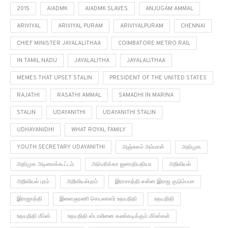
2015
AIADMK
AIADMK SLAVES.
ANJUGAM AMMAL
ARIVIYAL
ARIVIYAL PURAM
ARIVIYALPURAM
CHENNAI
CHIEF MINISTER JAYALALITHAA
COIMBATORE METRO RAIL
IN TAMIL NADU
JAYALALITHA
JAYALALITHAA
MEMES THAT UPSET STALIN
PRESIDENT OF THE UNITED STATES
RAJATHI
RASATHI AMMAL
SAMADHI IN MARINA
STALIN
UDAYANITHI
UDAYANITHI STALIN
UDHAYANIDHI
WHAT ROYAL FAMILY
YOUTH SECRETARY UDAYANITHI
அஞ்சுகம் அம்மாள்
அதிமுக
அதிமுக அடிமைக்கூட்டம்.
அமெரிக்கா ஜனாதிபதியா
அறிவியல்
அறிவியல் புரம்
அறிவியல்புரம்
இராசாத்தி என்ன இராஜ குடும்பமா
இராஜாத்தி
இளைஞரணி செயலாளர் உதயநிதி
உதயநிதி
உதயநிதி மீம்ஸ்
உதயநிதி ஸ்டாலினை கலங்கடிக்கும் மீம்ஸ்கள்