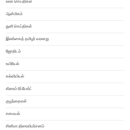
உலக செய்திகள்
ஆன்மிகம்
துளி செய்திகள்
இலங்கைத் தமிழர் வரலாறு
ஜோதிடம்
உயிரியல்
கல்வியியல்
கிரைம் ரிப்போர்ட்
குழந்தைகள்
சமையல்
சினிமா திரைவிமர்சனம்