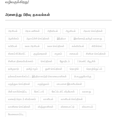
வழிவகுக்கிறது!
அனைத்து பிரிவு தகவல்கள்
அரசியல்
அரசு பணிகள்
அறிவியல்
அழகியல்
அவசர செய்திகள்
ஆன்மிகம்
ஆராய்ச்சி செய்திகள்
இந்தியா
இலங்கைத் தமிழர் வரலாறு
உயிரியல்
உலக அரசியல்
உலக செய்திகள்
கல்வியியல்
கிரிக்கெட்
கிரைம் ரிப்போர்ட்
குழந்தைகள்
சமூகம்
சமையல்
சினிமா செய்திகள்
சினிமா திரைவிமர்சனம்
செய்திகள்
ஜோதிடம்
ட்ரெண்ட் மியூசிக்
தமிழநாடு
தமிழ் ஈழம்
துளி செய்திகள்
தொழில்
தொழில்நுட்பம்
நல்லவர்களாக்கப்பட்ட இந்திராகாந்தி கொலையாளிகள்
பொழுதுபோக்கு
மருத்துவ செய்திகள்
மருத்துவம்
மாயமான இரகசியங்கள்
மின் வாக்கெடுப்பு
மோட்டார்
லேட்டெஸ்ட் வீடியோஸ்
வரலாறு
வலைத் தொடர் விமர்சனம்
வானியல்
வானியல் செய்திகள்
வானிலை செய்திகள்
விஞ்ஞானிகள்
விளையாட்டு
விவசாயம்
வேலைவாய்ப்பு