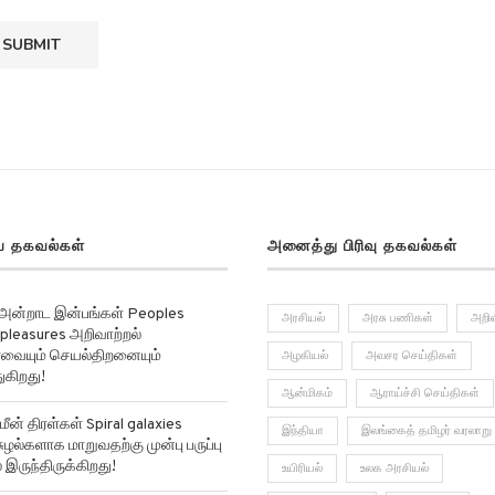
 தகவல்கள்
அனைத்து பிரிவு தகவல்கள்
 அன்றாட இன்பங்கள் Peoples
அரசியல்
அரசு பணிகள்
அறிவ
pleasures அறிவாற்றல்
ர்வையும் செயல்திறனையும்
அழகியல்
அவசர செய்திகள்
ுகிறது!
ஆன்மிகம்
ஆராய்ச்சி செய்திகள்
மீன் திரள்கள் Spiral galaxies
இந்தியா
இலங்கைத் தமிழர் வரலாறு
ுழல்களாக மாறுவதற்கு முன்பு பருப்பு
 இருந்திருக்கிறது!
உயிரியல்
உலக அரசியல்