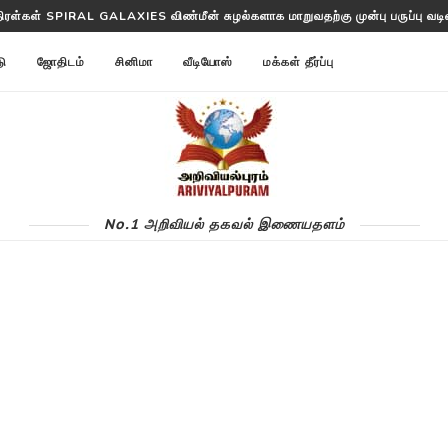
திரள்கள் SPIRAL GALAXIES விண்மீன் சுழல்களாக மாறுவதற்கு முன்பு பருப்பு வடிவத
டு
ஜோதிடம்
சினிமா
வீடியோஸ்
மக்கள் தீர்ப்பு
No.1 அறிவியல் தகவல் இணையதளம்