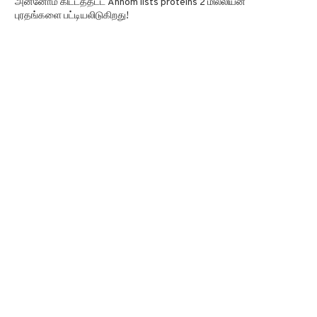
அன்னோம் கிட்டத்தட்ட Annom lists proteins 2 மில்லியன்
புரதங்களை பட்டியலிடுகிறது!