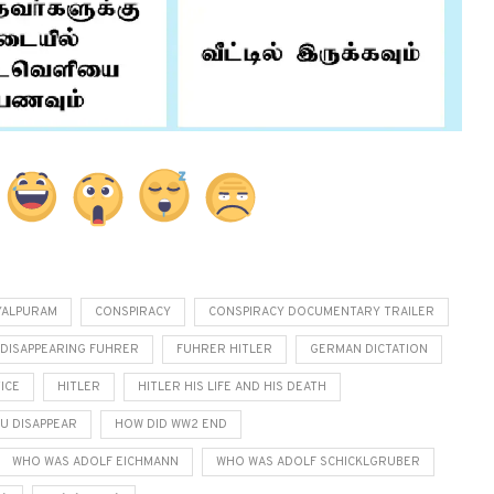
YALPURAM
CONSPIRACY
CONSPIRACY DOCUMENTARY TRAILER
DISAPPEARING FUHRER
FUHRER HITLER
GERMAN DICTATION
ICE
HITLER
HITLER HIS LIFE AND HIS DEATH
U DISAPPEAR
HOW DID WW2 END
WHO WAS ADOLF EICHMANN
WHO WAS ADOLF SCHICKLGRUBER