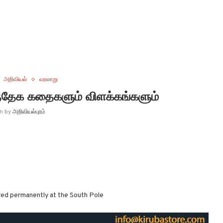
அறிவியல்
வரலாறு
சந்தேக கதைகளும் விளக்கங்களும்
en by
அறிவியல்புரம்
red permanently at the South Pole