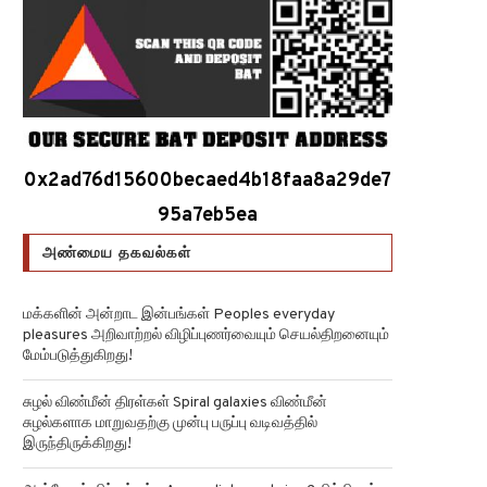
0x2ad76d15600becaed4b18faa8a29de7
95a7eb5ea
அண்மைய தகவல்கள்
மக்களின் அன்றாட இன்பங்கள் Peoples everyday
pleasures அறிவாற்றல் விழிப்புணர்வையும் செயல்திறனையும்
மேம்படுத்துகிறது!
சுழல் விண்மீன் திரள்கள் Spiral galaxies விண்மீன்
சுழல்களாக மாறுவதற்கு முன்பு பருப்பு வடிவத்தில்
இருந்திருக்கிறது!