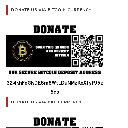
DONATE US VIA BITCOIN CURRENCY
324khFoGKDESm8WtLDuNMzKoX1yPJ5z
6co
DONATE US VIA BAT CURRENCY