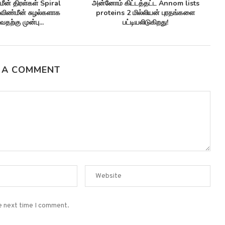
செயற்கை நுண்ணுயிர் எதிர்ப்பிகள்
செவ்வாய் கிரகத்தில் ச
Synthetic antibiotics மருந்து-எதிர்ப்பு
Climate patterns on 
சூப்பர்பக்குகளுக்கு எதிராக
காலநிலை...
பயனுள்ளதாக...
 A COMMENT
he next time I comment.