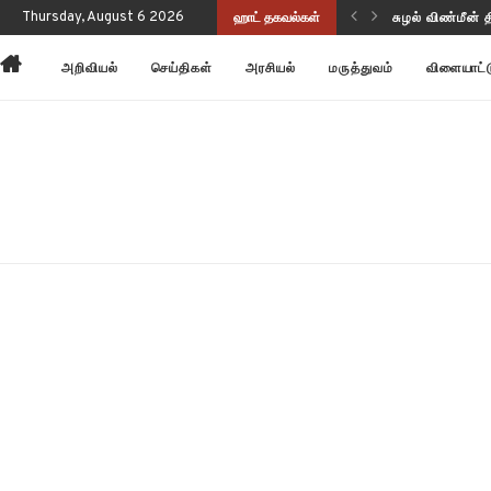
ப்புணர்வையும் செயல்திறனையும் மேம்படுத்துகிறது!
Thursday, August 6 2026
ஹாட் தகவல்கள்
சுழல் விண்மீன் 
அறிவியல்
செய்திகள்
அரசியல்
மருத்துவம்
விளையாட்