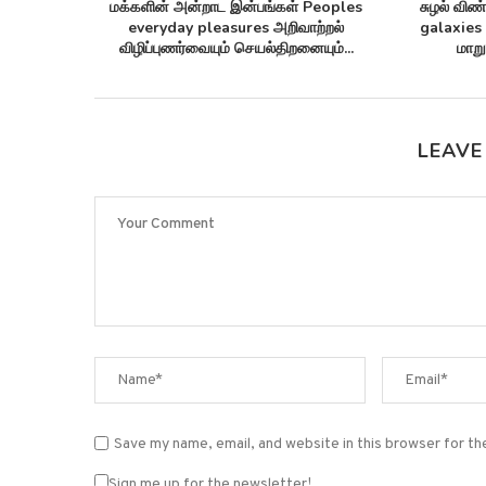
ோம் கிட்டத்தட்ட Annom lists
ஒரு தொலைத்தொடர்பு கேபிள் Monitor
teins 2 மில்லியன் புரதங்களை
arctic sea ice ஆர்க்டிக்கில் கடல்...
பட்டியலிடுகிறது!
LEAVE
Save my name, email, and website in this browser for t