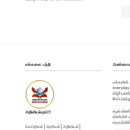
Sign me up for the newsletter!
எங்களை பற்றி
அண்மைய
மக்களின்
everyday 
விழிப்புண
மேம்படுத்த
சுழல் விண்
அறிவியல்புரம்!!!
விண்மீன் ச
வடிவத்தில்