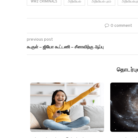
WW2 CRIMINALS
அறிவியல்
அறிவியல் புரம்
அறிவியல்புர
0 comment
previous post
கூகுள் – ஜியோ கூட்டணி – சீனாவிற்கு ஆப்பு
தொடர்ப