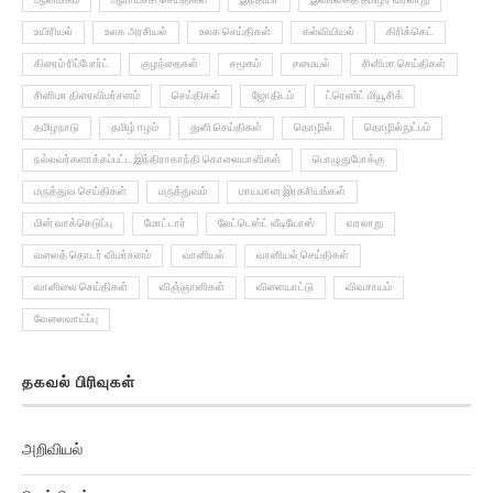
உயிரியல்
உலக அரசியல்
உலக செய்திகள்
கல்வியியல்
கிரிக்கெட்
கிரைம் ரிப்போர்ட்
குழந்தைகள்
சமூகம்
சமையல்
சினிமா செய்திகள்
சினிமா திரைவிமர்சனம்
செய்திகள்
ஜோதிடம்
ட்ரெண்ட் மியூசிக்
தமிழநாடு
தமிழ் ஈழம்
துளி செய்திகள்
தொழில்
தொழில்நுட்பம்
நல்லவர்களாக்கப்பட்ட இந்திராகாந்தி கொலையாளிகள்
பொழுதுபோக்கு
மருத்துவ செய்திகள்
மருத்துவம்
மாயமான இரகசியங்கள்
மின் வாக்கெடுப்பு
மோட்டார்
லேட்டெஸ்ட் வீடியோஸ்
வரலாறு
வலைத் தொடர் விமர்சனம்
வானியல்
வானியல் செய்திகள்
வானிலை செய்திகள்
விஞ்ஞானிகள்
விளையாட்டு
விவசாயம்
வேலைவாய்ப்பு
தகவல் பிரிவுகள்
அறிவியல்
செய்திகள்