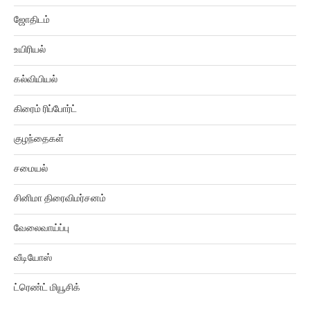
ஜோதிடம்
உயிரியல்
கல்வியியல்
கிரைம் ரிப்போர்ட்
குழந்தைகள்
சமையல்
சினிமா திரைவிமர்சனம்
வேலைவாய்ப்பு
வீடியோஸ்
ட்ரெண்ட் மியூசிக்