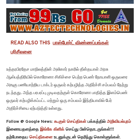
READ ALSO THIS
பாஸ்போர்ட் விண்ணப்பங்கள்
பரிசீலனை
உத்தரபிரதேச மாநிலத்தின் அலிகார் நகரில் தீன்தயாள் அரசு
ஆஸ்பத்திரியில் கொரோனா சிகிச்சை பெற்ற பெண் நோயாளி ஒருவரை
அஙுகு பணியாற்றிய டாக்டர் ஒருவர் கற்பழித்த அதிர்ச்சி சம்பவம் நேற்று
நடந்தது. அந்த பரபரப்பு முடிவதற்குள் கொரோனா பாதித்த இளம்பெண்
ஒருவர் கற்பழிக்கப்பட்ட மற்றும் ஒரு சம்பவம் இந்தியாவில் பேர்
அதிர்ச்சியை ஏற்படுத்தி உள்ளது.
Follow @ Google News:
கூகுள் செய்திகள்
பக்கத்தில்
அறிவியல்புரம்
இணையதளத்தை
இங்கே கிளிக்
செய்து பின்தொடருங்கள்!!!
தற்போதைய
செய்திகளை
உடனுக்குடன் தெரிந்து கொள்ளுங்கள்.