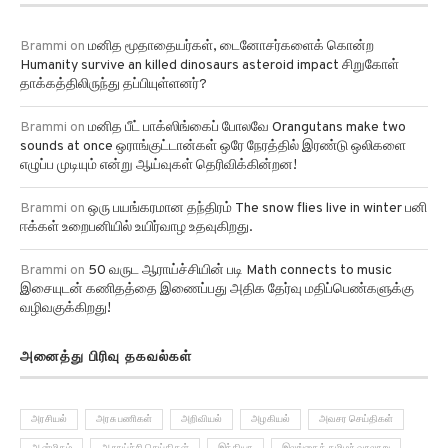
Brammi
on
மனித மூதாதையர்கள், டைனோசர்களைக் கொன்ற
Humanity survive an killed dinosaurs asteroid impact சிறுகோள்
தாக்கத்திலிருந்து தப்பியுள்ளனர்?
Brammi
on
மனித பீட் பாக்ஸிங்கைப் போலவே Orangutans make two
sounds at once ஒராங்குட்டான்கள் ஒரே நேரத்தில் இரண்டு ஒலிகளை
எழுப்ப முடியும் என்று ஆய்வுகள் தெரிவிக்கின்றன!
Brammi
on
ஒரு பயங்கரமான தந்திரம் The snow flies live in winter பனி
ஈக்கள் உறைபனியில் உயிர்வாழ உதவுகிறது.
Brammi
on
50 வருட ஆராய்ச்சியின் படி Math connects to music
இசையுடன் கணிதத்தை இணைப்பது அதிக தேர்வு மதிப்பெண்களுக்கு
வழிவகுக்கிறது!
அனைத்து பிரிவு தகவல்கள்
அரசியல்
அரசு பணிகள்
அறிவியல்
அழகியல்
அவசர செய்திகள்
ஆன்மிகம்
ஆராய்ச்சி செய்திகள்
இந்தியா
இலங்கைத் தமிழர் வரலாறு