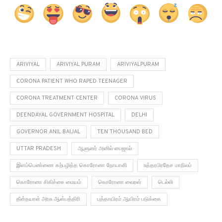
ARIVIYAL
ARIVIYAL PURAM
ARIVIYALPURAM
CORONA PATIENT WHO RAPED TEENAGER
CORONA TREATMENT CENTER
CORONA VIRUS
DEENDAYAL GOVERNMENT HOSPITAL
DELHI
GOVERNOR ANIL BAIJAL
TEN THOUSAND BED
UTTAR PRADESH
ஆளுனர் அனில் பைஜால்
இளம்பெண்ணை கற்பழித்த கொரோனா நோயாளி
உத்தரபிரதேச மாநிலம்
கொரோனா சிகிச்சை மையம்
கொரோனா வைரஸ்
டெல்லி
தீன்தயாள் அரசு ஆஸ்பத்திரி
பத்தாயிரம் ஆயிரம் படுக்கை