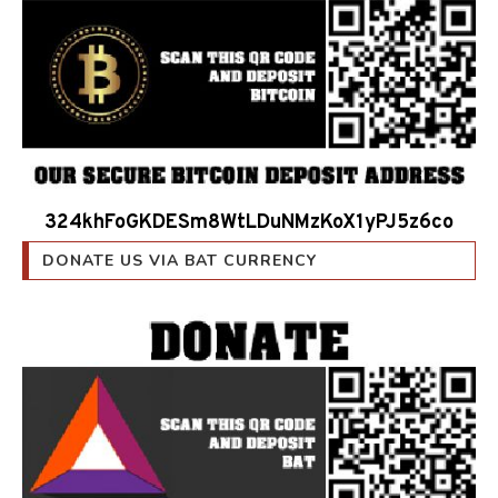
324khFoGKDESm8WtLDuNMzKoX1yPJ5z6co
DONATE US VIA BAT CURRENCY