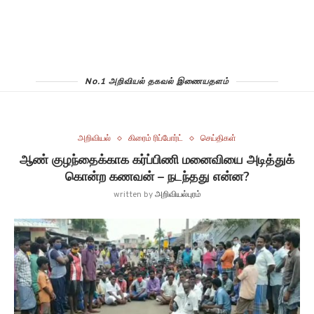
No.1 அறிவியல் தகவல் இணையதளம்
அறிவியல்
கிரைம் ரிப்போர்ட்
செய்திகள்
ஆண் குழந்தைக்காக கர்ப்பிணி மனைவியை அடித்துக்
கொன்ற கணவன் – நடந்தது என்ன?
written by
அறிவியல்புரம்