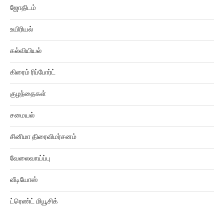
ஜோதிடம்
உயிரியல்
கல்வியியல்
கிரைம் ரிப்போர்ட்
குழந்தைகள்
சமையல்
சினிமா திரைவிமர்சனம்
வேலைவாய்ப்பு
வீடியோஸ்
ட்ரெண்ட் மியூசிக்