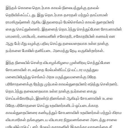
இந்தக் கொலை தொடர்பாக காவல் நிலையத்துக்கு தகவல்
தெரிவிக்கப்பட்டது. இது தொடர்பாக தசரதன் மற்றும் தாய்மாமன்
ராமகிருஷ்ணன் ஆகிய இருவரையும் மேல்செங்கம் காவல் துறையினர்
கைது செய்துள்ளனர். இதனைத் தொடர்ந்து செத்துப்போன சோபனாவின்
மாமனார், மாமியார், கணவனின் சகோதரி, சகோதரியின் கணவர் என
ஆறு பேர் மீது வழக்கு பதிவு செய்து தலைமறைவாக உள்ள நான்கு
நபர்களை போலிஸ் தனிப்படை அமைத்து தேடி வருகின்றார்கள்.
இந்த நிலையில் சென்ற வியாழக்கிழமை முன்னிரவு செத்துப்போன
சோபனாவின் சடலத்தை மேல்பள்ளிப்பட்டு வட்டார மருத்துவ
மனையிலிருந்து செங்கம் அரசு மருத்துவமனைக்கு பிரேத
பரிசோதனைக்கு நேற்று முற்பகல் காவல்துறையினர் எடுத்து சென்றனர்.
தொடர்ந்து தலைமறைவாக உள்ள நான்கு நபர்களை கைது
செய்யக்கோரியும், இரண்டு தினங்கள் ஆகியும் சோபனாவின் உடலை
பிரேத பரிசோதனை செய்து உறவினர்களிடம் ஒப்படைக்காத
காவல்துறையினரை கண்டித்தும் சோபனாவின் உறவினர்கள் மற்றும் கிராம
வியாபாரிகள் தங்களுடைய வியாபார நிறுவனங்களை அடைத்து சாலை
மறியலில் ஈடுபட்டனர். மேலும் தசரதனின் இருசக்கர வாகனத்தை தீ