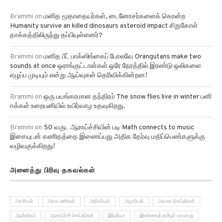
Brammi
on
மனித மூதாதையர்கள், டைனோசர்களைக் கொன்ற
Humanity survive an killed dinosaurs asteroid impact சிறுகோள்
தாக்கத்திலிருந்து தப்பியுள்ளனர்?
Brammi
on
மனித பீட் பாக்ஸிங்கைப் போலவே Orangutans make two
sounds at once ஒராங்குட்டான்கள் ஒரே நேரத்தில் இரண்டு ஒலிகளை
எழுப்ப முடியும் என்று ஆய்வுகள் தெரிவிக்கின்றன!
Brammi
on
ஒரு பயங்கரமான தந்திரம் The snow flies live in winter பனி
ஈக்கள் உறைபனியில் உயிர்வாழ உதவுகிறது.
Brammi
on
50 வருட ஆராய்ச்சியின் படி Math connects to music
இசையுடன் கணிதத்தை இணைப்பது அதிக தேர்வு மதிப்பெண்களுக்கு
வழிவகுக்கிறது!
அனைத்து பிரிவு தகவல்கள்
அரசியல்
அரசு பணிகள்
அறிவியல்
அழகியல்
அவசர செய்திகள்
ஆன்மிகம்
ஆராய்ச்சி செய்திகள்
இந்தியா
இலங்கைத் தமிழர் வரலாறு