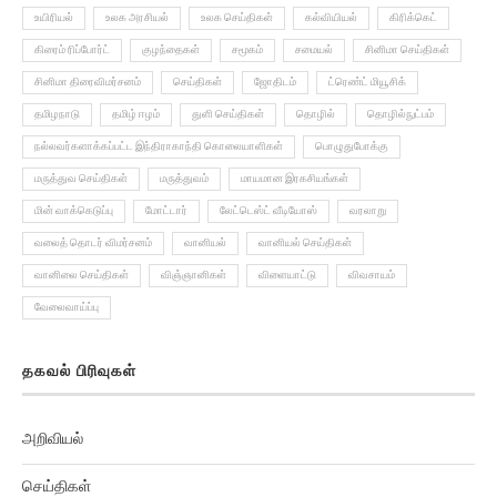
உயிரியல்
உலக அரசியல்
உலக செய்திகள்
கல்வியியல்
கிரிக்கெட்
கிரைம் ரிப்போர்ட்
குழந்தைகள்
சமூகம்
சமையல்
சினிமா செய்திகள்
சினிமா திரைவிமர்சனம்
செய்திகள்
ஜோதிடம்
ட்ரெண்ட் மியூசிக்
தமிழநாடு
தமிழ் ஈழம்
துளி செய்திகள்
தொழில்
தொழில்நுட்பம்
நல்லவர்களாக்கப்பட்ட இந்திராகாந்தி கொலையாளிகள்
பொழுதுபோக்கு
மருத்துவ செய்திகள்
மருத்துவம்
மாயமான இரகசியங்கள்
மின் வாக்கெடுப்பு
மோட்டார்
லேட்டெஸ்ட் வீடியோஸ்
வரலாறு
வலைத் தொடர் விமர்சனம்
வானியல்
வானியல் செய்திகள்
வானிலை செய்திகள்
விஞ்ஞானிகள்
விளையாட்டு
விவசாயம்
வேலைவாய்ப்பு
தகவல் பிரிவுகள்
அறிவியல்
செய்திகள்