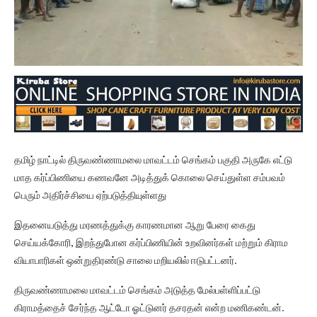
தமிழ் நாட்டில் திருவண்ணாமலை மாவட்டம் செங்கம் பகுதி அருகே எட்டு
மாத கர்ப்பிணியை கணவனே அடித்துக் கொலை செய்துள்ள சம்பவம்
பெரும் அதிர்ச்சியை ஏற்படுத்தியுள்ளது
இதனையடுத்து மரணத்துக்கு காரணமான ஆறு பேரை கைது
செய்யக்கோரி, இறந்துபோன கர்ப்பிணியின் உறவினர்கள் மற்றும் கிராம
வியாபாரிகள் ஒன்றுதிரண்டு சாலை மறியலில் ஈடுபட்டனர்.
திருவண்ணாமலை மாவட்டம் செங்கம் அடுத்த மேல்பள்ளிப்பட்டு
கிராமத்தைச் சேர்ந்த ஆட்டோ ஓட்டுனர் தசரதன் என்ற மணிகண்டன்.