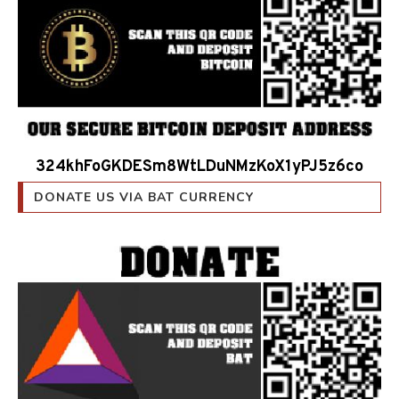
324khFoGKDESm8WtLDuNMzKoX1yPJ5z6co
DONATE US VIA BAT CURRENCY