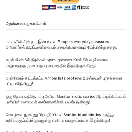
அண்மைய தகவல்கள்
மக்களின் அன்றாட இன்பங்கள் Peoples everyday pleasures
அறிவாற்றல் விழிப்புணர்வையும் செயல்திறனையும் மேம்படுத்துகிறது!
சுழல் விண்மீன் திரள்கள் Spiral galaxies விண்மீன் சுழல்களாக
மாறுவதற்கு முன்பு பருப்பு வடிவத்தில் இருந்திருக்கிறது!
அன்னோம் கிட்டத்தட்ட Annom lists proteins 2 மில்லியன் புரதங்களை
பட்டியலிடுகிறது!
ஒரு தொலைத்தொடர்பு கேபிள் Monitor arctic sea ice ஆர்க்டிக்கில் கடல்
பனியின் அளவைக் கண்காணிக்கப் பயன்படுகிறது!
செயற்கை நுண்ணுயிர் எதிர்ப்பிகள் Synthetic antibiotics மருந்து-
எதிர்ப்பு சூப்பர்பக்குகளுக்கு எதிராக பயனுள்ளதாக இருக்கிறது!
செவ்வாய் கிரகத்தில் சாத்தியமான Climate patterns on mars பருவ