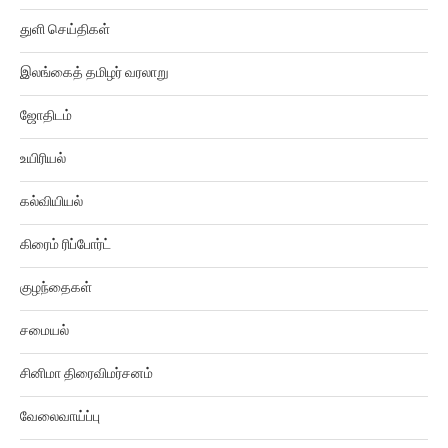
துளி செய்திகள்
இலங்கைத் தமிழர் வரலாறு
ஜோதிடம்
உயிரியல்
கல்வியியல்
கிரைம் ரிப்போர்ட்
குழந்தைகள்
சமையல்
சினிமா திரைவிமர்சனம்
வேலைவாய்ப்பு
வீடியோஸ்