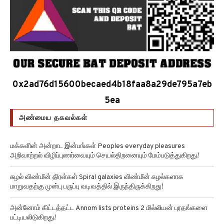
0x2ad76d15600becaed4b18faa8a29de795a7eb
5ea
அண்மைய தகவல்கள்
மக்களின் அன்றாட இன்பங்கள் Peoples everyday pleasures
அறிவாற்றல் விழிப்புணர்வையும் செயல்திறனையும் மேம்படுத்துகிறது!
சுழல் விண்மீன் திரள்கள் Spiral galaxies விண்மீன் சுழல்களாக
மாறுவதற்கு முன்பு பருப்பு வடிவத்தில் இருந்திருக்கிறது!
அன்னோம் கிட்டத்தட்ட Annom lists proteins 2 மில்லியன் புரதங்களை
பட்டியலிடுகிறது!