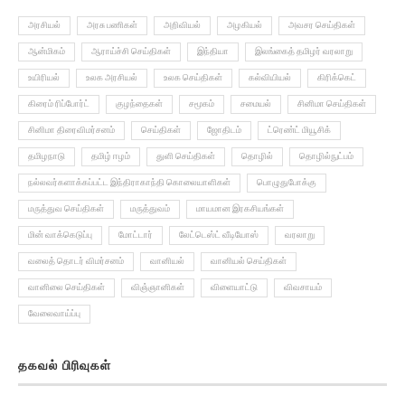
அரசியல்
அரசு பணிகள்
அறிவியல்
அழகியல்
அவசர செய்திகள்
ஆன்மிகம்
ஆராய்ச்சி செய்திகள்
இந்தியா
இலங்கைத் தமிழர் வரலாறு
உயிரியல்
உலக அரசியல்
உலக செய்திகள்
கல்வியியல்
கிரிக்கெட்
கிரைம் ரிப்போர்ட்
குழந்தைகள்
சமூகம்
சமையல்
சினிமா செய்திகள்
சினிமா திரைவிமர்சனம்
செய்திகள்
ஜோதிடம்
ட்ரெண்ட் மியூசிக்
தமிழநாடு
தமிழ் ஈழம்
துளி செய்திகள்
தொழில்
தொழில்நுட்பம்
நல்லவர்களாக்கப்பட்ட இந்திராகாந்தி கொலையாளிகள்
பொழுதுபோக்கு
மருத்துவ செய்திகள்
மருத்துவம்
மாயமான இரகசியங்கள்
மின் வாக்கெடுப்பு
மோட்டார்
லேட்டெஸ்ட் வீடியோஸ்
வரலாறு
வலைத் தொடர் விமர்சனம்
வானியல்
வானியல் செய்திகள்
வானிலை செய்திகள்
விஞ்ஞானிகள்
விளையாட்டு
விவசாயம்
வேலைவாய்ப்பு
தகவல் பிரிவுகள்
அறிவியல்