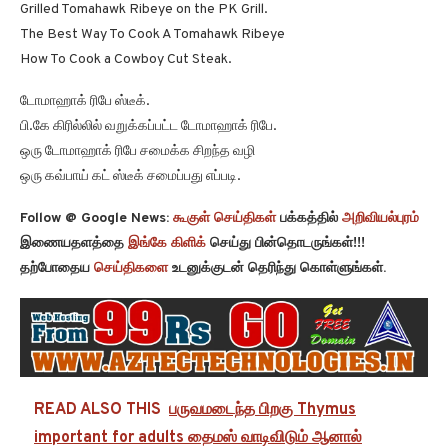
Grilled Tomahawk Ribeye on the PK Grill.
The Best Way To Cook A Tomahawk Ribeye
How To Cook a Cowboy Cut Steak.
டோமாஹாக் ரிபே ஸ்டீக்.
பி.கே கிரில்லில் வறுக்கப்பட்ட டோமாஹாக் ரிபே.
ஒரு டோமாஹாக் ரிபே சமைக்க சிறந்த வழி
ஒரு கவ்பாய் கட் ஸ்டீக் சமைப்பது எப்படி.
Follow @ Google News:
கூகுள் செய்திகள்
பக்கத்தில்
அறிவியல்புரம்
இணையதளத்தை
இங்கே கிளிக்
செய்து பின்தொடருங்கள்!!!
தற்போதைய
செய்திகளை
உடனுக்குடன் தெரிந்து கொள்ளுங்கள்.
READ ALSO THIS
பருவமடைந்த பிறகு Thymus
important for adults தைமஸ் வாடிவிடும் ஆனால்