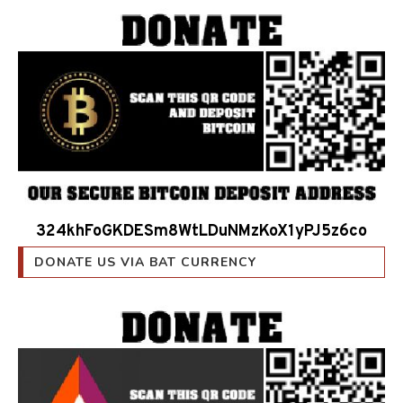
324khFoGKDESm8WtLDuNMzKoX1yPJ5z6co
DONATE US VIA BAT CURRENCY