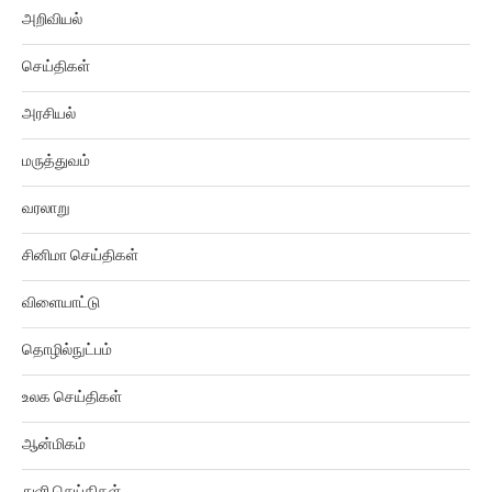
செய்திகள்
அரசியல்
மருத்துவம்
வரலாறு
சினிமா செய்திகள்
விளையாட்டு
தொழில்நுட்பம்
உலக செய்திகள்
ஆன்மிகம்
துளி செய்திகள்