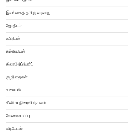
இலங்கைத் தமிழர் வரலாறு
ஜோதிடம்
உயிரியல்
கல்வியியல்
கிரைம் ரிப்போர்ட்
குழந்தைகள்
சமையல்
சினிமா திரைவிமர்சனம்
வேலைவாய்ப்பு
வீடியோஸ்