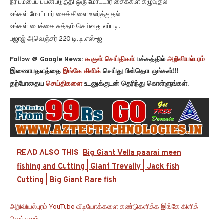
நீர் பம்பைப் பயன்படுத்தி ஒரு மோட்டார் சைக்கிள் கழுவுதல்
உங்கள் மோட்டார் சைக்கிளை உலர்த்துதல்
உங்கள் பைக்கை சுத்தம் செய்வது எப்படி.
பஜாஜ் அவெஞ்சர் 220 டி.டி.எஸ்-ஐ
Follow @ Google News:
கூகுள் செய்திகள்
பக்கத்தில்
அறிவியல்புரம்
இணையதளத்தை
இங்கே கிளிக்
செய்து பின்தொடருங்கள்!!!
தற்போதைய
செய்திகளை
உடனுக்குடன் தெரிந்து கொள்ளுங்கள்.
READ ALSO THIS
Big Giant Vella paarai meen
fishing and Cutting | Giant Trevally | Jack fish
Cutting | Big Giant Rare fish
அறிவியல்புரம் YouTube வீடியோக்களை கண்டுகளிக்க இங்கே கிளிக்