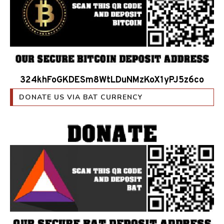
324khFoGKDESm8WtLDuNMzKoX1yPJ5z6co
DONATE US VIA BAT CURRENCY