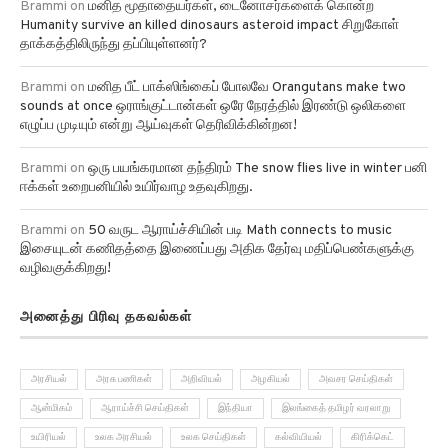
Humanity survive an killed dinosaurs asteroid impact சிறுகோள்
தாக்கத்திலிருந்து தப்பியுள்ளனர்?
Brammi
on
மனித பீட் பாக்ஸிங்கைப் போலவே Orangutans make two
sounds at once ஒராங்குட்டான்கள் ஒரே நேரத்தில் இரண்டு ஒலிகளை
எழுப்ப முடியும் என்று ஆய்வுகள் தெரிவிக்கின்றன!
Brammi
on
ஒரு பயங்கரமான தந்திரம் The snow flies live in winter பனி
ஈக்கள் உறைபனியில் உயிர்வாழ உதவுகிறது.
Brammi
on
50 வருட ஆராய்ச்சியின் படி Math connects to music
இசையுடன் கணிதத்தை இணைப்பது அதிக தேர்வு மதிப்பெண்களுக்கு
வழிவகுக்கிறது!
அனைத்து பிரிவு தகவல்கள்
அரசியல்
அரசு பணிகள்
அறிவியல்
அழகியல்
அவசர செய்திகள்
ஆன்மிகம்
ஆராய்ச்சி செய்திகள்
இந்தியா
இலங்கைத் தமிழர் வரலாறு
உயிரியல்
உலக அரசியல்
உலக செய்திகள்
கல்வியியல்
கிரிக்கெட்
கிரைம் ரிப்போர்ட்
குழந்தைகள்
சமூகம்
சமையல்
சினிமா செய்திகள்