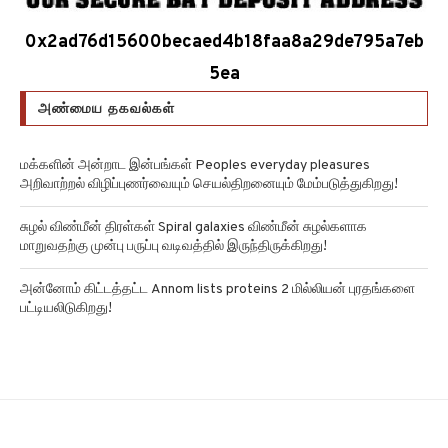
0x2ad76d15600becaed4b18faa8a29de795a7eb
5ea
அண்மைய தகவல்கள்
மக்களின் அன்றாட இன்பங்கள் Peoples everyday pleasures
அறிவாற்றல் விழிப்புணர்வையும் செயல்திறனையும் மேம்படுத்துகிறது!
சுழல் விண்மீன் திரள்கள் Spiral galaxies விண்மீன் சுழல்களாக
மாறுவதற்கு முன்பு பருப்பு வடிவத்தில் இருந்திருக்கிறது!
அன்னோம் கிட்டத்தட்ட Annom lists proteins 2 மில்லியன் புரதங்களை
பட்டியலிடுகிறது!
எங்களை பற்றி