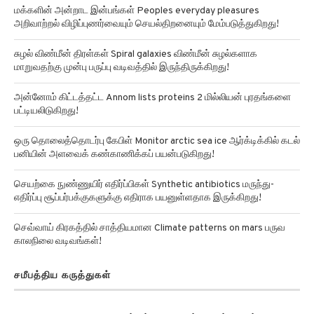
அறிவாற்றல் விழிப்புணர்வையும் செயல்திறனையும் மேம்படுத்துகிறது!
சுழல் விண்மீன் திரள்கள் Spiral galaxies விண்மீன் சுழல்களாக
மாறுவதற்கு முன்பு பருப்பு வடிவத்தில் இருந்திருக்கிறது!
அன்னோம் கிட்டத்தட்ட Annom lists proteins 2 மில்லியன் புரதங்களை
பட்டியலிடுகிறது!
ஒரு தொலைத்தொடர்பு கேபிள் Monitor arctic sea ice ஆர்க்டிக்கில் கடல்
பனியின் அளவைக் கண்காணிக்கப் பயன்படுகிறது!
செயற்கை நுண்ணுயிர் எதிர்ப்பிகள் Synthetic antibiotics மருந்து-
எதிர்ப்பு சூப்பர்பக்குகளுக்கு எதிராக பயனுள்ளதாக இருக்கிறது!
செவ்வாய் கிரகத்தில் சாத்தியமான Climate patterns on mars பருவ
காலநிலை வடிவங்கள்!
சமீபத்திய கருத்துகள்
Brammi
on
மனித மூதாதையர்கள், டைனோசர்களைக் கொன்ற