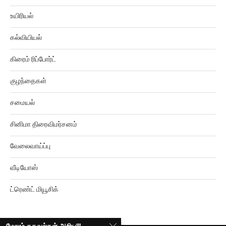
உயிரியல்
கல்வியியல்
கிரைம் ரிப்போர்ட்
குழந்தைகள்
சமையல்
சினிமா திரைவிமர்சனம்
வேலைவாய்ப்பு
வீடியோஸ்
ட்ரெண்ட் மியூசிக்