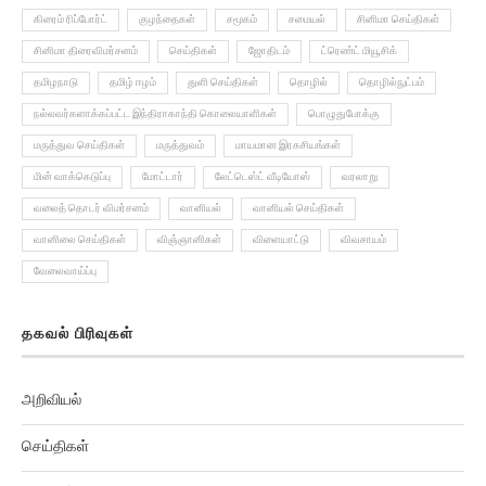
சினிமா திரைவிமர்சனம்
செய்திகள்
ஜோதிடம்
ட்ரெண்ட் மியூசிக்
தமிழநாடு
தமிழ் ஈழம்
துளி செய்திகள்
தொழில்
தொழில்நுட்பம்
நல்லவர்களாக்கப்பட்ட இந்திராகாந்தி கொலையாளிகள்
பொழுதுபோக்கு
மருத்துவ செய்திகள்
மருத்துவம்
மாயமான இரகசியங்கள்
மின் வாக்கெடுப்பு
மோட்டார்
லேட்டெஸ்ட் வீடியோஸ்
வரலாறு
வலைத் தொடர் விமர்சனம்
வானியல்
வானியல் செய்திகள்
வானிலை செய்திகள்
விஞ்ஞானிகள்
விளையாட்டு
விவசாயம்
வேலைவாய்ப்பு
தகவல் பிரிவுகள்
அறிவியல்
செய்திகள்
அரசியல்