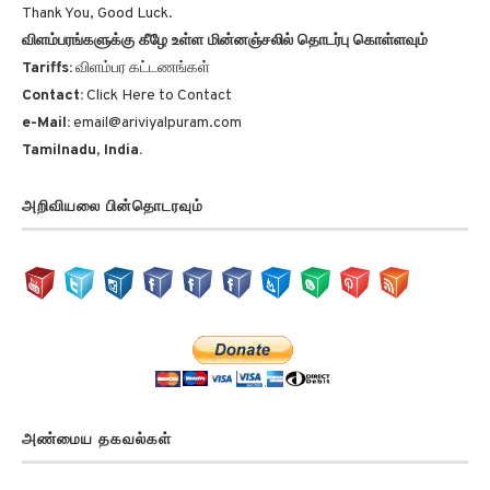
விளம்பரங்களுக்கு கீழே உள்ள மின்னஞ்சலில் தொடர்பு கொள்ளவும்
Tariffs:
விளம்பர கட்டணங்கள்
Contact:
Click Here to Contact
e-Mail:
email@ariviyalpuram.com
Tamilnadu, India.
அறிவியலை பின்தொடரவும்
அண்மைய தகவல்கள்
மக்களின் அன்றாட இன்பங்கள் Peoples everyday pleasures