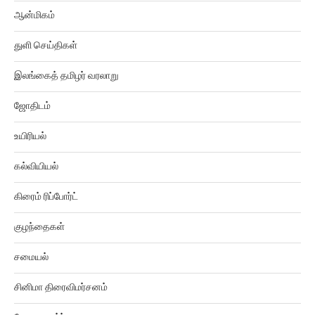
ஆன்மிகம்
துளி செய்திகள்
இலங்கைத் தமிழர் வரலாறு
ஜோதிடம்
உயிரியல்
கல்வியியல்
கிரைம் ரிப்போர்ட்
குழந்தைகள்
சமையல்
சினிமா திரைவிமர்சனம்
வேலைவாய்ப்பு