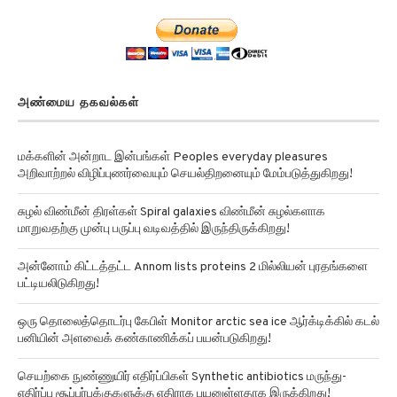
அண்மைய தகவல்கள்
மக்களின் அன்றாட இன்பங்கள் Peoples everyday pleasures
அறிவாற்றல் விழிப்புணர்வையும் செயல்திறனையும் மேம்படுத்துகிறது!
சுழல் விண்மீன் திரள்கள் Spiral galaxies விண்மீன் சுழல்களாக
மாறுவதற்கு முன்பு பருப்பு வடிவத்தில் இருந்திருக்கிறது!
அன்னோம் கிட்டத்தட்ட Annom lists proteins 2 மில்லியன் புரதங்களை
பட்டியலிடுகிறது!
ஒரு தொலைத்தொடர்பு கேபிள் Monitor arctic sea ice ஆர்க்டிக்கில் கடல்
பனியின் அளவைக் கண்காணிக்கப் பயன்படுகிறது!
செயற்கை நுண்ணுயிர் எதிர்ப்பிகள் Synthetic antibiotics மருந்து-
எதிர்ப்பு சூப்பர்பக்குகளுக்கு எதிராக பயனுள்ளதாக இருக்கிறது!