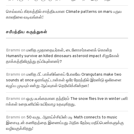
செவ்வாய் கிரகத்தில் சாத்தியமான Climate patterns on mars பருவ
காலநிலை வடிவங்கள்!
சமீபத்திய கருத்துகள்
Brammi
on
மனித மூதாதையர்கள், டைனோசர்களைக் கொன்ற
Humanity survive an killed dinosaurs asteroid impact சிறுகோள்
தாக்கத்திலிருந்து தப்பியுள்ளனர்?
Brammi
on
மனித பீட் பாக்ஸிங்கைப் போலவே Orangutans make two
sounds at once ஒராங்குட்டான்கள் ஒரே நேரத்தில் இரண்டு ஒலிகளை
எழுப்ப முடியும் என்று ஆய்வுகள் தெரிவிக்கின்றன!
Brammi
on
ஒரு பயங்கரமான தந்திரம் The snow flies live in winter பனி
ஈக்கள் உறைபனியில் உயிர்வாழ உதவுகிறது.
Brammi
on
50 வருட ஆராய்ச்சியின் படி Math connects to music
இசையுடன் கணிதத்தை இணைப்பது அதிக தேர்வு மதிப்பெண்களுக்கு
வழிவகுக்கிறது!