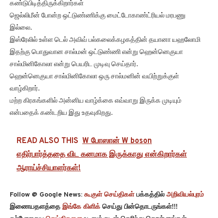
கண்டுபிடித்திருக்கிறார்கள்
ஜெல்லிமீன் போன்ற ஒட்டுண்ணிக்கு மைட்டோகாண்ட்ரியல் மரபணு
இல்லை.
இஸ்ரேலில் உள்ள டெல் அவிவ் பல்கலைக்கழகத்தின் தயானா யஹலோமி
இதற்கு பொதுவான சால்மன் ஒட்டுண்ணி என்று ஹென்னெகுயா
சால்மினிகோலா என்று பெயரிட முடிவு செய்தார்.
ஹென்னெகுயா சால்மினிகோலா ஒரு சால்மனின் வயிற்றுக்குள்
வாழ்கிறார்.
மற்ற கிரகங்களில் அன்னிய வாழ்க்கை எவ்வாறு இருக்க முடியும்
என்பதைக் கண்டறிய இது உதவுகிறது.
READ ALSO THIS
W போஸான் W boson
எதிர்பார்த்ததை விட கனமாக இருக்காது என்கிறார்கள்
ஆராய்ச்சியாளர்கள்!
Follow @ Google News:
கூகுள் செய்திகள்
பக்கத்தில்
அறிவியல்புரம்
இணையதளத்தை
இங்கே கிளிக்
செய்து பின்தொடருங்கள்!!!