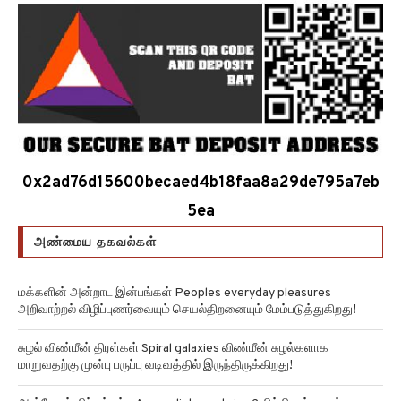
0x2ad76d15600becaed4b18faa8a29de795a7eb
5ea
அண்மைய தகவல்கள்
மக்களின் அன்றாட இன்பங்கள் Peoples everyday pleasures
அறிவாற்றல் விழிப்புணர்வையும் செயல்திறனையும் மேம்படுத்துகிறது!
சுழல் விண்மீன் திரள்கள் Spiral galaxies விண்மீன் சுழல்களாக
மாறுவதற்கு முன்பு பருப்பு வடிவத்தில் இருந்திருக்கிறது!
அன்னோம் கிட்டத்தட்ட Annom lists proteins 2 மில்லியன் புரதங்களை