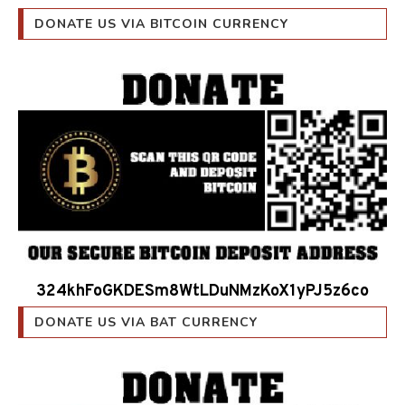
DONATE US VIA BITCOIN CURRENCY
324khFoGKDESm8WtLDuNMzKoX1yPJ5z6co
DONATE US VIA BAT CURRENCY