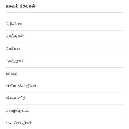
தகவல் பிரிவுகள்
அறிவியல்
செய்திகள்
அரசியல்
மருத்துவம்
வரலாறு
சினிமா செய்திகள்
விளையாட்டு
தொழில்நுட்பம்
உலக செய்திகள்