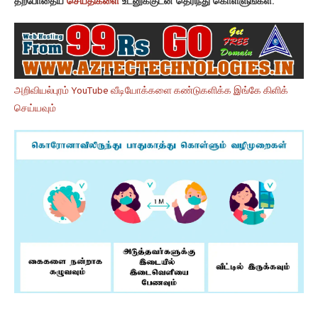
தற்போதைய
செய்திகளை
உடனுக்குடன் தெரிந்து கொள்ளுங்கள்.
அறிவியல்புரம் YouTube வீடியோக்களை கண்டுகளிக்க இங்கே கிளிக்
செய்யவும்