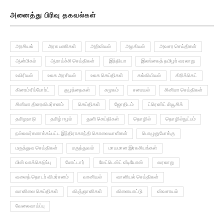
அனைத்து பிரிவு தகவல்கள்
அரசியல்
அரசு பணிகள்
அறிவியல்
அழகியல்
அவசர செய்திகள்
ஆன்மிகம்
ஆராய்ச்சி செய்திகள்
இந்தியா
இலங்கைத் தமிழர் வரலாறு
உயிரியல்
உலக அரசியல்
உலக செய்திகள்
கல்வியியல்
கிரிக்கெட்
கிரைம் ரிப்போர்ட்
குழந்தைகள்
சமூகம்
சமையல்
சினிமா செய்திகள்
சினிமா திரைவிமர்சனம்
செய்திகள்
ஜோதிடம்
ட்ரெண்ட் மியூசிக்
தமிழநாடு
தமிழ் ஈழம்
துளி செய்திகள்
தொழில்
தொழில்நுட்பம்
நல்லவர்களாக்கப்பட்ட இந்திராகாந்தி கொலையாளிகள்
பொழுதுபோக்கு
மருத்துவ செய்திகள்
மருத்துவம்
மாயமான இரகசியங்கள்
மின் வாக்கெடுப்பு
மோட்டார்
லேட்டெஸ்ட் வீடியோஸ்
வரலாறு
வலைத் தொடர் விமர்சனம்
வானியல்
வானியல் செய்திகள்
வானிலை செய்திகள்
விஞ்ஞானிகள்
விளையாட்டு
விவசாயம்
வேலைவாய்ப்பு