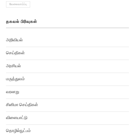
தகவல் பிரிவுகள்
அறிவியல்
செய்திகள்
அரசியல்
மருத்துவம்
வரலாறு
சினிமா செய்திகள்
விளையாட்டு
தொழில்நுட்பம்