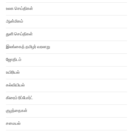
உலக செய்திகள்
ஆன்மிகம்
துளி செய்திகள்
இலங்கைத் தமிழர் வரலாறு
ஜோதிடம்
உயிரியல்
கல்வியியல்
கிரைம் ரிப்போர்ட்
குழந்தைகள்
சமையல்
சினிமா திரைவிமர்சனம்