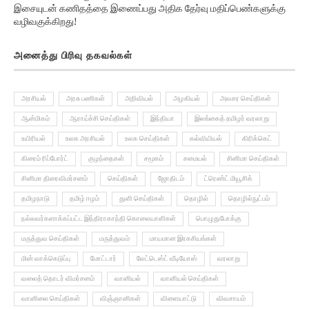
வழிவகுக்கிறது!
அனைத்து பிரிவு தகவல்கள்
அரசியல்
அரசு பணிகள்
அறிவியல்
அழகியல்
அவசர செய்திகள்
ஆன்மிகம்
ஆராய்ச்சி செய்திகள்
இந்தியா
இலங்கைத் தமிழர் வரலாறு
உயிரியல்
உலக அரசியல்
உலக செய்திகள்
கல்வியியல்
கிரிக்கெட்
கிரைம் ரிப்போர்ட்
குழந்தைகள்
சமூகம்
சமையல்
சினிமா செய்திகள்
சினிமா திரைவிமர்சனம்
செய்திகள்
ஜோதிடம்
ட்ரெண்ட் மியூசிக்
தமிழநாடு
தமிழ் ஈழம்
துளி செய்திகள்
தொழில்
தொழில்நுட்பம்
நல்லவர்களாக்கப்பட்ட இந்திராகாந்தி கொலையாளிகள்
பொழுதுபோக்கு
மருத்துவ செய்திகள்
மருத்துவம்
மாயமான இரகசியங்கள்
மின் வாக்கெடுப்பு
மோட்டார்
லேட்டெஸ்ட் வீடியோஸ்
வரலாறு
வலைத் தொடர் விமர்சனம்
வானியல்
வானியல் செய்திகள்
வானிலை செய்திகள்
விஞ்ஞானிகள்
விளையாட்டு
விவசாயம்
வேலைவாய்ப்பு