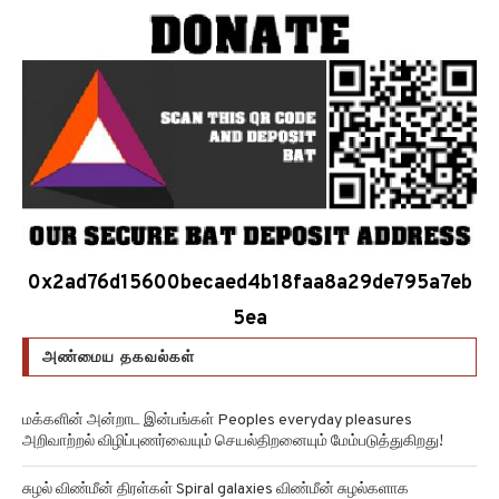
0x2ad76d15600becaed4b18faa8a29de795a7eb
5ea
அண்மைய தகவல்கள்
மக்களின் அன்றாட இன்பங்கள் Peoples everyday pleasures
அறிவாற்றல் விழிப்புணர்வையும் செயல்திறனையும் மேம்படுத்துகிறது!
சுழல் விண்மீன் திரள்கள் Spiral galaxies விண்மீன் சுழல்களாக
மாறுவதற்கு முன்பு பருப்பு வடிவத்தில் இருந்திருக்கிறது!