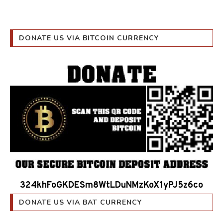
DONATE US VIA BITCOIN CURRENCY
324khFoGKDESm8WtLDuNMzKoX1yPJ5z6co
DONATE US VIA BAT CURRENCY