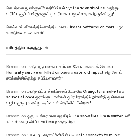
செயற்கை நுண்ணுயிர் எதிர்ப்பிகள் Synthetic antibiotics மருந்து-
எதிர்ப்பு சூப்பர்பக்குகளுக்கு எதிராக பயனுள்ளதாக இருக்கிறது!
செவ்வாய் கிரகத்தில் சாத்தியமான Climate patterns on mars பருவ
காலநிலை வடிவங்கள்!
சமீபத்திய கருத்துகள்
Brammi
on
மனித மூதாதையர்கள், டைனோசர்களைக் கொன்ற
Humanity survive an killed dinosaurs asteroid impact சிறுகோள்
தாக்கத்திலிருந்து தப்பியுள்ளனர்?
Brammi
on
மனித பீட் பாக்ஸிங்கைப் போலவே Orangutans make two
sounds at once ஒராங்குட்டான்கள் ஒரே நேரத்தில் இரண்டு ஒலிகளை
எழுப்ப முடியும் என்று ஆய்வுகள் தெரிவிக்கின்றன!
Brammi
on
ஒரு பயங்கரமான தந்திரம் The snow flies live in winter பனி
ஈக்கள் உறைபனியில் உயிர்வாழ உதவுகிறது.
Brammi
on
50 வருட ஆராய்ச்சியின் படி Math connects to music
இசையுடன் கணிதத்தை இணைப்பது அதிக தேர்வு மதிப்பெண்களுக்கு