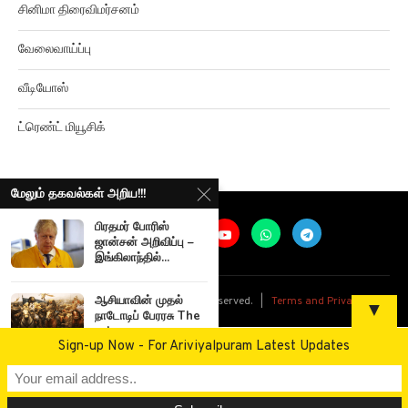
வேலைவாய்ப்பு
வீடியோஸ்
ட்ரெண்ட் மியூசிக்
மேலும் தகவல்கள் அறிய!!!
பிரதமர் போரிஸ்
ஜான்சன் அறிவிப்பு –
இங்கிலாந்தில்...
@
2026
Ariviyalpuram. All rights reserved. |
Terms and Privacy
ஆசியாவின் முதல்
▼
நாடோடிப் பேரரசு The
rules...
Sign-up Now - For Ariviyalpuram Latest Updates
கனமான தனிமங்களின்
தோற்றத்தைக் The
origin of...