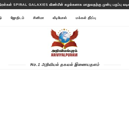
திரள்கள் SPIRAL GALAXIES விண்மீன் சுழல்களாக மாறுவதற்கு முன்பு பருப்பு வடிவத
டு
ஜோதிடம்
சினிமா
வீடியோஸ்
மக்கள் தீர்ப்பு
No.1 அறிவியல் தகவல் இணையதளம்