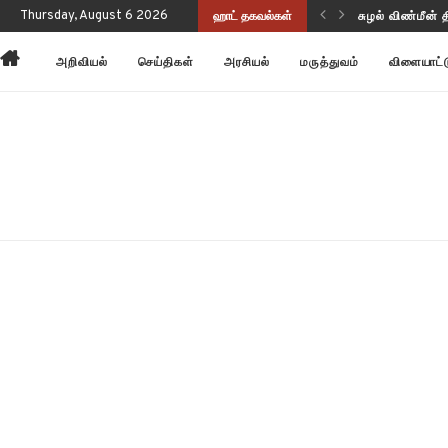
ப்புணர்வையும் செயல்திறனையும் மேம்படுத்துகிறது!
Thursday, August 6 2026
ஹாட் தகவல்கள்
சுழல் விண்மீன் 
அறிவியல்
செய்திகள்
அரசியல்
மருத்துவம்
விளையாட்