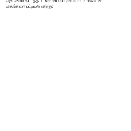
அன்னோம் கிட்டத்தட்ட Annom lists proteins 2 மில்லியன்
புரதங்களை பட்டியலிடுகிறது!