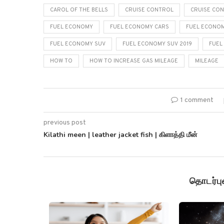
CAROL OF THE BELLS
CRUISE CONTROL
CRUISE CON
FUEL ECONOMY
FUEL ECONOMY CARS
FUEL ECONOM
FUEL ECONOMY SUV
FUEL ECONOMY SUV 2019
FUEL
HOW TO
HOW TO INCREASE GAS MILEAGE
MILEAGE
1 comment
previous post
Kilathi meen | leather jacket fish | கிளாத்தி மீன்
தொடர்ப