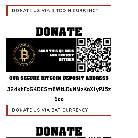
DONATE US VIA BITCOIN CURRENCY
324khFoGKDESm8WtLDuNMzKoX1yPJ5z
6co
DONATE US VIA BAT CURRENCY