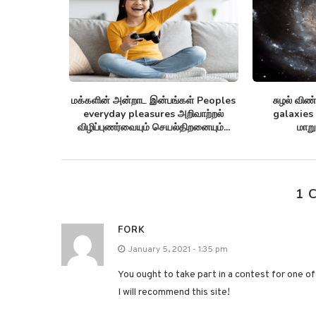
மக்களின் அன்றாட இன்பங்கள் Peoples
சுழல் விண்மீன் திரள்கள் 
everyday pleasures அறிவாற்றல்
galaxies விண்மீன் சுழல
விழிப்புணர்வையும் செயல்திறனையும்...
மாறுவதற்கு முன்பு...
1 
FORK
January 5, 2021 - 1:35 pm
You оught to take paгt in a cοntest for one o
I will recommend this site!