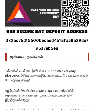
0x2ad76d15600becaed4b18faa8a29de7
95a7eb5ea
அண்மைய தகவல்கள்
மக்களின் அன்றாட இன்பங்கள் Peoples everyday
pleasures அறிவாற்றல் விழிப்புணர்வையும் செயல்திறனையும்
மேம்படுத்துகிறது!
சுழல் விண்மீன் திரள்கள் Spiral galaxies விண்மீன்
சுழல்களாக மாறுவதற்கு முன்பு பருப்பு வடிவத்தில்
இருந்திருக்கிறது!