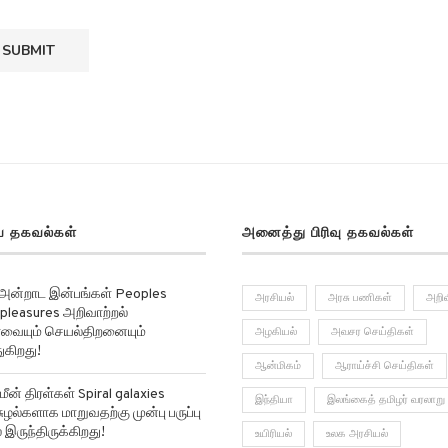
 தகவல்கள்
அனைத்து பிரிவு தகவல்கள்
 அன்றாட இன்பங்கள் Peoples
அரசியல்
அரசு பணிகள்
அறிவ
pleasures அறிவாற்றல்
ர்வையும் செயல்திறனையும்
அழகியல்
அவசர செய்திகள்
ுகிறது!
ஆன்மிகம்
ஆராய்ச்சி செய்திகள்
மீன் திரள்கள் Spiral galaxies
இந்தியா
இலங்கைத் தமிழர் வரலாறு
ுழல்களாக மாறுவதற்கு முன்பு பருப்பு
 இருந்திருக்கிறது!
உயிரியல்
உலக அரசியல்