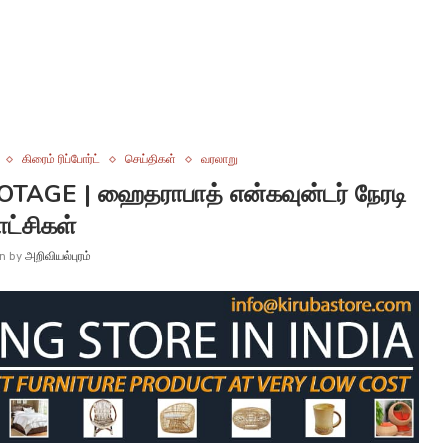
கிரைம் ரிப்போர்ட்
செய்திகள்
வரலாறு
TAGE | ஹைதராபாத் என்கவுன்டர் நேரடி
ாட்சிகள்
en by
அறிவியல்புரம்