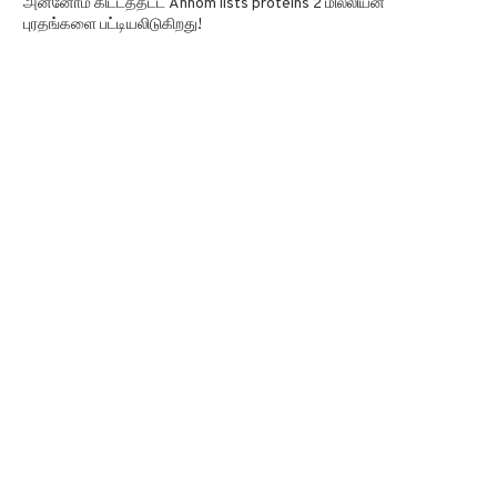
அன்னோம் கிட்டத்தட்ட Annom lists proteins 2 மில்லியன்
புரதங்களை பட்டியலிடுகிறது!