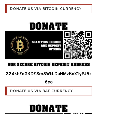
DONATE US VIA BITCOIN CURRENCY
324khFoGKDESm8WtLDuNMzKoX1yPJ5z
6co
DONATE US VIA BAT CURRENCY