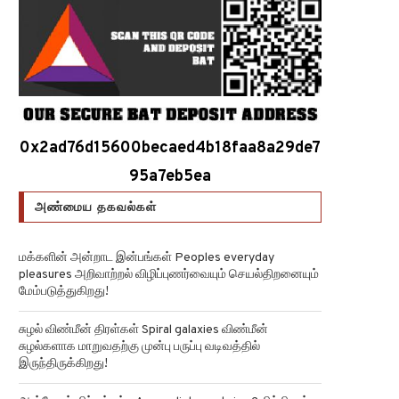
0x2ad76d15600becaed4b18faa8a29de7
95a7eb5ea
அண்மைய தகவல்கள்
மக்களின் அன்றாட இன்பங்கள் Peoples everyday
pleasures அறிவாற்றல் விழிப்புணர்வையும் செயல்திறனையும்
மேம்படுத்துகிறது!
சுழல் விண்மீன் திரள்கள் Spiral galaxies விண்மீன்
சுழல்களாக மாறுவதற்கு முன்பு பருப்பு வடிவத்தில்
இருந்திருக்கிறது!