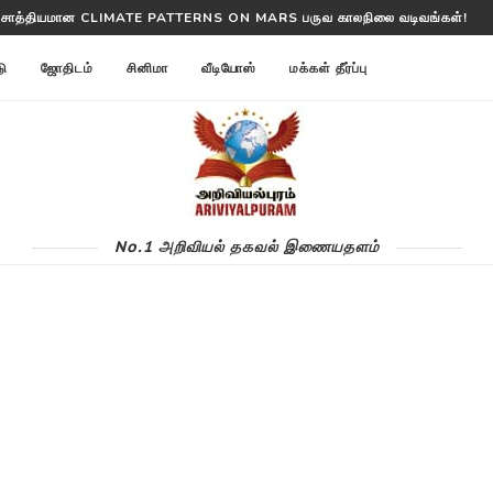
ட் நோயால் LONG TERM COVID பாதிக்கப்படுவதற்கான காரணத்திற்கான புதிய கா
டு
ஜோதிடம்
சினிமா
வீடியோஸ்
மக்கள் தீர்ப்பு
No.1 அறிவியல் தகவல் இணையதளம்