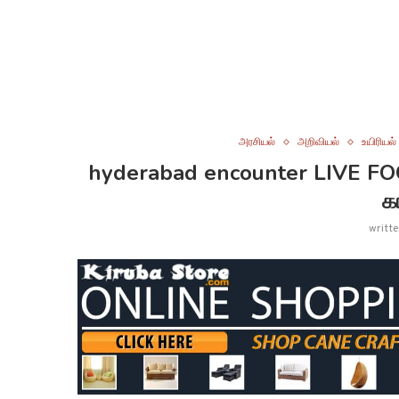
அரசியல்
அறிவியல்
உயிரியல்
hyderabad encounter LIVE FOO
க
writt