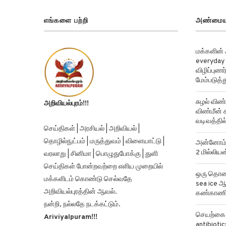
எங்களை பற்றி
அண்மைய
மக்களின்
everyday 
விழிப்புண
மேம்படுத்த
சுழல் விண்
அறிவியல்புரம்!!!
விண்மீன் ச
வடிவத்தில்
செய்திகள் | அரசியல் | அறிவியல் |
தொழில்நுட்பம் | மருத்துவம் | விளையாட்டு |
அன்னோம் க
2 மில்லிய
வரலாறு | சினிமா | பொழுதுபோக்கு | துளி
செய்திகள் போன்றவற்றை எளிய முறையில்
ஒரு தொலைத
மக்களிடம் கொண்டு செல்வதே
sea ice ஆ
அறிவியல்புரத்தின் ஆவல்.
கண்காணிக
நன்றி, நல்லதே நடக்கட்டும்.
செயற்கை ந
Ariviyalpuram!!!