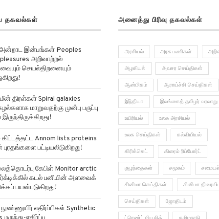
 தகவல்கள்
அனைத்து பிரிவு தகவல்கள்
 அன்றாட இன்பங்கள் Peoples
அரசியல்
அரசு பணிகள்
அறிவ
pleasures அறிவாற்றல்
ர்வையும் செயல்திறனையும்
அழகியல்
அவசர செய்திகள்
ுகிறது!
ஆன்மிகம்
ஆராய்ச்சி செய்திகள்
மீன் திரள்கள் Spiral galaxies
இந்தியா
இலங்கைத் தமிழர் வரலாறு
ுழல்களாக மாறுவதற்கு முன்பு பருப்பு
 இருந்திருக்கிறது!
உயிரியல்
உலக அரசியல்
உலக செய்திகள்
கல்வியியல்
ிட்டத்தட்ட Annom lists proteins
ன் புரதங்களை பட்டியலிடுகிறது!
கிரிக்கெட்
கிரைம் ரிப்போர்ட்
்தொடர்பு கேபிள் Monitor arctic
குழந்தைகள்
சமூகம்
சமையல
ர்க்டிக்கில் கடல் பனியின் அளவைக்
சினிமா செய்திகள்
சினிமா திரைவி
்கப் பயன்படுகிறது!
செய்திகள்
ஜோதிடம்
ுண்ணுயிர் எதிர்ப்பிகள் Synthetic