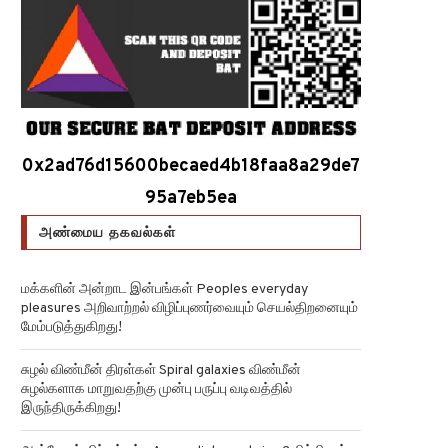
0x2ad76d15600becaed4b18faa8a29de7
95a7eb5ea
அண்மைய தகவல்கள்
மக்களின் அன்றாட இன்பங்கள் Peoples everyday
pleasures அறிவாற்றல் விழிப்புணர்வையும் செயல்திறனையும்
மேம்படுத்துகிறது!
சுழல் விண்மீன் திரள்கள் Spiral galaxies விண்மீன்
சுழல்களாக மாறுவதற்கு முன்பு பருப்பு வடிவத்தில்
இருந்திருக்கிறது!