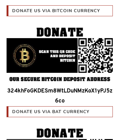
DONATE US VIA BITCOIN CURRENCY
324khFoGKDESm8WtLDuNMzKoX1yPJ5z
6co
DONATE US VIA BAT CURRENCY