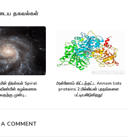
ுடைய தகவல்கள்
s
ஒரு தொலைத்தொடர்பு கேபிள் Monitor
செயற்கை நுண்ணுயிர் எ
arctic sea ice ஆர்க்டிக்கில் கடல்...
Synthetic antibiotics மரு
சூப்பர்பக்குகளுக்க
பயனுள்ளதாக.
 A COMMENT