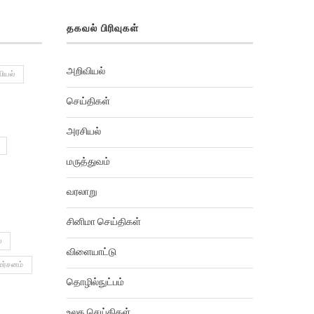
தகவல் பிரிவுகள்
அறிவியல்
ியல்
செய்திகள்
அரசியல்
மருத்துவம்
வரலாறு
சினிமா செய்திகள்
்
விளையாட்டு
மர்சனம்
தொழில்நுட்பம்