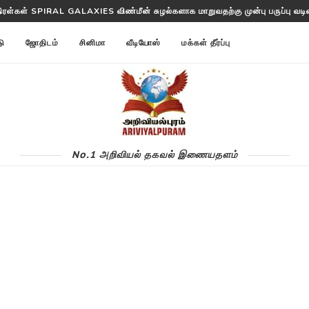
திரள்கள் SPIRAL GALAXIES விண்மீன் சுழல்களாக மாறுவதற்கு முன்பு பருப்பு வடிவத
டு
ஜோதிடம்
சினிமா
வீடியோஸ்
மக்கள் தீர்ப்பு
No.1 அறிவியல் தகவல் இணையதளம்