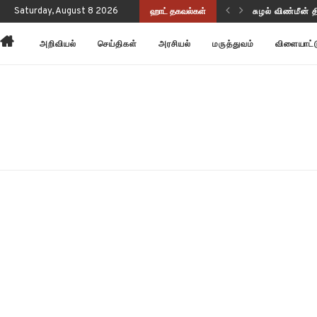
ப்புணர்வையும் செயல்திறனையும் மேம்படுத்துகிறது!
Saturday, August 8 2026
ஹாட் தகவல்கள்
சுழல் விண்மீன் 
அறிவியல்
செய்திகள்
அரசியல்
மருத்துவம்
விளையாட்