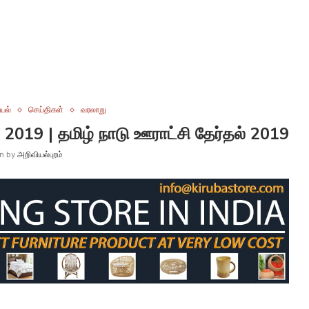
யல்
செய்திகள்
வரலாறு
2019 | தமிழ் நாடு ஊராட்சி தேர்தல் 2019
en by
அறிவியல்புரம்