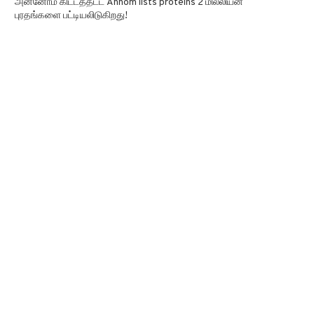
அன்னோம் கிட்டத்தட்ட Annom lists proteins 2 மில்லியன்
புரதங்களை பட்டியலிடுகிறது!