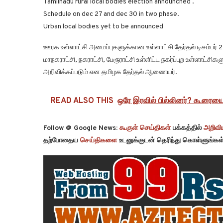
Tamilnadu rural local bodies election announched .
Schedule on dec 27 and dec 30 in two phase.
Urban local bodies yet to be announced
ஊரக உள்ளாட்சி அமைப்புகளுக்கான உள்ளாட்சி தேர்தல் டிசம்பர் 2
மாநகராட்சி, நகராட்சி, பேரூராட்சி உள்ளிட்ட நகர்ப்புற உள்ளாட்ச
அறிவிக்கப்படும் என தமிழக தேர்தல் ஆணையர்.
READ ALSO THIS
ஒரே இரவில் பில்லினர்? கூரை
Follow @ Google News:
கூகுள் செய்திகள்
பக்கத்தில்
அறிவிய
தற்போதைய
செய்திகளை
உடனுக்குடன் தெரிந்து கொள்ளுங்கள்