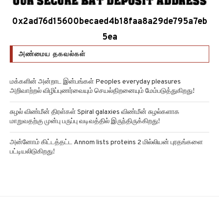
0x2ad76d15600becaed4b18faa8a29de795a7eb
5ea
அண்மைய தகவல்கள்
மக்களின் அன்றாட இன்பங்கள் Peoples everyday pleasures
அறிவாற்றல் விழிப்புணர்வையும் செயல்திறனையும் மேம்படுத்துகிறது!
சுழல் விண்மீன் திரள்கள் Spiral galaxies விண்மீன் சுழல்களாக
மாறுவதற்கு முன்பு பருப்பு வடிவத்தில் இருந்திருக்கிறது!
அன்னோம் கிட்டத்தட்ட Annom lists proteins 2 மில்லியன் புரதங்களை
பட்டியலிடுகிறது!