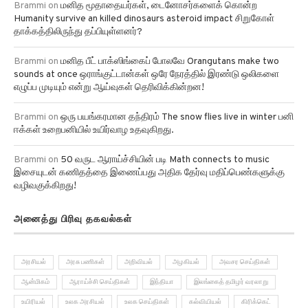
Humanity survive an killed dinosaurs asteroid impact சிறுகோள்
தாக்கத்திலிருந்து தப்பியுள்ளனர்?
Brammi
on
மனித பீட் பாக்ஸிங்கைப் போலவே Orangutans make two
sounds at once ஒராங்குட்டான்கள் ஒரே நேரத்தில் இரண்டு ஒலிகளை
எழுப்ப முடியும் என்று ஆய்வுகள் தெரிவிக்கின்றன!
Brammi
on
ஒரு பயங்கரமான தந்திரம் The snow flies live in winter பனி
ஈக்கள் உறைபனியில் உயிர்வாழ உதவுகிறது.
Brammi
on
50 வருட ஆராய்ச்சியின் படி Math connects to music
இசையுடன் கணிதத்தை இணைப்பது அதிக தேர்வு மதிப்பெண்களுக்கு
வழிவகுக்கிறது!
அனைத்து பிரிவு தகவல்கள்
அரசியல்
அரசு பணிகள்
அறிவியல்
அழகியல்
அவசர செய்திகள்
ஆன்மிகம்
ஆராய்ச்சி செய்திகள்
இந்தியா
இலங்கைத் தமிழர் வரலாறு
உயிரியல்
உலக அரசியல்
உலக செய்திகள்
கல்வியியல்
கிரிக்கெட்
கிரைம் ரிப்போர்ட்
குழந்தைகள்
சமூகம்
சமையல்
சினிமா செய்திகள்