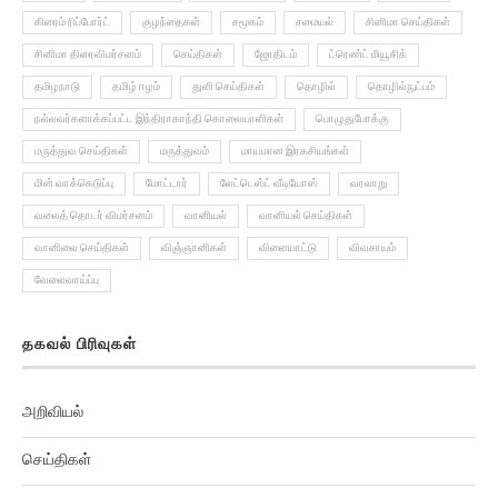
சினிமா திரைவிமர்சனம்
செய்திகள்
ஜோதிடம்
ட்ரெண்ட் மியூசிக்
தமிழநாடு
தமிழ் ஈழம்
துளி செய்திகள்
தொழில்
தொழில்நுட்பம்
நல்லவர்களாக்கப்பட்ட இந்திராகாந்தி கொலையாளிகள்
பொழுதுபோக்கு
மருத்துவ செய்திகள்
மருத்துவம்
மாயமான இரகசியங்கள்
மின் வாக்கெடுப்பு
மோட்டார்
லேட்டெஸ்ட் வீடியோஸ்
வரலாறு
வலைத் தொடர் விமர்சனம்
வானியல்
வானியல் செய்திகள்
வானிலை செய்திகள்
விஞ்ஞானிகள்
விளையாட்டு
விவசாயம்
வேலைவாய்ப்பு
தகவல் பிரிவுகள்
அறிவியல்
செய்திகள்
அரசியல்