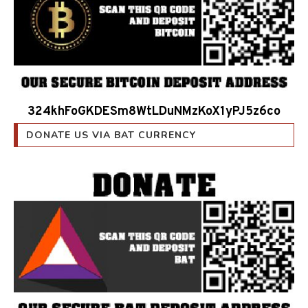
324khFoGKDESm8WtLDuNMzKoX1yPJ5z6co
DONATE US VIA BAT CURRENCY