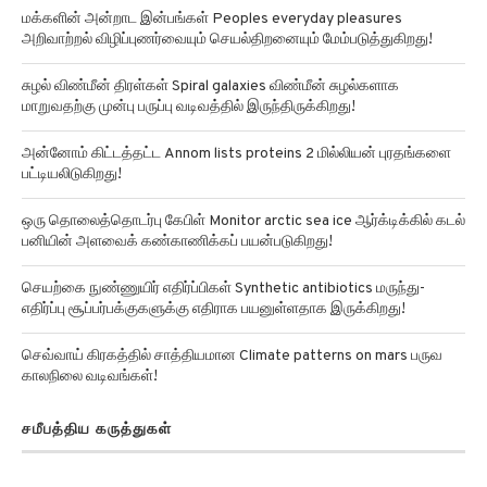
அறிவாற்றல் விழிப்புணர்வையும் செயல்திறனையும் மேம்படுத்துகிறது!
சுழல் விண்மீன் திரள்கள் Spiral galaxies விண்மீன் சுழல்களாக
மாறுவதற்கு முன்பு பருப்பு வடிவத்தில் இருந்திருக்கிறது!
அன்னோம் கிட்டத்தட்ட Annom lists proteins 2 மில்லியன் புரதங்களை
பட்டியலிடுகிறது!
ஒரு தொலைத்தொடர்பு கேபிள் Monitor arctic sea ice ஆர்க்டிக்கில் கடல்
பனியின் அளவைக் கண்காணிக்கப் பயன்படுகிறது!
செயற்கை நுண்ணுயிர் எதிர்ப்பிகள் Synthetic antibiotics மருந்து-
எதிர்ப்பு சூப்பர்பக்குகளுக்கு எதிராக பயனுள்ளதாக இருக்கிறது!
செவ்வாய் கிரகத்தில் சாத்தியமான Climate patterns on mars பருவ
காலநிலை வடிவங்கள்!
சமீபத்திய கருத்துகள்
Brammi
on
மனித மூதாதையர்கள், டைனோசர்களைக் கொன்ற