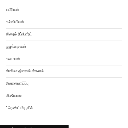
உயிரியல்
கல்வியியல்
கிரைம் ரிப்போர்ட்
குழந்தைகள்
சமையல்
சினிமா திரைவிமர்சனம்
வேலைவாய்ப்பு
வீடியோஸ்
ட்ரெண்ட் மியூசிக்