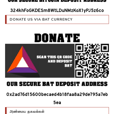
324khFoGKDESm8WtLDuNMzKoX1yPJ5z6co
DONATE US VIA BAT CURRENCY
0x2ad76d15600becaed4b18faa8a29de795a7eb
5ea
அண்மைய தகவல்கள்