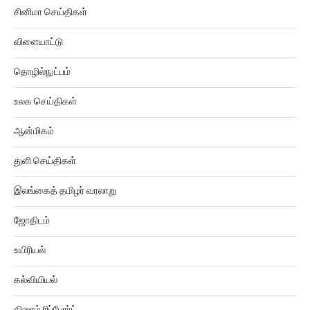
விளையாட்டு
தொழில்நுட்பம்
உலக செய்திகள்
ஆன்மிகம்
துளி செய்திகள்
இலங்கைத் தமிழர் வரலாறு
ஜோதிடம்
உயிரியல்
கல்வியியல்
கிரைம் ரிப்போர்ட்