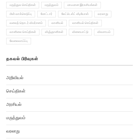
மின் வாக்கெடுப்பு
மோட்டார்
லேட்டெஸ்ட் வீடியோஸ்
வரலாறு
வலைத் தொடர் விமர்சனம்
வானியல்
வானியல் செய்திகள்
வானிலை செய்திகள்
விஞ்ஞானிகள்
விளையாட்டு
விவசாயம்
வேலைவாய்ப்பு
தகவல் பிரிவுகள்
அறிவியல்
செய்திகள்
அரசியல்
மருத்துவம்
வரலாறு
சினிமா செய்திகள்