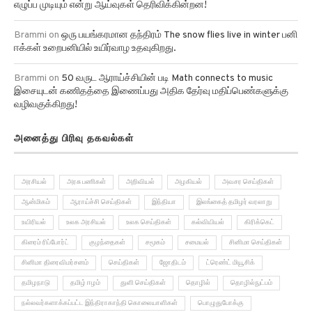
Brammi
on
ஒரு பயங்கரமான தந்திரம் The snow flies live in winter பனி
ஈக்கள் உறைபனியில் உயிர்வாழ உதவுகிறது.
Brammi
on
50 வருட ஆராய்ச்சியின் படி Math connects to music
இசையுடன் கணிதத்தை இணைப்பது அதிக தேர்வு மதிப்பெண்களுக்கு
வழிவகுக்கிறது!
அனைத்து பிரிவு தகவல்கள்
அரசியல்
அரசு பணிகள்
அறிவியல்
அழகியல்
அவசர செய்திகள்
ஆன்மிகம்
ஆராய்ச்சி செய்திகள்
இந்தியா
இலங்கைத் தமிழர் வரலாறு
உயிரியல்
உலக அரசியல்
உலக செய்திகள்
கல்வியியல்
கிரிக்கெட்
கிரைம் ரிப்போர்ட்
குழந்தைகள்
சமூகம்
சமையல்
சினிமா செய்திகள்
சினிமா திரைவிமர்சனம்
செய்திகள்
ஜோதிடம்
ட்ரெண்ட் மியூசிக்
தமிழநாடு
தமிழ் ஈழம்
துளி செய்திகள்
தொழில்
தொழில்நுட்பம்
நல்லவர்களாக்கப்பட்ட இந்திராகாந்தி கொலையாளிகள்
பொழுதுபோக்கு
மருத்துவ செய்திகள்
மருத்துவம்
மாயமான இரகசியங்கள்