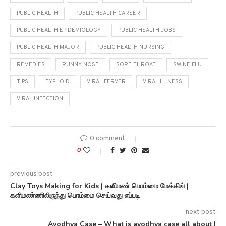
PUBLIC HEALTH
PUBLIC HEALTH CAREER
PUBLIC HEALTH EPIDEMIOLOGY
PUBLIC HEALTH JOBS
PUBLIC HEALTH MAJOR
PUBLIC HEALTH NURSING
REMEDIES
RUNNY NOSE
SORE THROAT
SWINE FLU
TIPS
TYPHOID
VIRAL FERVER
VIRAL ILLNESS
VIRAL INFECTION
0 comment
0
previous post
Clay Toys Making for Kids | களிமண் பொம்மை மேக்கிங் |
களிமண்ணிலிருந்து பொம்மை செய்வது எப்படி
next post
Ayodhya Case – What is ayodhya case all about |