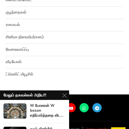
குழந்தைகள்
சமையல்
சினிமா திரைவிமர்சனம்
வேலைவாய்ப்பு
வீடியோஸ்
ட்ரெண்ட் மியூசிக்
மேலும் தகவல்கள் அறிய!!!
W போஸான் W
boson
எதிர்பார்த்ததை விட...
@
2026
Ariviyalpuram. All rights reserved. |
Terms and Privacy